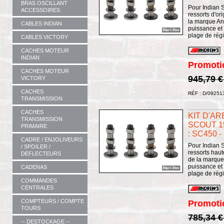
BRAS OSCILLANT
Pour Indian S
ACCESSOIRES
ressorts d'or
la marque An
CABLES INDIAN
puissance et 
plage de régi
CABLES VICTORY
CACHES MOTEUR
INDIAN
Promoti
CACHES MOTEUR
945,79 
VICTORY
CACHES
RÉF : D/09251
TRANSMISSION
CACHES
KIT D'AR
TRANSMISSION
SCOUT 1
PRIMAIRE
: SC450 -
CADRE / ENJOLIVEURS
Pour Indian S
/ SPOILER /
ressorts haut
DEFLECTEURS
de la marque
puissance et 
CADENAS
plage de régim
COMMANDES
CENTRALES
COMPTEURS / COMPTE
Promoti
TOURS
785,34 
-- DESTOCKAGE --