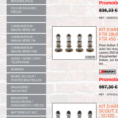
BOUGIES (FILS)
Promoti
FILS DE BOUGIES :
836,33 
PIÈCES
RÉF : D/09251
-
CARBURATEUR :
KIT D'AR
MIKUNI SÉRIE VM
FTR 19UP
CARBURATEUR :
FTR 450 
MIKUNI SÉRIE TM
Pour Indian S
CARBURATEUR :
avec les ress
MIKUNI SÉRIE HSR
cames 450 de
d'augmenter l
AUDIO / SONO / GPS /
Indian, sur t
TÉLÉPHONIE
les ...
BOBINES
BOIRE UN COUP !
Promoti
PORTES BOUTEILLES
997,30 
BAGAGERIE /
SACOCHES
RÉF : D/09251
BAGAGERIE :
ENJOLIVEURS /
RANGEMENTS / PIÈCES
KIT D'AR
SCOUT 1
BATTERIES ET ACC.
: SC420 -