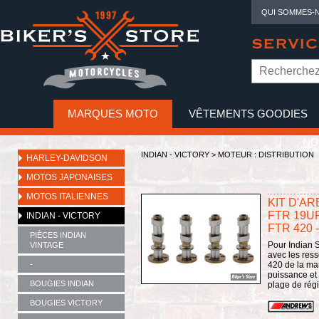
QUI SOMMES-
SERVIC
MARQUES MOTO
VÊTEMENTS GOODIES
NO
INDIAN - VICTORY
>
MOTEUR : DISTRIBUTION
HARLEY-DAVIDSON
MOTOS JAPONAISES
MOTOS ITALIENNES
KIT D'AR
FTR 19UP
INDIAN - VICTORY
FTR 420 
PIÈCES INDIAN
Pour Indian S
VINTAGE
avec les ress
-
420 de la ma
puissance et 
BOUGIES INDIAN
plage de régi
BOUGIES VICTORY