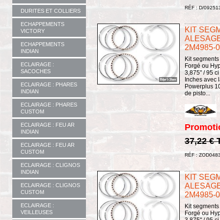
RÉF : D/09251
DURITES ET COLLIERS
ECHAPPEMENTS
KIT SEGM
VICTORY
ALESAGE /
ECHAPPEMENTS
2M4985-0
INDIAN
Kit segments
ECLAIRAGE :
Forgé ou Hyp
SACOCHES
3,875" / 95 
Inches avec l
ECLAIRAGE : PHARES
Powerplus 100
INDIAN
de pisto...
ECLAIRAGE : PHARES
CUSTOM
ECLAIRAGE : FEU AR
Promoti
INDIAN
37,22 €
ECLAIRAGE : FEU AR
CUSTOM
RÉF : ZOD048
ECLAIRAGE : CLIGNOS
INDIAN
KIT SEGM
ALESAGE /
ECLAIRAGE : CLIGNOS
CUSTOM
2M4985-0
ECLAIRAGE :
Kit segments
VEILLEUSES
Forgé ou Hyp