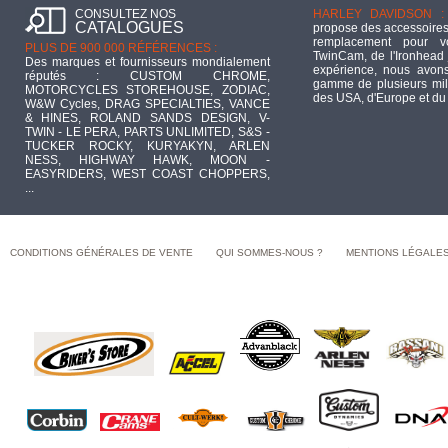
CONSULTEZ NOS
HARLEY DAVIDSON :
CATALOGUES
propose des accessoires
remplacement pour 
PLUS DE 900 000 RÉFÉRENCES :
TwinCam, de l'Ironhead 
Des marques et fournisseurs mondialement
expérience, nous avons
réputés : CUSTOM CHROME,
gamme de plusieurs mill
MOTORCYCLES STOREHOUSE, ZODIAC,
des USA, d'Europe et du
W&W Cycles, DRAG SPECIALTIES, VANCE
& HINES, ROLAND SANDS DESIGN, V-
TWIN - LE PERA, PARTS UNLIMITED, S&S -
TUCKER ROCKY, KURYAKYN, ARLEN
NESS, HIGHWAY HAWK, MOON -
EASYRIDERS, WEST COAST CHOPPERS,
...
CONDITIONS GÉNÉRALES DE VENTE
QUI SOMMES-NOUS ?
MENTIONS LÉGALE