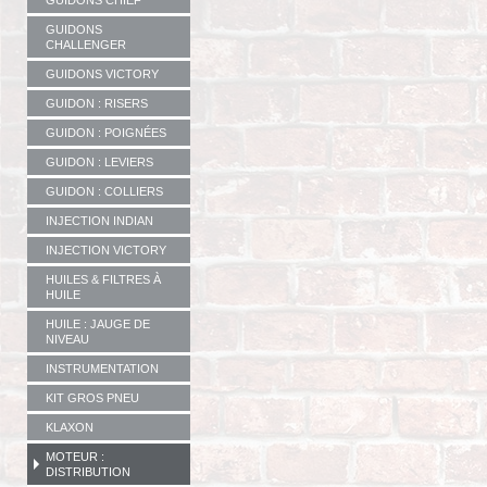
GUIDONS CHIEF
GUIDONS
CHALLENGER
GUIDONS VICTORY
GUIDON : RISERS
GUIDON : POIGNÉES
GUIDON : LEVIERS
GUIDON : COLLIERS
INJECTION INDIAN
INJECTION VICTORY
HUILES & FILTRES À
HUILE
HUILE : JAUGE DE
NIVEAU
INSTRUMENTATION
KIT GROS PNEU
KLAXON
MOTEUR :
DISTRIBUTION