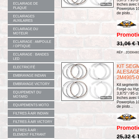
3,875" / 95 
ECLAIRAGE DE
Inches avec l
PLAQUE
Powerplus 100
de pisto...
ECLAIRAGES
AUXILAIRES
ECLAIRAGE DU
MOTEUR
Promoti
ECLAIRAGE : AMPOULE
31,06 €
/ OPTIQUE
RÉF : ZOD048
ECLAIRAGE : BANDES
LED
KIT SEGM
ELECTRICITÉ
ALESAGE /
EMBRAYAGE INDIAN
2M4985-0
EMBRAYAGE VICTORY
Kit segments
Forgé ou Hyp
EQUIPEMENT DU
3,875" / 95 
MOTARD
Inches avec l
Powerplus 100
EQUIPEMENTS MOTO
de pisto...
FILTRES À AIR INDIAN
FILTRES À AIR VICTORY
Promoti
FILTRES À AIR :
ELEMENT FILTRANT
25,32 €