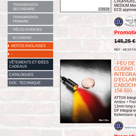
CHOPPERS,
TRANSMISSION
MEDIUM Mediu
SECONDAIRE
ECE approved 
TRANSMISSION
PRIMAIRE
PIÈCES DIVERSES
Promoti
ECUSSONS
145,25 
MOTOS ANGLAISES
RÉF : MCS574
-
VÊTEMENTS ET IDÉES
- FEU DE
CADEAUX
CLIGNO 
INTEGRAL
CATALOGUES
D'ECLAIR
DOC. TECHNIQUE
CABOCHON
156-500
ATTO® Integra
Arrière + Fre
13mm long x 
DF Integral e
Kellermann qu