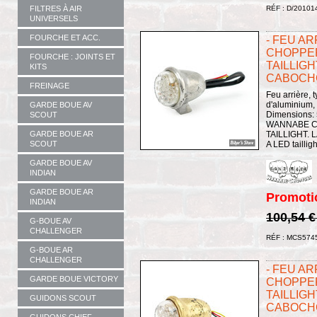
FILTRES À AIR
RÉF : D/20101
UNIVERSELS
FOURCHE ET ACC.
- FEU A
CHOPPER
FOURCHE : JOINTS ET
TAILLIGH
KITS
CABOCHO
FREINAGE
Feu arrière,
d'aluminium,
GARDE BOUE AV
Dimensions:
SCOUT
WANNABE C
GARDE BOUE AR
TAILLIGHT. L
SCOUT
A LED taillig
GARDE BOUE AV
INDIAN
GARDE BOUE AR
Promoti
INDIAN
100,54 
G-BOUE AV
CHALLENGER
RÉF : MCS574
G-BOUE AR
CHALLENGER
- FEU A
GARDE BOUE VICTORY
CHOPPER
TAILLIGH
GUIDONS SCOUT
CABOCHO