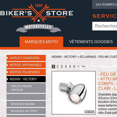
QUI SOMMES-
SERVIC
MARQUES MOTO
VÊTEMENTS GOODIES
NO
INDIAN - VICTORY
>
ECLAIRAGE : FEU AR CUS
HARLEY-DAVIDSON
MOTOS JAPONAISES
1
2
3
4
5
6
>
>>
MOTOS ITALIENNES
- FEU D
- ATTO W
INDIAN - VICTORY
CORPS :
PIÈCES INDIAN
CLAIR - 
VINTAGE
Diamètre équ
-
d'Euros (10cm
fonction d'é
BOUGIES INDIAN
www.kellerm
online.com/m
BOUGIES VICTORY
Atto-Dark.p
...