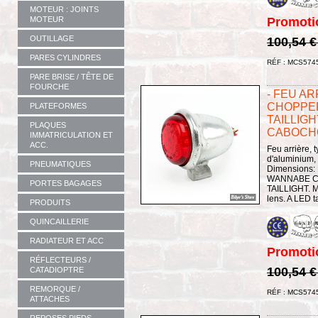
MOTEUR : JOINTS
MOTEUR
Promoti
OUTILLAGE
100,54 
PARES CYLINDRES
RÉF : MCS574
PARE BRISE / TÊTE DE
FOURCHE
- FEU A
CHOPPER
PLATEFORMES
TAILLIGH
PLAQUES
CABOCH
IMMATRICULATION ET
ACC.
Feu arrière,
d'aluminium,
PNEUMATIQUES
Dimensions:
WANNABE C
PORTES BAGAGES
TAILLIGHT. 
lens. A LED t
PRODUITS
QUINCAILLERIE
RADIATEUR ET ACC
Promoti
RÉFLECTEURS /
100,54 
CATADIOPTRE
REMORQUE /
RÉF : MCS574
ATTACHES