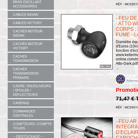
BRAS OSCILLANT
RÉF : MCS567
ACCESSOIRES
CABLES INDIAN
- FEU D
CABLES VICTORY
- ATTO W
CORPS : 
CACHES MOTEUR
FUME - L
INDIAN
Diamètre équ
CACHES MOTEUR
d'Euros (10cm
VICTORY
fonction d'é
www.kellerm
CACHES
online.com/m
TRANSMISSION
Atto-Dark.p
...
CACHES
TRANSMISSION
PRIMAIRE
CADRE / ENJOLIVEURS
Promoti
/ SPOILER /
DEFLECTEURS
71,47 €
CADENAS
RÉF : MCS567
COMMANDES
CENTRALES
- FEU A
COMPTEURS / COMPTE
INTEGRAL
TOURS
D'ECLAIR
-- DESTOCKAGE --
CABOCHON