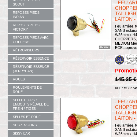
REPOSES PIEDS
- FEU A
SCOUT
CHOPPER
REPOSES PIEDS
TAILLIGH
INDIAN
LAITON 
REPOSES PIEDS
Feu arrière, 
VICTORY
SANS éclair
W35mm x H4
REPOSES PIEDS AVEC
CHOPPERS,
COLLIERS
MEDIUM Mediu
ECE approved 
RÉTROVISEURS
RÉSERVOIR ESSENCE
RÉSERVOIR ESSENCE
Promoti
(JERRYCAN)
145,25 
ROUES
ROULEMENTS DE
RÉF : MCS574
ROUE
SELECTEURS /
- FEU A
EMBOUTS PÉDALE DE
CHOPPER
FREIN / TIGES
TAILLIGH
SELLES ET POUF
LAITON 
SUSPENSIONS
Feu arrière, 
SANS éclair
SISSY BAR
W35mm x H4