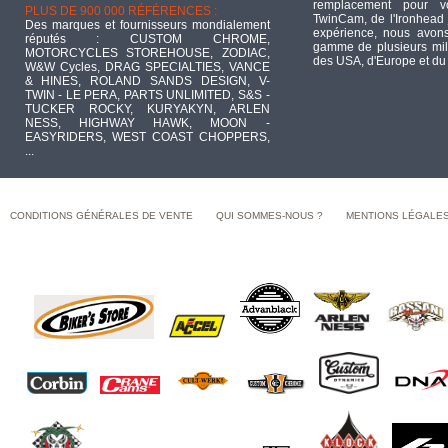
remplacement pour 
PLUS DE 900 000 RÉFÉRENCES :
TwinCam, de l'Ironhead 
Des marques et fournisseurs mondialement
expérience, nous avons
réputés : CUSTOM CHROME,
gamme de plusieurs mill
MOTORCYCLES STOREHOUSE, ZODIAC,
des USA, d'Europe et du
W&W Cycles, DRAG SPECIALTIES, VANCE
& HINES, ROLAND SANDS DESIGN, V-
TWIN - LE PERA, PARTS UNLIMITED, S&S -
TUCKER ROCKY, KURYAKYN, ARLEN
NESS, HIGHWAY HAWK, MOON -
EASYRIDERS, WEST COAST CHOPPERS,
...
CONDITIONS GÉNÉRALES DE VENTE
QUI SOMMES-NOUS ?
MENTIONS LÉGALE