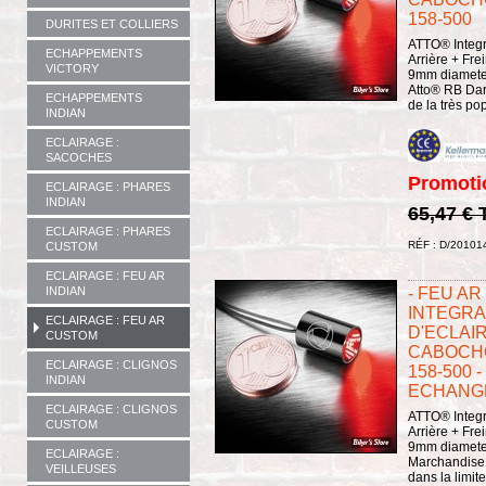
158-500
DURITES ET COLLIERS
ATTO® Integra
ECHAPPEMENTS
Arrière + Fr
VICTORY
9mm diameter
Atto® RB Dark
ECHAPPEMENTS
de la très pop
INDIAN
ECLAIRAGE :
SACOCHES
Promoti
ECLAIRAGE : PHARES
INDIAN
65,47 €
ECLAIRAGE : PHARES
RÉF : D/20101
CUSTOM
ECLAIRAGE : FEU AR
INDIAN
- FEU A
INTEGRAL
ECLAIRAGE : FEU AR
D'ECLAIR
CUSTOM
CABOCHON
ECLAIRAGE : CLIGNOS
158-500 -
INDIAN
ECHANG
ECLAIRAGE : CLIGNOS
ATTO® Integra
CUSTOM
Arrière + Fr
9mm diamete
ECLAIRAGE :
Marchandise n
VEILLEUSES
dans la limit