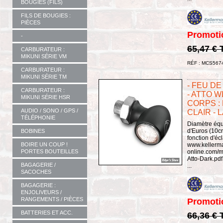
BOUGIES (FILS)
FILS DE BOUGIES :
PIÈCES
Promoti
-
65,47 €
CARBURATEUR :
MIKUNI SÉRIE VM
RÉF : MCS567
CARBURATEUR :
MIKUNI SÉRIE TM
- FEU D
CARBURATEUR :
- ATTO W
MIKUNI SÉRIE HSR
CORPS : 
AUDIO / SONO / GPS /
CLAIR - 
TÉLÉPHONIE
Diamètre équ
d'Euros (10cm
BOBINES
fonction d'é
BOIRE UN COUP !
www.kellerm
PORTES BOUTEILLES
online.com/m
Atto-Dark.p
BAGAGERIE /
...
SACOCHES
BAGAGERIE :
ENJOLIVEURS /
RANGEMENTS / PIÈCES
Promoti
BATTERIES ET ACC.
66,36 €