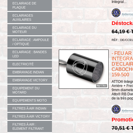
Integral...
ECLAIRAGE DE
PLAQUE
ECLAIRAGES
AUXILAIRES
Déstock
ECLAIRAGE DU
64,19 €
MOTEUR
ECLAIRAGE : AMPOULE
RÉF : DE/CC9
/ OPTIQUE
ECLAIRAGE : BANDES
- FEU A
LED
INTEGRAL
D'ECLAIR
ELECTRICITÉ
CABOCHON
EMBRAYAGE INDIAN
159-500
EMBRAYAGE VICTORY
ATTO® Integra
Arrière + Fr
EQUIPEMENT DU
9mm diameter
MOTARD
Atto® RB Dark
de la très pop
EQUIPEMENTS MOTO
FILTRES À AIR INDIAN
FILTRES À AIR VICTORY
Promoti
FILTRES À AIR :
70,51 €
ELEMENT FILTRANT