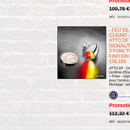
Promoti
100,75 
RÉF : D/20101
- FEU DE
CLIGNO 
ATTO DF 
SIGNAL/T
3 FONCT
FINITION
156.100
ATTO DF - Di
centime d'Eur
+ Frein - cli
pour l'arrièr
Montage : ww
Promoti
112,32 
RÉF : MCS576