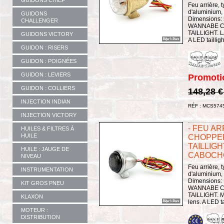
GUIDONS CHIEF
Feu arrière,
d'aluminium,
GUIDONS
Dimensions:
CHALLENGER
WANNABE C
TAILLIGHT. L
GUIDONS VICTORY
A LED taillig
GUIDON : RISERS
GUIDON : POIGNÉES
GUIDON : LEVIERS
Promoti
GUIDON : COLLIERS
148,28 
INJECTION INDIAN
RÉF : MCS574
INJECTION VICTORY
- FEU A
HUILES & FILTRES À
HUILE
CHOPPER
TAILLIGH
HUILE : JAUGE DE
CABOCHO
NIVEAU
Feu arrière,
INSTRUMENTATION
d'aluminium,
Dimensions:
KIT GROS PNEU
WANNABE C
TAILLIGHT. 
KLAXON
lens. A LED t
MOTEUR :
DISTRIBUTION