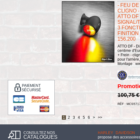
- FEU DE
CLIGNO 
ATTO DF 
SIGNAL/T
3 FONCT
FINITION 
156.200
ATTO DF - Di
centime d'Eur
+ Frein - cli
pour l'arrièr
Montage : ww
Promoti
PAIEMENT
SÉCURISÉ
100,75 
RÉF : MCS571
1
2
3
4
5
6
>
>>
CONSULTEZ NOS
HARLEY DAVIDSON :
CATALOGUES
propose des accessoires