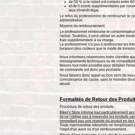
de 50 % si le retard est compris entre 60 
et de 5 points supplémentaires par nouve
taux d'intérêt légal.
Le refus du professionnel de rembourser le 
administrative.
Moyens du remboursement
Le professionnel rembourse le consommateur 
l'achat. Toutefois, il peut utiliser un autre 
frais supplémentaire à sa charge.
Le professionnel n'a pas à rembourser les fra
livraison plus coûteux que le mode de livraison
……………………………………………………
Nous informons néanmoins notre clientèle qu
renseignements techniques ou de compatibili
faisons tout notre possible pour détailler l'en
de commande est donc peu probable.
Nous faisons donc appel au bon sens de nos c
connaissance de cause, sans le moindre doute. 
abusif.
Formalités de Retour des Produi
Procédure de retour des produits :
Biker's Store informe tout particulièrement ses 
loi ne l'oblige pas à reprendre les produits 
permettant pas une revente du produit en tant
Toute marchandise retournée ne remplissant pas
l'objet d'un avoir ou d'un remboursement.