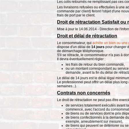
Les colis retournés ne remplissant pas ces con
Les livraisons refusées ou effectuées à une a
commande par client) feront l'objet d'une nou
frais de port par le client.
Droit de rétractation Satisfait o
Mise à jour le 14.06.2014 - Direction de l'info
Droit et délai de rétractation
Le consommateur, qui
achète un bien ou une p
dispose d'un délai de
14 jours
pour changer d'
de démarchage téléphonique.
S'il se rétracte, le consommateur n'a pas à do
Il devra éventuellement régler :
les frais de retour du bien commandé,
ou un montant correspondant au service 
demande, avant la fin du délai de rétract
Le délai de 14 jours est le délai légal minimu
Le professionnel peut offrir un délai plus long 
semaines...).
Contrats non concernés
Le droit de rétractation ne peut pas être exercé
de services totalement exécutés avant la 
commencé, avec l'accord du consommateur
de biens ou de services dont le prix dép
de biens confectionnés à la demande d
exemple, ameublement sur mesure),
de biens qui peuvent se détériorer ou s