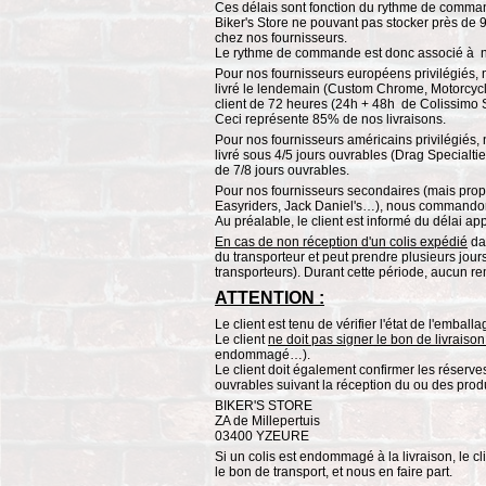
Ces délais sont fonction du rythme de comma
Biker's Store ne pouvant pas stocker près d
chez nos fournisseurs.
Le rythme de commande est donc associé à n
Pour nos fournisseurs européens privilégiés,
livré le lendemain (Custom Chrome, Motorcycle
client de 72 heures (24h + 48h de Colissimo S
Ceci représente 85% de nos livraisons.
Pour nos fournisseurs américains privilégiés
livré sous 4/5 jours ouvrables (Drag Specialtie
de 7/8 jours ouvrables.
Pour nos fournisseurs secondaires (mais prop
Easyriders, Jack Daniel's…), nous commando
Au préalable, le client est informé du délai app
En cas de non réception d'un colis expédié
da
du transporteur et peut prendre plusieurs jours
transporteurs). Durant cette période, aucun r
ATTENTION :
Le client est tenu de vérifier l'état de l'emball
Le client
ne doit pas signer le bon de livraiso
endommagé…).
Le client doit également confirmer les réserve
ouvrables suivant la réception du ou des produ
BIKER'S STORE
ZA de Millepertuis
03400 YZEURE
Si un colis est endommagé à la livraison, le cli
le bon de transport, et nous en faire part.