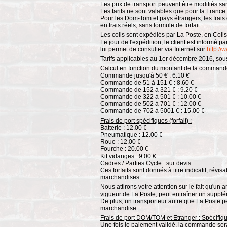
Les prix de transport peuvent être modifiés sa
Les tarifs ne sont valables que pour la France
Pour les Dom-Tom et pays étrangers, les frais de
en frais réels, sans formule de forfait.
Les colis sont expédiés par La Poste, en Colis
Le jour de l'expédition, le client est informé p
lui permet de consulter via Internet sur
http://
Tarifs applicables au 1er décembre 2016, sous
Calcul en fonction du montant de la commande (
Commande jusqu'à 50 € : 6.10 €
Commande de 51 à 151 € : 8.60 €
Commande de 152 à 321 € : 9.20 €
Commande de 322 à 501 € : 10.00 €
Commande de 502 à 701 € : 12.00 €
Commande de 702 à 5001 € : 15.00 €
Frais de port spécifiques (forfait) :
Batterie : 12.00 €
Pneumatique : 12.00 €
Roue : 12.00 €
Fourche : 20.00 €
Kit vidanges : 9.00 €
Cadres / Parties Cycle : sur devis.
Ces forfaits sont donnés à titre indicatif, révis
marchandises.
Nous attirons votre attention sur le fait qu'un 
vigueur de La Poste, peut entraîner un supplém
De plus, un transporteur autre que La Poste peu
marchandise.
Frais de port DOM/TOM et Etranger : Spécifiq
Une fois le paiement validé, la commande sera