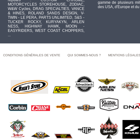
réputés : CUSTOM CHROME,
gamme de plusieurs mill
MOTORCYCLES STOREHOUSE, ZODIAC,
des USA, d'Europe et du
W&W Cycles, DRAG SPECIALTIES, VANCE
& HINES, ROLAND SANDS DESIGN, V-
TWIN - LE PERA, PARTS UNLIMITED, S&S -
TUCKER ROCKY, KURYAKYN, ARLEN
NESS, HIGHWAY HAWK, MOON -
EASYRIDERS, WEST COAST CHOPPERS,
...
CONDITIONS GÉNÉRALES DE VENTE
QUI SOMMES-NOUS ?
MENTIONS LÉGALE