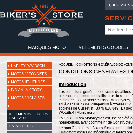
QUI SOMMES-
SERVIC
MARQUES MOTO
VÊTEMENTS GOODIES
NO
ACCUEIL
> CONDITIONS GÉNÉRALES DE VENT
HARLEY-DAVIDSON
CONDITIONS GÉNÉRALES DE
MOTOS JAPONAISES
MOTOS ITALIENNES
Introduction
INDIAN - VICTORY
Les conditions générales de vente détaillées 
contractuelles entre tout utilisateur du site d
MOTOS ANGLAISES
commercial de la société Frisco Motorcycles, 
situé dans la ZA de Millepertuis à Yzeure 034
-
sociétés de Cusset n° B379 810 849. La socié
WOLBERT Alain, gérant.
VÊTEMENTS ET IDÉES
CADEAUX
La SARL Frisco Motorcycles est une société d
homologués, ayant comme n° de Constructeu
CATALOGUES
Le nom Commercial Biker's Store a une activi
Egalement atelier de mécanique et toutes opé