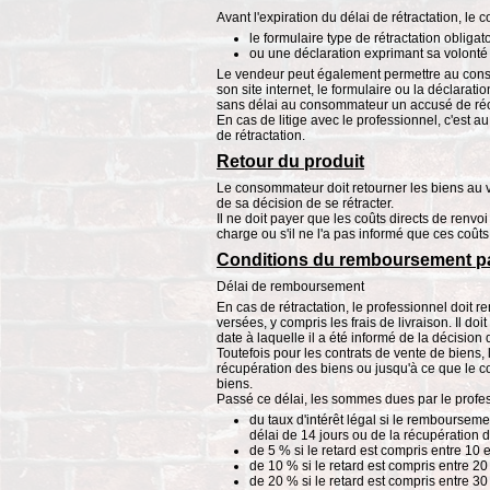
Avant l'expiration du délai de rétractation, l
le formulaire type de rétractation obligat
ou une déclaration exprimant sa volonté 
Le vendeur peut également permettre au conso
son site internet, le formulaire ou la déclarati
sans délai au consommateur un accusé de réce
En cas de litige avec le professionnel, c'est 
de rétractation.
Retour du produit
Le consommateur doit retourner les biens au ve
de sa décision de se rétracter.
Il ne doit payer que les coûts directs de renvo
charge ou s'il ne l'a pas informé que ces coûts
Conditions du remboursement pa
Délai de remboursement
En cas de rétractation, le professionnel doit
versées, y compris les frais de livraison. Il doit
date à laquelle il a été informé de la décision 
Toutefois pour les contrats de vente de biens,
récupération des biens ou jusqu'à ce que le c
biens.
Passé ce délai, les sommes dues par le profe
du taux d'intérêt légal si le remboursemen
délai de 14 jours ou de la récupération d
de 5 % si le retard est compris entre 10 e
de 10 % si le retard est compris entre 20 
de 20 % si le retard est compris entre 30 