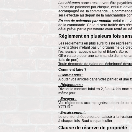
Les chèques
bancaires doivent être payables
En cas de paiement par chèque, celui-ci devra
accompagné de la commande. La commande ser
sera effectué au départ de la marchandise co
En cas de paiement par mandat
, celui-ci d
de la commande. Celle-ci sera traitée dès ré
délai prévu par le prestataire et/ou retiré a
Règlement en plusieurs fois sans 
Les règlements en plusieurs fois ne représent
Biker's Store n'étant pas un organisme de crédi
l'échéancier accepté par lui et Biker's Store.
Offre valable pour une commande d'un montant
frais de port).
Toute demande de paiement échelonné devra fa
Comment faire ?
- Commander :
Ajouter vos articles dans votre panier, et un
- Règlements :
Diviser le montant total en 2, 3 ou 4 fois ma
même jour.
- Envoyer :
Vos règlements accompagnés du bon de comm
YZEURE.
- Encaissement :
Le premier chèque sera encaissé à la livraiso
à chaque fois. Sauf cas particulier.
Clause de réserve de propriété :