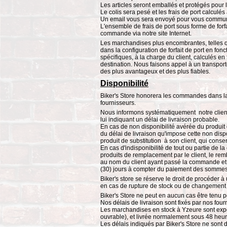
Les articles seront emballés et protégés pour l
Le colis sera pesé et les frais de port calculés
Un email vous sera envoyé pour vous commun
L'ensemble de frais de port sous forme de forf
commande via notre site Internet.
Les marchandises plus encombrantes, telles qu
dans la configuration de forfait de port en fo
spécifiques, à la charge du client, calculés e
destination. Nous faisons appel à un transport
des plus avantageux et des plus fiables.
Disponibilité
Biker's Store honorera les commandes dans la
fournisseurs.
Nous informons systématiquement notre client 
lui indiquant un délai de livraison probable.
En cas de non disponibilité avérée du produit
du délai de livraison qu'impose cette non disp
produit de substitution à son client, qui conser
En cas d'indisponibilité de tout ou partie de l
produits de remplacement par le client, le r
au nom du client ayant passé la commande et à 
(30) jours à compter du paiement des sommes 
Biker's store se réserve le droit de procéder 
en cas de rupture de stock ou de changement 
Biker's Store ne peut en aucun cas être tenu p
Nos délais de livraison sont fixés par nos four
Les marchandises en stock à Yzeure sont exp
ouvrable), et livrée normalement sous 48 heur
Les délais indiqués par Biker's Store ne sont d