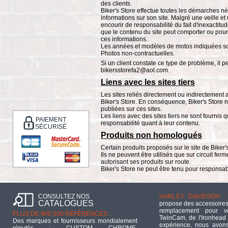
des clients.
Biker's Store effectue toutes les démarches néc
informations sur son site. Malgré une veille et
encourir de responsabilité du fait d'inexacti
que le contenu du site peut comporter ou pour 
ces informations.
Les années et modèles de motos indiquées so
Photos non-contractuelles.
Si un client constate ce type de problème, il pe
bikersstorefa2@aol.com.
Liens avec les sites tiers
Les sites reliés directement ou indirectement a
Biker's Store. En conséquence, Biker's Store
publiées sur ces sites.
Les liens avec des sites tiers ne sont fournis 
PAIEMENT
responsabilité quant à leur contenu.
SÉCURISÉ
Produits non homologués
Certain produits proposés sur le site de Bike
Ils ne peuvent être utilisés que sur circuit fe
autorisant ses produits sur route.
Biker's Store ne peut être tenu pour responsa
CONSULTEZ NOS
HARLEY DAVIDSON :
CATALOGUES
propose des accessoires
remplacement pour 
PLUS DE 900 000 RÉFÉRENCES :
TwinCam, de l'Ironhead 
Des marques et fournisseurs mondialement
expérience, nous avons