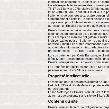
informations concernant un client, sauf accord
Ce site respecte le traitement des données per
78-17 du 6 janvier 1978 relative à l'informatiqu
loi n° 2004-801 du 6 août 2004 relative à la 
traitements de données à caractère personnel
Conformément à cette loi, le client dispose d'un
suppression pour toute information le concerna
adressant un Email à bikersstorefa2@aol.com
Biker's Store ne recueille des données nomina
commande, du formulaire de la page contact.
tous à remplir de manière obligatoire. Biker's
indispensables pour un traitement de qualité 
adresse, Email). Les autres informations éve
au client des informations mieux adaptées à s
promotionnelles…). Le client est libre de ne 
Lors du paiement par Carte Bancaire, le client
crédit Mutuel. Les informations déposée sur 
Biker's Store qui ne peut en avoir connaissan
Les données enregistrées par Biker's Store co
passées entre Biker's Store et ses clients.
Propriété intellectuelle
La violation de l'un des droits d'auteur de l'œ
l'article L.335-2 du Code de la Propriété Inte
euros d'amende.
Frisco Motorcycles, Biker's Store et Biker Sto
autre marque présente sur le site de Biker's St
Contenu du site
Biker's Store est tenu d'une obligation de moy