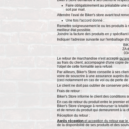
Biker's Store demande à ses clients le respect 
Faire obligatoirement au préalable une
soit par mail.
Attendre l'aval de Biker's store avant tout ren
Une fois l'accord donné :
Remettre soigneusement le ou les produits 
meilleur état possible.
Joindre la facture des produits en y spécifiant l
Indiquer l'adresse suivante sur l'emballage d'o
BI
ZA d
03
Le retour de marchandise n'est accepté
qu'ave
au frais du client, accompagné d'une copie de 
l'objet de cette formalité sera refusé.
Par ailleurs, Biker's Store conseille à ses cli
voire de souscrire à une assurance auprès du 
(ceci notamment en cas de vol ou de perte de 
Le client ne doit pas oublier de conserver pr
Frais de retour :
Biker's Store informe le client des conditions s
En cas de retour du produit entre le premier et 
Biker's Store s'engage à rembourser la totalit
et de renvoi du produit qui demeureront à la ch
Réception du retour :
Après réception
et acception du retour par le
de la disponibilité de ses produits et des souha