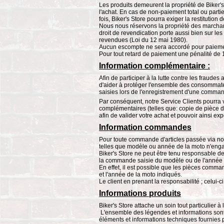
Les produits demeurent la propriété de Biker'
l'achat. En cas de non-paiement total ou parti
fois, Biker's Store pourra exiger la restitut
Nous nous réservons la propriété des marchan
droit de revendication porte aussi bien sur les
revendues (Loi du 12 mai 1980).
Aucun escompte ne sera accordé pour paiemen
Pour tout retard de paiement une pénalité de 
Information complémentaire :
Afin de participer à la lutte contre les fraude
d'aider à protéger l'ensemble des consommateurs
saisies lors de l'enregistrement d'une comma
Par conséquent, notre Service Clients pourra
complémentaires (telles que: copie de pièce d'id
afin de valider votre achat et pouvoir ainsi e
Information commandes
Pour toute commande d'articles passée via notre
telles que modèle ou année de la moto n'engag
Biker's Store ne peut être tenu responsable de 
la commande saisie du modèle ou de l'année 
En effet, il est possible que les pièces comma
et l'année de la moto indiqués.
Le client en prenant la responsabilité ; celu
Informations produits
Biker's Store attache un soin tout particulier à
L'ensemble des légendes et informations sont 
éléments et informations techniques fournies pa