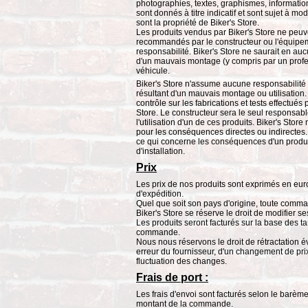
photographies, textes, graphismes, informations
sont donnés à titre indicatif et sont sujet à m
sont la propriété de Biker's Store.
Les produits vendus par Biker's Store ne peuv
recommandés par le constructeur ou l'équipe
responsabilité. Biker's Store ne saurait en 
d'un mauvais montage (y compris par un profess
véhicule.
Biker's Store n'assume aucune responsabilit
résultant d'un mauvais montage ou utilisation. 
contrôle sur les fabrications et tests effectués
Store. Le constructeur sera le seul responsable
l'utilisation d'un de ces produits. Biker's St
pour les conséquences directes ou indirectes.
ce qui concerne les conséquences d'un produit
d'installation.
Prix
Les prix de nos produits sont exprimés en euro
d'expédition.
Quel que soit son pays d'origine, toute comm
Biker's Store se réserve le droit de modifier s
Les produits seront facturés sur la base des t
commande.
Nous nous réservons le droit de rétractation é
erreur du fournisseur, d'un changement de pri
fluctuation des changes.
Frais de port :
Les frais d'envoi sont facturés selon le barème
montant de la commande.