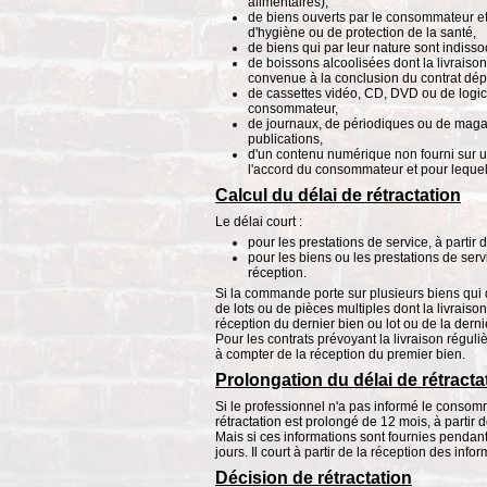
alimentaires),
de biens ouverts par le consommateur et
d'hygiène ou de protection de la santé,
de biens qui par leur nature sont indissoc
de boissons alcoolisées dont la livraison
convenue à la conclusion du contrat dép
de cassettes vidéo, CD, DVD ou de logicie
consommateur,
de journaux, de périodiques ou de magaz
publications,
d'un contenu numérique non fourni sur 
l'accord du consommateur et pour lequel i
Calcul du délai de rétractation
Le délai court :
pour les prestations de service, à partir 
pour les biens ou les prestations de servi
réception.
Si la commande porte sur plusieurs biens qui
de lots ou de pièces multiples dont la livraiso
réception du dernier bien ou lot ou de la derni
Pour les contrats prévoyant la livraison réguli
à compter de la réception du premier bien.
Prolongation du délai de rétracta
Si le professionnel n'a pas informé le consomma
rétractation est prolongé de 12 mois, à partir de 
Mais si ces informations sont fournies pendant
jours. Il court à partir de la réception des in
Décision de rétractation