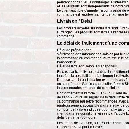
peuvent donner lieu à dommages et intérêts de
et les reliquats sont indépendants de notre vo
Le client est libre d'annuler la commande de 
commande est réputée maintenue tant que le c
Livraison / Délai
Les produits achetés sur notre site sont livra
l'Etranger. Les produits sont livrés à l'adresse
commande.
Le délai de traitement d'une c
Délai de préparation :
Vérification des informations saisies par le c
la commande ou commande fournisseur le cas 
transporteur.
Délai de livraison selon le transporteur.
En cas d'articles livrables à des dates différen
toutefois la possibilité de fractionner les livrai
Dans ce cas, la participation éventuelle aux fra
en supplément. Sauf cas particulier. Biker's St
les commandes en cours de constitution.
Conformément à l'article L.114-1 du Code de l
de sept (7) jours, au regard de la date limite d
sa commande par lettre recommandée avec ac
remboursement accessible dans le suivi de co
compter de la date indiquée pour la livraison 
client dans les conditions visées par l'articl
délai de trente (30) jours.
Les délais de livraison, au départ d'Yzeure, s
Colissimo Suivi par La Poste.