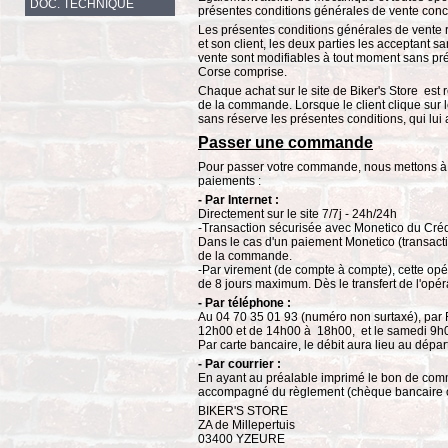
DOC. TECHNIQUE
présentes conditions générales de vente conce
Les présentes conditions générales de vente ré
et son client, les deux parties les acceptant 
vente sont modifiables à tout moment sans pré
Corse comprise.
Chaque achat sur le site de Biker's Store est 
de la commande. Lorsque le client clique sur 
sans réserve les présentes conditions, qui lui
Passer une commande
Pour passer votre commande, nous mettons à v
paiements :
- Par Internet :
Directement sur le site 7/7j - 24h/24h
-Transaction sécurisée avec Monetico du Créd
Dans le cas d'un paiement Monetico (transactio
de la commande.
-Par virement (de compte à compte), cette opé
de 8 jours maximum. Dès le transfert de l'opé
- Par téléphone :
Au 04 70 35 01 93 (numéro non surtaxé), par 
12h00 et de 14h00 à 18h00, et le samedi 9h
Par carte bancaire, le débit aura lieu au dépar
- Par courrier :
En ayant au préalable imprimé le bon de comm
accompagné du règlement (chèque bancaire o
BIKER'S STORE
ZA de Millepertuis
03400 YZEURE