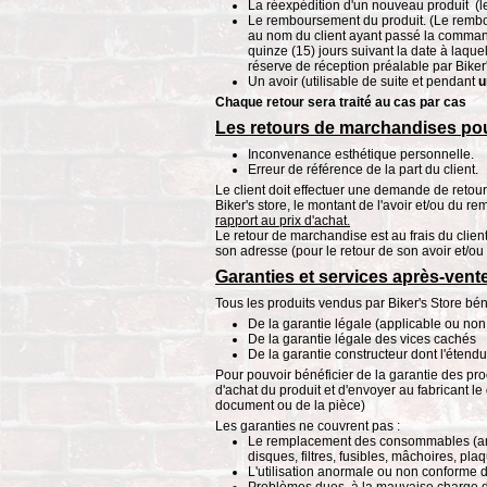
La réexpédition d'un nouveau produit (les
Le remboursement du produit. (Le remb
au nom du client ayant passé la commande
quinze (15) jours suivant la date à laquel
réserve de réception préalable par Biker
Un avoir (utilisable de suite et pendant
Chaque retour sera traité au cas par cas
Les retours de marchandises pou
Inconvenance esthétique personnelle.
Erreur de référence de la part du client.
Le client doit effectuer une demande de retou
Biker's store, le montant de l'avoir et/ou du r
rapport au prix d'achat.
Le retour de marchandise est au frais du clien
son adresse (pour le retour de son avoir et/o
Garanties et services après-vent
Tous les produits vendus par Biker's Store béné
De la garantie légale (applicable ou non
De la garantie légale des vices cachés
De la garantie constructeur dont l'étendu
Pour pouvoir bénéficier de la garantie des pro
d'achat du produit et d'envoyer au fabricant 
document ou de la pièce)
Les garanties ne couvrent pas :
Le remplacement des consommables (ampo
disques, filtres, fusibles, mâchoires, pla
L'utilisation anormale ou non conforme d