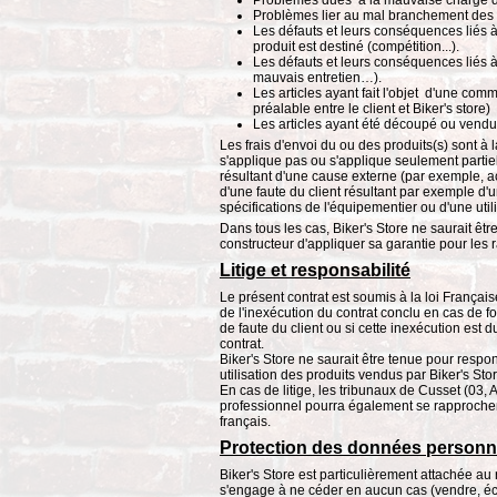
Problèmes dues à la mauvaise charge de
Problèmes lier au mal branchement des 
Les défauts et leurs conséquences liés à 
produit est destiné (compétition...).
Les défauts et leurs conséquences liés à 
mauvais entretien…).
Les articles ayant fait l'objet d'une com
préalable entre le client et Biker's store)
Les articles ayant été découpé ou vend
Les frais d'envoi du ou des produits(s) sont à l
s'applique pas ou s'applique seulement parti
résultant d'une cause externe (par exemple, acc
d'une faute du client résultant par exemple d'
spécifications de l'équipementier ou d'une util
Dans tous les cas, Biker's Store ne saurait êt
constructeur d'appliquer sa garantie pour les
Litige et responsabilité
Le présent contrat est soumis à la loi Françai
de l'inexécution du contrat conclu en cas de fo
de faute du client ou si cette inexécution est d
contrat.
Biker's Store ne saurait être tenue pour res
utilisation des produits vendus par Biker's Stor
En cas de litige, les tribunaux de Cusset (03, A
professionnel pourra également se rapprocher de
français.
Protection des données personn
Biker's Store est particulièrement attachée au r
s'engage à ne céder en aucun cas (vendre, écha