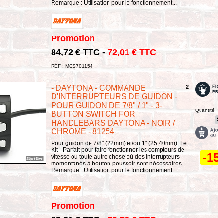
Remarque : Utilisation pour le fonctionnement...
Promotion
84,72 € TTC
-
72,01 € TTC
RÉF : MCS701154
- DAYTONA - COMMANDE
2
D'INTERRUPTEURS DE GUIDON -
POUR GUIDON DE 7/8" / 1" - 3-
Quantité
BUTTON SWITCH FOR
HANDLEBARS DAYTONA - NOIR /
CHROME - 81254
Pour guidon de 7/8" (22mm) et/ou 1" (25,40mm). Le
Kit - Parfait pour faire fonctionner les compteurs de
-1
vitesse ou toute autre chose où des interrupteurs
momentanés à bouton-poussoir sont nécessaires.
Remarque : Utilisation pour le fonctionnement...
Promotion