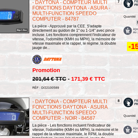
- DAYTONA - COMPTEUR MULTI
7
FONCTIONS DAYTONA - ASURA -
MULTI-FUNCTION SPEEDO
Quantité
COMPUTER - 84787
La pièce - Approuvé par la CEE. S'adapte
directement au guidon de 1" ou 1-1/4" avec pince
incluse. Les fonctions comprennent l'indicateur de
vitesse, l'odomètre (KMH ou MPH), la mémoire de
vitesse maximale et le rappel, le régime, la double
-1
jauge de...
Promotion
201,64 € TTC
-
171,39 € TTC
RÉF : D/22100589
- DAYTONA - COMPTEUR MULTI
8
FONCTIONS DAYTONA - ASURA
MULTI-FUNCTION SPEEDO
Quantité
COMPUTER - NOIR - 84587
La pièce - Les fonctions incluent l'indicateur de
vitesse, l'odomètre (KMH ou MPH), la mémoire et le
rappel de la vitesse maximale, le RPM, la double