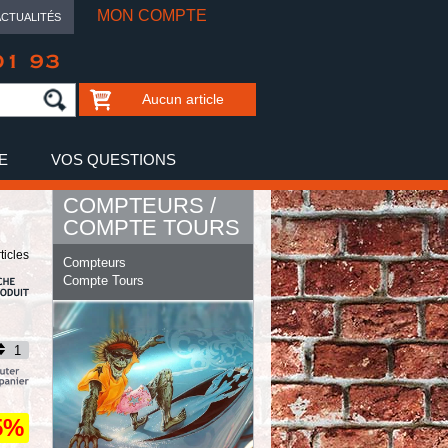
MON COMPTE
ACTUALITÉS
01 93
Aucun article
E
VOS QUESTIONS
COMPTEURS /
COMPTE TOURS
ticles
Compteurs
Compte Tours
5%