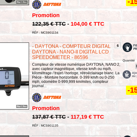
-1
Promotion
122,35 € TTC
-
104,00 € TTC
RÉF : MCS901134
- DAYTONA - COMPTEUR DIGITAL
6
DAYTONA - NANO-II DIGITAL LCD
SPEEDOMETER - 86596
Quantité
Compteur de vitesse numérique DAYTONA, NANO 2,
avec capteur magnétique, vitesse km/h ou mp/h,
kilométrage / trajet / horloge, rétroéclairage blanc. La
Pièce - Monture horizontale. 0-399 km/h ou 0-250
mph, odomètre 0-999,999 km/miles, compteur
journal...
-1
Promotion
137,87 € TTC
-
117,19 € TTC
RÉF : MCS901135