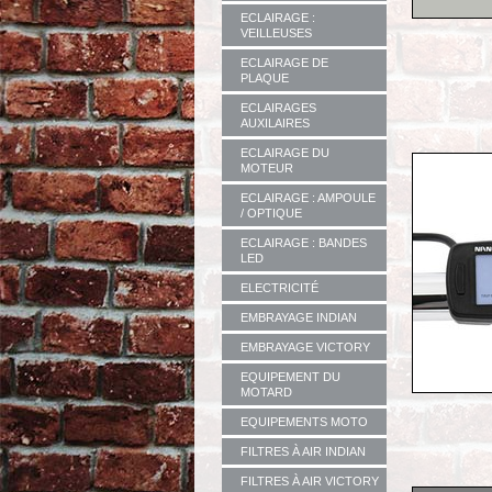
ECLAIRAGE :
VEILLEUSES
ECLAIRAGE DE
PLAQUE
ECLAIRAGES
AUXILAIRES
ECLAIRAGE DU
MOTEUR
ECLAIRAGE : AMPOULE
/ OPTIQUE
ECLAIRAGE : BANDES
LED
ELECTRICITÉ
EMBRAYAGE INDIAN
EMBRAYAGE VICTORY
EQUIPEMENT DU
MOTARD
EQUIPEMENTS MOTO
FILTRES À AIR INDIAN
FILTRES À AIR VICTORY