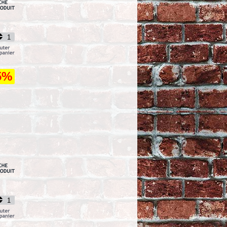
TTC
51,34
5%