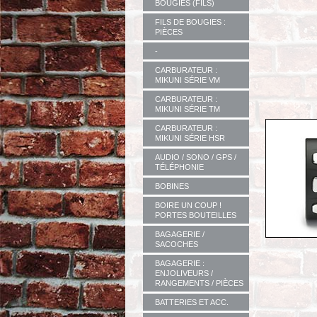
BOUGIES (FILS)
FILS DE BOUGIES :
PIÈCES
-
CARBURATEUR :
MIKUNI SÉRIE VM
CARBURATEUR :
MIKUNI SÉRIE TM
CARBURATEUR :
MIKUNI SÉRIE HSR
AUDIO / SONO / GPS /
TÉLÉPHONIE
BOBINES
BOIRE UN COUP !
PORTES BOUTEILLES
BAGAGERIE /
SACOCHES
BAGAGERIE :
ENJOLIVEURS /
RANGEMENTS / PIÈCES
BATTERIES ET ACC.