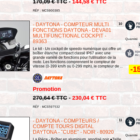
170,09 € TTC
-
144,58 € TTC
RÉF : MCS900385
- DAYTONA - COMPTEUR MULTI
10
FONCTIONS DAYTONA - DEVA01
MULTIFUNCTIONAL COCKPIT -
Quantité
89363
Le kit - Un cockpit de speedo numérique qui offre un
boîtier étanche compact classé IP67 avec une
grande variété de fonctions pour l'utilisation de la
moto. Les fonctions comprennent le compteur de
vitesse (0-399 km/h ou 0-299 mph), le compteur de ...
-1
Promotion
270,64 € TTC
-
230,04 € TTC
RÉF : MCS597532
- DAYTONA - COMPTEURS /
11
COMPTE TOURS DIGITAL
DAYTONA - "CUBE" - NOIR - 80920
Quantité
La Pièce - Boîtier en aluminium, anodisé noir ●Taille