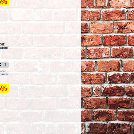
5%
- SELLE MUSTANG -
TOURING 89/96 -
MUSTANG SPORT
TOURING SEAT - 75235
TTC
666,03
W/S CBR929 00-01 CHR
TTC
114,22
PIÈCE N° 66 - KIT DE
GICLEURS
PRINCIPAUX - MAIN
JET - MIKUNI - TYPE : N100.604 -
MARQUE : EBC - EBC Mikuni
main jet kit - SJK36
TTC
309,22
5%
John Doe XTM© hoodie women
black
TTC
218,33
PIKE 1937 ROAMER SHIRT M
BRWNF
TTC
109,92
WNDSCRN-MERC CBR1000RR 04-
05