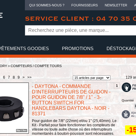
QUI SOMMES-NOUS ?
FOURNISSEURS
NEWSLETTER
SERVICE CLIENT : 04 70 35 
VÊTEMENTS GOODIES
PROMOTIONS
DÉSTOCKAG
NOUS CONTACTER
TORY
>
COMPTEURS / COMPTE TOURS
5
6
7
8
9
>
>>
129 ar
- DAYTONA - COMMANDE
1
D'INTERRUPTEURS DE GUIDON -
POUR GUIDON DE 7/8" / 1" - 3-
Quantité
BUTTON SWITCH FOR
HANDLEBARS DAYTONA - NOIR -
81371
Pour guidon de 7/8" (22mm) et/ou 1" (25,40mm). Le
Kit - Parfait pour faire fonctionner les compteurs de
-1
vitesse ou toute autre chose où des interrupteurs
momentanés à bouton-poussoir sont nécessaires.