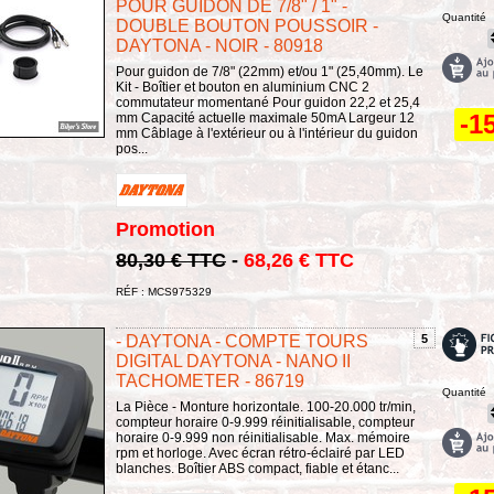
POUR GUIDON DE 7/8" / 1" -
Quantité
DOUBLE BOUTON POUSSOIR -
DAYTONA - NOIR - 80918
Pour guidon de 7/8" (22mm) et/ou 1" (25,40mm). Le
Kit - Boîtier et bouton en aluminium CNC 2
commutateur momentané Pour guidon 22,2 et 25,4
-1
mm Capacité actuelle maximale 50mA Largeur 12
mm Câblage à l'extérieur ou à l'intérieur du guidon
pos...
Promotion
80,30 € TTC
-
68,26 € TTC
RÉF : MCS975329
- DAYTONA - COMPTE TOURS
5
DIGITAL DAYTONA - NANO II
TACHOMETER - 86719
Quantité
La Pièce - Monture horizontale. 100-20.000 tr/min,
compteur horaire 0-9.999 réinitialisable, compteur
horaire 0-9.999 non réinitialisable. Max. mémoire
rpm et horloge. Avec écran rétro-éclairé par LED
blanches. Boîtier ABS compact, fiable et étanc...