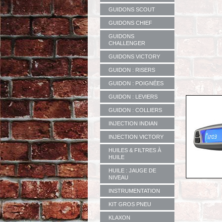
GUIDONS SCOUT
GUIDONS CHIEF
GUIDONS
CHALLENGER
GUIDONS VICTORY
GUIDON : RISERS
GUIDON : POIGNÉES
GUIDON : LEVIERS
GUIDON : COLLIERS
INJECTION INDIAN
INJECTION VICTORY
HUILES & FILTRES À
HUILE
HUILE : JAUGE DE
NIVEAU
INSTRUMENTATION
KIT GROS PNEU
KLAXON