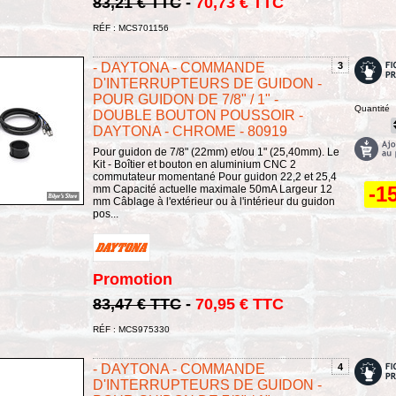
83,21 € TTC
-
70,73 € TTC
RÉF : MCS701156
- DAYTONA - COMMANDE
3
D'INTERRUPTEURS DE GUIDON -
POUR GUIDON DE 7/8" / 1" -
Quantité
DOUBLE BOUTON POUSSOIR -
DAYTONA - CHROME - 80919
Pour guidon de 7/8" (22mm) et/ou 1" (25,40mm). Le
Kit - Boîtier et bouton en aluminium CNC 2
commutateur momentané Pour guidon 22,2 et 25,4
-1
mm Capacité actuelle maximale 50mA Largeur 12
mm Câblage à l'extérieur ou à l'intérieur du guidon
pos...
Promotion
83,47 € TTC
-
70,95 € TTC
RÉF : MCS975330
- DAYTONA - COMMANDE
4
D'INTERRUPTEURS DE GUIDON -