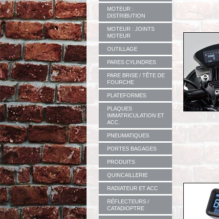
MOTEUR :
DISTRIBUTION
MOTEUR : JOINTS
MOTEUR
OUTILLAGE
PARES CYLINDRES
PARE BRISE / TÊTE DE
FOURCHE
PLATEFORMES
PLAQUES
IMMATRICULATION ET
ACC.
PNEUMATIQUES
PORTES BAGAGES
PRODUITS
QUINCAILLERIE
RADIATEUR ET ACC
RÉFLECTEURS /
CATADIOPTRE