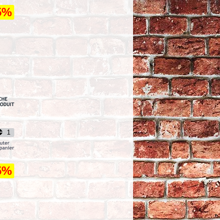
5%
5%