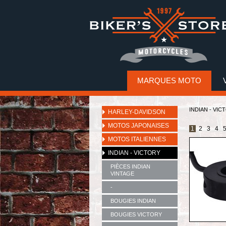
MARQUES MOTO
INDIAN - VIC
HARLEY-DAVIDSON
MOTOS JAPONAISES
1
2
3
4
MOTOS ITALIENNES
INDIAN - VICTORY
PIÈCES INDIAN
VINTAGE
-
BOUGIES INDIAN
BOUGIES VICTORY