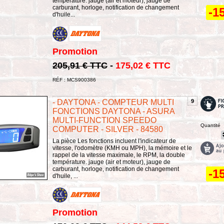
température. jauge (air et moteur), jauge de
carburant, horloge, notification de changement
-1
d'huile...
Promotion
205,91 € TTC
-
175,02 € TTC
RÉF : MCS900386
- DAYTONA - COMPTEUR MULTI
9
FONCTIONS DAYTONA - ASURA
MULTI-FUNCTION SPEEDO
Quantité
COMPUTER - SILVER - 84580
La pièce Les fonctions incluent l'indicateur de
vitesse, l'odomètre (KMH ou MPH), la mémoire et le
rappel de la vitesse maximale, le RPM, la double
température. jauge (air et moteur), jauge de
carburant, horloge, notification de changement
-1
d'huile, ...
Promotion