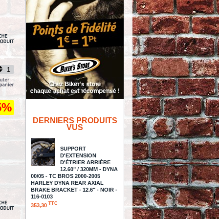
5%
DERNIERS PRODUITS
VUS
SUPPORT
D'EXTENSION
D'ÉTRIER ARRIÈRE
12.60" / 320MM - DYNA
00/05 - TC BROS 2000-2005
HARLEY DYNA REAR AXIAL
BRAKE BRACKET - 12.6" - NOIR -
116-0103
TTC
353,30