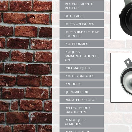
MOTEUR : JOINTS
MOTEUR
OUTILLAGE
PARES CYLINDRES
PARE BRISE / TÊTE DE
FOURCHE
PLATEFORMES
PLAQUES
IMMATRICULATION ET
ACC.
PNEUMATIQUES
PORTES BAGAGES
PRODUITS
QUINCAILLERIE
RADIATEUR ET ACC
RÉFLECTEURS /
CATADIOPTRE
REMORQUE /
ATTACHES