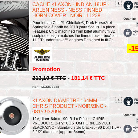
CACHE KLAXON - INDIAN 18UP -
3
ARLEN NESS - NESS FINNED
HORN COVER - NOIR - I-1238
Quantité
Pour Indian Chief®, Chieftain®, Dark Horse® et
Springfield à partir de 2018 (sauf Scout). La pièce
Features: CNC machined from billet aluminum 3D
sculpted design matches the finned rocker box's on
111″ Thunderstroke™ engines Designed to fit Ch...
-1
Promotion
213,10 € TTC
-
181,14 € TTC
RÉF : MCS573288
KLAXON DIAMETRE : 64MM -
4
CHRIS PRODUCT - NOIR/ZINC -
0815-932094
Quantité
12V, diam. 64mm, 90dB. La Pièce. - CHRIS
PRODUCTS, 2-1/2" CUSTOM HORN. 12-VOLT.
BLACK/ZINC - Standard style bracket - 90 Db@1.5A -
2-1/2" diameter (approx. 64mm)