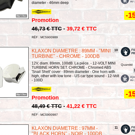
diameter - 46mm deep
-1
Promotion
46,73 € TTC
-
39,72 € TTC
RÉF : MCS900989
KLAXON DIAMETRE : 89MM - "MINI
10
TURBINE" - CHROME - 100DB
12V, diam. 89mm, 100dB. La pièce. - 12-VOLT MINI
Quantité
TURBINE HORN SET. CHROME - Chromed ABS
'Snail Shell' cover - 89mm diameter - One horn with
high, other with low tone - US car type sound - 12-Volt
- 100D
-1
Promotion
48,49 € TTC
-
41,22 € TTC
RÉF : MCS900987
KLAXON DIAMETRE : 97MM -
11
"BLACK HORN" - NOIR - 100DB