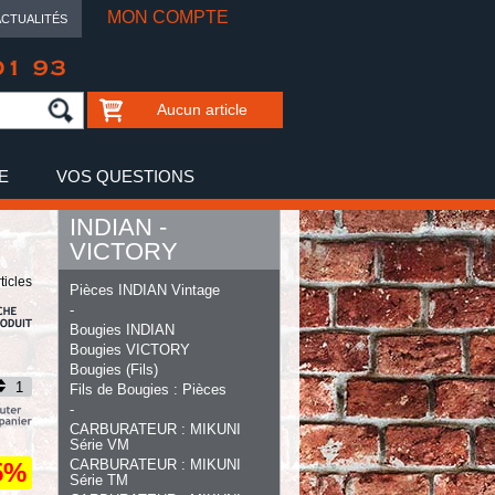
MON COMPTE
ACTUALITÉS
01 93
Aucun article
E
VOS QUESTIONS
INDIAN -
VICTORY
ticles
Pièces INDIAN Vintage
-
Bougies INDIAN
Bougies VICTORY
Bougies (Fils)
Fils de Bougies : Pièces
-
CARBURATEUR : MIKUNI
Série VM
CARBURATEUR : MIKUNI
5%
Série TM