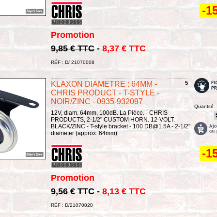
-1
Promotion
9,85 € TTC
-
8,37 € TTC
RÉF : D/ 21070008
KLAXON DIAMETRE : 64MM -
5
CHRIS PRODUCT - T-STYLE -
NOIR/ZINC - 0935-932097
Quantité
12V, diam. 64mm, 100dB. La Pièce. - CHRIS
PRODUCTS, 2-1/2" CUSTOM HORN. 12-VOLT.
BLACK/ZINC - T-style bracket - 100 DB@1.5A - 2-1/2"
diameter (approx. 64mm)
-1
Promotion
9,56 € TTC
-
8,13 € TTC
RÉF : D/21070020