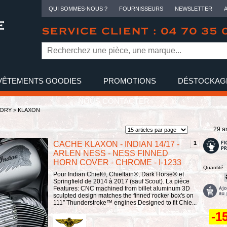
QUI SOMMES-NOUS ?
FOURNISSEURS
NEWSLETTER
SERVICE CLIENT : 04 70 35 
VÊTEMENTS GOODIES
PROMOTIONS
DÉSTOCKAG
NOUS CONTACTER
TORY
>
KLAXON
29 ar
CACHE KLAXON - INDIAN 14/17 -
1
ARLEN NESS - NESS FINNED
HORN COVER - CHROME - I-1233
Quantité
Pour Indian Chief®, Chieftain®, Dark Horse® et
Springfield de 2014 à 2017 (sauf Scout). La pièce
Features: CNC machined from billet aluminum 3D
sculpted design matches the finned rocker box's on
111″ Thunderstroke™ engines Designed to fit Chie...
-1