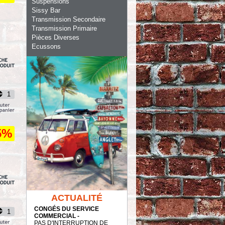
Suspensions
Sissy Bar
Transmission Secondaire
Transmission Primaire
Pièces Diverses
Ecussons
5%
ACTUALITÉ
CONGÉS DU SERVICE
COMMERCIAL -
PAS D'INTERRUPTION DE