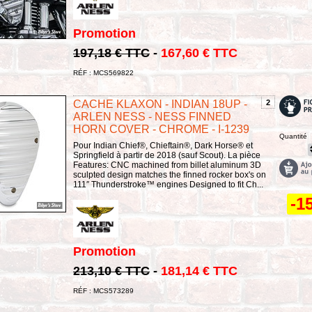
Promotion
197,18 € TTC
-
167,60 € TTC
RÉF : MCS569822
CACHE KLAXON - INDIAN 18UP -
2
ARLEN NESS - NESS FINNED
HORN COVER - CHROME - I-1239
Quantité
Pour Indian Chief®, Chieftain®, Dark Horse® et
Springfield à partir de 2018 (sauf Scout). La pièce
Features: CNC machined from billet aluminum 3D
sculpted design matches the finned rocker box's on
111″ Thunderstroke™ engines Designed to fit Ch...
-1
Promotion
213,10 € TTC
-
181,14 € TTC
RÉF : MCS573289