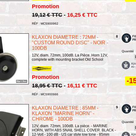
Promotion
19,12 € TTC
-
16,25 € TTC
RÉF : MCS900962
KLAXON DIAMETRE : 72MM -
8
"CUSTOM ROUND DISC" - NOIR -
100DB
Quantité
12V, diam. 72mm, 100dB. La Pièce. Horn 12V,
complete with mounting bracket Old School
Promotion
-1
18,95 € TTC
-
16,11 € TTC
RÉF : MCS900986
KLAXON DIAMETRE : 85MM -
9
KLAXON "MARINE HORN" -
CHROME - 100DB
Quantité
12V, diam. 72mm, 100dB. La pièce. - MARINE
HORN, WITH ABS SNAIL SHELL COVER. BLACK -
12-Volt - 100 dB - US car style low tone - 85mm