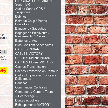
CARBURATEUR : MIKUNI
Série HSR
Audio / Sono / GPS /
Téléphonie
Bobines
Boire un Coup ! Portes
Bouteilles
Bagagerie / Sacoches
Bagagerie : Enjoliveurs /
Rangements / Pièces
Batteries et Acc.
Bras Oscillant Accessoires
CABLES INDIAN
CABLES VICTORY
CACHES Moteur INDIAN
CACHES Moteur VICTORY
Caches Transmission
5%
Caches Transmission Primaire
Cadre / Enjoliveurs / Spoiler /
Deflecteurs
Cadenas
Commandes Centrales
Compteurs / Compte Tours
-- Destockage --
Durites et colliers
Echappements VICTORY