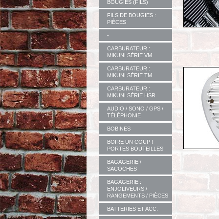
BOUGIES (FILS)
FILS DE BOUGIES :
PIÈCES
-
CARBURATEUR :
MIKUNI SÉRIE VM
CARBURATEUR :
MIKUNI SÉRIE TM
CARBURATEUR :
MIKUNI SÉRIE HSR
AUDIO / SONO / GPS /
TÉLÉPHONIE
BOBINES
BOIRE UN COUP !
PORTES BOUTEILLES
BAGAGERIE /
SACOCHES
BAGAGERIE :
ENJOLIVEURS /
RANGEMENTS / PIÈCES
BATTERIES ET ACC.