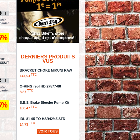
5%
DERNIERS PRODUITS
VUS
BRACKET CHOKE MIKUNI RAW
TTC
147,53
O-RING repl HD 27577-88
TTC
8,87
S.B.S. Brake Bleeder Pump Kit
5%
TTC
180,47
IDL 81-95 TO HSR42/45 STD
TTC
14,73
VOIR TOUS
King Kerosin, Speedgirl Cordura,
Jeans, 31/32