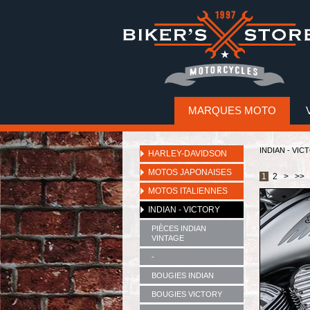
MARQUES MOTO
INDIAN - VIC
HARLEY-DAVIDSON
MOTOS JAPONAISES
1
2
>
>>
MOTOS ITALIENNES
INDIAN - VICTORY
PIÈCES INDIAN
VINTAGE
-
BOUGIES INDIAN
BOUGIES VICTORY