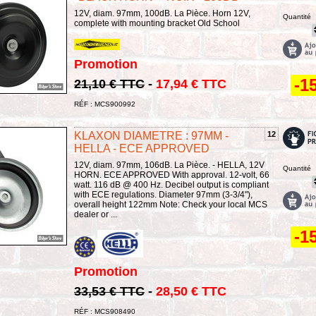
12V, diam. 97mm, 100dB. La Pièce. Horn 12V,
Quantité
complete with mounting bracket Old School
Promotion
-1
21,10 € TTC
-
17,94 € TTC
RÉF : MCS900992
KLAXON DIAMETRE : 97MM -
12
HELLA - ECE APPROVED
12V, diam. 97mm, 106dB. La Pièce. - HELLA, 12V
Quantité
HORN. ECE APPROVED With approval. 12-volt, 66
watt. 116 dB @ 400 Hz. Decibel output is compliant
with ECE regulations. Diameter 97mm (3-3/4"),
overall height 122mm Note: Check your local MCS
dealer or ...
-1
Promotion
33,53 € TTC
-
28,50 € TTC
RÉF : MCS908490