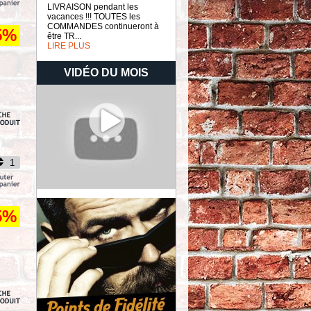
LIVRAISON pendant les
vacances !!! TOUTES les
COMMANDES continueront à
5%
être TR...
LIRE PLUS
VIDÉO DU MOIS
5%