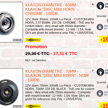
KLAXON DIAMETRE : 65MM -
6
KLAXON "DISC MINI HORN" -
CHROME - 100DB
Quantité
12V, diam. 65mm, 100dB. La Pièce. - CUSTOM MINI-
HORN, 2.5"/ 65MM. 100 DB. CHROME - THE one for
custom bikes - Very small with 65mm diameter -
Complete with mount bracket - 12-Volt - 1.5A. Note:
Db's are given for reference only. Fits: > UNIVERSAL
-1
Promotion
20,36 € TTC
-
17,31 € TTC
RÉF : MCS900961
KLAXON DIAMETRE : 70MM -
7
KLAXON "DISC MINI HORN" - NOIR
- 100DB
Quantité
12V, diam. 70mm, 100dB. La Pièce. - CUSTOM MINI-
HORN, 70MM. 100 DB. BLACK - THE one for custom
bikes - Very small with 70mm diameter - Complete
with mount bracket - 12-Volt - 1.0A. Note: Db's are
given for reference only. Fits: > UNIVERSAL
-1