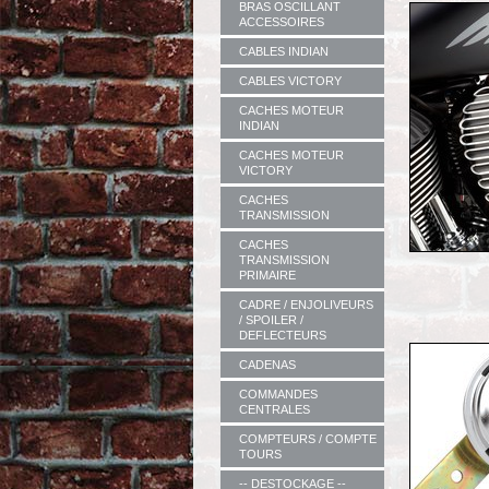
BRAS OSCILLANT
ACCESSOIRES
CABLES INDIAN
CABLES VICTORY
CACHES MOTEUR
INDIAN
CACHES MOTEUR
VICTORY
CACHES
TRANSMISSION
CACHES
TRANSMISSION
PRIMAIRE
CADRE / ENJOLIVEURS
/ SPOILER /
DEFLECTEURS
CADENAS
COMMANDES
CENTRALES
COMPTEURS / COMPTE
TOURS
-- DESTOCKAGE --