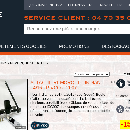
QUI SOMMES-NOUS ?
FOURNISSEURS
NEWSLETTER
SERVICE CLIENT : 04 70 35 
VÊTEMENTS GOODIES
PROMOTIONS
DÉSTOCKAG
NOUS CONTACTER
TORY
>
REMORQUE / ATTACHES
5 ar
ATTACHE REMORQUE - INDIAN
1
14/16 - RIVCO - IC007
Pour Indian de 2014 à 2016 (sauf Scout). Boule
Quantité
d'attelage vendue séparément. Le kit Il existe
plusieurs possibilités de câblage de votre attelage de
remorque ICC007. Les composants nécessaires
dépendront de l'année, de la marque et du modèle
de votre...
-1