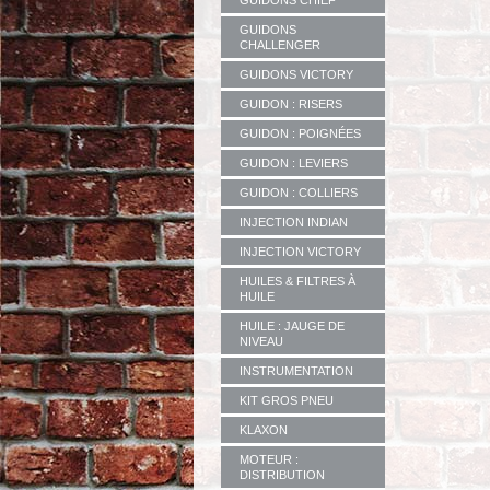
GUIDONS CHIEF
GUIDONS
CHALLENGER
GUIDONS VICTORY
GUIDON : RISERS
GUIDON : POIGNÉES
GUIDON : LEVIERS
GUIDON : COLLIERS
INJECTION INDIAN
INJECTION VICTORY
HUILES & FILTRES À
HUILE
HUILE : JAUGE DE
NIVEAU
INSTRUMENTATION
KIT GROS PNEU
KLAXON
MOTEUR :
DISTRIBUTION