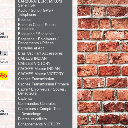
CARBURATEUR : MIKUNI
Série HSR
Audio / Sono / GPS /
Téléphonie
Bobines
Boire un Coup ! Portes
Bouteilles
Bagagerie / Sacoches
Bagagerie : Enjoliveurs /
Rangements / Pièces
Batteries et Acc.
Bras Oscillant Accessoires
CABLES INDIAN
CABLES VICTORY
CACHES Moteur INDIAN
5%
CACHES Moteur VICTORY
Caches Transmission
Caches Transmission Primaire
Cadre / Enjoliveurs / Spoiler /
Deflecteurs
Cadenas
Commandes Centrales
Compteurs / Compte Tours
-- Destockage --
Durites et colliers
Echappements VICTORY