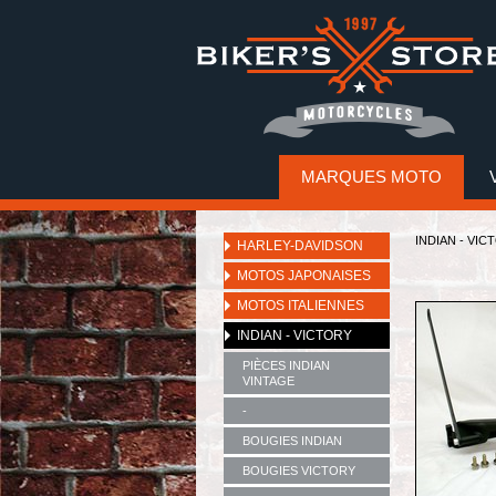
MARQUES MOTO
INDIAN - VIC
HARLEY-DAVIDSON
MOTOS JAPONAISES
MOTOS ITALIENNES
INDIAN - VICTORY
PIÈCES INDIAN
VINTAGE
-
BOUGIES INDIAN
BOUGIES VICTORY