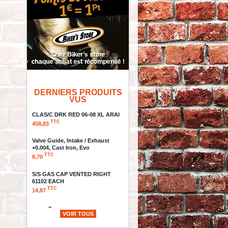
DERNIERS PRODUITS
VUS
CLAS/C DRK RED 06-08 XL ARAI
TTC
458,83
Valve Guide, Intake / Exhaust
+0.004, Cast Iron, Evo
TTC
8,70
S/S GAS CAP VENTED RIGHT
61102 EACH
TTC
14,87
VOIR TOUS
FILS DE BOUGIES -
TAYLOR / SUMAX -