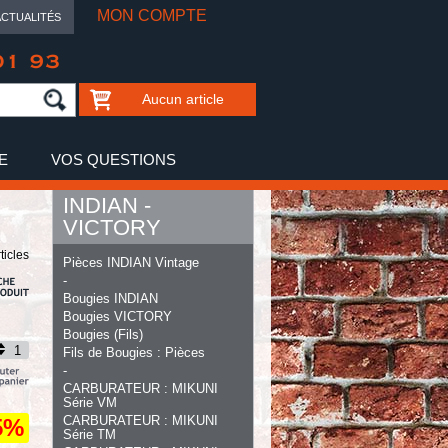
MON COMPTE
ACTUALITÉS
01 93
Aucun article
E
VOS QUESTIONS
INDIAN -
VICTORY
ticles
Pièces INDIAN Vintage
-
Bougies INDIAN
Bougies VICTORY
Bougies (Fils)
Fils de Bougies : Pièces
-
CARBURATEUR : MIKUNI
Série VM
CARBURATEUR : MIKUNI
5%
Série TM