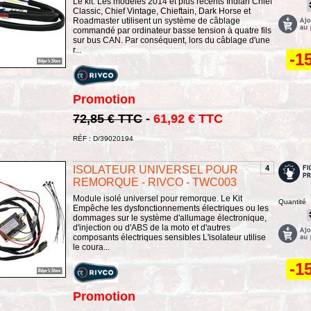
Le kit. Les modèles 2014 et plus récents Indian Chief
Classic, Chief Vintage, Chieftain, Dark Horse et
Roadmaster utilisent un système de câblage
commandé par ordinateur basse tension à quatre fils
sur bus CAN. Par conséquent, lors du câblage d'une
r...
-1
Promotion
72,85 € TTC
-
61,92 € TTC
RÉF : D/39020194
ISOLATEUR UNIVERSEL POUR
4
REMORQUE - RIVCO - TWC003
Module isolé universel pour remorque. Le Kit
Quantité
Empêche les dysfonctionnements électriques ou les
dommages sur le système d'allumage électronique,
d'injection ou d'ABS de la moto et d'autres
composants électriques sensibles L'isolateur utilise
le coura...
-1
Promotion