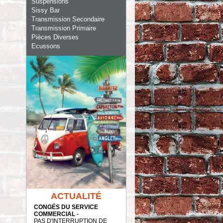
Suspensions
Sissy Bar
Transmission Secondaire
Transmission Primaire
Pièces Diverses
Ecussons
ACTUALITÉ
CONGÉS DU SERVICE
COMMERCIAL -
PAS D'INTERRUPTION DE