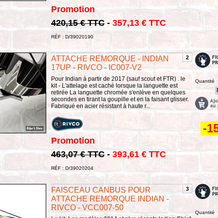
Promotion
420,15 € TTC
-
357,13 € TTC
RÉF : D/39020190
ATTACHE REMORQUE - INDIAN
2
17UP - RIVCO - IC007-V2
Pour Indian à partir de 2017 (sauf scout et FTR) . le
Quantité
kit - L'attelage est caché lorsque la languette est
retirée La languette chromée s'enlève en quelques
secondes en tirant la goupille et en la faisant glisser.
Fabriqué en acier résistant à haute r...
-1
Promotion
463,07 € TTC
-
393,61 € TTC
RÉF : D/39020204
FAISCEAU CANBUS POUR
3
ATTACHE REMORQUE INDIAN -
RIVCO - VCC007-50
Quantité