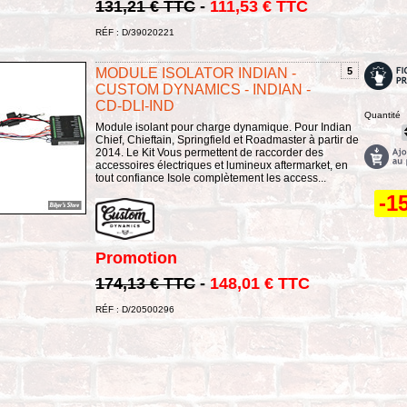
131,21 € TTC
-
111,53 € TTC
RÉF : D/39020221
MODULE ISOLATOR INDIAN -
5
CUSTOM DYNAMICS - INDIAN -
CD-DLI-IND
Quantité
Module isolant pour charge dynamique. Pour Indian
Chief, Chieftain, Springfield et Roadmaster à partir de
2014. Le Kit Vous permettent de raccorder des
accessoires électriques et lumineux aftermarket, en
tout confiance Isole complètement les access...
-1
Promotion
174,13 € TTC
-
148,01 € TTC
RÉF : D/20500296