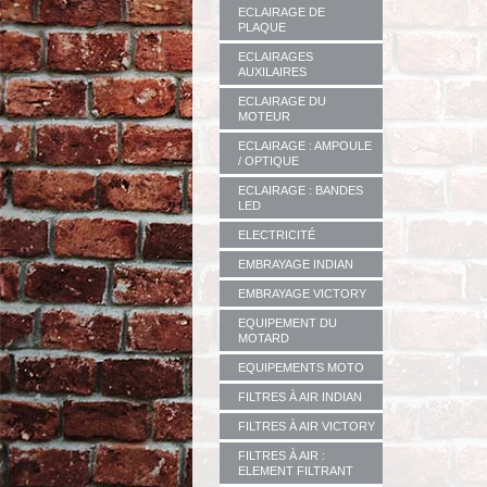
ECLAIRAGE DE
PLAQUE
ECLAIRAGES
AUXILAIRES
ECLAIRAGE DU
MOTEUR
ECLAIRAGE : AMPOULE
/ OPTIQUE
ECLAIRAGE : BANDES
LED
ELECTRICITÉ
EMBRAYAGE INDIAN
EMBRAYAGE VICTORY
EQUIPEMENT DU
MOTARD
EQUIPEMENTS MOTO
FILTRES À AIR INDIAN
FILTRES À AIR VICTORY
FILTRES À AIR :
ELEMENT FILTRANT