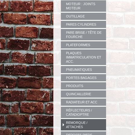
MOTEUR : JOINTS
MOTEUR
OUTILLAGE
PARES CYLINDRES
PARE BRISE / TÊTE DE
FOURCHE
PLATEFORMES
PLAQUES
IMMATRICULATION ET
ACC.
PNEUMATIQUES
PORTES BAGAGES
PRODUITS
QUINCAILLERIE
RADIATEUR ET ACC
RÉFLECTEURS /
CATADIOPTRE
REMORQUE /
ATTACHES