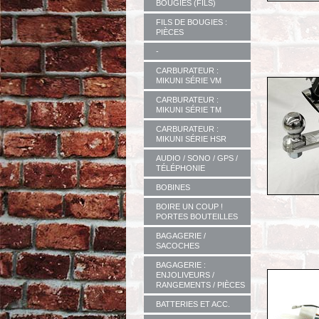
BOUGIES (FILS)
FILS DE BOUGIES :
PIÈCES
-
CARBURATEUR :
MIKUNI SÉRIE VM
CARBURATEUR :
MIKUNI SÉRIE TM
CARBURATEUR :
MIKUNI SÉRIE HSR
AUDIO / SONO / GPS /
TÉLÉPHONIE
BOBINES
BOIRE UN COUP !
PORTES BOUTEILLES
BAGAGERIE /
SACOCHES
BAGAGERIE :
ENJOLIVEURS /
RANGEMENTS / PIÈCES
BATTERIES ET ACC.