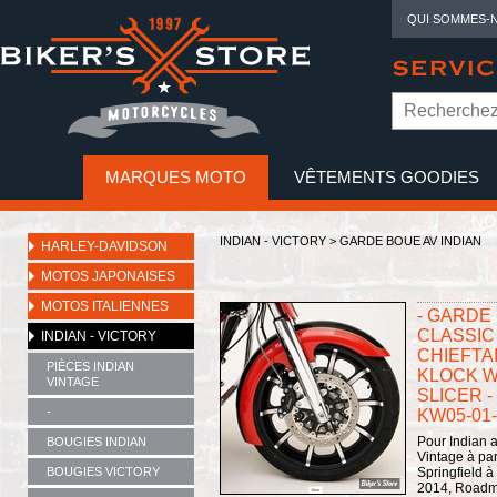
QUI SOMMES-
SERVIC
MARQUES MOTO
VÊTEMENTS GOODIES
NO
INDIAN - VICTORY
>
GARDE BOUE AV INDIAN
HARLEY-DAVIDSON
MOTOS JAPONAISES
MOTOS ITALIENNES
- GARDE 
CLASSIC 
INDIAN - VICTORY
CHIEFTA
PIÈCES INDIAN
KLOCK W
VINTAGE
SLICER - 
-
KW05-01-
Pour Indian a
BOUGIES INDIAN
Vintage à par
BOUGIES VICTORY
Springfield à 
2014, Roadma