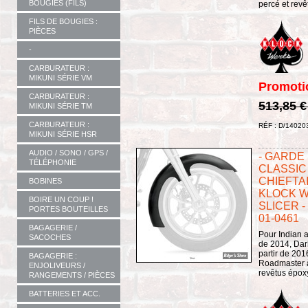
BOUGIES (FILS)
percé et revê
FILS DE BOUGIES :
PIÈCES
-
CARBURATEUR :
MIKUNI SÉRIE VM
Promoti
CARBURATEUR :
513,85 
MIKUNI SÉRIE TM
CARBURATEUR :
RÉF : D/14020
MIKUNI SÉRIE HSR
AUDIO / SONO / GPS /
- GARDE 
TÉLÉPHONIE
CLASSIC 
CHIEFTA
BOBINES
KLOCK W
BOIRE UN COUP !
SLICER -
PORTES BOUTEILLES
01-0461
BAGAGERIE /
Pour Indian a
SACOCHES
de 2014, Dark
partir de 201
BAGAGERIE :
Roadmaster à 
ENJOLIVEURS /
revêtus époxy
RANGEMENTS / PIÈCES
BATTERIES ET ACC.