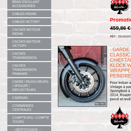
BRAS OSCILLANT
ACCESSOIRES
CABLES INDIAN
Promoti
CABLES VICTORY
459,86 
CACHES MOTEUR
INDIAN
RÉF : D/14020
CACHES MOTEUR
VICTORY
- GARDE 
CACHES
CLASSIC 
TRANSMISSION
CHIEFTA
KLOCK W
CACHES
TRANSMISSION
WRAPPER 
PRIMAIRE
PEINDRE 
CADRE / ENJOLIVEURS
Pour Indian a
/ SPOILER /
Vintage à par
DEFLECTEURS
Springfield à 
2014, Roadma
CADENAS
percé et revê
COMMANDES
CENTRALES
COMPTEURS / COMPTE
TOURS
-- DESTOCKAGE --