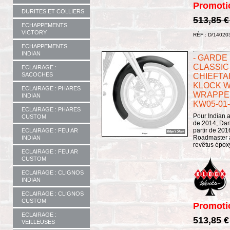
Promoti
DURITES ET COLLIERS
513,85 
ECHAPPEMENTS
VICTORY
RÉF : D/14020
ECHAPPEMENTS
INDIAN
- GARDE 
CLASSIC 
ECLAIRAGE :
SACOCHES
CHIEFTA
KLOCK W
ECLAIRAGE : PHARES
WRAPPER 
INDIAN
KW05-01-
ECLAIRAGE : PHARES
Pour Indian a
CUSTOM
de 2014, Dark
partir de 201
ECLAIRAGE : FEU AR
Roadmaster à 
INDIAN
revêtus époxy
ECLAIRAGE : FEU AR
CUSTOM
ECLAIRAGE : CLIGNOS
INDIAN
ECLAIRAGE : CLIGNOS
CUSTOM
Promoti
ECLAIRAGE :
513,85 
VEILLEUSES