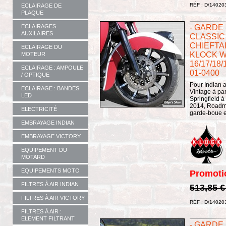
RÉF : D/14020
ECLAIRAGE DE
PLAQUE
ECLAIRAGES
- GARDE 
AUXILAIRES
CLASSIC 
CHIEFTA
ECLAIRAGE DU
KLOCK W
MOTEUR
16/17/18/
ECLAIRAGE : AMPOULE
01-0400
/ OPTIQUE
Pour Indian a
ECLAIRAGE : BANDES
Vintage à par
LED
Springfield à 
2014, Roadma
ELECTRICITÉ
garde-boue es
EMBRAYAGE INDIAN
EMBRAYAGE VICTORY
EQUIPEMENT DU
MOTARD
EQUIPEMENTS MOTO
Promoti
FILTRES À AIR INDIAN
513,85 
FILTRES À AIR VICTORY
RÉF : D/14020
FILTRES À AIR :
ELEMENT FILTRANT
- GARDE 