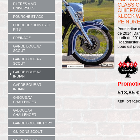
FILTRES À AIR
CLASSIC 
UNIVERSELS
CHIEFTA
KLOCK WE
FOURCHE ET ACC.
PEINDRE 
FOURCHE : JOINTS ET
Pour Indian a
KITS
de 2014, Dark
partir de 201
FREINAGE
Roadmaster à
boue est préa
GARDE BOUE AV
SCOUT
GARDE BOUE AR
SCOUT
GARDE BOUE AV
INDIAN
Promoti
GARDE BOUE AR
INDIAN
513,85 
G-BOUE AV
RÉF : D/14020
CHALLENGER
G-BOUE AR
CHALLENGER
GARDE BOUE VICTORY
GUIDONS SCOUT