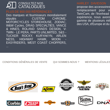
CONSULTEZ NOS
HARLEY DAVIDSON :
CATALOGUES
propose des accessoires
remplacement pour 
PLUS DE 900 000 RÉFÉRENCES :
TwinCam, de l'Ironhead 
Des marques et fournisseurs mondialement
expérience, nous avons
réputés : CUSTOM CHROME,
gamme de plusieurs mill
MOTORCYCLES STOREHOUSE, ZODIAC,
des USA, d'Europe et du
W&W Cycles, DRAG SPECIALTIES, VANCE
& HINES, ROLAND SANDS DESIGN, V-
TWIN - LE PERA, PARTS UNLIMITED, S&S -
TUCKER ROCKY, KURYAKYN, ARLEN
NESS, HIGHWAY HAWK, MOON -
EASYRIDERS, WEST COAST CHOPPERS,
...
CONDITIONS GÉNÉRALES DE VENTE
QUI SOMMES-NOUS ?
MENTIONS LÉGALE