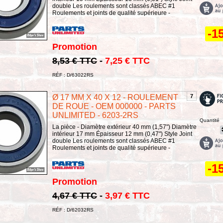
double Les roulements sont classés ABEC #1
Roulements et joints de qualité supérieure -
-1
Promotion
8,53 € TTC
-
7,25 € TTC
RÉF : D/63022RS
Ø 17 MM X 40 X 12 - ROULEMENT
7
DE ROUE - OEM 000000 - PARTS
UNLIMITED - 6203-2RS
Quantité
La pièce - Diamètre extérieur 40 mm (1,57") Diamètre
intérieur 17 mm Épaisseur 12 mm (0,47") Style Joint
double Les roulements sont classés ABEC #1
Roulements et joints de qualité supérieure -
-1
Promotion
4,67 € TTC
-
3,97 € TTC
RÉF : D/62032RS