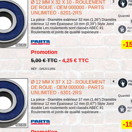
Ø 12 MM X 32 X 10 - ROULEMENT
3
DE ROUE - OEM 000000 - PARTS
UNLIMITED - 6201-2RS
Quantité
La pièce - Diamètre extérieur 32 mm (1,26") Diamètre
intérieur 12 mm Épaisseur 10 mm (0,39") Style Joint
double Les roulements sont classés ABEC #1
Roulements et joints de qualité supérieure -
-1
Promotion
5,00 € TTC
-
4,25 € TTC
RÉF : D/62012RS
Ø 12 MM X 37 X 12 - ROULEMENT
4
DE ROUE - OEM 000000 - PARTS
UNLIMITED - 6301-2RS
Quantité
La pièce - Diamètre extérieur 37 mm (1,46") Diamètre
intérieur 12 mm Épaisseur 12 mm (0,47") Style Joint
double Les roulements sont classés ABEC #1
Roulements et joints de qualité supérieure -
-1
Promotion