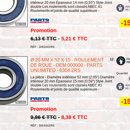
intérieur 20 mm Épaisseur 14 mm (0,55") Style Joint
double Les roulements sont classés ABEC #1
Roulements et joints de qualité supérieure -
-1
Promotion
6,13 € TTC
-
5,21 € TTC
RÉF : D/62042RS
Ø 20 MM X 52 X 15 - ROULEMENT
12
DE ROUE - OEM 000000 - PARTS
UNLIMITED - 6304-2RS
Quantité
La pièce - Diamètre extérieur 52 mm (2.05") Diamètre
intérieur 20 mm Épaisseur 15 mm (0,59") Style Joint
double Les roulements sont classés ABEC #1
Roulements et joints de qualité supérieure -
-1
Promotion
9,86 € TTC
-
8,38 € TTC
RÉF : D/63042RS