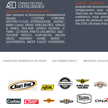
CONSULTEZ NOS
HARLEY DAVIDSON :
CATALOGUES
propose des accessoires
remplacement pour 
PLUS DE 900 000 RÉFÉRENCES :
TwinCam, de l'Ironhead 
Des marques et fournisseurs mondialement
expérience, nous avons
réputés : CUSTOM CHROME,
gamme de plusieurs mill
MOTORCYCLES STOREHOUSE, ZODIAC,
des USA, d'Europe et du
W&W Cycles, DRAG SPECIALTIES, VANCE
& HINES, ROLAND SANDS DESIGN, V-
TWIN - LE PERA, PARTS UNLIMITED, S&S -
TUCKER ROCKY, KURYAKYN, ARLEN
NESS, HIGHWAY HAWK, MOON -
EASYRIDERS, WEST COAST CHOPPERS,
...
CONDITIONS GÉNÉRALES DE VENTE
QUI SOMMES-NOUS ?
MENTIONS LÉGALE