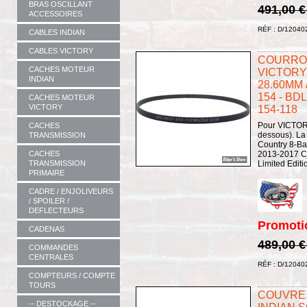
BRAS OSCILLANT
491,00 
ACCESSOIRES
RÉF : D/12040
CABLES INDIAN
CABLES VICTORY
COURROI
CACHES MOTEUR
VICTORY 
INDIAN
28.60MM
154 - BD
CACHES MOTEUR
VICTORY
154-118
Pour VICTORY
CACHES
dessous). La
TRANSMISSION
Country 8-Ba
CACHES
2013-2017 Cr
TRANSMISSION
Limited Editi
PRIMAIRE
CADRE / ENJOLIVEURS
/ SPOILER /
DEFLECTEURS
Promoti
CADENAS
489,00 
COMMANDES
CENTRALES
RÉF : D/12040
COMPTEURS / COMPTE
TOURS
COUVRE 
-- DESTOCKAGE --