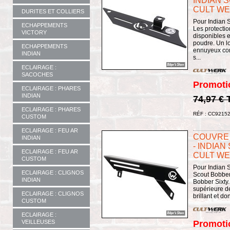
INDIAN 
CULT WER
DURITES ET COLLIERS
Pour Indian S
ECHAPPEMENTS
Les protectio
VICTORY
disponibles 
poudre. Un lo
ECHAPPEMENTS
ennuyeux co
INDIAN
s...
ECLAIRAGE :
SACOCHES
Promoti
ECLAIRAGE : PHARES
INDIAN
74,97 €
ECLAIRAGE : PHARES
RÉF : CC9215
CUSTOM
ECLAIRAGE : FEU AR
COUVRE
INDIAN
- INDIAN
ECLAIRAGE : FEU AR
CULT WER
CUSTOM
Pour Indian 
ECLAIRAGE : CLIGNOS
Scout Bobber 
INDIAN
Bobber Sixty.
supérieure d
ECLAIRAGE : CLIGNOS
brillant et d
CUSTOM
ECLAIRAGE :
Promoti
VEILLEUSES