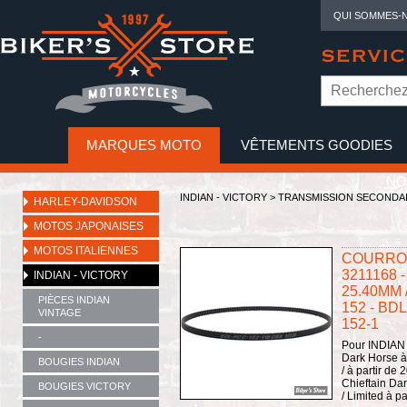
QUI SOMMES-
SERVIC
MARQUES MOTO
VÊTEMENTS GOODIES
NO
INDIAN - VICTORY
>
TRANSMISSION SECONDA
HARLEY-DAVIDSON
MOTOS JAPONAISES
MOTOS ITALIENNES
COURROI
3211168 -
INDIAN - VICTORY
25.40MM
PIÈCES INDIAN
152 - BD
VINTAGE
152-1
-
Pour INDIAN C
Dark Horse à 
BOUGIES INDIAN
/ à partir de 
Chieftain Dar
BOUGIES VICTORY
/ Limited à p