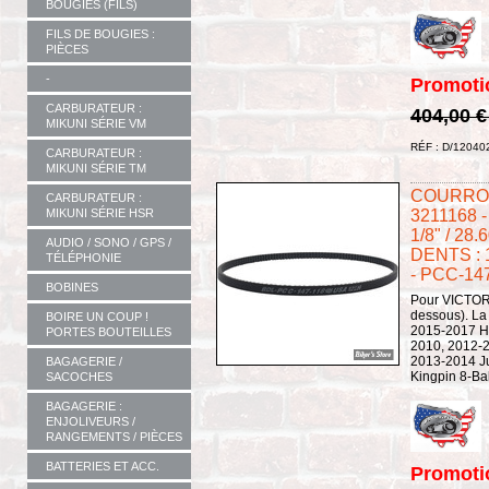
BOUGIES (FILS)
FILS DE BOUGIES :
PIÈCES
-
Promoti
CARBURATEUR :
404,00 
MIKUNI SÉRIE VM
RÉF : D/12040
CARBURATEUR :
MIKUNI SÉRIE TM
COURROI
CARBURATEUR :
3211168 
MIKUNI SÉRIE HSR
1/8" / 2
AUDIO / SONO / GPS /
DENTS : 
TÉLÉPHONIE
- PCC-14
BOBINES
Pour VICTORY
dessous). L
BOIRE UN COUP !
2015-2017 H
PORTES BOUTEILLES
2010, 2012-2
2013-2014 J
BAGAGERIE /
Kingpin 8-Bal
SACOCHES
BAGAGERIE :
ENJOLIVEURS /
RANGEMENTS / PIÈCES
BATTERIES ET ACC.
Promoti