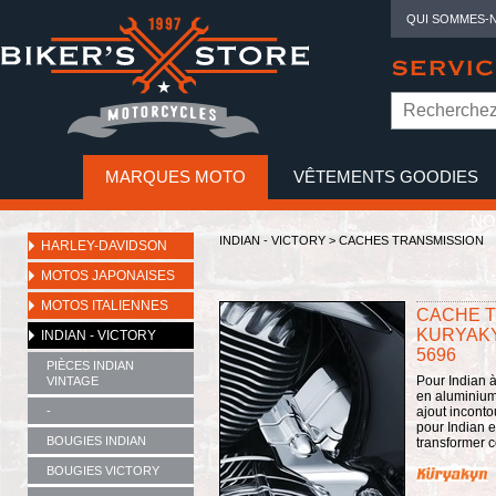
QUI SOMMES-
SERVIC
MARQUES MOTO
VÊTEMENTS GOODIES
NO
INDIAN - VICTORY
>
CACHES TRANSMISSION
HARLEY-DAVIDSON
MOTOS JAPONAISES
MOTOS ITALIENNES
CACHE T
KURYAKYN
INDIAN - VICTORY
5696
PIÈCES INDIAN
Pour Indian à
VINTAGE
en aluminium
-
ajout incont
pour Indian e
BOUGIES INDIAN
transformer c
BOUGIES VICTORY