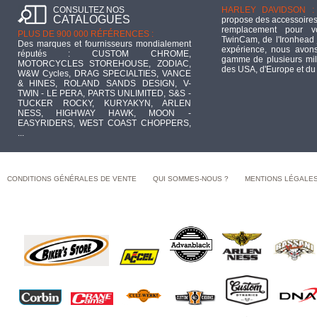
CONSULTEZ NOS
HARLEY DAVIDSON :
CATALOGUES
propose des accessoires
remplacement pour 
PLUS DE 900 000 RÉFÉRENCES :
TwinCam, de l'Ironhead 
Des marques et fournisseurs mondialement
expérience, nous avons
réputés : CUSTOM CHROME,
gamme de plusieurs mill
MOTORCYCLES STOREHOUSE, ZODIAC,
des USA, d'Europe et du
W&W Cycles, DRAG SPECIALTIES, VANCE
& HINES, ROLAND SANDS DESIGN, V-
TWIN - LE PERA, PARTS UNLIMITED, S&S -
TUCKER ROCKY, KURYAKYN, ARLEN
NESS, HIGHWAY HAWK, MOON -
EASYRIDERS, WEST COAST CHOPPERS,
...
CONDITIONS GÉNÉRALES DE VENTE
QUI SOMMES-NOUS ?
MENTIONS LÉGALE