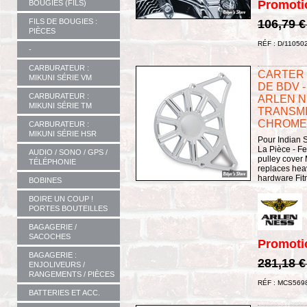
Promoti
BOUGIES (FILS)
FILS DE BOUGIES :
106,79 
PIÈCES
RÉF : D/11050
-
CARBURATEUR :
CARTER 
MIKUNI SÉRIE VM
DE BDV -
CARBURATEUR :
ARLEN N
MIKUNI SÉRIE TM
TRANSMI
CHROME-
CARBURATEUR :
MIKUNI SÉRIE HSR
Pour Indian S
La Pièce - Fe
AUDIO / SONO / GPS /
pulley cover
TÉLÉPHONIE
replaces hea
hardware Fit
BOBINES
BOIRE UN COUP !
PORTES BOUTEILLES
BAGAGERIE /
SACOCHES
Promoti
BAGAGERIE :
281,18 
ENJOLIVEURS /
RANGEMENTS / PIÈCES
RÉF : MCS569
BATTERIES ET ACC.