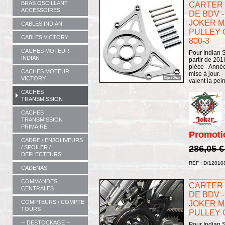
BRAS OSCILLANT
CARTER 
ACCESSOIRES
DE BDV -
JOKER M
CABLES INDIAN
PULLEY 
CABLES VICTORY
800-3
CACHES MOTEUR
Pour Indian S
INDIAN
partir de 201
pièce - Anné
CACHES MOTEUR
mise à jour. 
VICTORY
valent la pein
CACHES
TRANSMISSION
CACHES
TRANSMISSION
PRIMAIRE
Promoti
CADRE / ENJOLIVEURS
286,05 
/ SPOILER /
DEFLECTEURS
RÉF : D/12010
CADENAS
COMMANDES
CARTER 
CENTRALES
DE BDV -
COMPTEURS / COMPTE
JOKER M
TOURS
PULLEY C
-- DESTOCKAGE --
Pour Indian S