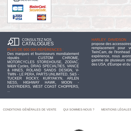
CONSULTEZ NOS
HARLEY DAVIDSON :
CATALOGUES
propose des accessoires
remplacement pour 
PLUS DE 900 000 RÉFÉRENCES :
TwinCam, de l'Ironhead 
Des marques et fournisseurs mondialement
expérience, nous avons
réputés : CUSTOM CHROME,
gamme de plusieurs mill
MOTORCYCLES STOREHOUSE, ZODIAC,
des USA, d'Europe et du
W&W Cycles, DRAG SPECIALTIES, VANCE
& HINES, ROLAND SANDS DESIGN, V-
TWIN - LE PERA, PARTS UNLIMITED, S&S -
TUCKER ROCKY, KURYAKYN, ARLEN
NESS, HIGHWAY HAWK, MOON -
EASYRIDERS, WEST COAST CHOPPERS,
...
CONDITIONS GÉNÉRALES DE VENTE
QUI SOMMES-NOUS ?
MENTIONS LÉGALE