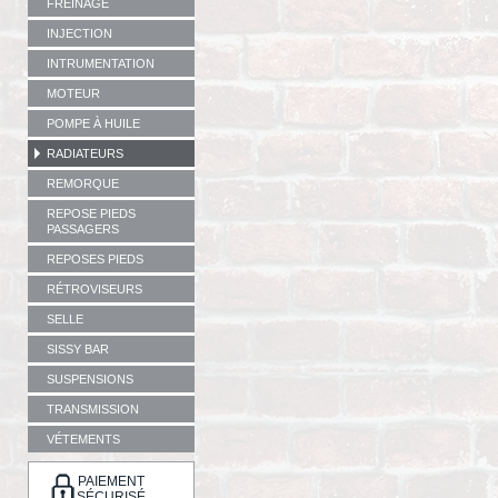
FREINAGE
INJECTION
INTRUMENTATION
MOTEUR
POMPE À HUILE
RADIATEURS
REMORQUE
REPOSE PIEDS
PASSAGERS
REPOSES PIEDS
RÉTROVISEURS
SELLE
SISSY BAR
SUSPENSIONS
TRANSMISSION
VÉTEMENTS
PAIEMENT
SÉCURISÉ