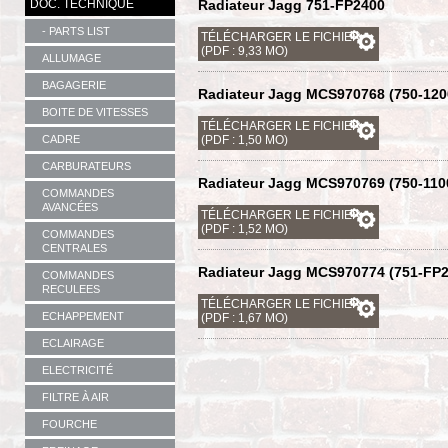
DOC. TECHNIQUE
Radiateur Jagg 751-FP2400
- PARTS LIST
TÉLÉCHARGER LE FICHIER
(PDF : 9,33 MO)
ALLUMAGE
BAGAGERIE
Radiateur Jagg MCS970768 (750-120
BOITE DE VITESSES
TÉLÉCHARGER LE FICHIER
CADRE
(PDF : 1,50 MO)
CARBURATEURS
Radiateur Jagg MCS970769 (750-110
COMMANDES
AVANCÉES
TÉLÉCHARGER LE FICHIER
(PDF : 1,52 MO)
COMMANDES
CENTRALES
Radiateur Jagg MCS970774 (751-FP2
COMMANDES
RECULEES
TÉLÉCHARGER LE FICHIER
ECHAPPEMENT
(PDF : 1,67 MO)
ECLAIRAGE
ELECTRICITÉ
FILTRE À AIR
FOURCHE