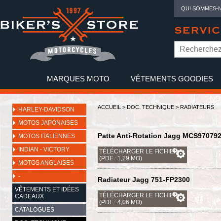
QUI SOMMES-
SERVIC
MARQUES MOTO
VÊTEMENTS GOODIES
NO
ACCUEIL
>
DOC. TECHNIQUE
>
RADIATEURS
HARLEY-DAVIDSON
MOTOS JAPONAISES
Patte Anti-Rotation Jagg MCS97079
MOTOS ITALIENNES
INDIAN - VICTORY
TÉLÉCHARGER LE FICHIER
(PDF : 1,29 MO)
MOTOS ANGLAISES
-
Radiateur Jagg 751-FP2300
VÊTEMENTS ET IDÉES
TÉLÉCHARGER LE FICHIER
CADEAUX
(PDF : 4,06 MO)
CATALOGUES