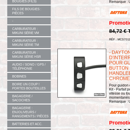
BOUGIES (FILS)
Remarque : Ut
FILS DE BOUGIES :
PIÈCES
-
Promoti
CARBURATEUR :
84,72 €
MIKUNI SÉRIE VM
RÉF : MCS701
CARBURATEUR :
MIKUNI SÉRIE TM
- DAYTO
CARBURATEUR :
MIKUNI SÉRIE HSR
D'INTER
POUR GUID
AUDIO / SONO / GPS /
BUTTON 
TÉLÉPHONIE
HANDLEB
BOBINES
CHROME 
BOIRE UN COUP !
Pour guidon 
PORTES BOUTEILLES
Kit - Parfait
vitesse ou to
BAGAGERIE /
momentanés à
SACOCHES
Remarque : Ut
BAGAGERIE :
ENJOLIVEURS /
RANGEMENTS / PIÈCES
Promoti
BATTERIES ET ACC.