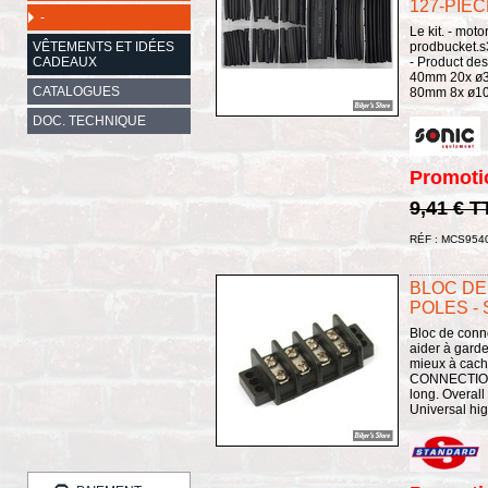
127-PIEC
-
Le kit. - mot
VÊTEMENTS ET IDÉES
prodbucket.
CADEAUX
- Product de
40mm 20x ø3
CATALOGUES
80mm 8x ø10,
DOC. TECHNIQUE
Promoti
9,41 € T
RÉF : MCS954
BLOC DE
POLES -
Bloc de conn
aider à gard
mieux à cac
CONNECTION
long. Overal
Universal high