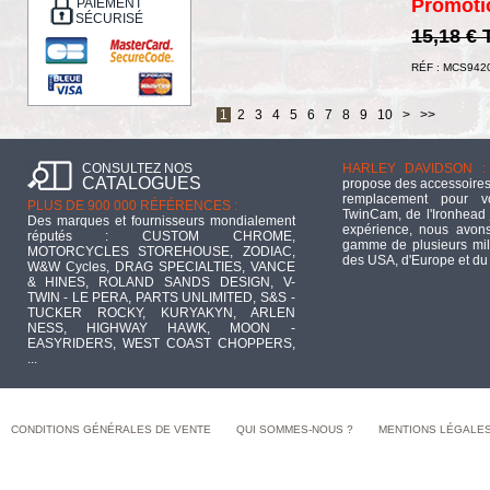
Promoti
PAIEMENT
SÉCURISÉ
15,18 €
RÉF : MCS942
1
2
3
4
5
6
7
8
9
10
>
>>
CONSULTEZ NOS
HARLEY DAVIDSON :
CATALOGUES
propose des accessoires
remplacement pour 
PLUS DE 900 000 RÉFÉRENCES :
TwinCam, de l'Ironhead 
Des marques et fournisseurs mondialement
expérience, nous avons
réputés : CUSTOM CHROME,
gamme de plusieurs mill
MOTORCYCLES STOREHOUSE, ZODIAC,
des USA, d'Europe et du
W&W Cycles, DRAG SPECIALTIES, VANCE
& HINES, ROLAND SANDS DESIGN, V-
TWIN - LE PERA, PARTS UNLIMITED, S&S -
TUCKER ROCKY, KURYAKYN, ARLEN
NESS, HIGHWAY HAWK, MOON -
EASYRIDERS, WEST COAST CHOPPERS,
...
CONDITIONS GÉNÉRALES DE VENTE
QUI SOMMES-NOUS ?
MENTIONS LÉGALE