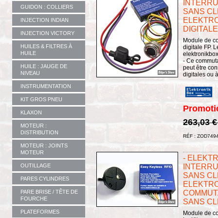
INTERRU
GUIDON : COLLIERS
SANS CL
ELEKTRO
INJECTION INDIAN
DIGITALE
INJECTION VICTORY
Module de co
HUILES & FILTRES À
digitale FP. Le
HUILE
elektronikbo
- Ce commutat
HUILE : JAUGE DE
peut être co
NIVEAU
digitales ou à
INSTRUMENTATION
KIT GROS PNEU
Promoti
KLAXON
263,03 
MOTEUR :
DISTRIBUTION
RÉF : ZOD749
MOTEUR : JOINTS
MOTEUR
- ELEKT
OUTILLAGE
INTERRU
SANS CL
PARES CYLINDRES
ELEKTRO
PARE BRISE / TÊTE DE
COMMUT
FOURCHE
SANS CL
PLATEFORMES
Module de co