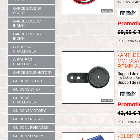
SCOUT
suffit de bran
GARDE BOUE AR
SCOUT
GARDE BOUE AV
Promoti
INDIAN
69,55 €
GARDE BOUE AR
INDIAN
RÉF : CC9249
G-BOUE AV
CHALLENGER
- ANTI 
G-BOUE AR
MOTOGAD
CHALLENGER
REMPLAC
GARDE BOUE VICTORY
Support de r
La Pièce - S
GUIDONS SCOUT
Support de r
GUIDONS CHIEF
GUIDONS
CHALLENGER
Promoti
GUIDONS VICTORY
43,42 €
GUIDON : RISERS
RÉF : CC9249
GUIDON : POIGNÉES
- ELEKT
GUIDON : LEVIERS