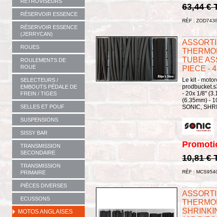
RÉTROVISEURS
63,44 €
RÉSERVOIR ESSENCE
RÉF : ZOD743
RÉSERVOIR ESSENCE
(JERRYCAN)
ASSORTI
ROUES
THERMOR
TUBE AS
ROULEMENTS DE
ROUE
PIECE - 
Le kit - moto
SELECTEURS /
prodbucket.
EMBOUTS PÉDALE DE
- 20x 1/8" (3
FREIN / TIGES
(6.35mm) - 10
SELLES ET POUF
SONIC, SHR
SUSPENSIONS
SISSY BAR
Promoti
TRANSMISSION
SECONDAIRE
10,81 €
TRANSMISSION
RÉF : MCS954
PRIMAIRE
PIÈCES DIVERSES
ASSORTI
ECUSSONS
THERMO
SHRINKI
MOTOS ANGLAISES