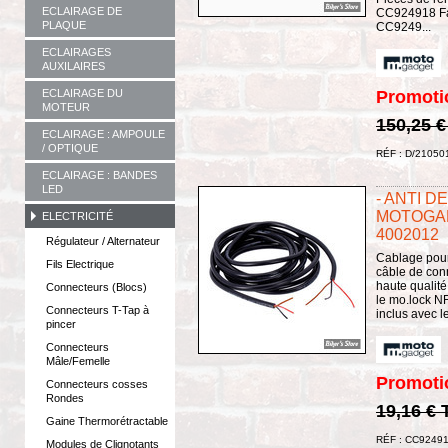
ECLAIRAGE DE
CC924918 Fa
PLAQUE
CC9249...
ECLAIRAGES
AUXILAIRES
Promoti
ECLAIRAGE DU
MOTEUR
150,25 
ECLAIRAGE : AMPOULE
/ OPTIQUE
RÉF : D/21050
ECLAIRAGE : BANDES
LED
- ANTI 
MOTOGAD
ELECTRICITÉ
4002012
Régulateur / Alternateur
Cablage pour
Fils Electrique
câble de con
haute qualité
Connecteurs (Blocs)
le mo.lock N
Connecteurs T-Tap à
inclus avec l
pincer
Connecteurs
Mâle/Femelle
Promoti
Connecteurs cosses
Rondes
19,16 €
Gaine Thermorétractable
RÉF : CC9249
Modules de Clignotants