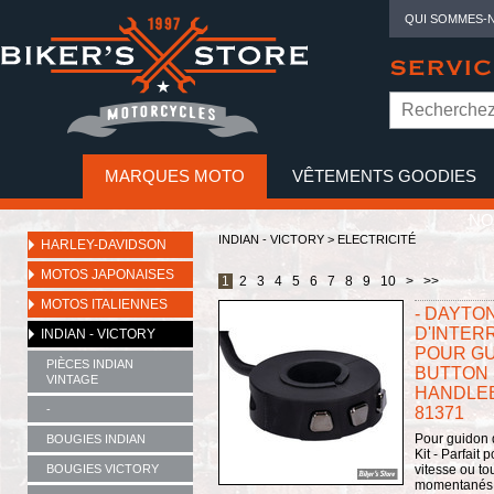
QUI SOMMES-
SERVIC
MARQUES MOTO
VÊTEMENTS GOODIES
NO
INDIAN - VICTORY
>
ELECTRICITÉ
HARLEY-DAVIDSON
MOTOS JAPONAISES
1
2
3
4
5
6
7
8
9
10
>
>>
MOTOS ITALIENNES
- DAYTO
D'INTER
INDIAN - VICTORY
POUR GUID
PIÈCES INDIAN
BUTTON 
VINTAGE
HANDLEB
-
81371
Pour guidon 
BOUGIES INDIAN
Kit - Parfait
BOUGIES VICTORY
vitesse ou to
momentanés à