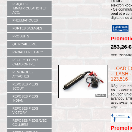
Le Kit -
PLAQUES
elektronikbo
IMMATRICULATION ET
- Ce commuta
ACC.
peut être co
digitales ou 
PNEUMATIQUES
PORTES BAGAGES
PRODUITS
Promoti
QUINCAILLERIE
253,26 
RADIATEUR ET ACC
RÉF : ZOD749
RÉFLECTEURS /
CATADIOPTRE
- LOAD 
REMORQUE /
- I.LASH 
ATTACHES
123.516
REPOSES PIEDS
Régulateur d
SCOUT
en 1 - Pour 
solution uniq
REPOSES PIEDS
avant ou arri
INDIAN
avec système
clign...
REPOSES PIEDS
VICTORY
REPOSES PIEDS AVEC
COLLIERS
Promoti