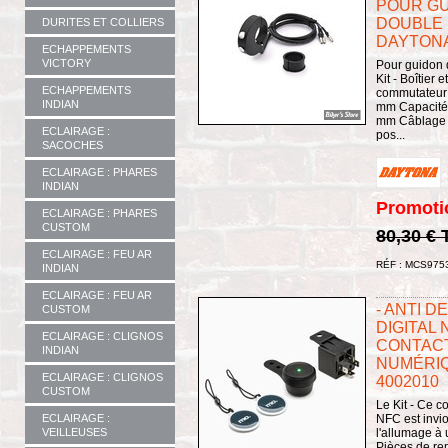
POUR GUI
DOUBLE 
DURITES ET COLLIERS
DAYTONA 
ECHAPPEMENTS
VICTORY
Pour guidon 
Kit - Boîtier
ECHAPPEMENTS
commutateur 
INDIAN
mm Capacité
mm Câblage à 
ECLAIRAGE :
pos...
SACOCHES
ECLAIRAGE : PHARES
INDIAN
Promoti
ECLAIRAGE : PHARES
CUSTOM
80,30 €
ECLAIRAGE : FEU AR
RÉF : MCS975
INDIAN
ECLAIRAGE : FEU AR
- ANTI 
CUSTOM
DIGITAL 
ECLAIRAGE : CLIGNOS
CONTAC
INDIAN
NUMÉRIQ
ECLAIRAGE : CLIGNOS
4002010
CUSTOM
Le Kit - Ce 
NFC est invio
ECLAIRAGE :
l'allumage à
VEILLEUSES
Pièces de rem