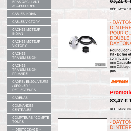
83,21 €
BRAS OSCILLANT
ACCESSOIRES
RÉF : MCS701
CABLES INDIAN
CABLES VICTORY
- DAYTO
D'INTER
CACHES MOTEUR
POUR GUI
INDIAN
DOUBLE 
CACHES MOTEUR
DAYTONA
VICTORY
Pour guidon 
CACHES
Kit - Boîtier
TRANSMISSION
commutateur 
mm Capacité
CACHES
mm Câblage à 
TRANSMISSION
pos...
PRIMAIRE
CADRE / ENJOLIVEURS
/ SPOILER /
DEFLECTEURS
Promoti
CADENAS
83,47 €
COMMANDES
RÉF : MCS975
CENTRALES
COMPTEURS / COMPTE
- DAYTO
TOURS
D'INTER
-- DESTOCKAGE --