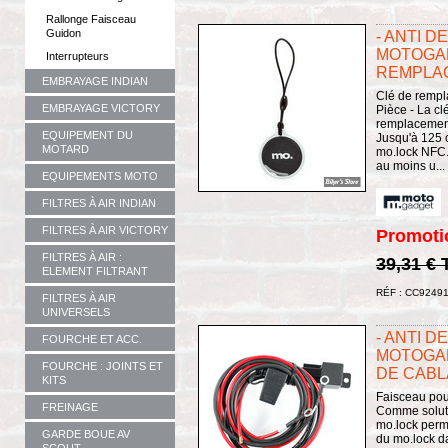
Rallonge Faisceau
Guidon
- ANTI 
MOTOGAD
Interrupteurs
REMPLAC
EMBRAYAGE INDIAN
Clé de rempl
EMBRAYAGE VICTORY
Pièce - La cl
remplacement
EQUIPEMENT DU
Jusqu'à 125 
MOTARD
mo.lock NFC.
au moins u...
EQUIPEMENTS MOTO
FILTRES À AIR INDIAN
FILTRES À AIR VICTORY
Promoti
FILTRES À AIR :
39,31 €
ELEMENT FILTRANT
RÉF : CC9249
FILTRES À AIR
UNIVERSELS
- ANTI 
FOURCHE ET ACC.
MOTOGAD
FOURCHE : JOINTS ET
DE CABLA
KITS
Faisceau pou
FREINAGE
Comme soluti
mo.lock perme
GARDE BOUE AV
du mo.lock da