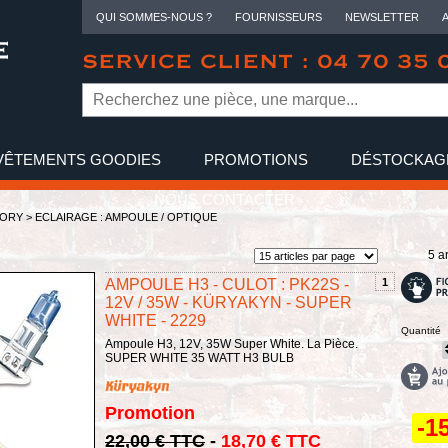
QUI SOMMES-NOUS ?
FOURNISSEURS
NEWSLETTER
SERVICE CLIENT : 04 70 35 
VÊTEMENTS GOODIES
PROMOTIONS
DÉSTOCKAG
NOUS CONTACTER
TORY
>
ECLAIRAGE : AMPOULE / OPTIQUE
5 ar
AMPOULE H3 - CULOT : PK22S -
1
12V / 35W - KÜRYAKYN - SUPER
WHITE - 2229
Quantité
Ampoule H3, 12V, 35W Super White. La Pièce.
SUPER WHITE 35 WATT H3 BULB
Promotion
-1
22,00 € TTC
-
18,70 € TTC