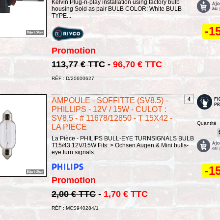
Kelvin Plug-n-play installation using factory bulb
housing Sold as pair BULB COLOR: White BULB
TYPE...
-1
Promotion
113,77 € TTC
-
96,70 € TTC
RÉF : D/20600627
AMPOULE - SOFFITTE (SV8.5) -
4
PHILLIPS - 12V / 15W - CULOT :
SV8,5 - # 11678/12850 - T 15X42 -
Quantité
LA PIECE
La Pièce - PHILIPS BULL-EYE TURNSIGNALS BULB
T15/43 12V/15W Fits: > Ochsen Augen & Mini bulls-
eye turn signals
-1
Promotion
2,00 € TTC
-
1,70 € TTC
RÉF : MCS940284/1