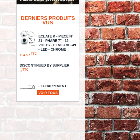
DERNIERS PRODUITS
VUS
ECLATE K - PIECE N°
21 - PHARE 7" - 12
VOLTS - OEM 67701-49
- LED - CHROME
TTC
194,57
DISCONTINUED BY SUPPLIER
TTC
0
- ECHAPPEMENT
REDTHUNDER -
VOIR TOUS
SPORTSTER 04/22 - 2
into 1 Exhaust System - RACING -
GRIS VELOUR - HD1109400III
TTC
1 412,70
- KIT VISSERIE
MOTEUR - TOURING
80/84 / FXR 82/84 -
POUR CARTERS -