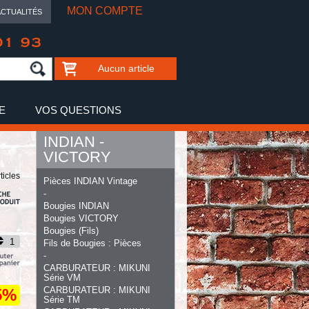
MON COMPTE
ACTUALITÉS
01 93
Aucun article
E
VOS QUESTIONS
INDIAN -
VICTORY
ticles
Pièces INDIAN Vintage
-
Bougies INDIAN
Bougies VICTORY
Bougies (Fils)
Fils de Bougies : Pièces
-
CARBURATEUR : MIKUNI
Série VM
CARBURATEUR : MIKUNI
5%
Série TM