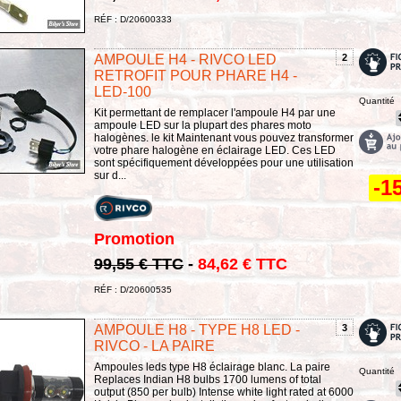
RÉF : D/20600333
AMPOULE H4 - RIVCO LED
2
RETROFIT POUR PHARE H4 -
LED-100
Quantité
Kit permettant de remplacer l'ampoule H4 par une
ampoule LED sur la plupart des phares moto
halogènes. le kit Maintenant vous pouvez transformer
votre phare halogène en éclairage LED. Ces LED
sont spécifiquement développées pour une utilisation
sur d...
-1
Promotion
99,55 € TTC
-
84,62 € TTC
RÉF : D/20600535
AMPOULE H8 - TYPE H8 LED -
3
RIVCO - LA PAIRE
Ampoules leds type H8 éclairage blanc. La paire
Quantité
Replaces Indian H8 bulbs 1700 lumens of total
output (850 per bulb) Intense white light rated at 6000