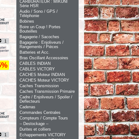
CARBURATEUR : MIKUNI
Série HSR
Audio / Sono / GPS /
Téléphonie
Bobines
Boire un Coup ! Portes
Bouteilles
Bagagerie / Sacoches
Bagagerie : Enjoliveurs /
Rangements / Pièces
Batteries et Acc.
Bras Oscillant Accessoires
5%
CABLES INDIAN
CABLES VICTORY
CACHES Moteur INDIAN
CACHES Moteur VICTORY
Caches Transmission
Caches Transmission Primaire
Cadre / Enjoliveurs / Spoiler /
Deflecteurs
Cadenas
Commandes Centrales
Compteurs / Compte Tours
-- Destockage --
Durites et colliers
Echappements VICTORY