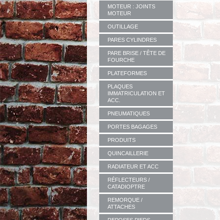
MOTEUR : JOINTS
MOTEUR
OUTILLAGE
PARES CYLINDRES
PARE BRISE / TÊTE DE
FOURCHE
PLATEFORMES
PLAQUES
IMMATRICULATION ET
ACC.
PNEUMATIQUES
PORTES BAGAGES
PRODUITS
QUINCAILLERIE
RADIATEUR ET ACC
RÉFLECTEURS /
CATADIOPTRE
REMORQUE /
ATTACHES