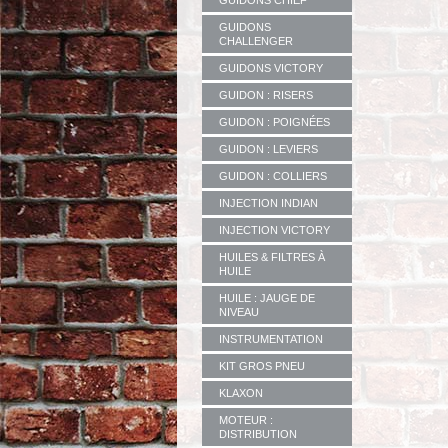
GUIDONS CHIEF
GUIDONS
CHALLENGER
GUIDONS VICTORY
GUIDON : RISERS
GUIDON : POIGNÉES
GUIDON : LEVIERS
GUIDON : COLLIERS
INJECTION INDIAN
INJECTION VICTORY
HUILES & FILTRES À
HUILE
HUILE : JAUGE DE
NIVEAU
INSTRUMENTATION
KIT GROS PNEU
KLAXON
MOTEUR :
DISTRIBUTION