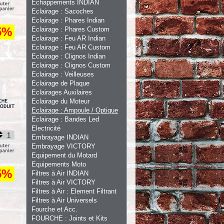
Echappements INDIAN
Eclairage : Sacoches
Eclairage : Phares Indian
5%
Eclairage : Phares Custom
Eclairage : Feu AR Indian
Eclairage : Feu AR Custom
Eclairage : Clignos Indian
Eclairage : Clignos Custom
Eclairage : Veilleuses
Eclairage de Plaque
Eclairages Auxilaires
Eclairage du Moteur
Eclairage : Ampoule / Optique
Eclairage : Bandes Led
Electricité
Embrayage INDIAN
Embrayage VICTORY
Equipement du Motard
Equipements Moto
5%
Filtres à Air INDIAN
Filtres à Air VICTORY
Filtres à Air : Element Filtrant
Filtres à Air Universels
Fourche et Acc.
FOURCHE : Joints et Kits