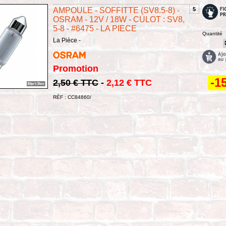
AMPOULE - SOFFITTE (SV8.5-8) -
5
OSRAM - 12V / 18W - CULOT : SV8,
5-8 - #6475 - LA PIECE
Quantité
La Pièce -
Promotion
-1
2,50 € TTC
-
2,12 € TTC
RÉF : CC84860/