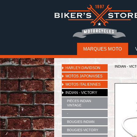
MARQUES MOTO
INDIAN - VIC
HARLEY-DAVIDSON
MOTOS JAPONAISES
MOTOS ITALIENNES
INDIAN - VICTORY
PIÈCES INDIAN
VINTAGE
-
BOUGIES INDIAN
BOUGIES VICTORY