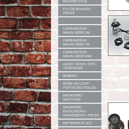
BOUGIES (FILS)
FILS DE BOUGIES :
PIÈCES
-
CARBURATEUR :
MIKUNI SÉRIE VM
CARBURATEUR :
MIKUNI SÉRIE TM
CARBURATEUR :
MIKUNI SÉRIE HSR
AUDIO / SONO / GPS /
TÉLÉPHONIE
BOBINES
BOIRE UN COUP !
PORTES BOUTEILLES
BAGAGERIE /
SACOCHES
BAGAGERIE :
ENJOLIVEURS /
RANGEMENTS / PIÈCES
BATTERIES ET ACC.