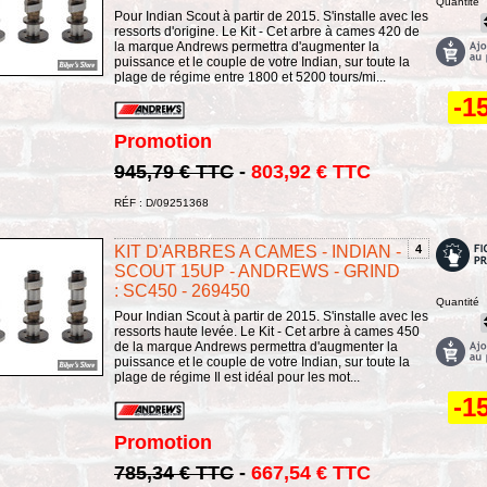
Quantité
Pour Indian Scout à partir de 2015. S'installe avec les
ressorts d'origine. Le Kit - Cet arbre à cames 420 de
la marque Andrews permettra d'augmenter la
puissance et le couple de votre Indian, sur toute la
plage de régime entre 1800 et 5200 tours/mi...
-1
Promotion
945,79 € TTC
-
803,92 € TTC
RÉF : D/09251368
KIT D'ARBRES A CAMES - INDIAN -
4
SCOUT 15UP - ANDREWS - GRIND
: SC450 - 269450
Quantité
Pour Indian Scout à partir de 2015. S'installe avec les
ressorts haute levée. Le Kit - Cet arbre à cames 450
de la marque Andrews permettra d'augmenter la
puissance et le couple de votre Indian, sur toute la
plage de régime Il est idéal pour les mot...
-1
Promotion
785,34 € TTC
-
667,54 € TTC