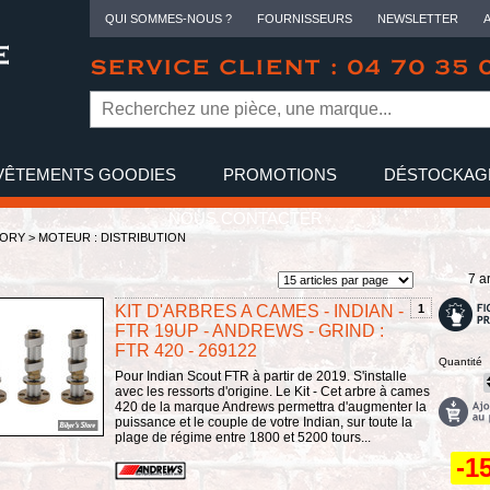
QUI SOMMES-NOUS ?
FOURNISSEURS
NEWSLETTER
SERVICE CLIENT : 04 70 35 
VÊTEMENTS GOODIES
PROMOTIONS
DÉSTOCKAG
NOUS CONTACTER
TORY
>
MOTEUR : DISTRIBUTION
7 ar
KIT D'ARBRES A CAMES - INDIAN -
1
FTR 19UP - ANDREWS - GRIND :
FTR 420 - 269122
Quantité
Pour Indian Scout FTR à partir de 2019. S'installe
avec les ressorts d'origine. Le Kit - Cet arbre à cames
420 de la marque Andrews permettra d'augmenter la
puissance et le couple de votre Indian, sur toute la
plage de régime entre 1800 et 5200 tours...
-1