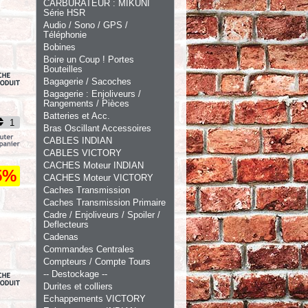
CARBURATEUR : MIKUNI
Série HSR
Audio / Sono / GPS /
Téléphonie
Bobines
Boire un Coup ! Portes
Bouteilles
Bagagerie / Sacoches
Bagagerie : Enjoliveurs /
Rangements / Pièces
Batteries et Acc.
Bras Oscillant Accessoires
CABLES INDIAN
CABLES VICTORY
CACHES Moteur INDIAN
5%
CACHES Moteur VICTORY
Caches Transmission
Caches Transmission Primaire
Cadre / Enjoliveurs / Spoiler /
Deflecteurs
Cadenas
Commandes Centrales
Compteurs / Compte Tours
-- Destockage --
Durites et colliers
Echappements VICTORY