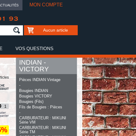
MON COMPTE
ACTUALITÉS
01 93
Aucun article
E
VOS QUESTIONS
INDIAN -
VICTORY
ticles
Pièces INDIAN Vintage
-
Bougies INDIAN
Bougies VICTORY
Bougies (Fils)
Fils de Bougies : Pièces
-
CARBURATEUR : MIKUNI
Série VM
CARBURATEUR : MIKUNI
5%
Série TM