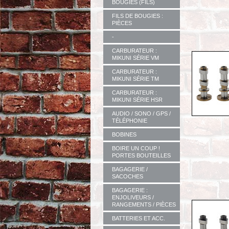
BOUGIES (FILS)
FILS DE BOUGIES :
PIÈCES
-
CARBURATEUR :
MIKUNI SÉRIE VM
CARBURATEUR :
MIKUNI SÉRIE TM
CARBURATEUR :
MIKUNI SÉRIE HSR
AUDIO / SONO / GPS /
TÉLÉPHONIE
BOBINES
BOIRE UN COUP !
PORTES BOUTEILLES
BAGAGERIE /
SACOCHES
BAGAGERIE :
ENJOLIVEURS /
RANGEMENTS / PIÈCES
BATTERIES ET ACC.