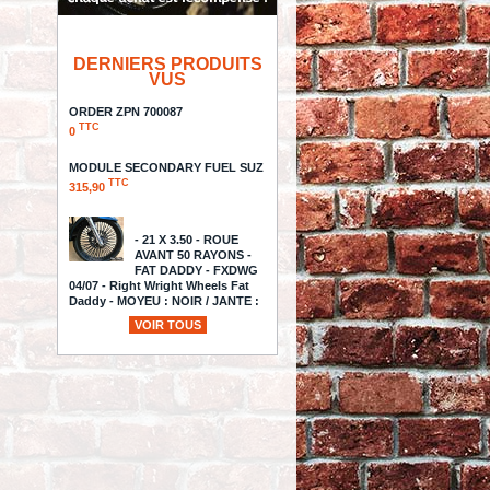
DERNIERS PRODUITS
VUS
ORDER ZPN 700087
TTC
0
MODULE SECONDARY FUEL SUZ
TTC
315,90
- 21 X 3.50 - ROUE
AVANT 50 RAYONS -
FAT DADDY - FXDWG
04/07 - Right Wright Wheels Fat
Daddy - MOYEU : NOIR / JANTE :
NOIR / RAYONS : NOIR
VOIR TOUS
TTC
1 661,02
GUIDON WILD 1 -
CHUBBY REAPER /
BAGGER - TOURING
BATWING 96UP - HAUTEUR : 12" -
FINITION : CHROME
TTC
591,97