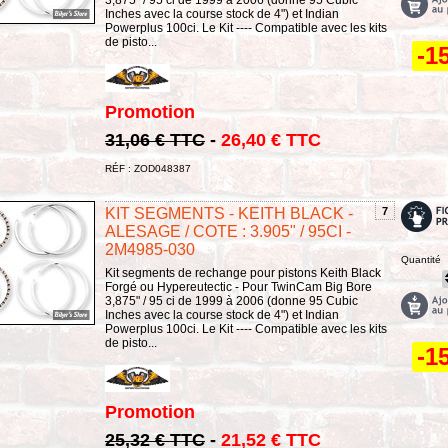
3,875" / 95 ci de 1999 à 2006 (donne 95 Cubic
Inches avec la course stock de 4") et Indian
Powerplus 100ci. Le Kit ---- Compatible avec les kits
de pisto...
-1
Promotion
31,06 € TTC
-
26,40 € TTC
RÉF : ZOD048387
KIT SEGMENTS - KEITH BLACK -
7
ALESAGE / COTE : 3.905" / 95CI -
2M4985-030
Quantité
Kit segments de rechange pour pistons Keith Black
Forgé ou Hypereutectic - Pour TwinCam Big Bore
3,875" / 95 ci de 1999 à 2006 (donne 95 Cubic
Inches avec la course stock de 4") et Indian
Powerplus 100ci. Le Kit ---- Compatible avec les kits
de pisto...
-1
Promotion
25,32 € TTC
-
21,52 € TTC