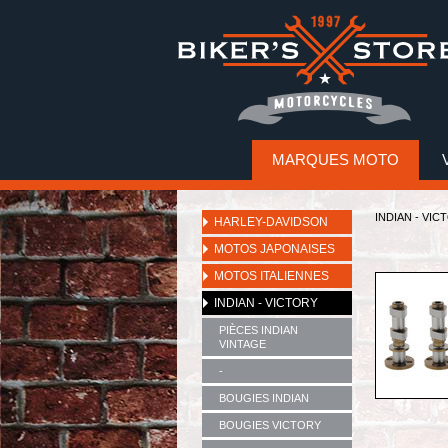
MARQUES MOTO
INDIAN - VIC
HARLEY-DAVIDSON
MOTOS JAPONAISES
MOTOS ITALIENNES
INDIAN - VICTORY
PIÈCES INDIAN
VINTAGE
-
BOUGIES INDIAN
BOUGIES VICTORY