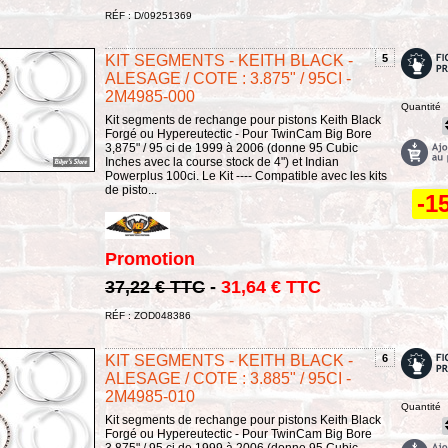
RÉF : D/09251369
KIT SEGMENTS - KEITH BLACK -
5
ALESAGE / COTE : 3.875" / 95CI -
2M4985-000
Quantité
Kit segments de rechange pour pistons Keith Black
Forgé ou Hypereutectic - Pour TwinCam Big Bore
3,875" / 95 ci de 1999 à 2006 (donne 95 Cubic
Inches avec la course stock de 4") et Indian
Powerplus 100ci. Le Kit ---- Compatible avec les kits
de pisto...
-1
Promotion
37,22 € TTC
-
31,64 € TTC
RÉF : ZOD048386
KIT SEGMENTS - KEITH BLACK -
6
ALESAGE / COTE : 3.885" / 95CI -
2M4985-010
Quantité
Kit segments de rechange pour pistons Keith Black
Forgé ou Hypereutectic - Pour TwinCam Big Bore