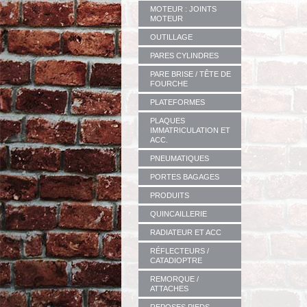
MOTEUR : JOINTS
MOTEUR
OUTILLAGE
PARES CYLINDRES
PARE BRISE / TÊTE DE
FOURCHE
PLATEFORMES
PLAQUES
IMMATRICULATION ET
ACC.
PNEUMATIQUES
PORTES BAGAGES
PRODUITS
QUINCAILLERIE
RADIATEUR ET ACC
RÉFLECTEURS /
CATADIOPTRE
REMORQUE /
ATTACHES