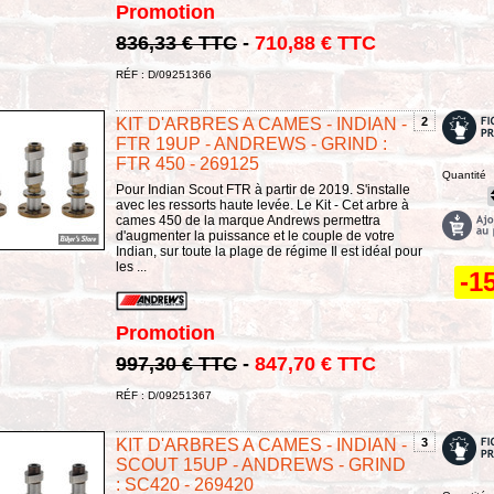
Promotion
836,33 € TTC
-
710,88 € TTC
RÉF : D/09251366
KIT D'ARBRES A CAMES - INDIAN -
2
FTR 19UP - ANDREWS - GRIND :
FTR 450 - 269125
Quantité
Pour Indian Scout FTR à partir de 2019. S'installe
avec les ressorts haute levée. Le Kit - Cet arbre à
cames 450 de la marque Andrews permettra
d'augmenter la puissance et le couple de votre
Indian, sur toute la plage de régime Il est idéal pour
les ...
-1
Promotion
997,30 € TTC
-
847,70 € TTC
RÉF : D/09251367
KIT D'ARBRES A CAMES - INDIAN -
3
SCOUT 15UP - ANDREWS - GRIND
: SC420 - 269420