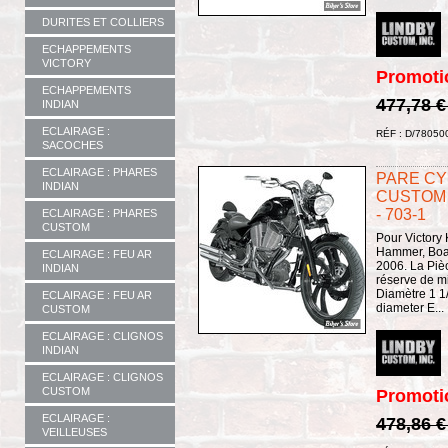
DURITES ET COLLIERS
ECHAPPEMENTS
VICTORY
Promoti
ECHAPPEMENTS
477,78 
INDIAN
ECLAIRAGE :
RÉF : D/78050
SACOCHES
ECLAIRAGE : PHARES
PARE CY
INDIAN
CUSTOM 
- 703-1
ECLAIRAGE : PHARES
CUSTOM
Pour Victory 
Hammer, Boar
ECLAIRAGE : FEU AR
2006. La Piè
INDIAN
réserve de mi
Diamètre 1 1/
ECLAIRAGE : FEU AR
diameter E...
CUSTOM
ECLAIRAGE : CLIGNOS
INDIAN
ECLAIRAGE : CLIGNOS
CUSTOM
Promoti
ECLAIRAGE :
478,86 
VEILLEUSES