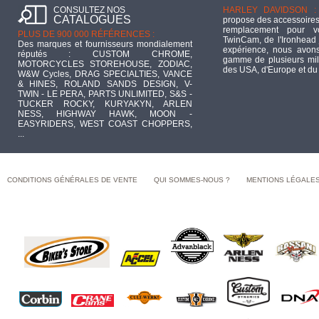
CONSULTEZ NOS
HARLEY DAVIDSON :
CATALOGUES
propose des accessoires
remplacement pour 
PLUS DE 900 000 RÉFÉRENCES :
TwinCam, de l'Ironhead 
Des marques et fournisseurs mondialement
expérience, nous avons
réputés : CUSTOM CHROME,
gamme de plusieurs mill
MOTORCYCLES STOREHOUSE, ZODIAC,
des USA, d'Europe et du
W&W Cycles, DRAG SPECIALTIES, VANCE
& HINES, ROLAND SANDS DESIGN, V-
TWIN - LE PERA, PARTS UNLIMITED, S&S -
TUCKER ROCKY, KURYAKYN, ARLEN
NESS, HIGHWAY HAWK, MOON -
EASYRIDERS, WEST COAST CHOPPERS,
...
CONDITIONS GÉNÉRALES DE VENTE
QUI SOMMES-NOUS ?
MENTIONS LÉGALE