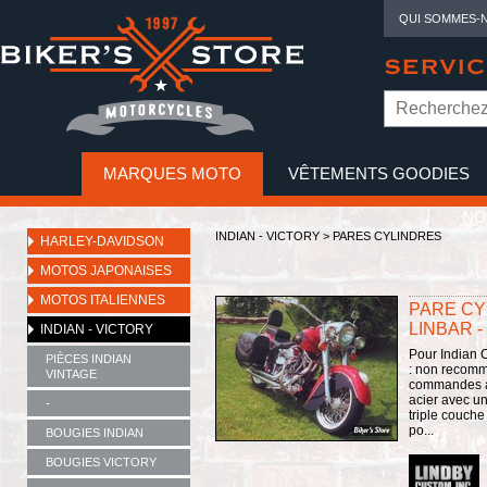
QUI SOMMES-
SERVIC
MARQUES MOTO
VÊTEMENTS GOODIES
NO
INDIAN - VICTORY
>
PARES CYLINDRES
HARLEY-DAVIDSON
MOTOS JAPONAISES
MOTOS ITALIENNES
PARE CYL
LINBAR -
INDIAN - VICTORY
Pour Indian C
PIÈCES INDIAN
: non recom
VINTAGE
commandes a
acier avec un
-
triple couche
po...
BOUGIES INDIAN
BOUGIES VICTORY