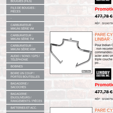
BOUGIES (FILS)
FILS DE BOUGIES :
Promoti
PIÈCES
477,78 
-
RÉF : D/19075
CARBURATEUR :
MIKUNI SÉRIE VM
PARE CYL
CARBURATEUR :
LINBAR -
MIKUNI SÉRIE TM
Pour Indian C
CARBURATEUR :
: non recom
MIKUNI SÉRIE HSR
commandes a
acier avec un
AUDIO / SONO / GPS /
triple couche
TÉLÉPHONIE
po...
BOBINES
BOIRE UN COUP !
PORTES BOUTEILLES
BAGAGERIE /
Promoti
SACOCHES
477,78 
BAGAGERIE :
ENJOLIVEURS /
RÉF : D/19075
RANGEMENTS / PIÈCES
BATTERIES ET ACC.
PARE CYL