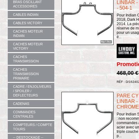
LINBAR -
BRAS OSCILLANT
ACCESSOIRES
- 504-1
CABLES INDIAN
Pour Indian 
2018, Dark Ho
CABLES VICTORY
2014. La piè
réserve de m
CACHES MOTEUR
pour un usa
INDIAN
é...
CACHES MOTEUR
VICTORY
CACHES
TRANSMISSION
Promoti
CACHES
468,00 
TRANSMISSION
PRIMAIRE
RÉF : D/16240
CADRE / ENJOLIVEURS
/ SPOILER /
PARE CYL
DEFLECTEURS
LINBAR - 
CADENAS
CHROME
COMMANDES
Pour Indian S
CENTRALES
: non recom
commandes a
COMPTEURS / COMPTE
acier avec un
TOURS
triple couche
p...
-- DESTOCKAGE --