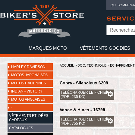
QUI SOMMES-
SERVIC
MARQUES MOTO
VÊTEMENTS GOODIES
NO
ACCUEIL
>
DOC. TECHNIQUE
>
ECHAPPEMENT
HARLEY-DAVIDSON
MOTOS JAPONAISES
Cobra - Silencieux 6209
MOTOS ITALIENNES
INDIAN - VICTORY
TÉLÉCHARGER LE FICHIER
(PDF : 235 KO)
MOTOS ANGLAISES
-
Vance & Hines - 16799
VÊTEMENTS ET IDÉES
TÉLÉCHARGER LE FICHIER
CADEAUX
(PDF : 755 KO)
CATALOGUES