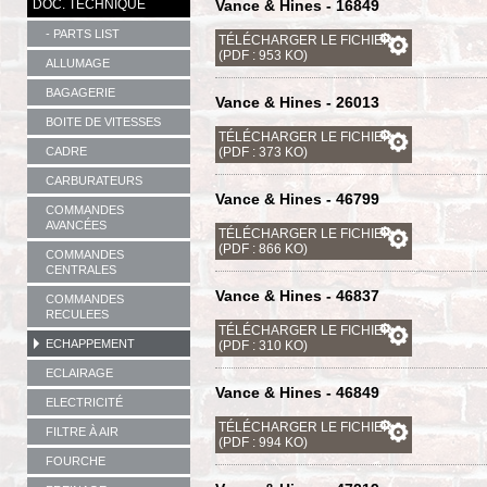
DOC. TECHNIQUE
Vance & Hines - 16849
- PARTS LIST
TÉLÉCHARGER LE FICHIER
(PDF : 953 KO)
ALLUMAGE
BAGAGERIE
Vance & Hines - 26013
BOITE DE VITESSES
TÉLÉCHARGER LE FICHIER
CADRE
(PDF : 373 KO)
CARBURATEURS
Vance & Hines - 46799
COMMANDES
AVANCÉES
TÉLÉCHARGER LE FICHIER
(PDF : 866 KO)
COMMANDES
CENTRALES
Vance & Hines - 46837
COMMANDES
RECULEES
TÉLÉCHARGER LE FICHIER
ECHAPPEMENT
(PDF : 310 KO)
ECLAIRAGE
Vance & Hines - 46849
ELECTRICITÉ
TÉLÉCHARGER LE FICHIER
FILTRE À AIR
(PDF : 994 KO)
FOURCHE