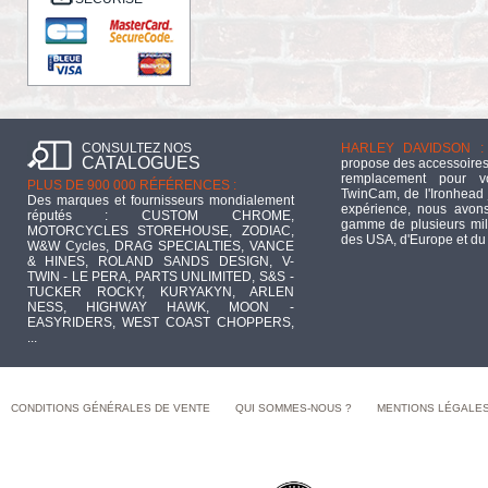
CONSULTEZ NOS
HARLEY DAVIDSON :
CATALOGUES
propose des accessoires
remplacement pour 
PLUS DE 900 000 RÉFÉRENCES :
TwinCam, de l'Ironhead 
Des marques et fournisseurs mondialement
expérience, nous avons
réputés : CUSTOM CHROME,
gamme de plusieurs mill
MOTORCYCLES STOREHOUSE, ZODIAC,
des USA, d'Europe et du
W&W Cycles, DRAG SPECIALTIES, VANCE
& HINES, ROLAND SANDS DESIGN, V-
TWIN - LE PERA, PARTS UNLIMITED, S&S -
TUCKER ROCKY, KURYAKYN, ARLEN
NESS, HIGHWAY HAWK, MOON -
EASYRIDERS, WEST COAST CHOPPERS,
...
CONDITIONS GÉNÉRALES DE VENTE
QUI SOMMES-NOUS ?
MENTIONS LÉGALE