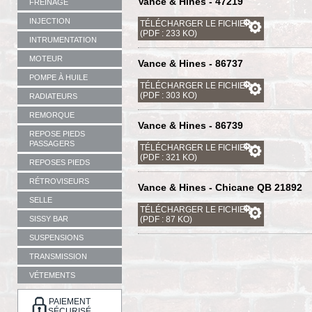
Vance & Hines - 47219
FREINAGE
INJECTION
TÉLÉCHARGER LE FICHIER
(PDF : 233 KO)
INTRUMENTATION
MOTEUR
Vance & Hines - 86737
POMPE À HUILE
TÉLÉCHARGER LE FICHIER
(PDF : 303 KO)
RADIATEURS
REMORQUE
Vance & Hines - 86739
REPOSE PIEDS
PASSAGERS
TÉLÉCHARGER LE FICHIER
(PDF : 321 KO)
REPOSES PIEDS
RÉTROVISEURS
Vance & Hines - Chicane QB 21892
SELLE
TÉLÉCHARGER LE FICHIER
SISSY BAR
(PDF : 87 KO)
SUSPENSIONS
TRANSMISSION
VÉTEMENTS
PAIEMENT
SÉCURISÉ