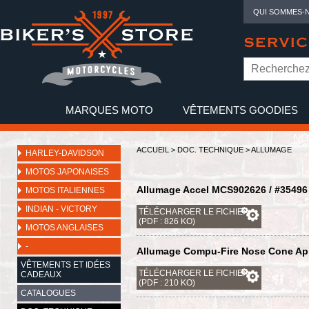
QUI SOMMES-
SERVIC
MARQUES MOTO
VÊTEMENTS GOODIES
NO
ACCUEIL
>
DOC. TECHNIQUE
>
ALLUMAGE
HARLEY-DAVIDSON
MOTOS JAPONAISES
Allumage Accel MCS902626 / #35496
MOTOS ITALIENNES
INDIAN - VICTORY
TÉLÉCHARGER LE FICHIER
(PDF : 826 KO)
MOTOS ANGLAISES
-
Allumage Compu-Fire Nose Cone App
VÊTEMENTS ET IDÉES
TÉLÉCHARGER LE FICHIER
CADEAUX
(PDF : 210 KO)
CATALOGUES