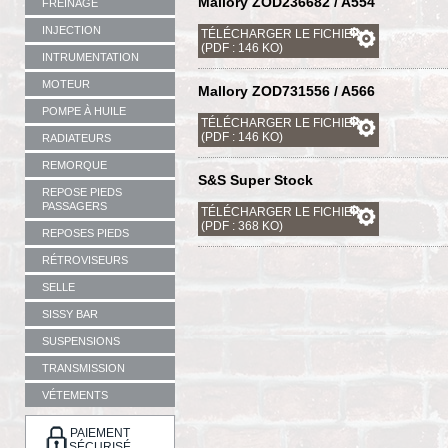
Mallory ZOD236682 / A554
FREINAGE
INJECTION
TÉLÉCHARGER LE FICHIER
(PDF : 146 KO)
INTRUMENTATION
MOTEUR
Mallory ZOD731556 / A566
POMPE À HUILE
TÉLÉCHARGER LE FICHIER
(PDF : 146 KO)
RADIATEURS
REMORQUE
S&S Super Stock
REPOSE PIEDS
PASSAGERS
TÉLÉCHARGER LE FICHIER
(PDF : 368 KO)
REPOSES PIEDS
RÉTROVISEURS
SELLE
SISSY BAR
SUSPENSIONS
TRANSMISSION
VÉTEMENTS
PAIEMENT
SÉCURISÉ