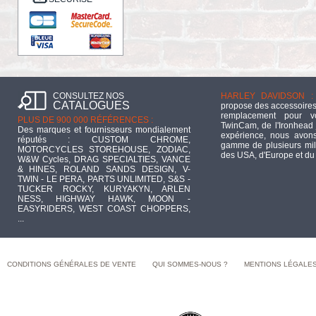
CONSULTEZ NOS
HARLEY DAVIDSON :
CATALOGUES
propose des accessoires
remplacement pour 
PLUS DE 900 000 RÉFÉRENCES :
TwinCam, de l'Ironhead 
Des marques et fournisseurs mondialement
expérience, nous avons
réputés : CUSTOM CHROME,
gamme de plusieurs mill
MOTORCYCLES STOREHOUSE, ZODIAC,
des USA, d'Europe et du
W&W Cycles, DRAG SPECIALTIES, VANCE
& HINES, ROLAND SANDS DESIGN, V-
TWIN - LE PERA, PARTS UNLIMITED, S&S -
TUCKER ROCKY, KURYAKYN, ARLEN
NESS, HIGHWAY HAWK, MOON -
EASYRIDERS, WEST COAST CHOPPERS,
...
CONDITIONS GÉNÉRALES DE VENTE
QUI SOMMES-NOUS ?
MENTIONS LÉGALE