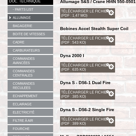
DOC. TECHNIQUE
Allumage S&S / Crane HI4N 550-0501
- PARTS LIST
TÉLÉCHARGER LE FICHIER
(PDF : 1,47 MO)
ALLUMAGE
BAGAGERIE
Bobines Accel Stealth Super Coil
BOITE DE VITESSES
TÉLÉCHARGER LE FICHIER
CADRE
(PDF : 543 KO)
CARBURATEURS
Dyna 2000 I
COMMANDES
AVANCÉES
TÉLÉCHARGER LE FICHIER
(PDF : 635 KO)
COMMANDES
CENTRALES
Dyna S - DS6-1 Dual Fire
COMMANDES
RECULEES
TÉLÉCHARGER LE FICHIER
ECHAPPEMENT
(PDF : 385 KO)
ECLAIRAGE
Dyna S - DS6-2 Single Fire
ELECTRICITÉ
TÉLÉCHARGER LE FICHIER
FILTRE À AIR
(PDF : 389 KO)
FOURCHE