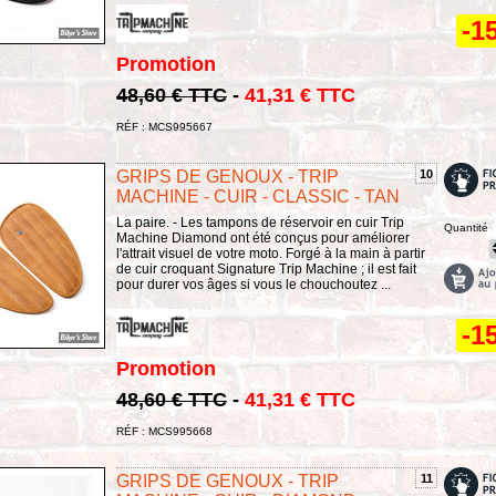
-1
Promotion
48,60 € TTC
-
41,31 € TTC
RÉF : MCS995667
GRIPS DE GENOUX - TRIP
10
MACHINE - CUIR - CLASSIC - TAN
La paire. - Les tampons de réservoir en cuir Trip
Quantité
Machine Diamond ont été conçus pour améliorer
l'attrait visuel de votre moto. Forgé à la main à partir
de cuir croquant Signature Trip Machine ; il est fait
pour durer vos âges si vous le chouchoutez ...
-1
Promotion
48,60 € TTC
-
41,31 € TTC
RÉF : MCS995668
GRIPS DE GENOUX - TRIP
11