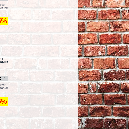
21UP - CULT WERK -
NRS STYLE - PHARE LED - A
PEINDRE - HD-SPS015
TTC
454,56
5%
SELLE DUO - INDIAN
SCOUT 2025UP -
SADDLEMEN - Step
Up Seat - NOIR - TR - I25-33-171
TTC
510
PLAQUETTES -
TRIUMPH - OEM
T2021221 - EBC 2 - HH
- FRITTE - FA491HH
TTC
29,50
SELLE DUO - INDIAN
SCOUT 2025UP -
5%
SADDLEMEN - Step
Up Seat - NOIR - FULL LS - I25-33-
175
TTC
510
PLAQUETTES -