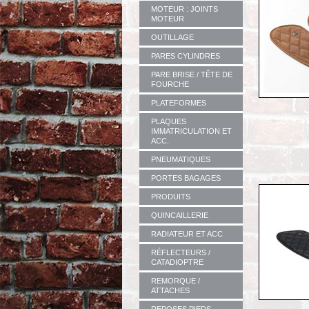
MOTEUR : JOINTS
MOTEUR
OUTILLAGE
PARES CYLINDRES
PARE BRISE / TÊTE DE
FOURCHE
PLATEFORMES
PLAQUES
IMMATRICULATION ET
ACC.
PNEUMATIQUES
PORTES BAGAGES
PRODUITS
QUINCAILLERIE
RADIATEUR ET ACC
RÉFLECTEURS /
CATADIOPTRE
REMORQUE /
ATTACHES