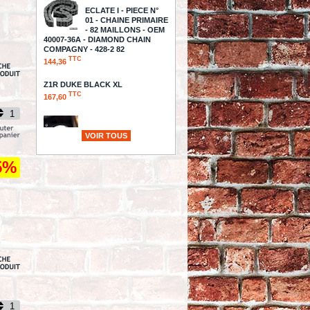
ECLATE I - PIECE N°
01 - CHAINE PRIMAIRE
- 82 MAILLONS - OEM
40007-36A - DIAMOND CHAIN
COMPAGNY - 428-2 82
TTC
144,36
Z1R DUKE BLACK XL
TTC
167,60
Cache allumage - BIG
VOIR TOUS
TWIN 70/99 -
Mooneyes -
ME/MP300HDS
5%
TTC
105,95
GUIDON Z-BAR
STYLE - GUIDON
FEHLING - Z-BAR
HOLLISTER 30MM - CHROME -
AVEC EMPREINTES ET 3
PERCAGES
TTC
435,75
TETE DE FOURCHE -
SPORTSTER RH1250 S