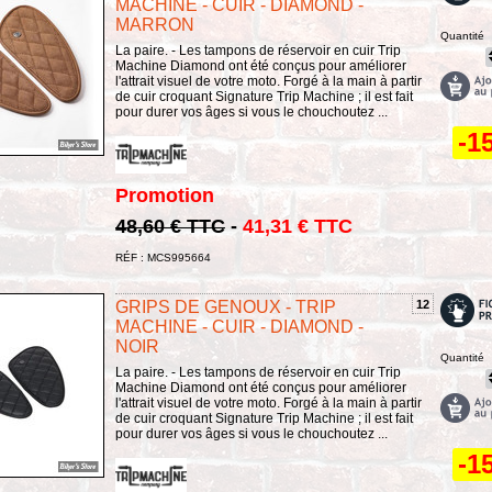
MACHINE - CUIR - DIAMOND -
MARRON
Quantité
La paire. - Les tampons de réservoir en cuir Trip
Machine Diamond ont été conçus pour améliorer
l'attrait visuel de votre moto. Forgé à la main à partir
de cuir croquant Signature Trip Machine ; il est fait
pour durer vos âges si vous le chouchoutez ...
-1
Promotion
48,60 € TTC
-
41,31 € TTC
RÉF : MCS995664
GRIPS DE GENOUX - TRIP
12
MACHINE - CUIR - DIAMOND -
NOIR
Quantité
La paire. - Les tampons de réservoir en cuir Trip
Machine Diamond ont été conçus pour améliorer
l'attrait visuel de votre moto. Forgé à la main à partir
de cuir croquant Signature Trip Machine ; il est fait
pour durer vos âges si vous le chouchoutez ...
-1