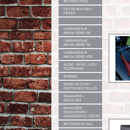
BOUGIES (FILS)
FILS DE BOUGIES :
PIÈCES
-
CARBURATEUR :
MIKUNI SÉRIE VM
CARBURATEUR :
MIKUNI SÉRIE TM
CARBURATEUR :
MIKUNI SÉRIE HSR
AUDIO / SONO / GPS /
TÉLÉPHONIE
BOBINES
BOIRE UN COUP !
PORTES BOUTEILLES
BAGAGERIE /
SACOCHES
BAGAGERIE :
ENJOLIVEURS /
RANGEMENTS / PIÈCES
BATTERIES ET ACC.