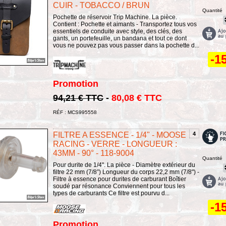
CUIR - TOBACCO / BRUN
Quantité
Pochette de réservoir Trip Machine. La pièce.
Contient : Pochette et aimants - Transportez tous vos
essentiels de conduite avec style, des clés, des
gants, un portefeuille, un bandana et tout ce dont
vous ne pouvez pas vous passer dans la pochette d...
-1
Promotion
94,21 € TTC
-
80,08 € TTC
RÉF : MCS995558
FILTRE A ESSENCE - 1/4" - MOOSE
4
RACING - VERRE - LONGUEUR :
43MM - 90° - 118-9004
Quantité
Pour durite de 1/4". La pièce - Diamètre extérieur du
filtre 22 mm (7/8”) Longueur du corps 22,2 mm (7/8") -
Filtre à essence pour durites de carburant Boîtier
soudé par résonance Conviennent pour tous les
types de carburants Ce filtre est pourvu d...
-1
Promotion