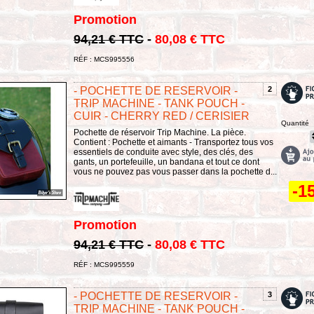
Promotion
94,21 € TTC
-
80,08 € TTC
RÉF : MCS995556
- POCHETTE DE RESERVOIR -
2
TRIP MACHINE - TANK POUCH -
CUIR - CHERRY RED / CERISIER
Quantité
Pochette de réservoir Trip Machine. La pièce.
Contient : Pochette et aimants - Transportez tous vos
essentiels de conduite avec style, des clés, des
gants, un portefeuille, un bandana et tout ce dont
vous ne pouvez pas vous passer dans la pochette d...
-1
Promotion
94,21 € TTC
-
80,08 € TTC
RÉF : MCS995559
- POCHETTE DE RESERVOIR -
3
TRIP MACHINE - TANK POUCH -