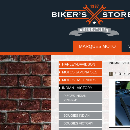
MARQUES MOTO
INDIAN - VIC
HARLEY-DAVIDSON
MOTOS JAPONAISES
1
2
3
>
MOTOS ITALIENNES
INDIAN - VICTORY
PIÈCES INDIAN
VINTAGE
-
BOUGIES INDIAN
BOUGIES VICTORY