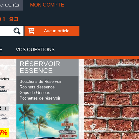
MON COMPTE
ACTUALITÉS
01 93
Aucun article
E
VOS QUESTIONS
RÉSERVOIR
ESSENCE
ticles
Bouchons de Réservoir
Robinets d'essence
Grips de Genoux
Pochettes de réservoir
5%