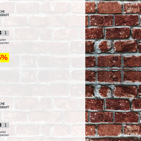
TRIUMPH - OEM
T2020555 - EBC 2 - HH
- FRITTE - FA214/2HH
TTC
29,50
PLAQUETTES -
TRIUMPH - OEM
T2020560 - EBC 2 - HH
- FRITTE - FA215/2HH
TTC
29,50
5%
PIKE 1937 ROAMER SHIRT M
BRWNF
TTC
109,92
WNDSCRN-MERC CBR1000RR 04-
05
TTC
51,34