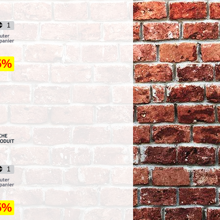
5%
5%