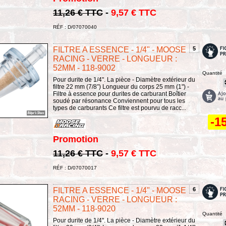
11,26 € TTC
-
9,57 € TTC
RÉF : D/07070040
FILTRE A ESSENCE - 1/4" - MOOSE
5
RACING - VERRE - LONGUEUR :
52MM - 118-9002
Quantité
Pour durite de 1/4". La pièce - Diamètre extérieur du
filtre 22 mm (7/8”) Longueur du corps 25 mm (1") -
Filtre à essence pour durites de carburant Boîtier
soudé par résonance Conviennent pour tous les
types de carburants Ce filtre est pourvu de racc...
-1
Promotion
11,26 € TTC
-
9,57 € TTC
RÉF : D/07070017
FILTRE A ESSENCE - 1/4" - MOOSE
6
RACING - VERRE - LONGUEUR :
52MM - 118-9020
Quantité
Pour durite de 1/4". La pièce - Diamètre extérieur du