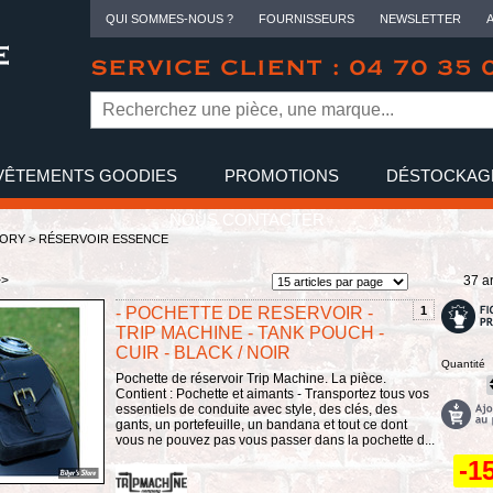
QUI SOMMES-NOUS ?
FOURNISSEURS
NEWSLETTER
SERVICE CLIENT : 04 70 35 
VÊTEMENTS GOODIES
PROMOTIONS
DÉSTOCKAG
NOUS CONTACTER
TORY
>
RÉSERVOIR ESSENCE
>>
37 ar
- POCHETTE DE RESERVOIR -
1
TRIP MACHINE - TANK POUCH -
CUIR - BLACK / NOIR
Quantité
Pochette de réservoir Trip Machine. La pièce.
Contient : Pochette et aimants - Transportez tous vos
essentiels de conduite avec style, des clés, des
gants, un portefeuille, un bandana et tout ce dont
vous ne pouvez pas vous passer dans la pochette d...
-1