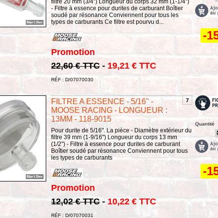
filtre 20 mm (3/4") Longueur du corps 32 mm (1-1/4")
- Filtre à essence pour durites de carburant Boîtier
soudé par résonance Conviennent pour tous les
types de carburants Ce filtre est pourvu d...
-1
Promotion
22,60 € TTC
-
19,21 € TTC
RÉF : D/07070030
FILTRE A ESSENCE - 5/16" -
7
MOOSE RACING - LONGUEUR :
13MM - 118-9015
Quantité
Pour durite de 5/16". La pièce - Diamètre extérieur du
filtre 39 mm (1-9/16") Longueur du corps 13 mm
(1/2") - Filtre à essence pour durites de carburant
Boîtier soudé par résonance Conviennent pour tous
les types de carburants
-1
Promotion
12,02 € TTC
-
10,22 € TTC
RÉF : D/07070031