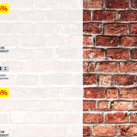
5%
5%