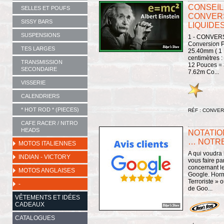
CONSEIL
SELLES ET POUFS
CONVER
SISSY BARS
LIQUIDES 
SUSPENSIONS
1 - CONVERS
Conversion Po
TES LARGES
25.40mm ( 1 
centimètres :
TRANSMISSION
12 Pouces = 
SECONDAIRE
7.62m Co...
VISSERIE
CALENDRIERS
* HOT ROD * (PIECES)
RÉF : CONVE
CAFE RACER / NITRO
HEADS
NOTATIO
… NOTRE
MOTOS ITALIENNES
A qui voudra
INDIAN - VICTORY
vous faire pa
concernant le
MOTOS ANGLAISES
Google. Horm
Terroriste » 
-
de Goo...
VÊTEMENTS ET IDÉES
CADEAUX
CATALOGUES