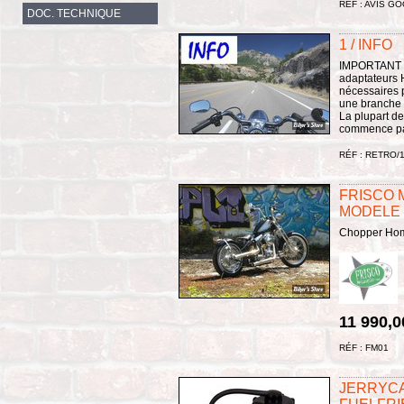
RÉF : AVIS G
DOC. TECHNIQUE
1 / INFO
IMPORTANT :
adaptateurs
nécessaires 
une branche c
La plupart de
commence par
RÉF : RETRO/
FRISCO 
MODELE
Chopper Ho
11 990,0
RÉF : FM01
JERRYC