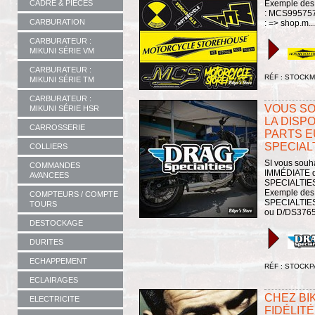
Exemple des r
CADRE & PIÈCES
: MCS995757 
CARBURATION
: => shop.m...
CARBURATEUR :
MIKUNI SÉRIE VM
CARBURATEUR :
RÉF : STOCK
MIKUNI SÉRIE TM
CARBURATEUR :
VOUS SO
MIKUNI SÉRIE HSR
LA DISPO
CARROSSERIE
PARTS E
SPECIALT
COLLIERS
SI vous souh
COMMANDES
IMMÉDIATE 
AVANCEES
SPECIALTIES, 
Exemple des
COMPTEURS / COMPTE
SPECIALTIES 
TOURS
ou D/DS376556
DESTOCKAGE
DURITES
ECHAPPEMENT
RÉF : STOCK
ECLAIRAGES
CHEZ BI
ELECTRICITE
FIDÉLIT