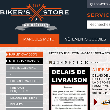
QUI SOMMES-
SERVIC
MARQUES MOTO
VÊTEMENTS GOODIES
NO
PIÈCES POUR CUSTOM >
MOTOS JAPONAISES
HARLEY-DAVIDSON
MOTOS JAPONAISES
1
2
3
4
5
6
7
8
9
10
>
>>
PIÈCES GOLDWING
A LIRE A
-
DELAIS DE 
DISPOSITIO
FREINAGE MACHOIRE
LA DISPONIB
PASSIEZ VO
FREINAGE
livraison, au
PLAQUETTES
ordinaire (*),
DISQUES DE FREINS
BOUGIES