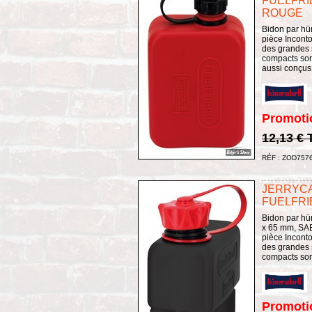
FUELFRIE
ROUGE
Bidon par hün
pièce Incont
des grandes s
compacts sont
aussi conçus 
Promoti
12,13 €
RÉF : ZOD757
JERRYC
FUELFRIE
Bidon par hün
x 65 mm, SAE
pièce Incont
des grandes s
compacts sont
Promoti