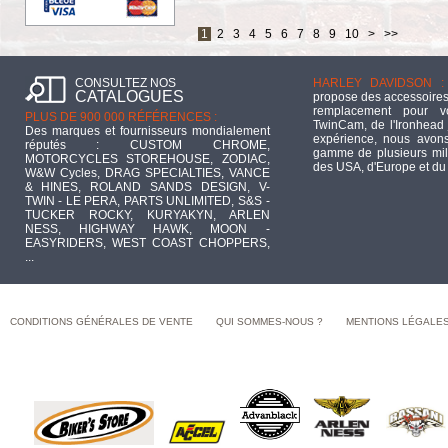
1
2
3
4
5
6
7
8
9
10
>
>>
CONSULTEZ NOS
HARLEY DAVIDSON :
CATALOGUES
propose des accessoires
remplacement pour 
PLUS DE 900 000 RÉFÉRENCES :
TwinCam, de l'Ironhead 
Des marques et fournisseurs mondialement
expérience, nous avons
réputés : CUSTOM CHROME,
gamme de plusieurs mill
MOTORCYCLES STOREHOUSE, ZODIAC,
des USA, d'Europe et du
W&W Cycles, DRAG SPECIALTIES, VANCE
& HINES, ROLAND SANDS DESIGN, V-
TWIN - LE PERA, PARTS UNLIMITED, S&S -
TUCKER ROCKY, KURYAKYN, ARLEN
NESS, HIGHWAY HAWK, MOON -
EASYRIDERS, WEST COAST CHOPPERS,
...
CONDITIONS GÉNÉRALES DE VENTE
QUI SOMMES-NOUS ?
MENTIONS LÉGALE