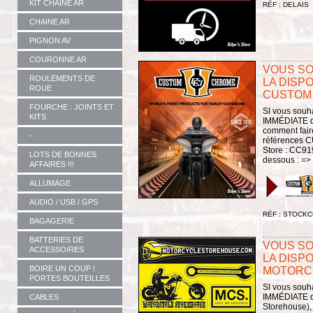
KIT CHAINE AR
RÉF : DELAIS
CHAINE AR
PIGNON AV
COURONNE AR
VOUS SO
ROULEMENTS DE
LA DISPO
ROUE
CUSTOM
FOURCHE : JOINTS ET
SI vous souh
KITS
IMMÉDIATE d
comment faire
-
références C
Store : CC919
LOTS DE BONNES
dessous : =>
AFFAIRES !!!
ALLUMAGE
AUDIO / USB / GPS
RÉF : STOCKC
BAGAGERIE
BATTERIES DE
VOUS SO
ACCESSOIRES
LA DISPO
BOIRE UN COUP !
MOTORC
PORTES BOUTEILLES
SI vous souh
IMMÉDIATE d
CABLES
Storehouse), 