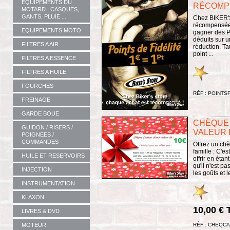
EQUIPEMENTS DU
RÉCOMP
MOTARD : CASQUES,
GANTS, PLUIE ...
Chez BIKER'S
récompensée 
EQUIPEMENTS MOTO
gagner des Po
déduits sur 
FILTRES A AIR
réduction. Ta
point ...
FILTRES A ESSENCE
FILTRES A HUILE
FOURCHES
RÉF : POINTS
FREINAGE
GARDE BOUE
CHÈQUE
GUIDON / RISERS /
VALEUR 
POIGNEES /
COMMANDES
Offrez un ch
famille : C'es
HUILE ET RESERVOIRS
offrir en éta
qu'il n'est pa
INJECTION
les goûts et l
INSTRUMENTATION
KLAXON
10,00 €
LIVRES & DVD
RÉF : CHEQC
MOTEUR