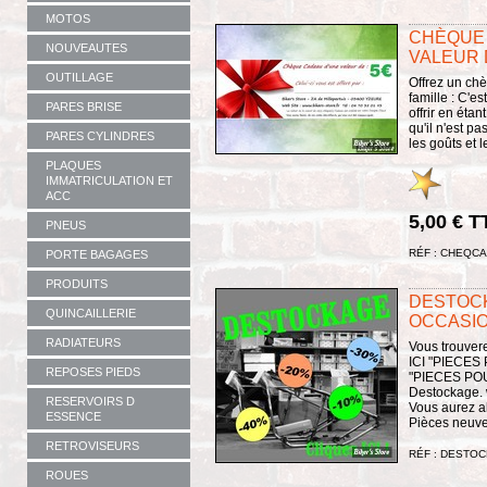
MOTOS
CHÈQUE
NOUVEAUTES
VALEUR 
OUTILLAGE
Offrez un ch
famille : C'es
PARES BRISE
offrir en éta
qu'il n'est pa
PARES CYLINDRES
les goûts et l
PLAQUES
IMMATRICULATION ET
ACC
5,00 € T
PNEUS
RÉF : CHEQC
PORTE BAGAGES
PRODUITS
DESTOCK
QUINCAILLERIE
OCCASIO
RADIATEURS
Vous trouvere
ICI "PIECE
REPOSES PIEDS
"PIECES PO
Destockage. 
RESERVOIRS D
Vous aurez a
ESSENCE
Pièces neuve
RETROVISEURS
RÉF : DESTOC
ROUES