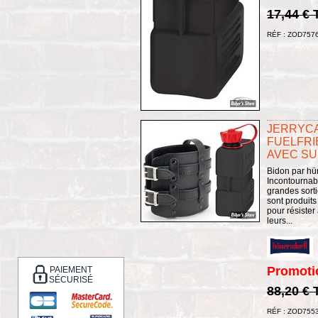
17,44 €
RÉF : ZOD757
JERRYC
FUELFRIE
AVEC SU
Bidon par hün
Incontournab
grandes sort
sont produits
pour résister
leurs...
Promoti
PAIEMENT
SÉCURISÉ
88,20 €
RÉF : ZOD755