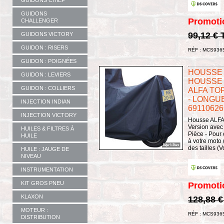
GUIDONS CHIEF
GUIDONS
Promoti
CHALLENGER
99,12 €
GUIDONS VICTORY
GUIDON : RISERS
RÉF : MCS936
GUIDON : POIGNÉES
HOUSSE 
GUIDON : LEVIERS
HOUSSE 
GUIDON : COLLIERS
ALFA TO
- LONGUEU
INJECTION INDIAN
69110626
INJECTION VICTORY
Housse ALFA 
Version avec 
HUILES & FILTRES À
Pièce - Pour 
HUILE
à votre moto 
des tailles (Vo
HUILE : JAUGE DE
NIVEAU
INSTRUMENTATION
KIT GROS PNEU
Promoti
KLAXON
128,88 
MOTEUR :
RÉF : MCS936
DISTRIBUTION