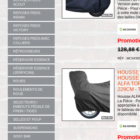
REPOSES PIEDS
Version avec 
SCOUT
Pièce - Pour 
à votre moto 
REPOSES PIEDS
des tailles (Vo
INDIAN
REPOSES PIEDS
VICTORY
REPOSES PIEDS AVEC
Promoti
COLLIERS
128,88 
RÉTROVISEURS
RÉF : MCS936
RÉSERVOIR ESSENCE
RÉSERVOIR ESSENCE
HOUSSE 
(JERRYCAN)
HOUSSE 
ROUES
ALFA TO
229CM - T
ROULEMENTS DE
ROUE
Housse ALFA 
La Pièce - Po
SELECTEURS /
appropriée à 
EMBOUTS PÉDALE DE
le tableau des
FREIN / TIGES
disponiblité 
SELLES ET POUF
SUSPENSIONS
Promoti
SISSY BAR