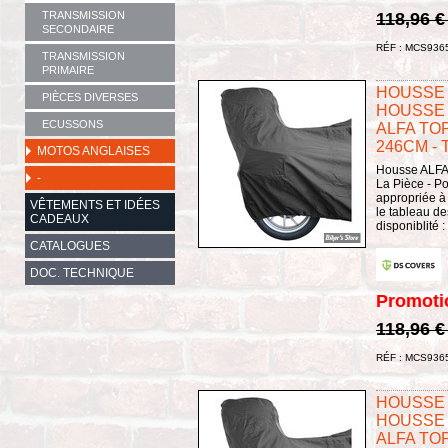
TRANSMISSION
118,96 
SECONDAIRE
RÉF : MCS936
TRANSMISSION
PRIMAIRE
HOUSSE 
PIÈCES DIVERSES
HOUSSE 
ECUSSONS
ALFA TO
246CM - T
MOTOS ANGLAISES
Housse ALFA 
-
La Pièce - Po
appropriée à 
VÊTEMENTS ET IDÉES
le tableau des
CADEAUX
disponiblité 
CATALOGUES
DOC. TECHNIQUE
Promoti
118,96 
RÉF : MCS936
HOUSSE 
HOUSSE 
ALFA TO