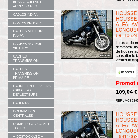
BRAS OSCILLANT
ACCESSOIRES
HOUSSE 
CABLES INDIAN
HOUSSE 
CABLES VICTORY
ALFA - A
LONGUEUR
CACHES MOTEUR
69110624
INDIAN
Housse de mo
CACHES MOTEUR
d'immatricula
VICTORY
de housse app
consulter le 
CACHES
vérifier la di
TRANSMISSION
CACHES
TRANSMISSION
PRIMAIRE
Promoti
CADRE / ENJOLIVEURS
/ SPOILER /
109,04 
DEFLECTEURS
RÉF : MCS936
CADENAS
COMMANDES
HOUSSE 
CENTRALES
HOUSSE 
COMPTEURS / COMPTE
ALFA - A
TOURS
LONGUEUR
- 6911062
-- DESTOCKAGE --