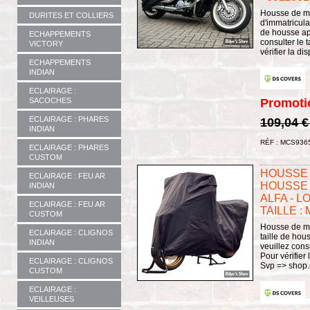
Housse de mo
DURITES ET COLLIERS
d'immatricula
de housse app
ECHAPPEMENTS
consulter le 
VICTORY
vérifier la di
ECHAPPEMENTS
INDIAN
ECLAIRAGE :
SACOCHES
Promoti
ECLAIRAGE : PHARES
109,04 
INDIAN
RÉF : MCS936
ECLAIRAGE : PHARES
CUSTOM
HOUSSE 
ECLAIRAGE : FEU AR
HOUSSE 
INDIAN
ALFA - L
ECLAIRAGE : FEU AR
TAILLE : 
CUSTOM
Housse de mo
ECLAIRAGE : CLIGNOS
taille de hou
INDIAN
veuillez consu
Pour vérifier 
ECLAIRAGE : CLIGNOS
Svp => shop.
CUSTOM
ECLAIRAGE :
VEILLEUSES