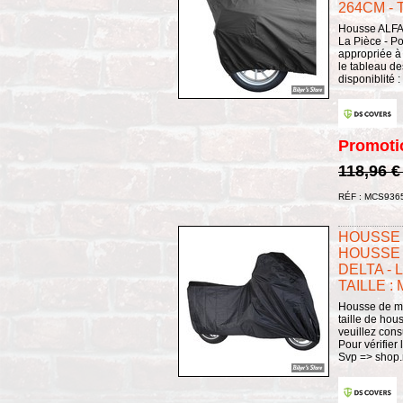
264CM - T
Housse ALFA 
La Pièce - Po
appropriée à 
le tableau des
disponiblité 
Promoti
118,96 
RÉF : MCS936
HOUSSE 
HOUSSE 
DELTA - 
TAILLE : 
Housse de mo
taille de hou
veuillez consu
Pour vérifier 
Svp => shop.