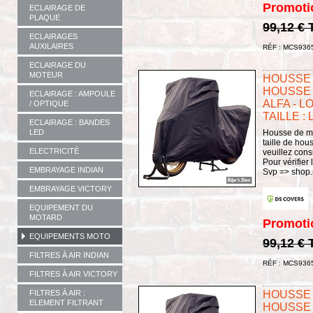
Promoti
ECLAIRAGE DE
PLAQUE
99,12 €
ECLAIRAGES
AUXILAIRES
RÉF : MCS936
ECLAIRAGE DU
MOTEUR
HOUSSE 
HOUSSE 
ECLAIRAGE : AMPOULE
ALFA - L
/ OPTIQUE
TAILLE : 
ECLAIRAGE : BANDES
Housse de mo
LED
taille de hou
ELECTRICITÉ
veuillez consu
Pour vérifier 
EMBRAYAGE INDIAN
Svp => shop.
EMBRAYAGE VICTORY
EQUIPEMENT DU
MOTARD
Promoti
EQUIPEMENTS MOTO
99,12 €
FILTRES À AIR INDIAN
RÉF : MCS936
FILTRES À AIR VICTORY
FILTRES À AIR :
HOUSSE 
ELEMENT FILTRANT
HOUSSE 