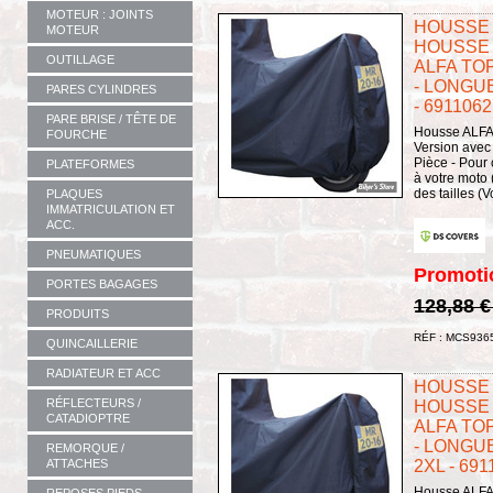
MOTEUR : JOINTS
HOUSSE 
MOTEUR
HOUSSE 
OUTILLAGE
ALFA TO
- LONGUE
PARES CYLINDRES
- 6911062
PARE BRISE / TÊTE DE
Housse ALFA 
FOURCHE
Version avec 
Pièce - Pour 
PLATEFORMES
à votre moto 
des tailles (Vo
PLAQUES
IMMATRICULATION ET
ACC.
PNEUMATIQUES
Promoti
PORTES BAGAGES
128,88 
PRODUITS
RÉF : MCS936
QUINCAILLERIE
RADIATEUR ET ACC
HOUSSE 
RÉFLECTEURS /
HOUSSE 
CATADIOPTRE
ALFA TO
- LONGUE
REMORQUE /
ATTACHES
2XL - 691
Housse ALFA 