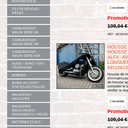
BOUGIES (FILS)
FILS DE BOUGIES :
PIÈCES
Promoti
-
109,04 
CARBURATEUR :
MIKUNI SÉRIE VM
RÉF : MCS936
CARBURATEUR :
MIKUNI SÉRIE TM
HOUSSE 
HOUSSE 
CARBURATEUR :
MIKUNI SÉRIE HSR
ALFA - A
LONGUEUR
AUDIO / SONO / GPS /
69110623
TÉLÉPHONIE
Housse de mo
BOBINES
d'immatricula
de housse app
BOIRE UN COUP !
consulter le 
PORTES BOUTEILLES
vérifier la di
BAGAGERIE /
SACOCHES
BAGAGERIE :
ENJOLIVEURS /
Promoti
RANGEMENTS / PIÈCES
109,04 
BATTERIES ET ACC.
RÉF : MCS936