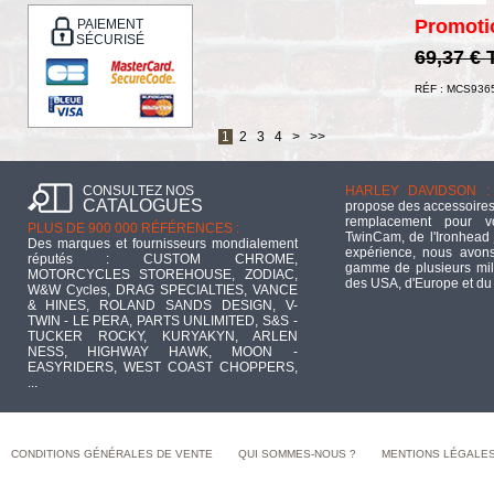
Promoti
PAIEMENT
SÉCURISÉ
69,37 €
RÉF : MCS936
1
2
3
4
>
>>
CONSULTEZ NOS
HARLEY DAVIDSON :
CATALOGUES
propose des accessoires
remplacement pour 
PLUS DE 900 000 RÉFÉRENCES :
TwinCam, de l'Ironhead 
Des marques et fournisseurs mondialement
expérience, nous avons
réputés : CUSTOM CHROME,
gamme de plusieurs mill
MOTORCYCLES STOREHOUSE, ZODIAC,
des USA, d'Europe et du
W&W Cycles, DRAG SPECIALTIES, VANCE
& HINES, ROLAND SANDS DESIGN, V-
TWIN - LE PERA, PARTS UNLIMITED, S&S -
TUCKER ROCKY, KURYAKYN, ARLEN
NESS, HIGHWAY HAWK, MOON -
EASYRIDERS, WEST COAST CHOPPERS,
...
CONDITIONS GÉNÉRALES DE VENTE
QUI SOMMES-NOUS ?
MENTIONS LÉGALE