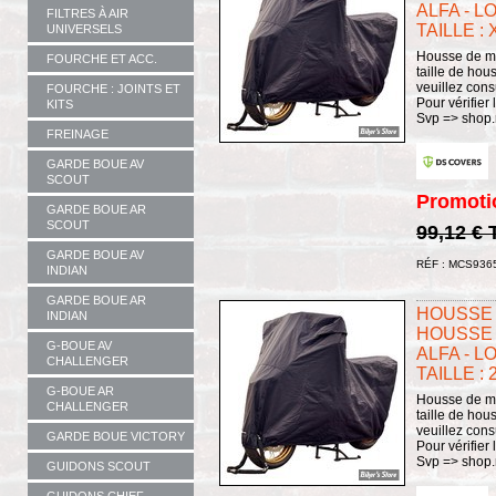
ALFA - L
FILTRES À AIR
TAILLE : 
UNIVERSELS
Housse de mo
FOURCHE ET ACC.
taille de hou
veuillez consu
FOURCHE : JOINTS ET
Pour vérifier 
KITS
Svp => shop.
FREINAGE
GARDE BOUE AV
SCOUT
Promoti
GARDE BOUE AR
SCOUT
99,12 €
GARDE BOUE AV
RÉF : MCS936
INDIAN
GARDE BOUE AR
HOUSSE 
INDIAN
HOUSSE 
G-BOUE AV
ALFA - L
CHALLENGER
TAILLE : 
G-BOUE AR
Housse de mo
CHALLENGER
taille de hou
veuillez consu
GARDE BOUE VICTORY
Pour vérifier 
Svp => shop.
GUIDONS SCOUT