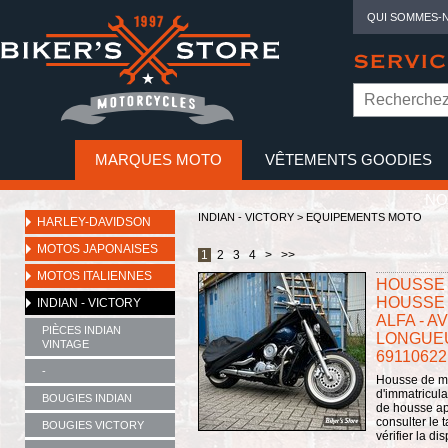
QUI SOMMES-
SERVIC
MARQUES MOTO
VÊTEMENTS GOODIES
NO
INDIAN - VICTORY
>
EQUIPEMENTS MOTO
HARLEY-DAVIDSON
MOTOS JAPONAISES
1
2
3
4
>
>>
MOTOS ITALIENNES
HOUSSE 
HOUSSE 
INDIAN - VICTORY
ALFA - A
PIÈCES INDIAN
LONGUEUR
VINTAGE
69110622
-
Housse de mo
d'immatricula
BOUGIES INDIAN
de housse app
consulter le 
BOUGIES VICTORY
vérifier la di