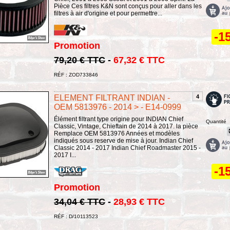
Pièce Ces filtres K&N sont conçus pour aller dans les
filtres à air d'origine et pour permettre...
-1
Promotion
79,20 € TTC
-
67,32 € TTC
RÉF : ZOD733846
ELEMENT FILTRANT INDIAN -
4
OEM 5813976 - 2014 > - E14-0999
Élément filtrant type origine pour INDIAN Chief
Quantité
Classic, Vintage, Chieftain de 2014 à 2017. la pièce
Remplace OEM 5813976 Années et modèles
indiqués sous reserve de mise à jour. Indian Chief
Classic 2014 - 2017 Indian Chief Roadmaster 2015 -
2017 I...
-1
Promotion
34,04 € TTC
-
28,93 € TTC
RÉF : D/10113523