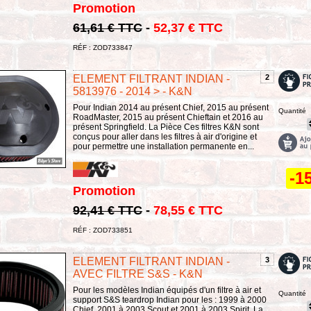
Promotion
61,61 € TTC
-
52,37 € TTC
RÉF : ZOD733847
ELEMENT FILTRANT INDIAN -
2
5813976 - 2014 > - K&N
Pour Indian 2014 au présent Chief, 2015 au présent
Quantité
RoadMaster, 2015 au présent Chieftain et 2016 au
présent Springfield. La Pièce Ces filtres K&N sont
conçus pour aller dans les filtres à air d'origine et
pour permettre une installation permanente en...
-1
Promotion
92,41 € TTC
-
78,55 € TTC
RÉF : ZOD733851
ELEMENT FILTRANT INDIAN -
3
AVEC FILTRE S&S - K&N
Pour les modèles Indian équipés d'un filtre à air et
Quantité
support S&S teardrop Indian pour les : 1999 à 2000
Chief, 2001 à 2003 Scout et 2001 à 2003 Spirit. La