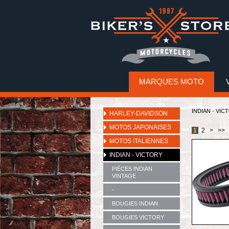
MARQUES MOTO
INDIAN - VIC
HARLEY-DAVIDSON
MOTOS JAPONAISES
1
2
>
>>
MOTOS ITALIENNES
INDIAN - VICTORY
PIÈCES INDIAN
VINTAGE
-
BOUGIES INDIAN
BOUGIES VICTORY