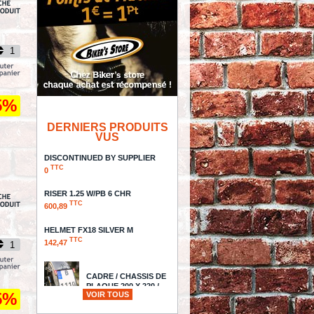
5%
DERNIERS PRODUITS
VUS
DISCONTINUED BY SUPPLIER
TTC
0
RISER 1.25 W/PB 6 CHR
TTC
600,89
HELMET FX18 SILVER M
TTC
142,47
CADRE / CHASSIS DE
PLAQUE 200 X 220 /
5%
VOIR TOUS
ALLEMAGNE - HEINZ
BIKE - SLIP-INN À LED 3