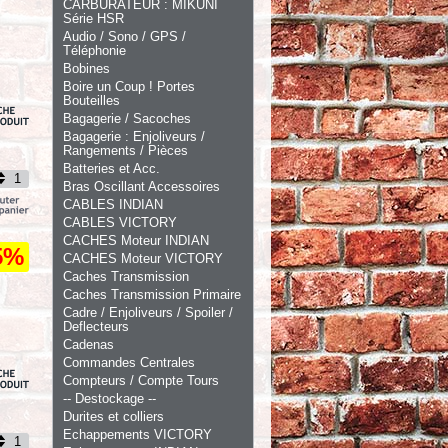
CARBURATEUR : MIKUNI
Série HSR
Audio / Sono / GPS /
Téléphonie
Bobines
Boire un Coup ! Portes
Bouteilles
Bagagerie / Sacoches
Bagagerie : Enjoliveurs /
Rangements / Pièces
Batteries et Acc.
Bras Oscillant Accessoires
CABLES INDIAN
CABLES VICTORY
CACHES Moteur INDIAN
5%
CACHES Moteur VICTORY
Caches Transmission
Caches Transmission Primaire
Cadre / Enjoliveurs / Spoiler /
Deflecteurs
Cadenas
Commandes Centrales
Compteurs / Compte Tours
-- Destockage --
Durites et colliers
Echappements VICTORY