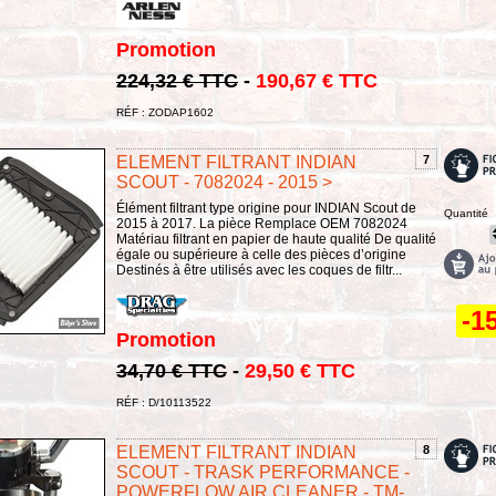
Promotion
224,32 € TTC
-
190,67 € TTC
RÉF : ZODAP1602
ELEMENT FILTRANT INDIAN
7
SCOUT - 7082024 - 2015 >
Élément filtrant type origine pour INDIAN Scout de
Quantité
2015 à 2017. La pièce Remplace OEM 7082024
Matériau filtrant en papier de haute qualité De qualité
égale ou supérieure à celle des pièces d’origine
Destinés à être utilisés avec les coques de filtr...
-1
Promotion
34,70 € TTC
-
29,50 € TTC
RÉF : D/10113522
ELEMENT FILTRANT INDIAN
8
SCOUT - TRASK PERFORMANCE -
POWERFLOW AIR CLEANER - TM-