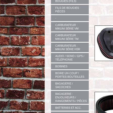
BOUGIES (FILS)
FILS DE BOUGIES :
PIÈCES
-
CARBURATEUR :
MIKUNI SÉRIE VM
CARBURATEUR :
MIKUNI SÉRIE TM
CARBURATEUR :
MIKUNI SÉRIE HSR
AUDIO / SONO / GPS /
TÉLÉPHONIE
BOBINES
BOIRE UN COUP !
PORTES BOUTEILLES
BAGAGERIE /
SACOCHES
BAGAGERIE :
ENJOLIVEURS /
RANGEMENTS / PIÈCES
BATTERIES ET ACC.