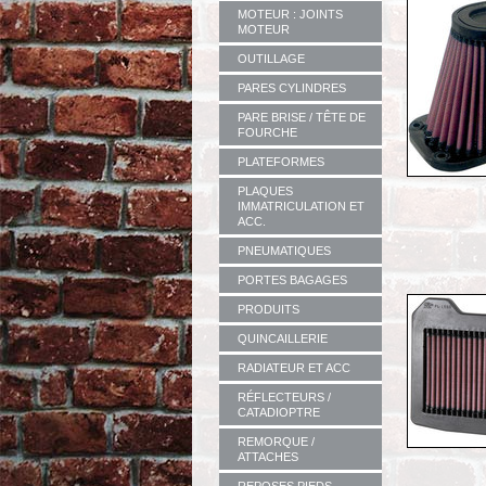
MOTEUR : JOINTS
MOTEUR
OUTILLAGE
PARES CYLINDRES
PARE BRISE / TÊTE DE
FOURCHE
PLATEFORMES
PLAQUES
IMMATRICULATION ET
ACC.
PNEUMATIQUES
PORTES BAGAGES
PRODUITS
QUINCAILLERIE
RADIATEUR ET ACC
RÉFLECTEURS /
CATADIOPTRE
REMORQUE /
ATTACHES