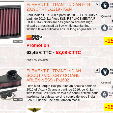
ELEMENT FILTRANT INDIAN FTR
5
2019UP - PL-1219 - K&N
Pour Indian FTR1200 à partir de 2019, FTR1200S à
Quantité
partir de 2019. La Pièce K&N REPLACEMENT AIR
FILTER K&N filters are designed to achieve high,
virtually unrestricted air flow while maintaining
filtration levels critical to ensure long engine life. Th...
-1
Promotion
62,45 € TTC
-
53,08 € TTC
RÉF : MCS592693
ELEMENT FILTRANT INDIAN
6
SCOUT / VICTORY OCTANE -
ARLEN NESS - P-1602
Quantité
Filtre à air Torque Box pour Indian Scout à partir de
2015 et Victory Octane à partir de 2016. Le Kit Le
filtre torque Box Arlen Ness a été conçu et testé pour
maximiser la puissance et le couple de votre Indian
Scout. Il donne une amélioration massi...
-1