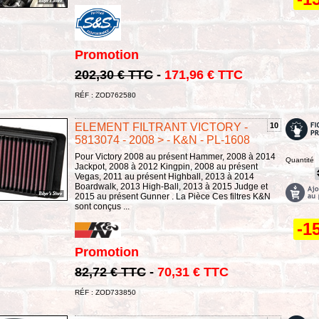
Promotion
202,30 € TTC
-
171,96 € TTC
RÉF : ZOD762580
ELEMENT FILTRANT VICTORY -
10
5813074 - 2008 > - K&N - PL-1608
Pour Victory 2008 au présent Hammer, 2008 à 2014
Quantité
Jackpot, 2008 à 2012 Kingpin, 2008 au présent
Vegas, 2011 au présent Highball, 2013 à 2014
Boardwalk, 2013 High-Ball, 2013 à 2015 Judge et
2015 au présent Gunner . La Pièce Ces filtres K&N
sont conçus ...
-1
Promotion
82,72 € TTC
-
70,31 € TTC
RÉF : ZOD733850