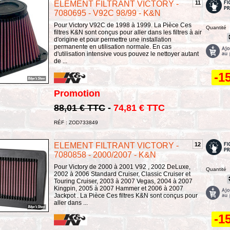
ELEMENT FILTRANT VICTORY -
11
7080695 - V92C 98/99 - K&N
Pour Victory V92C de 1998 à 1999. La Pièce Ces
Quantité
filtres K&N sont conçus pour aller dans les filtres à air
d'origine et pour permettre une installation
permanente en utilisation normale. En cas
d'utilisation intensive vous pouvez le nettoyer autant
de ...
-1
Promotion
88,01 € TTC
-
74,81 € TTC
RÉF : ZOD733849
ELEMENT FILTRANT VICTORY -
12
7080858 - 2000/2007 - K&N
Pour Victory de 2000 à 2001 V92 , 2002 DeLuxe,
Quantité
2002 à 2006 Standard Cruiser, Classic Cruiser et
Touring Cruiser, 2003 à 2007 Vegas, 2004 à 2007
Kingpin, 2005 à 2007 Hammer et 2006 à 2007
Jackpot . La Pièce Ces filtres K&N sont conçus pour
aller dans ...
-1