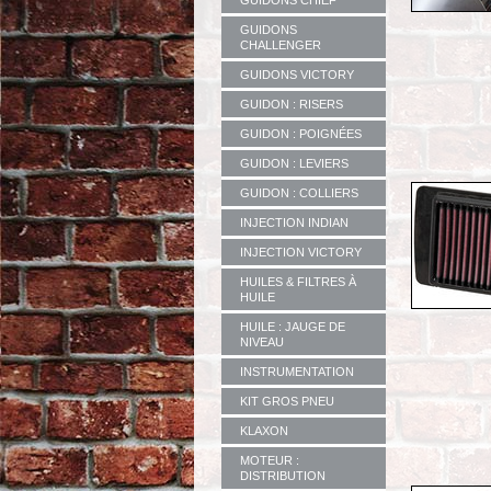
GUIDONS CHIEF
GUIDONS
CHALLENGER
GUIDONS VICTORY
GUIDON : RISERS
GUIDON : POIGNÉES
GUIDON : LEVIERS
GUIDON : COLLIERS
INJECTION INDIAN
INJECTION VICTORY
HUILES & FILTRES À
HUILE
HUILE : JAUGE DE
NIVEAU
INSTRUMENTATION
KIT GROS PNEU
KLAXON
MOTEUR :
DISTRIBUTION