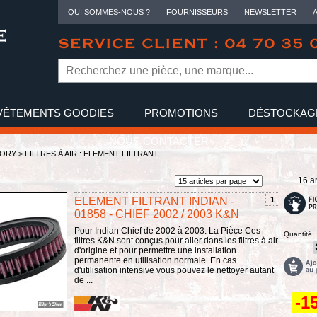
QUI SOMMES-NOUS ?
FOURNISSEURS
NEWSLETTER
SERVICE CLIENT : 04 70 35 
VÊTEMENTS GOODIES
PROMOTIONS
DÉSTOCKAG
NOUS CONTACTER
TORY
>
FILTRES À AIR : ELEMENT FILTRANT
16 ar
ELEMENT FILTRANT INDIAN -
1
01858 - CHIEF 2002 / 2003 K&N
Pour Indian Chief de 2002 à 2003. La Pièce Ces
Quantité
filtres K&N sont conçus pour aller dans les filtres à air
d'origine et pour permettre une installation
permanente en utilisation normale. En cas
d'utilisation intensive vous pouvez le nettoyer autant
de ...
-1