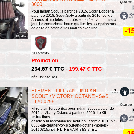
Quantité
8000
Pour Indian Scout à partir de 2015, Scout Bobber à
partir de 2018, Scout Sixty à partir de 2016. Le Kit
Années et modèles indiqués sous réserve de mise à
jour. Le caoutchouc haute qualité, les six épaisseurs
de gaze de coton et les mailles avec une ...
-1
Promotion
234,67 € TTC
-
199,47 € TTC
RÉF : D/10101967
ELEMENT FILTRANT INDIAN
9
SCOUT / VICTORY OCTANE - S&S
- 170-0298B
Quantité
Filtre à air Torque Box pour Indian Scout à partir de
2015 et Victory Octane à partir de 2016. Le Kit
Instructions :
assetcloud.roccommerce.net/files/_sscycle/10/10/7/510-
0386-air-cleaner-for-scout-and-octane-models-
20160315a.pdf FILTRE A AIR S&S STE...
-1