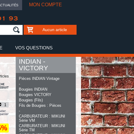
MON COMPTE
ACTUALITÉS
01 93
Aucun article
E
VOS QUESTIONS
INDIAN -
VICTORY
ticles
Pièces INDIAN Vintage
-
Bougies INDIAN
Bougies VICTORY
Bougies (Fils)
Fils de Bougies : Pièces
-
CARBURATEUR : MIKUNI
Série VM
CARBURATEUR : MIKUNI
5%
Série TM