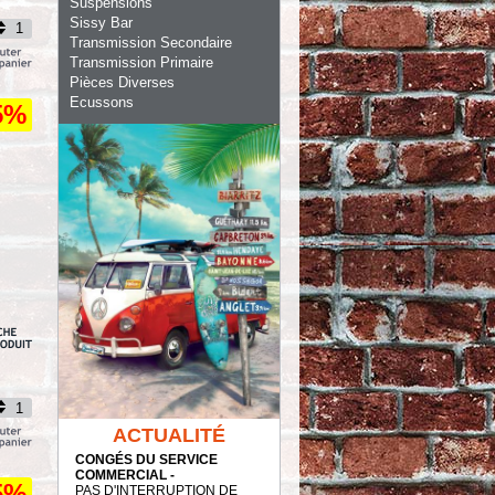
Suspensions
Sissy Bar
Transmission Secondaire
Transmission Primaire
Pièces Diverses
Ecussons
5%
ACTUALITÉ
CONGÉS DU SERVICE
COMMERCIAL -
5%
PAS D'INTERRUPTION DE