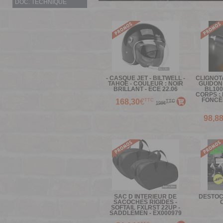
DOC. TECHNIQUE
- CASQUE JET - BILTWELL -
CLIGNOT
TAHOE - COULEUR : NOIR
GUIDON
BRILLANT - ECE 22.06
BL100
CORPS : 
FONCÉE
TTC
168,30
€
TTC
198€
98,8
SAC D INTERIEUR DE
DESTOCK
SACOCHES RIGIDES -
O
SOFTAIL FXLRST 22UP -
SADDLEMEN - EX000979