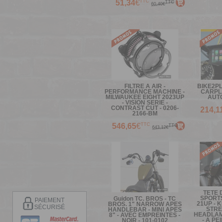
TTC
51,34
€
TTC
60,40€
FILTRE A AIR -
BIKE2P
PERFORMANCE MACHINE -
CARPL
MILWAUKEE EIGHT 2023UP
AUTO
- VISION SERIE -
CONTRAST CUT - 0206-
214,1
2166-BM
TTC
546,65
€
TTC
643,12€
TETE 
SPORTS
Guidon TC. BROS - TC
PAIEMENT
21UP - 
BROS. 1" NARROW APES
SÉCURISÉ
STRE
HANDLEBAR - MINI APES
HEADLAM
8" - AVEC EMPREINTES -
- A PE
NOIR - 101-0102