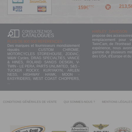
213,5
TTC
159
€
CONSULTEZ NOS
HARLEY DAVIDSON :
CATALOGUES
propose des accessoires
remplacement pour 
PLUS DE 900 000 RÉFÉRENCES :
TwinCam, de l'Ironhead 
Des marques et fournisseurs mondialement
expérience, nous avons
réputés : CUSTOM CHROME,
gamme de plusieurs mill
MOTORCYCLES STOREHOUSE, ZODIAC,
des USA, d'Europe et du
W&W Cycles, DRAG SPECIALTIES, VANCE
& HINES, ROLAND SANDS DESIGN, V-
TWIN - LE PERA, PARTS UNLIMITED, S&S -
TUCKER ROCKY, KURYAKYN, ARLEN
NESS, HIGHWAY HAWK, MOON -
EASYRIDERS, WEST COAST CHOPPERS,
...
CONDITIONS GÉNÉRALES DE VENTE
QUI SOMMES-NOUS ?
MENTIONS LÉGALE