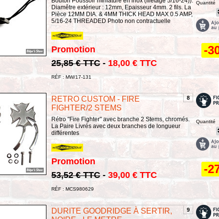
Bouton Poussoir miniature en inox (filetage 5/16-24)).
Quantité
Diamêtre extérieur : 12mm, Epaisseur 4mm. 2 fils. La
Pièce 12MM DIA. & 4MM THICK HEAD MAX 0.5 AMP,
5/16-24 THREADED Photo non contractuelle
-3
Promotion
25,85 € TTC
-
18,00 € TTC
RÉF : MW/17-131
RETRO CUSTOM - FIRE
8
FIGHTER/2 STEMS
Rétro "Fire Fighter" avec branche 2 Stems, chromés.
Quantité
La Paire Livrés avec deux branches de longueur
différentes
Promotion
-2
53,52 € TTC
-
39,00 € TTC
RÉF : MCS980629
DURITE GOODRIDGE À SERTIR,
9