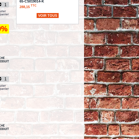
65-CS019014-K
TTC
288,15
VOIR TOUS
HELMET ALLIANCE BLUE LG
TTC
137,90
0%
PISTON D'ETRIER DE
FREIN -
PERFORMANCE
MACHINE - DIAMETRE : 35.00MM /
1.375" - HAUTEUR : 16MM -
137x4B - 0053-1400
TTC
30,26
AIR CLNR MNSTR CRFIRE BLK
TTC
716,21
GUIDON APEHANGER
HAUTEUR : 14" -
GUIDON LA
CHOPPERS - PRIME APE - 1 1/4 -
HAUTEUR : 35.50cm / 14" - NOIR
MAT - LA-7351-16M
TTC
504,25
"BRACKET.CARB SUPPORT
128"""