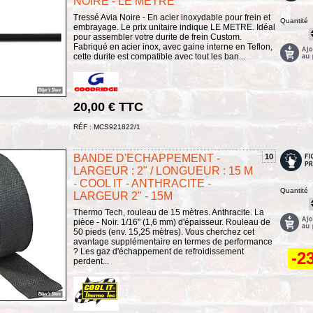
NOIRE - LE METRE
Tressé Avia Noire - En acier inoxydable pour frein et
Quantité
embrayage. Le prix unitaire indique LE METRE. Idéal
pour assembler votre durite de frein Custom.
Fabriqué en acier inox, avec gaine interne en Teflon,
cette durite est compatible avec tout les ban...
20,00 € TTC
RÉF : MCS921822/1
BANDE D'ECHAPPEMENT -
10
LARGEUR : 2" / LONGUEUR : 15 M
- COOL IT - ANTHRACITE -
Quantité
LARGEUR 2" - 15M
Thermo Tech, rouleau de 15 mètres. Anthracite. La
pièce - Noir. 1/16" (1,6 mm) d'épaisseur. Rouleau de
50 pieds (env. 15,25 mètres). Vous cherchez cet
avantage supplémentaire en termes de performance
? Les gaz d'échappement de refroidissement
-2
perdent...