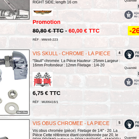
Quantité
RIGHT SIDE; length 16 cm
Promotion
-2
80,80 € TTC
-
60,00 € TTC
RÉF : MW/46-223
VIS SKULL - CHROME - LA PIECE
4
"Skull" chromée. La Pièce Hauteur : 25mm Largeur :
16mm Profondeur : 12mm Filetage : 1/4-20
Quantité
6,75 € TTC
RÉF : MU06416/1
VIS OBUS CHROMEE - LA PIECE
5
Vis obus chromée (pièce). Filetage de 1/4" - 20. La
Pièce Cette référence étant conditionnée par 20, le
Quantité