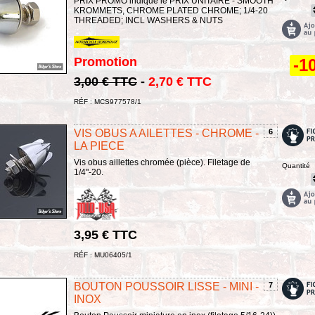
PRIX PROMO indique le PRIX UNITAIRE - SMOOTH
KROMMETS, CHROME PLATED CHROME; 1/4-20
THREADED; INCL WASHERS & NUTS
Promotion
-1
3,00 € TTC
-
2,70 € TTC
RÉF : MCS977578/1
VIS OBUS A AILETTES - CHROME -
6
LA PIECE
Vis obus aillettes chromée (pièce). Filetage de
Quantité
1/4"-20.
3,95 € TTC
RÉF : MU06405/1
BOUTON POUSSOIR LISSE - MINI -
7
INOX