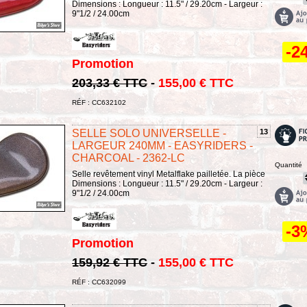
Dimensions : Longueur : 11.5" / 29.20cm - Largeur :
9"1/2 / 24.00cm
-2
Promotion
203,33 € TTC
-
155,00 € TTC
RÉF : CC632102
SELLE SOLO UNIVERSELLE -
13
LARGEUR 240MM - EASYRIDERS -
CHARCOAL - 2362-LC
Quantité
Selle revêtement vinyl Metalflake pailletée. La pièce
Dimensions : Longueur : 11.5" / 29.20cm - Largeur :
9"1/2 / 24.00cm
-3
Promotion
159,92 € TTC
-
155,00 € TTC
RÉF : CC632099