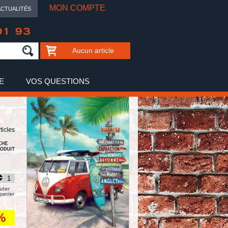
MON COMPTE
ACTUALITÉS
01 93
Aucun article
E
VOS QUESTIONS
ticles
%