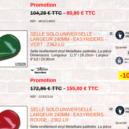
Promotion
104,28 € TTC
-
80,80 € TTC
RÉF : MCS519862
SELLE SOLO UNIVERSELLE -
11
LARGEUR 240MM - EASYRIDERS -
VERT - 2362-LG
Quantité
Selle revêtement vinyl Metalflake pailletée. La pièce
Dimensions : Longueur : 11.5" / 29.20cm - Largeur :
9"1/2 / 24.00cm
-1
Promotion
172,86 € TTC
-
155,00 € TTC
RÉF : CC632104
SELLE SOLO UNIVERSELLE -
12
LARGEUR 240MM - EASYRIDERS -
ROUGE - 2362-LR
Quantité
Selle revêtement vinyl Metalflake pailletée. La pièce