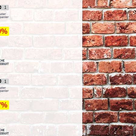
TTC
193,26
CATALOGUE DE
PIECES DETACHEES -
1949/57 - OEM 00000-
0%
00 - Spare Parts Book
for 1949-1957 Panhead
TTC
39,82
DURITE AN3 -
LONGUEUR : 45.72CM
/ 18" - DRAG
SPECIALTIES - INOX / NOIR
TTC
26,95
THROTTLE CABLE V-ROD 66-
0338
TTC
54,40
7%
PIKE 1937 ROAMER SHIRT M
BRWNF
TTC
109,92
WNDSCRN-MERC CBR1000RR 04-
05
TTC
51,34