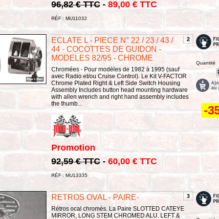
96,82 € TTC
-
89,00 € TTC
RÉF : MU11032
ECLATE L - PIECE N° 22 / 23 / 43 /
2
44 - COCOTTES DE GUIDON -
MODELES 82/95 - CHROME
Quantité
Chromées - Pour modèles de 1982 à 1995 (sauf
avec Radio et/ou Cruise Control). Le Kit V-FACTOR
Chrome Plated Right & Left Side Switch Housing
Assembly Includes button head mounting hardware
with allen wrench and right hand assembly includes
the thumb...
-3
Promotion
92,59 € TTC
-
60,00 € TTC
RÉF : MU13335
RETROS OVAL - PAIRE-
3
Rétros ocal chromés. La Paire SLOTTED CATEYE
MIRROR, LONG STEM CHROMED ALU. LEFT &