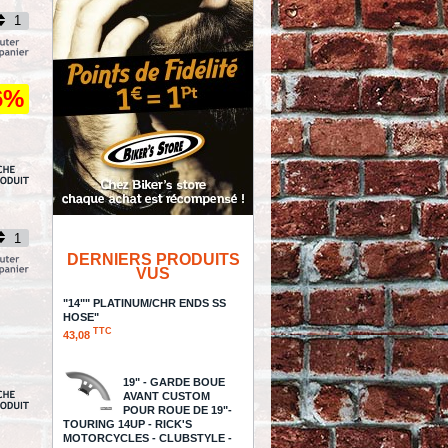
6%
DERNIERS PRODUITS
VUS
"14"" PLATINUM/CHR ENDS SS
HOSE"
TTC
43,08
19" - GARDE BOUE
AVANT CUSTOM
POUR ROUE DE 19"-
TOURING 14UP - RICK'S
MOTORCYCLES - CLUBSTYLE -