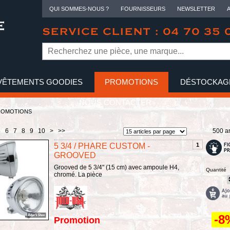
QUI SOMMES-NOUS ?
FOURNISSEURS
NEWSLETTER
SERVICE CLIENT : 04 70 35 
VÊTEMENTS GOODIES
PROMOTIONS
DÉSTOCKAG
NOUS CONTACTER
ROMOTIONS
5
6
7
8
9
10
>
>>
500 ar
5 3/4 / PHARE CUSTOM -
1
GROOVED
Grooved de 5 3/4" (15 cm) avec ampoule H4,
Quantité
chromé. La pièce
-8
Promotion