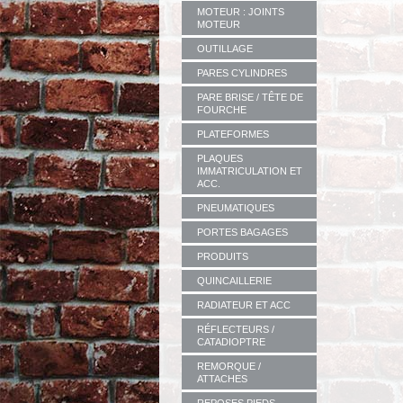
MOTEUR : JOINTS
MOTEUR
OUTILLAGE
PARES CYLINDRES
PARE BRISE / TÊTE DE
FOURCHE
PLATEFORMES
PLAQUES
IMMATRICULATION ET
ACC.
PNEUMATIQUES
PORTES BAGAGES
PRODUITS
QUINCAILLERIE
RADIATEUR ET ACC
RÉFLECTEURS /
CATADIOPTRE
REMORQUE /
ATTACHES