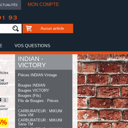
MON COMPTE
ACTUALITÉS
01 93
Aucun article
E
VOS QUESTIONS
INDIAN -
VICTORY
ticles
Pièces INDIAN Vintage
-
Bougies INDIAN
Bougies VICTORY
Bougies (Fils)
Fils de Bougies : Pièces
-
CARBURATEUR : MIKUNI
Série VM
CARBURATEUR : MIKUNI
5%
Série TM