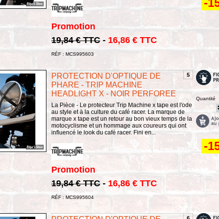
-1
Promotion
19,84 € TTC
-
16,86 € TTC
RÉF : MCS995603
PROTECTION D'OPTIQUE DE
5
PHARE - TRIP MACHINE
HEADLIGHT X - NOIR PERFOREE
Quantité
La Pièce - Le protecteur Trip Machine x tape est l'ode
au style et à la culture du café racer. La marque de
marque x tape est un retour au bon vieux temps de la
motocyclisme et un hommage aux coureurs qui ont
influencé le look du café racer. Fini en...
-1
Promotion
19,84 € TTC
-
16,86 € TTC
RÉF : MCS995604
6