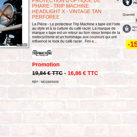
PROTECTION D'OPTIQUE DE
PHARE - TRIP MACHINE
HEADLIGHT X - VINTAGE TAN
Quantité
PERFOREE
La Pièce - Le protecteur Trip Machine x tape est l'ode
au style et à la culture du café racer. La marque de
marque x tape est un retour au bon vieux temps de la
motocyclisme et un hommage aux coureurs qui ont
influencé le look du café racer . Fini e...
-1
Promotion
19,84 € TTC
-
16,86 € TTC
RÉF : MCS995608