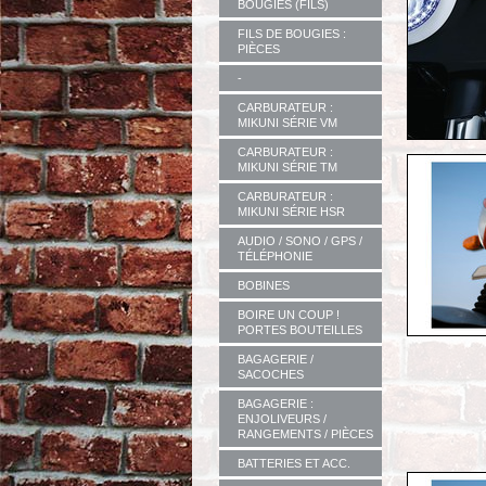
BOUGIES (FILS)
FILS DE BOUGIES :
PIÈCES
-
CARBURATEUR :
MIKUNI SÉRIE VM
CARBURATEUR :
MIKUNI SÉRIE TM
CARBURATEUR :
MIKUNI SÉRIE HSR
AUDIO / SONO / GPS /
TÉLÉPHONIE
BOBINES
BOIRE UN COUP !
PORTES BOUTEILLES
BAGAGERIE /
SACOCHES
BAGAGERIE :
ENJOLIVEURS /
RANGEMENTS / PIÈCES
BATTERIES ET ACC.