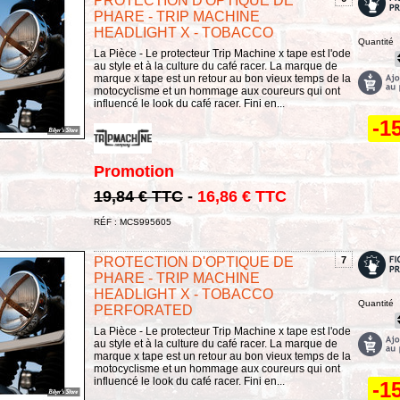
PROTECTION D'OPTIQUE DE
PHARE - TRIP MACHINE
HEADLIGHT X - TOBACCO
Quantité
La Pièce - Le protecteur Trip Machine x tape est l'ode
au style et à la culture du café racer. La marque de
marque x tape est un retour au bon vieux temps de la
motocyclisme et un hommage aux coureurs qui ont
influencé le look du café racer. Fini en...
-1
Promotion
19,84 € TTC
-
16,86 € TTC
RÉF : MCS995605
PROTECTION D'OPTIQUE DE
7
PHARE - TRIP MACHINE
HEADLIGHT X - TOBACCO
Quantité
PERFORATED
La Pièce - Le protecteur Trip Machine x tape est l'ode
au style et à la culture du café racer. La marque de
marque x tape est un retour au bon vieux temps de la
motocyclisme et un hommage aux coureurs qui ont
influencé le look du café racer. Fini en...
-1