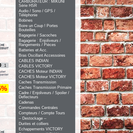
CARBURATEUR : MIKUNI
Série HSR
Audio / Sono / GPS /
Téléphonie
Bobines
Boire un Coup ! Portes
Bouteilles
Bagagerie / Sacoches
Bagagerie : Enjoliveurs /
Rangements / Pièces
Batteries et Acc.
Bras Oscillant Accessoires
CABLES INDIAN
CABLES VICTORY
CACHES Moteur INDIAN
CACHES Moteur VICTORY
Caches Transmission
5%
Caches Transmission Primaire
Cadre / Enjoliveurs / Spoiler /
Deflecteurs
Cadenas
Commandes Centrales
Compteurs / Compte Tours
-- Destockage --
Durites et colliers
Echappements VICTORY