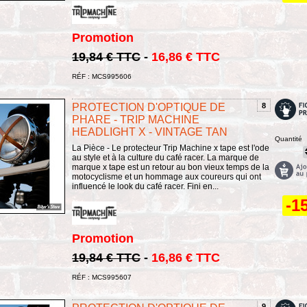
Promotion
19,84 € TTC
-
16,86 € TTC
RÉF : MCS995606
PROTECTION D'OPTIQUE DE
8
PHARE - TRIP MACHINE
HEADLIGHT X - VINTAGE TAN
Quantité
La Pièce - Le protecteur Trip Machine x tape est l'ode
au style et à la culture du café racer. La marque de
marque x tape est un retour au bon vieux temps de la
motocyclisme et un hommage aux coureurs qui ont
influencé le look du café racer. Fini en...
-1
Promotion
19,84 € TTC
-
16,86 € TTC
RÉF : MCS995607
9