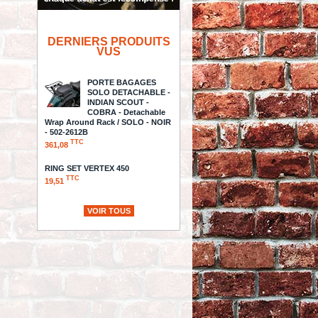
DERNIERS PRODUITS
VUS
PORTE BAGAGES
SOLO DETACHABLE -
INDIAN SCOUT -
COBRA - Detachable
Wrap Around Rack / SOLO - NOIR
- 502-2612B
TTC
361,08
RING SET VERTEX 450
TTC
19,51
CHR HARDWARE CALIPER ARM
VOIR TOUS
TTC
24,98
300 - KIT PNEU
LARGE 300 - RICK'S
MOTORCYLES -
SOFTAIL 11/17 - Trick n Roll
Swingarm - 56-33625-8
TTC
4 815