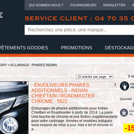
QUI SOMMES-NOUS ?
FOURNISSEURS
NEWSLETTER
SERVICE CLIENT : 04 70 35 
VÊTEMENTS GOODIES
PROMOTIONS
DÉSTOCKAG
NOUS CONTACTER
TORY
>
ECLAIRAGE : PHARES INDIAN
9 ar
- ENJOLIVEURS PHARES
1
ADDITIONNELS - INDIAN
CHIEFTAIN / ROADMASTER -
Quantité
CHROME - 5622
Entourages de phares additionnels pour Indian
Chieftain et Roadmaster à partir de 2014. La paire
Une touche de chrome et une finition supplémentaire
pour votre carénage. Années et modèles indiqués
sous reserve de mise à jour. Add a bit of chrome in
-1
a...