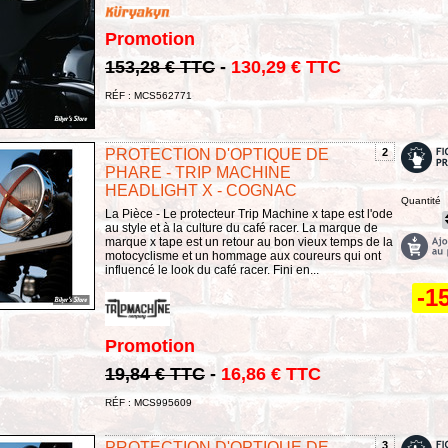
Promotion
153,28 € TTC
-
130,29 € TTC
RÉF : MCS562771
PROTECTION D'OPTIQUE DE
2
PHARE - TRIP MACHINE
HEADLIGHT X - COGNAC
Quantité
La Pièce - Le protecteur Trip Machine x tape est l'ode
au style et à la culture du café racer. La marque de
marque x tape est un retour au bon vieux temps de la
motocyclisme et un hommage aux coureurs qui ont
influencé le look du café racer. Fini en...
-1
Promotion
19,84 € TTC
-
16,86 € TTC
RÉF : MCS995609
PROTECTION D'OPTIQUE DE
3