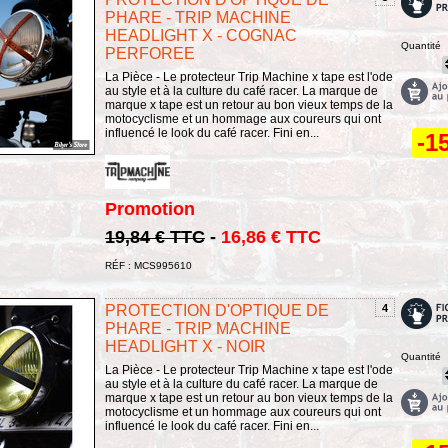
PHARE - TRIP MACHINE
HEADLIGHT X - COGNAC
Quantité
PERFOREE
La Pièce - Le protecteur Trip Machine x tape est l'ode
au style et à la culture du café racer. La marque de
marque x tape est un retour au bon vieux temps de la
motocyclisme et un hommage aux coureurs qui ont
influencé le look du café racer. Fini en...
-1
Promotion
19,84 € TTC
-
16,86 € TTC
RÉF : MCS995610
PROTECTION D'OPTIQUE DE
4
PHARE - TRIP MACHINE
HEADLIGHT X - NOIR
Quantité
La Pièce - Le protecteur Trip Machine x tape est l'ode
au style et à la culture du café racer. La marque de
marque x tape est un retour au bon vieux temps de la
motocyclisme et un hommage aux coureurs qui ont
influencé le look du café racer. Fini en...