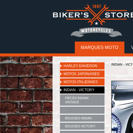
MARQUES MOTO
INDIAN - VIC
HARLEY-DAVIDSON
MOTOS JAPONAISES
MOTOS ITALIENNES
INDIAN - VICTORY
PIÈCES INDIAN
VINTAGE
-
BOUGIES INDIAN
BOUGIES VICTORY