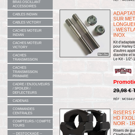
BRAS OSCILLANT
ACCESSOIRES
ADAPTAT
CABLES INDIAN
SUR METR
CABLES VICTORY
LONGUEUR
- WESTL
CACHES MOTEUR
INOX
INDIAN
Kit d'adaptat
CACHES MOTEUR
pour Harley D
VICTORY
d'autres appl
diamètre et 
CACHES
Le Kit - 1/2"
TRANSMISSION
CACHES
TRANSMISSION
PRIMAIRE
Promoti
CADRE / ENJOLIVEURS
/ SPOILER /
29,98 €
DEFLECTEURS
RÉF : MCS941
CADENAS
COMMANDES
RISERS R
CENTRALES
HD FXDLS
COMPTEURS / COMPTE
NOIR - 1
TOURS
Risers de gui
-- DESTOCKAGE --
Chieftain/Ro