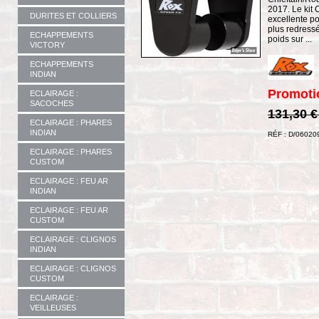
2017. Le kit 
DURITES ET COLLIERS
excellente po
plus redressé
ECHAPPEMENTS
poids sur ...
VICTORY
ECHAPPEMENTS
INDIAN
Promoti
ECLAIRAGE :
SACOCHES
131,30 
ECLAIRAGE : PHARES
INDIAN
RÉF : D/06020
ECLAIRAGE : PHARES
CUSTOM
ECLAIRAGE : FEU AR
INDIAN
ECLAIRAGE : FEU AR
CUSTOM
ECLAIRAGE : CLIGNOS
INDIAN
ECLAIRAGE : CLIGNOS
CUSTOM
ECLAIRAGE :
VEILLEUSES