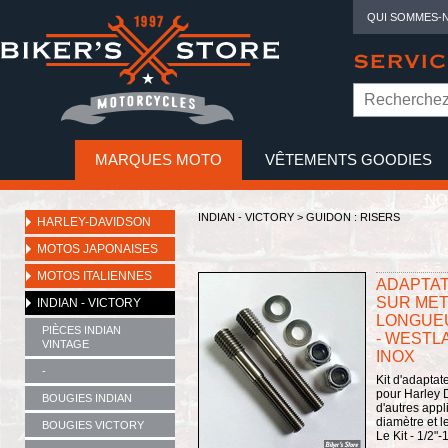
QUI SOMMES-
SERVIC
MARQUES MOTO
VÊTEMENTS GOODIES
NO
INDIAN - VICTORY
>
GUIDON : RISERS
HARLEY-DAVIDSON
MOTOS JAPONAISES
MOTOS ITALIENNES
ADAPTAT
SUR METR
INDIAN - VICTORY
LONGUEUR
PIÈCES INDIAN
- WESTL
VINTAGE
INOX
-
Kit d'adaptat
pour Harley D
BOUGIES INDIAN
d'autres appl
diamètre et 
BOUGIES VICTORY
Le Kit - 1/2"