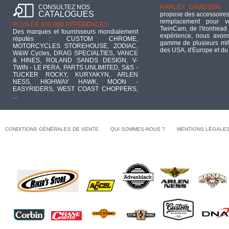
CONSULTEZ NOS
HARLEY DAVIDSON :
CATALOGUES
propose des accessoires
remplacement pour 
PLUS DE 900 000 RÉFÉRENCES :
TwinCam, de l'Ironhead 
Des marques et fournisseurs mondialement
expérience, nous avons
réputés : CUSTOM CHROME,
gamme de plusieurs mill
MOTORCYCLES STOREHOUSE, ZODIAC,
des USA, d'Europe et du
W&W Cycles, DRAG SPECIALTIES, VANCE
& HINES, ROLAND SANDS DESIGN, V-
TWIN - LE PERA, PARTS UNLIMITED, S&S -
TUCKER ROCKY, KURYAKYN, ARLEN
NESS, HIGHWAY HAWK, MOON -
EASYRIDERS, WEST COAST CHOPPERS,
...
CONDITIONS GÉNÉRALES DE VENTE
QUI SOMMES-NOUS ?
MENTIONS LÉGALE