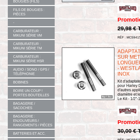
BOUGIES (FILS)
FILS DE BOUGIES :
PIÈCES
Promoti
-
29,98 €
CARBURATEUR :
MIKUNI SÉRIE VM
RÉF : MCS941
CARBURATEUR :
MIKUNI SÉRIE TM
ADAPTAT
SUR METR
CARBURATEUR :
MIKUNI SÉRIE HSR
LONGUEUR
- WESTL
AUDIO / SONO / GPS /
INOX
TÉLÉPHONIE
Kit d'adaptat
BOBINES
pour Harley D
d'autres appl
BOIRE UN COUP !
diamètre et 
PORTES BOUTEILLES
Le Kit - 1/2"
BAGAGERIE /
SACOCHES
BAGAGERIE :
ENJOLIVEURS /
Promoti
RANGEMENTS / PIÈCES
30,00 €
BATTERIES ET ACC.
RÉF : MCS941