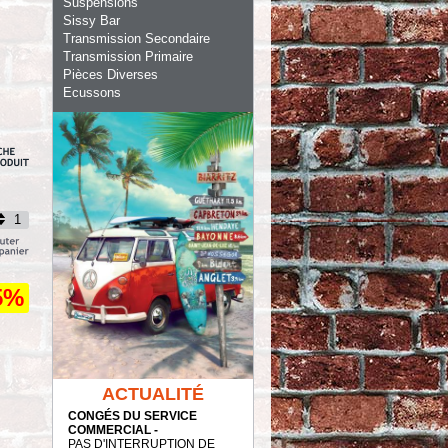
Suspensions
Sissy Bar
Transmission Secondaire
Transmission Primaire
Pièces Diverses
Ecussons
5%
ACTUALITÉ
CONGÉS DU SERVICE
COMMERCIAL -
PAS D'INTERRUPTION DE