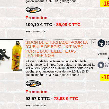
gallon impérial /0,396 US gallon) pour ...
-1
Promotion
100,10 € TTC
-
85,08 € TTC
RÉF : ZOD755335
BIDON DE CHUCHAQUI POUR LA
3
"GUEULE DE BOIS". - KIT AVEC
PORTE BOUTEILLE TEXAS
Quantité
LEATHER NOIR
Kit avec porte bouteille en cuir noir et bouteille.
Contenance : 1.5 litres. Pour boisson uniquement. Le
kit Bouteille légère en aluminium avec porte-clés et
crochet pivotant et qui vous donne 1,5 litre (0,33
gallon impérial /0,396 US gallon) pour le...
-1
Promotion
92,57 € TTC
-
78,68 € TTC
RÉF : ZOD757023