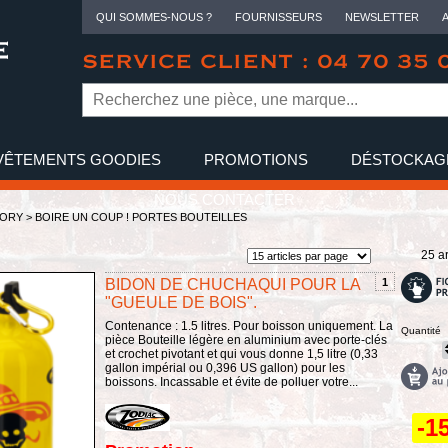
QUI SOMMES-NOUS ?
FOURNISSEURS
NEWSLETTER
SERVICE CLIENT : 04 70 35 
VÊTEMENTS GOODIES
PROMOTIONS
DÉSTOCKAG
NOUS CONTACTER
TORY
>
BOIRE UN COUP ! PORTES BOUTEILLES
25 ar
BIDON DE CHUCHAQUI POUR LA
1
"GUEULE DE BOIS".
Contenance : 1.5 litres. Pour boisson uniquement. La
Quantité
pièce Bouteille légère en aluminium avec porte-clés
et crochet pivotant et qui vous donne 1,5 litre (0,33
gallon impérial ou 0,396 US gallon) pour les
boissons. Incassable et évite de polluer votre...
-1