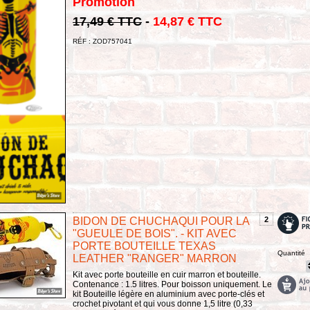
Promotion
17,49 € TTC
-
14,87 € TTC
RÉF : ZOD757041
BIDON DE CHUCHAQUI POUR LA
2
"GUEULE DE BOIS". - KIT AVEC
PORTE BOUTEILLE TEXAS
Quantité
LEATHER "RANGER" MARRON
Kit avec porte bouteille en cuir marron et bouteille.
Contenance : 1.5 litres. Pour boisson uniquement. Le
kit Bouteille légère en aluminium avec porte-clés et
crochet pivotant et qui vous donne 1,5 litre (0,33