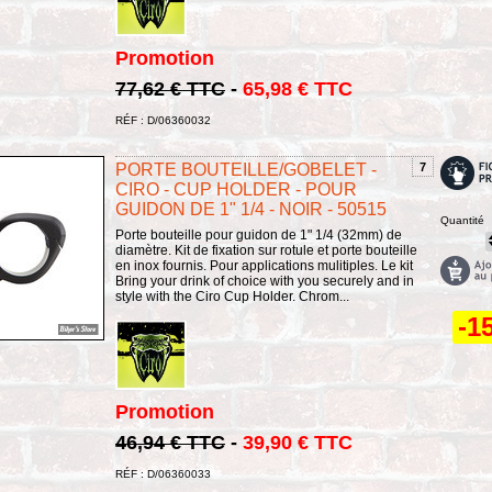
Promotion
77,62 € TTC
-
65,98 € TTC
RÉF : D/06360032
PORTE BOUTEILLE/GOBELET -
7
CIRO - CUP HOLDER - POUR
GUIDON DE 1" 1/4 - NOIR - 50515
Quantité
Porte bouteille pour guidon de 1" 1/4 (32mm) de
diamètre. Kit de fixation sur rotule et porte bouteille
en inox fournis. Pour applications mulitiples. Le kit
Bring your drink of choice with you securely and in
style with the Ciro Cup Holder. Chrom...
-1
Promotion
46,94 € TTC
-
39,90 € TTC
RÉF : D/06360033