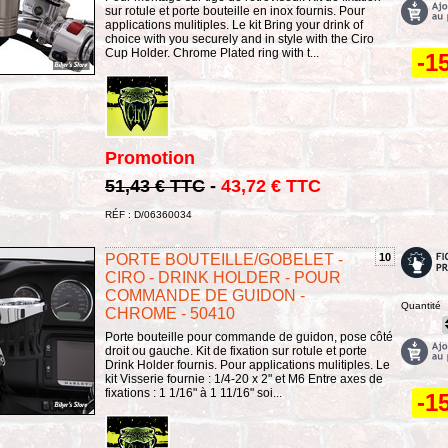
sur rotule et porte bouteille en inox fournis. Pour
applications mulitiples. Le kit Bring your drink of
choice with you securely and in style with the Ciro
Cup Holder. Chrome Plated ring with t...
-1
Promotion
51,43 € TTC
-
43,72 € TTC
RÉF : D/06360034
PORTE BOUTEILLE/GOBELET -
10
CIRO - DRINK HOLDER - POUR
COMMANDE DE GUIDON -
Quantité
CHROME - 50410
Porte bouteille pour commande de guidon, pose côté
droit ou gauche. Kit de fixation sur rotule et porte
Drink Holder fournis. Pour applications mulitiples. Le
kit Visserie fournie : 1/4-20 x 2" et M6 Entre axes de
fixations : 1 1/16" à 1 11/16" soi...
-1