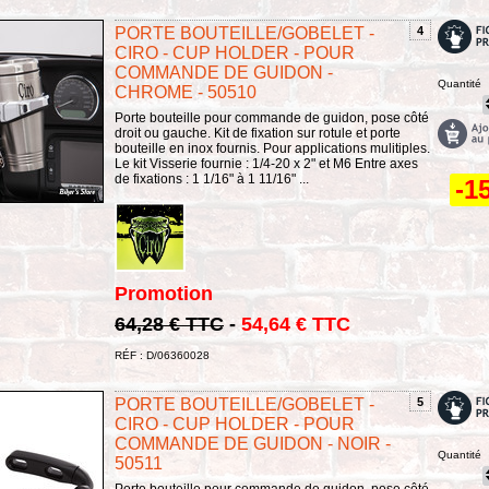
PORTE BOUTEILLE/GOBELET -
4
CIRO - CUP HOLDER - POUR
COMMANDE DE GUIDON -
Quantité
CHROME - 50510
Porte bouteille pour commande de guidon, pose côté
droit ou gauche. Kit de fixation sur rotule et porte
bouteille en inox fournis. Pour applications mulitiples.
Le kit Visserie fournie : 1/4-20 x 2" et M6 Entre axes
de fixations : 1 1/16" à 1 11/16" ...
-1
Promotion
64,28 € TTC
-
54,64 € TTC
RÉF : D/06360028
PORTE BOUTEILLE/GOBELET -
5
CIRO - CUP HOLDER - POUR
COMMANDE DE GUIDON - NOIR -
Quantité
50511
Porte bouteille pour commande de guidon, pose côté