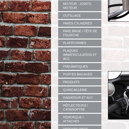
MOTEUR : JOINTS
MOTEUR
OUTILLAGE
PARES CYLINDRES
PARE BRISE / TÊTE DE
FOURCHE
PLATEFORMES
PLAQUES
IMMATRICULATION ET
ACC.
PNEUMATIQUES
PORTES BAGAGES
PRODUITS
QUINCAILLERIE
RADIATEUR ET ACC
RÉFLECTEURS /
CATADIOPTRE
REMORQUE /
ATTACHES