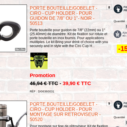
PORTE BOUTEILLE/GOBELET -
8
CIRO - CUP HOLDER - POUR
GUIDON DE 7/8" OU 1"- NOIR -
Quantité
50513
Porte bouteille pour guidon de 7/8" (22mm) ou 1"
(25.40mm) de diamètre. Kit de fixation sur rotule et
porte bouteille en inox fournis. Pour applications
mulitiples. Le kit Bring your drink of choice with you
securely and in style with the Ciro Cup H...
-1
Promotion
46,94 € TTC
-
39,90 € TTC
RÉF : D/06360031
PORTE BOUTEILLE/GOBELET -
9
CIRO - CUP HOLDER - POUR
MONTAGE SUR RETROVISEUR -
Quantité
50520
Pour montage sur tige de rétroviseur. Kit de fixation