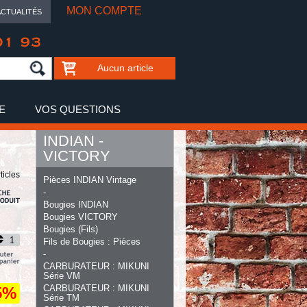
MON COMPTE
ACTUALITÉS
01 93
Aucun article
E
VOS QUESTIONS
INDIAN -
VICTORY
ticles
Pièces INDIAN Vintage
-
Bougies INDIAN
Bougies VICTORY
Bougies (Fils)
Fils de Bougies : Pièces
-
CARBURATEUR : MIKUNI
Série VM
CARBURATEUR : MIKUNI
5%
Série TM