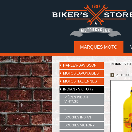
MARQUES MOTO
INDIAN - VIC
HARLEY-DAVIDSON
MOTOS JAPONAISES
1
2
>
>>
MOTOS ITALIENNES
INDIAN - VICTORY
PIÈCES INDIAN
VINTAGE
-
BOUGIES INDIAN
BOUGIES VICTORY