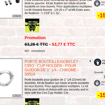
droit ou gauche. Kit de fixation sur rotule et porte
bouteille en inox fournis. Pour applications mulitiples.
Le kit Visserie fournie : 1/4-20 x 2" et M6 Entre axes
de fixations : 1 1/16" à 1 11/...
-1
Promotion
63,26 € TTC
-
53,77 € TTC
RÉF : D/06360029
PORTE BOUTEILLE/GOBELET -
6
CIRO - CUP HOLDER - POUR
GUIDON DE 1" 1/4 - CHROME -
Quantité
50514
Porte bouteille pour guidon de 1" 1/4 (32mm) de
diamètre. Kit de fixation sur rotule et porte bouteille
en inox fournis. Pour applications mulitiples. Le kit
Bring your drink of choice with you securely and in
style with the Ciro Cup Holder. Chr...
-1