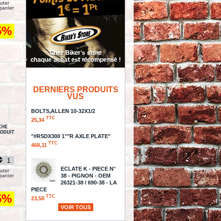
5%
DERNIERS PRODUITS
VUS
BOLTS,ALLEN 10-32X1/2
TTC
25,34
"#RSDX300 1""R AXLE PLATE"
TTC
468,11
ECLATE K - PIECE N°
38 - PIGNON - OEM
26321-38 / 690-38 - LA
PIECE
5%
TTC
23,58
VOIR TOUS
COVER FRKTUBE 41TRK BO