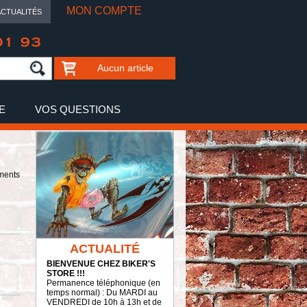
MON COMPTE
ACTUALITÉS
01 93
Aucun article
E
VOS QUESTIONS
ments
ACTUALITÉ
BIENVENUE CHEZ BIKER'S
STORE !!!
Permanence téléphonique (en
temps normal) : Du MARDI au
VENDREDI de 10h à 13h et de