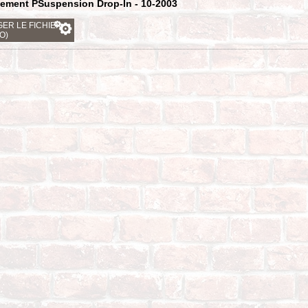
sement PSuspension Drop-In - 10-2003
ER LE FICHIER
KO)