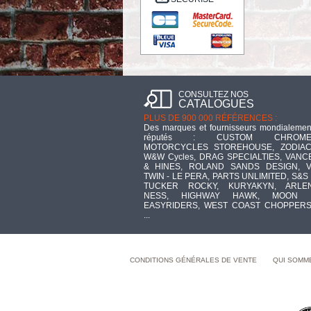
CONSULTEZ NOS
CATALOGUES
PLUS DE 900 000 RÉFÉRENCES :
Des marques et fournisseurs mondialemen
réputés : CUSTOM CHROME
MOTORCYCLES STOREHOUSE, ZODIAC
W&W Cycles, DRAG SPECIALTIES, VANC
& HINES, ROLAND SANDS DESIGN, V
TWIN - LE PERA, PARTS UNLIMITED, S&S 
TUCKER ROCKY, KURYAKYN, ARLE
NESS, HIGHWAY HAWK, MOON 
EASYRIDERS, WEST COAST CHOPPERS
...
CONDITIONS GÉNÉRALES DE VENTE
QUI SOMM