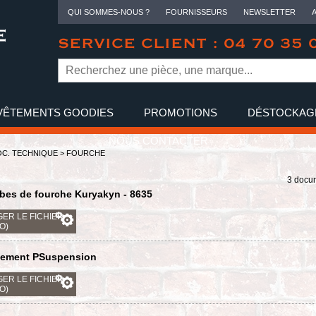
QUI SOMMES-NOUS ?
FOURNISSEURS
NEWSLETTER
SERVICE CLIENT : 04 70 35 
VÊTEMENTS GOODIES
PROMOTIONS
DÉSTOCKAG
NOUS CONTACTER
C. TECHNIQUE
>
FOURCHE
3 docu
bes de fourche Kuryakyn - 8635
ER LE FICHIER
KO)
ssement PSuspension
ER LE FICHIER
KO)