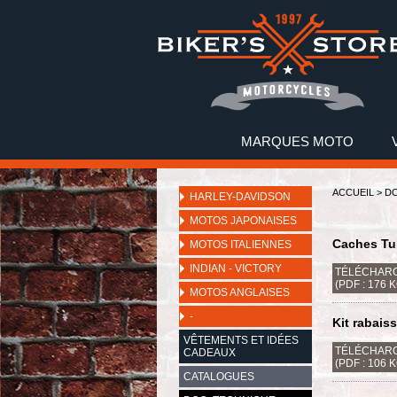
MARQUES MOTO
ACCUEIL
>
DO
HARLEY-DAVIDSON
MOTOS JAPONAISES
Caches Tu
MOTOS ITALIENNES
INDIAN - VICTORY
TÉLÉCHARG
(PDF : 176 
MOTOS ANGLAISES
-
Kit rabai
VÊTEMENTS ET IDÉES
TÉLÉCHARG
CADEAUX
(PDF : 106 
CATALOGUES