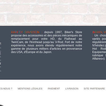
HARLEY DAVIDSON :
depuis 1997, Biker's Store
INDIAN, 
propose des accessoires et des pièces mécaniques de
:
Un choix
remplacement pour votre HD, du Flathead au
variés po
TwinCam, de l'Ironhead jusqu'au V-Rod. Fort de notre
régulièrem
t
expérience, nous avons étendu régulièrement notre
N'hésitez 
,
gamme de plusieurs milliers d'articles en provenance
Hot Rod
,
des USA, d'Europe et du Japon.
Equipement
E
rubrique
-
Affaires»).
-
N
-
,
ES-NOUS ?
MENTIONS LÉGALES
PAIEMENT
LIVRAISON
SITE PARTENAIRE