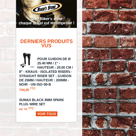
DERNIERS PRODUITS
VUS
POUR GUIDON DE Ø
25.40 MM / 1" -
HAUTEUR : 20.00 CM /
8" - KRAUS - ISOLATED RISERS -
STRAIGHT RISER SET - GUIDON
DE 25MM / HAUTEUR : 200MM -
NOIR - UN-ISO-08-B
TTC
744,45
SUMAX BLACK 8MM SPARK
PLUG WIRE SET
TTC
65,33
VOIR TOUS
1 5/8" / KIT COURROIE
PRIMAIRE INTERNE
BDL 8MM / 1 5/8 /