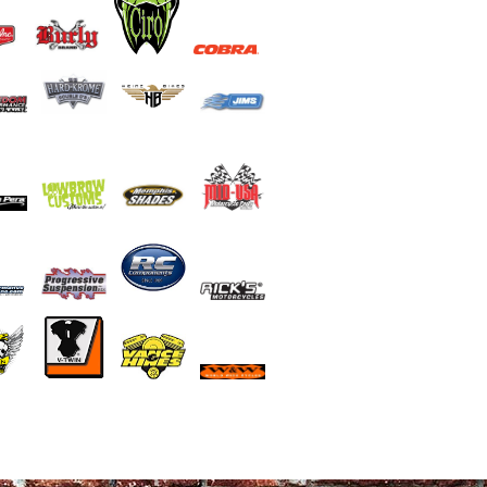
- RISERS PULLBACK
HAUTEUR : 114MM -
RISERS DE POTENCE
PULLBACK - HAUTEUR 4.5" -
DRAG SPECIALTIES - PULLBACK
- HAUTEUR 4.5" / 11.5MM - NOIR
TTC
75,83
- ATTACHE RAPIDE A
RIVETER - O-RING -
DRAG SPECIALTIES -
FINITION : NATUREL
TTC
7,96
RISERS KRAUS -
RISERS :
ELEVATEURS -
ISOLATED RISER LEG SET -
HAUTEUR : 140MM / 5.5"- NOIR -
UN-RI-55-B
TTC
143,53
SEAT SLIM RP FL
TTC
605,58
PIKE 1937 ROAMER SHIRT M