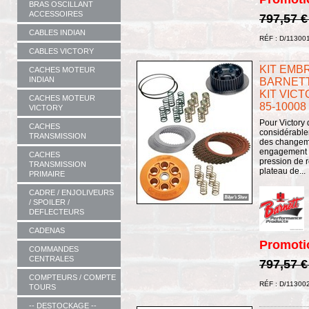
BRAS OSCILLANT
ACCESSOIRES
797,57 
CABLES INDIAN
RÉF : D/11300
CABLES VICTORY
KIT EMBR
CACHES MOTEUR
INDIAN
BARNETT
KIT VICT
CACHES MOTEUR
85-10008
VICTORY
Pour Victory
CACHES
considérable
TRANSMISSION
des changeme
engagement p
CACHES
pression de 
TRANSMISSION
plateau de...
PRIMAIRE
CADRE / ENJOLIVEURS
/ SPOILER /
DEFLECTEURS
CADENAS
Promoti
COMMANDES
CENTRALES
797,57 
COMPTEURS / COMPTE
RÉF : D/11300
TOURS
-- DESTOCKAGE --