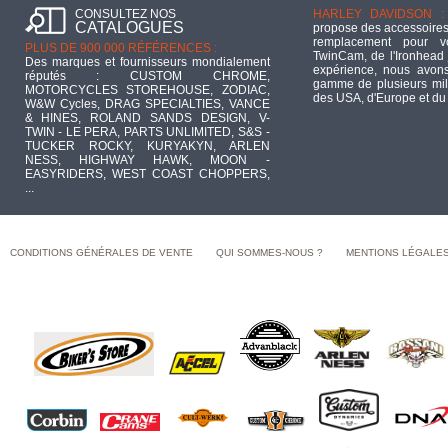
CONSULTEZ NOS
HARLEY DAVIDSON :
CATALOGUES
propose des accessoires
remplacement pour 
PLUS DE 900 000 RÉFÉRENCES :
TwinCam, de l'Ironhead 
Des marques et fournisseurs mondialement
expérience, nous avons
réputés : CUSTOM CHROME,
gamme de plusieurs mill
MOTORCYCLES STOREHOUSE, ZODIAC,
des USA, d'Europe et du
W&W Cycles, DRAG SPECIALTIES, VANCE
& HINES, ROLAND SANDS DESIGN, V-
TWIN - LE PERA, PARTS UNLIMITED, S&S -
TUCKER ROCKY, KURYAKYN, ARLEN
NESS, HIGHWAY HAWK, MOON -
EASYRIDERS, WEST COAST CHOPPERS,
...
CONDITIONS GÉNÉRALES DE VENTE
QUI SOMMES-NOUS ?
MENTIONS LÉGALE