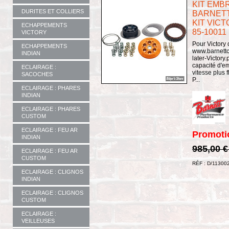
KIT EMBR
DURITES ET COLLIERS
BARNETT
KIT VICT
ECHAPPEMENTS
85-10011
VICTORY
Pour Victory 
ECHAPPEMENTS
www.barnettc
INDIAN
later-Victor
capacité d'e
ECLAIRAGE :
vitesse plus 
SACOCHES
P...
ECLAIRAGE : PHARES
INDIAN
ECLAIRAGE : PHARES
CUSTOM
ECLAIRAGE : FEU AR
Promoti
INDIAN
985,00 
ECLAIRAGE : FEU AR
CUSTOM
RÉF : D/11300
ECLAIRAGE : CLIGNOS
INDIAN
ECLAIRAGE : CLIGNOS
CUSTOM
ECLAIRAGE :
VEILLEUSES