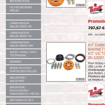
BOUGIES (FILS)
FILS DE BOUGIES :
PIÈCES
-
Promoti
CARBURATEUR :
MIKUNI SÉRIE VM
797,57 
CARBURATEUR :
RÉF : D/11300
MIKUNI SÉRIE TM
CARBURATEUR :
KIT EMBR
MIKUNI SÉRIE HSR
BARNETT
AUDIO / SONO / GPS /
KIT VICT
TÉLÉPHONIE
85-10097
BOBINES
Pour Victory
200. Le Kit 
BOIRE UN COUP !
d'embrayage 
PORTES BOUTEILLES
plus fluides,
Plusieurs op
BAGAGERIE /
un moyeu e..
SACOCHES
BAGAGERIE :
ENJOLIVEURS /
RANGEMENTS / PIÈCES
BATTERIES ET ACC.
Promoti