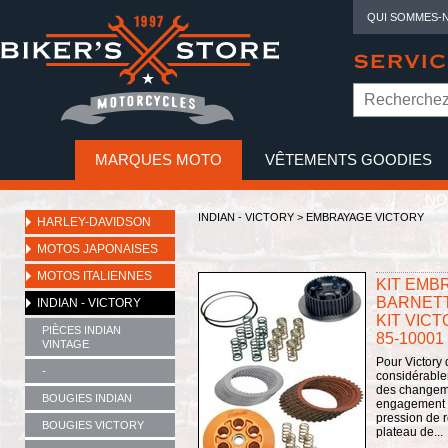
QUI SOMMES-
SERVIC
MARQUES MOTO
VÊTEMENTS GOODIES
NO
INDIAN - VICTORY
>
EMBRAYAGE VICTORY
HARLEY-DAVIDSON
MOTOS JAPONAISES
MOTOS ITALIENNES
KIT EMBR
BARNETT
INDIAN - VICTORY
KIT VICT
PIÈCES INDIAN
85-10001
VINTAGE
Pour Victory
-
considérable
des changeme
BOUGIES INDIAN
engagement p
pression de 
BOUGIES VICTORY
plateau de...