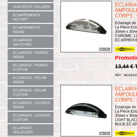
ECLAIRA
DURITES ET COLLIERS
AMPOULE
ECHAPPEMENTS
CORPS :
VICTORY
Eclairage d
La Pièce Ecl
ECHAPPEMENTS
35mm x 30m
INDIAN
CHROME; 1
EC APPROV
ECLAIRAGE :
SACOCHES
ECLAIRAGE : PHARES
Promoti
INDIAN
ECLAIRAGE : PHARES
13,44 €
CUSTOM
RÉF : MCS943
ECLAIRAGE : FEU AR
INDIAN
ECLAIRA
ECLAIRAGE : FEU AR
AMPOULE
CUSTOM
CORPS :
ECLAIRAGE : CLIGNOS
Eclairage d
INDIAN
La Pièce Ecl
ECLAIRAGE : CLIGNOS
35mm x 30m
CUSTOM
LIGHT BLAC
BULB; EC 
ECLAIRAGE :
VEILLEUSES