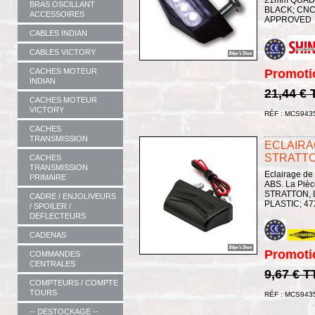
21mm QUADR
BRAS OSCILLANT
BLACK; CNC
ACCESSOIRES
APPROVED
CABLES INDIAN
CABLES VICTORY
CACHES MOTEUR
Promoti
INDIAN
21,44 €
CACHES MOTEUR
VICTORY
RÉF : MCS943
CACHES
TRANSMISSION
ECLAIRA
STRATTO
CACHES
TRANSMISSION
Eclairage de
PRIMAIRE
ABS. La Piè
STRATTON, 
CADRE / ENJOLIVEURS
PLASTIC; 4
/ SPOILER /
DEFLECTEURS
CADENAS
Promoti
COMMANDES
CENTRALES
9,67 € T
COMPTEURS / COMPTE
TOURS
RÉF : MCS943
-- DESTOCKAGE --