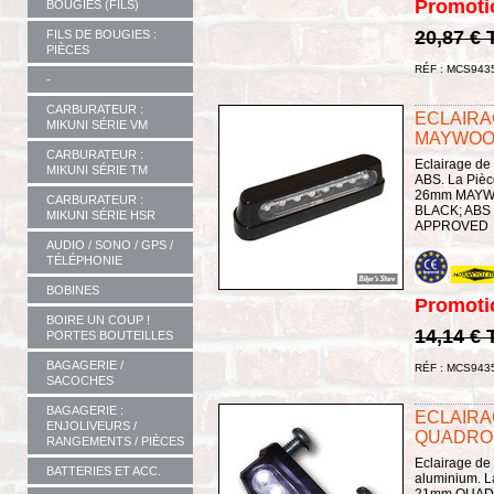
Promoti
BOUGIES (FILS)
20,87 €
FILS DE BOUGIES :
PIÈCES
RÉF : MCS943
-
CARBURATEUR :
ECLAIRA
MIKUNI SÉRIE VM
MAYWOOD
CARBURATEUR :
Eclairage de
MIKUNI SÉRIE TM
ABS. La Piè
26mm MAYWO
CARBURATEUR :
BLACK; ABS
MIKUNI SÉRIE HSR
APPROVED
AUDIO / SONO / GPS /
TÉLÉPHONIE
BOBINES
Promoti
BOIRE UN COUP !
14,14 €
PORTES BOUTEILLES
BAGAGERIE /
RÉF : MCS943
SACOCHES
BAGAGERIE :
ECLAIRA
ENJOLIVEURS /
QUADRO 
RANGEMENTS / PIÈCES
Eclairage de
BATTERIES ET ACC.
aluminium. L