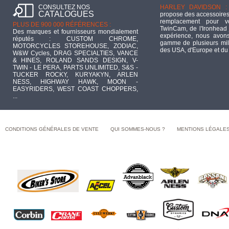
CONSULTEZ NOS
HARLEY DAVIDSON :
CATALOGUES
propose des accessoires
remplacement pour 
PLUS DE 900 000 RÉFÉRENCES :
TwinCam, de l'Ironhead 
Des marques et fournisseurs mondialement
expérience, nous avons
réputés : CUSTOM CHROME,
gamme de plusieurs mill
MOTORCYCLES STOREHOUSE, ZODIAC,
des USA, d'Europe et du
W&W Cycles, DRAG SPECIALTIES, VANCE
& HINES, ROLAND SANDS DESIGN, V-
TWIN - LE PERA, PARTS UNLIMITED, S&S -
TUCKER ROCKY, KURYAKYN, ARLEN
NESS, HIGHWAY HAWK, MOON -
EASYRIDERS, WEST COAST CHOPPERS,
...
CONDITIONS GÉNÉRALES DE VENTE
QUI SOMMES-NOUS ?
MENTIONS LÉGALE