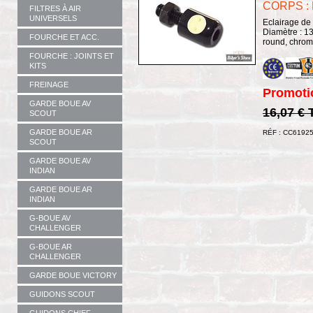
CORPS :
FILTRES À AIR
UNIVERSELS
Eclairage de
Diamètre : 13
FOURCHE ET ACC.
round, chrom
FOURCHE : JOINTS ET
KITS
FREINAGE
Promoti
GARDE BOUE AV
16,07 €
SCOUT
GARDE BOUE AR
RÉF : CC6192
SCOUT
GARDE BOUE AV
INDIAN
GARDE BOUE AR
INDIAN
G-BOUE AV
CHALLENGER
G-BOUE AR
CHALLENGER
GARDE BOUE VICTORY
GUIDONS SCOUT