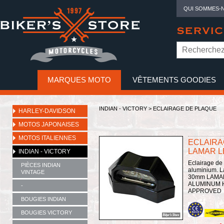
QUI SOMMES-
SERVIC
MARQUES MOTO
VÊTEMENTS GOODIES
NO
INDIAN - VICTORY
>
ECLAIRAGE DE PLAQUE
HARLEY-DAVIDSON
MOTOS JAPONAISES
MOTOS ITALIENNES
ECLAIRA
LAMAR LE
INDIAN - VICTORY
Eclairage de
PIÈCES INDIAN
aluminium. 
VINTAGE
30mm LAMAR
ALUMINUM H
-
APPROVED
BOUGIES INDIAN
BOUGIES VICTORY