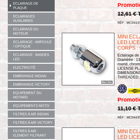
ECLAIRAGE DE
Promoti
PLAQUE
12,61 €
ECLAIRAGES
AUXILAIRES
RÉF : MCS943
ECLAIRAGE DU
MOTEUR
MINI EC
LED LICE
ECLAIRAGE : AMPOULE
/ OPTIQUE
CORPS :
ECLAIRAGE : BANDES
Eclairage de
LED
Diamètre : 13
round, chro
ELECTRICITÉ
LICENSE P
DIMENSIONS
EMBRAYAGE INDIAN
THREADED; 
EMBRAYAGE VICTORY
EQUIPEMENT DU
MOTARD
Promoti
EQUIPEMENTS MOTO
11,10 € 
FILTRES À AIR INDIAN
RÉF : MCS943
FILTRES À AIR VICTORY
MINI EC
FILTRES À AIR :
ELEMENT FILTRANT
LED LICE