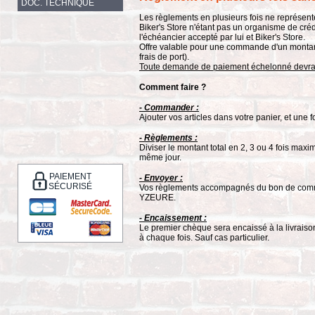
DOC. TECHNIQUE
Les règlements en plusieurs fois ne représent
Biker's Store n'étant pas un organisme de crédi
l'échéancier accepté par lui et Biker's Store.
Offre valable pour une commande d'un montant
frais de port).
Toute demande de paiement échelonné devra fa
Comment faire ?
- Commander :
Ajouter vos articles dans votre panier, et un
- Règlements :
Diviser le montant total en 2, 3 ou 4 fois ma
même jour.
PAIEMENT
- Envoyer :
SÉCURISÉ
Vos règlements accompagnés du bon de comm
YZEURE.
- Encaissement :
Le premier chèque sera encaissé à la livraiso
à chaque fois. Sauf cas particulier.