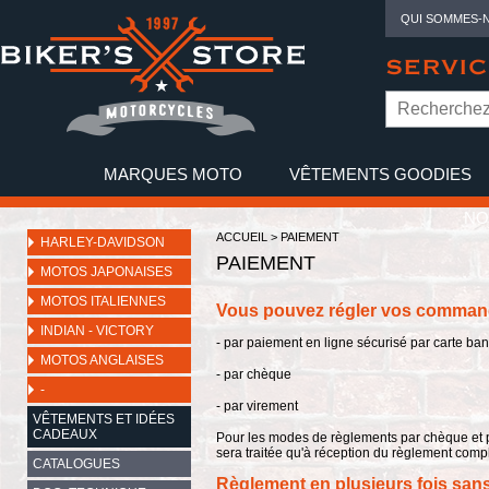
QUI SOMMES-
SERVIC
MARQUES MOTO
VÊTEMENTS GOODIES
NO
ACCUEIL
> PAIEMENT
HARLEY-DAVIDSON
PAIEMENT
MOTOS JAPONAISES
MOTOS ITALIENNES
Vous pouvez régler vos comman
INDIAN - VICTORY
- par paiement en ligne sécurisé par carte banc
MOTOS ANGLAISES
- par chèque
-
- par virement
VÊTEMENTS ET IDÉES
CADEAUX
Pour les modes de règlements par chèque et 
sera traitée qu'à réception du règlement compl
CATALOGUES
Règlement en plusieurs fois sans 