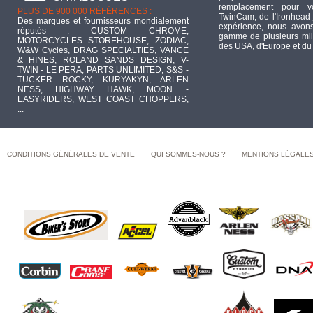
remplacement pour 
PLUS DE 900 000 RÉFÉRENCES :
TwinCam, de l'Ironhead 
Des marques et fournisseurs mondialement
expérience, nous avons
réputés : CUSTOM CHROME,
gamme de plusieurs mill
MOTORCYCLES STOREHOUSE, ZODIAC,
des USA, d'Europe et du
W&W Cycles, DRAG SPECIALTIES, VANCE
& HINES, ROLAND SANDS DESIGN, V-
TWIN - LE PERA, PARTS UNLIMITED, S&S -
TUCKER ROCKY, KURYAKYN, ARLEN
NESS, HIGHWAY HAWK, MOON -
EASYRIDERS, WEST COAST CHOPPERS,
...
CONDITIONS GÉNÉRALES DE VENTE
QUI SOMMES-NOUS ?
MENTIONS LÉGALE