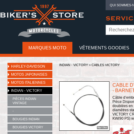
QUI SOMMES-
SERVIC
MARQUES MOTO
VÊTEMENTS GOODIES
NO
INDIAN - VICTORY
>
CABLES VICTORY
HARLEY-DAVIDSON
MOTOS JAPONAISES
MOTOS ITALIENNES
CABLE D
- BARNET
INDIAN - VICTORY
Câble d’embra
PIÈCES INDIAN
Pièce Dispon
VINTAGE
doublées en 
diamètres st
-
VICTORY CR
KW(90 PS) wit
BOUGIES INDIAN
BOUGIES VICTORY