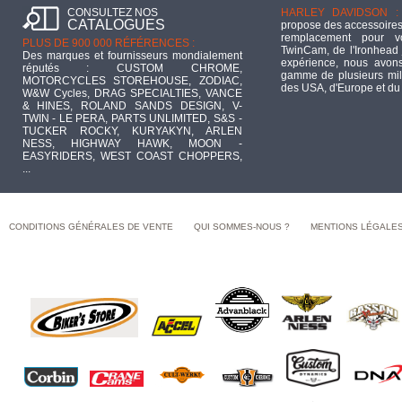
CONSULTEZ NOS
HARLEY DAVIDSON :
CATALOGUES
propose des accessoires
remplacement pour 
PLUS DE 900 000 RÉFÉRENCES :
TwinCam, de l'Ironhead 
Des marques et fournisseurs mondialement
expérience, nous avons
réputés : CUSTOM CHROME,
gamme de plusieurs mill
MOTORCYCLES STOREHOUSE, ZODIAC,
des USA, d'Europe et du
W&W Cycles, DRAG SPECIALTIES, VANCE
& HINES, ROLAND SANDS DESIGN, V-
TWIN - LE PERA, PARTS UNLIMITED, S&S -
TUCKER ROCKY, KURYAKYN, ARLEN
NESS, HIGHWAY HAWK, MOON -
EASYRIDERS, WEST COAST CHOPPERS,
...
CONDITIONS GÉNÉRALES DE VENTE
QUI SOMMES-NOUS ?
MENTIONS LÉGALE