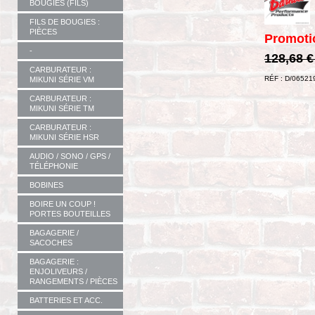
BOUGIES (FILS)
FILS DE BOUGIES :
PIÈCES
Promoti
-
128,68 
CARBURATEUR :
RÉF : D/06521
MIKUNI SÉRIE VM
CARBURATEUR :
MIKUNI SÉRIE TM
CARBURATEUR :
MIKUNI SÉRIE HSR
AUDIO / SONO / GPS /
TÉLÉPHONIE
BOBINES
BOIRE UN COUP !
PORTES BOUTEILLES
BAGAGERIE /
SACOCHES
BAGAGERIE :
ENJOLIVEURS /
RANGEMENTS / PIÈCES
BATTERIES ET ACC.