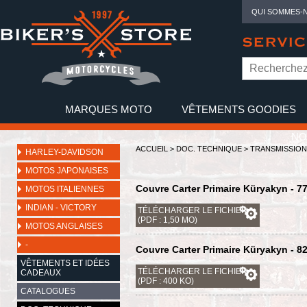
QUI SOMMES-
SERVIC
MARQUES MOTO
VÊTEMENTS GOODIES
NO
ACCUEIL
>
DOC. TECHNIQUE
>
TRANSMISSION
HARLEY-DAVIDSON
MOTOS JAPONAISES
Couvre Carter Primaire Küryakyn - 7
MOTOS ITALIENNES
INDIAN - VICTORY
TÉLÉCHARGER LE FICHIER
(PDF : 1,50 MO)
MOTOS ANGLAISES
-
Couvre Carter Primaire Küryakyn - 8
VÊTEMENTS ET IDÉES
TÉLÉCHARGER LE FICHIER
CADEAUX
(PDF : 400 KO)
CATALOGUES