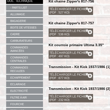
DOC. TECHNIQUE
Kit chaine Zipper's 817-756
- PARTS LIST
TÉLÉCHARGER LE FICHIER
(PDF : 527 KO)
ALLUMAGE
BAGAGERIE
Kit chaine Zipper's 817-757
BOITE DE VITESSES
TÉLÉCHARGER LE FICHIER
CADRE
(PDF : 536 KO)
CARBURATEURS
Kit courroie primaire Ultima 3.35"
COMMANDES
AVANCÉES
TÉLÉCHARGER LE FICHIER
(PDF : 497 KO)
COMMANDES
CENTRALES
Transmission - Kit Kick 1937/1986 (1
COMMANDES
RECULEES
TÉLÉCHARGER LE FICHIER
ECHAPPEMENT
(PDF : 877 KO)
ECLAIRAGE
Transmission - Kit Kick 1937/1986 (2
ELECTRICITÉ
TÉLÉCHARGER LE FICHIER
FILTRE À AIR
(PDF : 232 KO)
FOURCHE