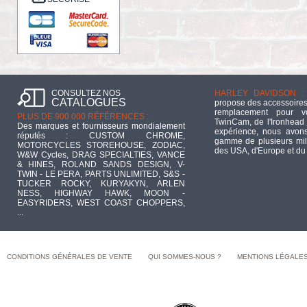
CONSULTEZ NOS
HARLEY DAVIDSON :
CATALOGUES
propose des accessoires
remplacement pour 
PLUS DE 900 000 RÉFÉRENCES :
TwinCam, de l'Ironhead 
Des marques et fournisseurs mondialement
expérience, nous avons
réputés : CUSTOM CHROME,
gamme de plusieurs mill
MOTORCYCLES STOREHOUSE, ZODIAC,
des USA, d'Europe et du
W&W Cycles, DRAG SPECIALTIES, VANCE
& HINES, ROLAND SANDS DESIGN, V-
TWIN - LE PERA, PARTS UNLIMITED, S&S -
TUCKER ROCKY, KURYAKYN, ARLEN
NESS, HIGHWAY HAWK, MOON -
EASYRIDERS, WEST COAST CHOPPERS,
...
CONDITIONS GÉNÉRALES DE VENTE
QUI SOMMES-NOUS ?
MENTIONS LÉGALE