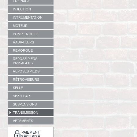
FREINAGE
INJECTION
INTRUMENTATION
MOTEUR
POMPE À HUILE
RADIATEURS
REMORQUE
REPOSE PIEDS
PASSAGERS
REPOSES PIEDS
RÉTROVISEURS
SELLE
SISSY BAR
SUSPENSIONS
TRANSMISSION
VÉTEMENTS
PAIEMENT
SÉCURISÉ