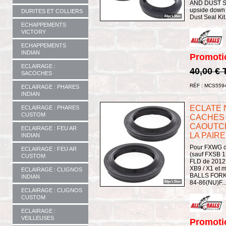
AND DUST SE
upside down 
DURITES ET COLLIERS
Dust Seal Kit.
ECHAPPEMENTS
VICTORY
ECHAPPEMENTS
INDIAN
Promoti
ECLAIRAGE :
40,00 €
SACOCHES
RÉF : MCS559
ECLAIRAGE : PHARES
INDIAN
ECLATE N
ECLAIRAGE : PHARES
CUSTOM
CACHES
CAOUTCHO
ECLAIRAGE : FEU AR
LA PAIRE
INDIAN
Pour FXWG de
ECLAIRAGE : FEU AR
(sauf FXSB 
CUSTOM
FLD de 2012 
XB9 / X1 et m
ECLAIRAGE : CLIGNOS
BALLS FORK 
INDIAN
84-86(NU)F..
ECLAIRAGE : CLIGNOS
CUSTOM
ECLAIRAGE :
VEILLEUSES
Promoti