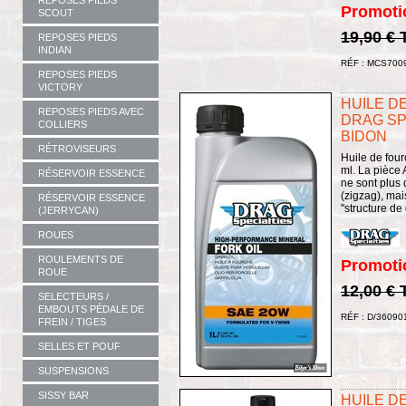
REPOSES PIEDS
Promoti
SCOUT
19,90 €
REPOSES PIEDS
INDIAN
RÉF : MCS700
REPOSES PIEDS
VICTORY
HUILE DE
REPOSES PIEDS AVEC
DRAG SPE
COLLIERS
BIDON
RÉTROVISEURS
Huile de fou
ml. La pièce A
RÉSERVOIR ESSENCE
ne sont plus
(zigzag), mai
RÉSERVOIR ESSENCE
"structure de 
(JERRYCAN)
ROUES
ROULEMENTS DE
Promoti
ROUE
12,00 €
SELECTEURS /
EMBOUTS PÉDALE DE
RÉF : D/36090
FREIN / TIGES
SELLES ET POUF
SUSPENSIONS
SISSY BAR
HUILE DE