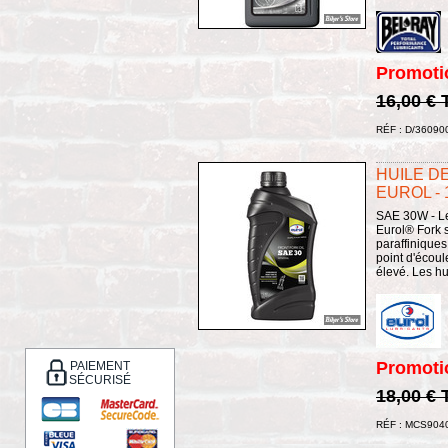
Promoti
16,00 €
RÉF : D/36090
HUILE DE
EUROL - 
SAE 30W - Le 
Eurol® Fork s
paraffinique
point d'écoul
élevé. Les hu
Promoti
PAIEMENT
SÉCURISÉ
18,00 €
RÉF : MCS904