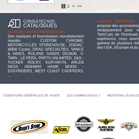
1
2
>
>>
CONSULTEZ NOS
HARLEY DAVIDSON :
CATALOGUES
propose des accessoires
remplacement pour 
PLUS DE 900 000 RÉFÉRENCES :
TwinCam, de l'Ironhead 
Des marques et fournisseurs mondialement
expérience, nous avons
réputés : CUSTOM CHROME,
gamme de plusieurs mill
MOTORCYCLES STOREHOUSE, ZODIAC,
des USA, d'Europe et du
W&W Cycles, DRAG SPECIALTIES, VANCE
& HINES, ROLAND SANDS DESIGN, V-
TWIN - LE PERA, PARTS UNLIMITED, S&S -
TUCKER ROCKY, KURYAKYN, ARLEN
NESS, HIGHWAY HAWK, MOON -
EASYRIDERS, WEST COAST CHOPPERS,
...
CONDITIONS GÉNÉRALES DE VENTE
QUI SOMMES-NOUS ?
MENTIONS LÉGALE