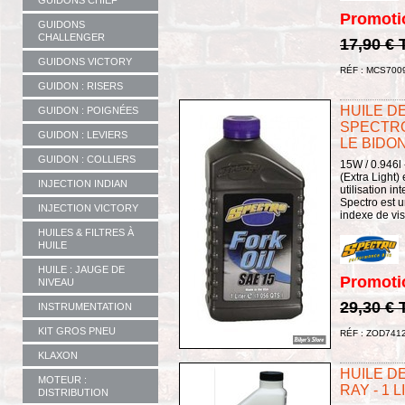
GUIDONS CHIEF
Promoti
GUIDONS
CHALLENGER
17,90 €
GUIDONS VICTORY
RÉF : MCS700
GUIDON : RISERS
HUILE DE
GUIDON : POIGNÉES
SPECTRO 
GUIDON : LEVIERS
LE BIDO
GUIDON : COLLIERS
15W / 0.946l -
(Extra Light)
INJECTION INDIAN
utilisation i
Spectro est u
INJECTION VICTORY
indexe de vis
HUILES & FILTRES À
HUILE
HUILE : JAUGE DE
Promoti
NIVEAU
29,30 €
INSTRUMENTATION
KIT GROS PNEU
RÉF : ZOD741
KLAXON
HUILE DE
MOTEUR :
RAY - 1 
DISTRIBUTION