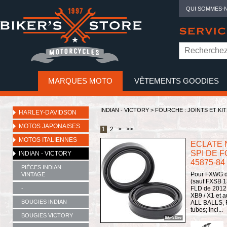
QUI SOMMES-
SERVIC
MARQUES MOTO
VÊTEMENTS GOODIES
NO
INDIAN - VICTORY
>
FOURCHE : JOINTS ET KIT
HARLEY-DAVIDSON
MOTOS JAPONAISES
1
2
>
>>
MOTOS ITALIENNES
ECLATE N
SPI DE 
INDIAN - VICTORY
45875-84 
PIÈCES INDIAN
Pour FXWG de
VINTAGE
(sauf FXSB 
-
FLD de 2012 
XB9 / X1 et a
BOUGIES INDIAN
ALL BALLS,
tubes; incl...
BOUGIES VICTORY