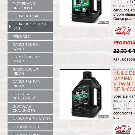
Le bidon de 1
FILTRES À AIR
base de miné
UNIVERSELS
cartouche et 
propre élimine
FOURCHE ET ACC.
Conçu pour le
FOURCHE : JOINTS ET
KITS
FREINAGE
Promoti
GARDE BOUE AV
SCOUT
22,33 €
GARDE BOUE AR
RÉF : MCS700
SCOUT
GARDE BOUE AV
HUILE DE
INDIAN
MAXIMA -
GARDE BOUE AR
V-TWIN F
INDIAN
DE 946C
G-BOUE AV
Spéciale Harl
CHALLENGER
fourche hydr
pour les four
G-BOUE AR
formulation u
CHALLENGER
conditionne l
et...
GARDE BOUE VICTORY
GUIDONS SCOUT