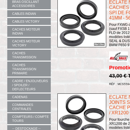
ECLATE N 
BRAS OSCILLANT
ACCESSOIRES
CACHES 
SPI DE F
CABLES INDIAN
41MM - 5
CABLES VICTORY
Pour FXWG de
(sauf FXSB 
CACHES MOTEUR
FLD de 2012 
INDIAN
modèles list
SEAL & DUST 
CACHES MOTEUR
BMW F650 97
VICTORY
CACHES
TRANSMISSION
CACHES
Promoti
TRANSMISSION
PRIMAIRE
43,00 €
CADRE / ENJOLIVEURS
RÉF : MCS559
/ SPOILER /
DEFLECTEURS
ECLATE N 
CADENAS
JOINTS 
COMMANDES
CACHE P
CENTRALES
/ XR1200 
COMPTEURS / COMPTE
Pour fourche
TOURS
XR1200 de 20
modèles list
-- DESTOCKAGE --