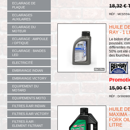
ECLAIRAGE DE
18,32 €
PLAQUE
RÉF : MCS559
ECLAIRAGES
AUXILAIRES
HUILE DE
ECLAIRAGE DU
MOTEUR
RAY - 1 
Le bidon d'un
ECLAIRAGE : AMPOULE
poussés, con
/ OPTIQUE
différentes m
ECLAIRAGE : BANDES
50% ont été c
LED
des fourches 
ELECTRICITÉ
EMBRAYAGE INDIAN
EMBRAYAGE VICTORY
Promoti
EQUIPEMENT DU
15,90 €
MOTARD
RÉF : D/36090
EQUIPEMENTS MOTO
FILTRES À AIR INDIAN
HUILE DE
MAXIMA -
FILTRES À AIR VICTORY
FORK OIL
FILTRES À AIR :
LITRE
ELEMENT FILTRANT