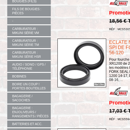
BOUGIES (FILS)
FILS DE BOUGIES :
Promoti
PIÈCES
18,56 €
-
CARBURATEUR :
RÉF : MCS530
MIKUNI SÉRIE VM
CARBURATEUR :
ECLATE N
MIKUNI SÉRIE TM
SPI DE F
56-120
CARBURATEUR :
MIKUNI SÉRIE HSR
Pour fourche
XR1200 de 20
AUDIO / SONO / GPS /
les modèles 
TÉLÉPHONIE
FORK SEAL KI
1200 14-17, 
BOBINES
08-16, ...
BOIRE UN COUP !
PORTES BOUTEILLES
BAGAGERIE /
SACOCHES
Promoti
BAGAGERIE :
17,03 €
ENJOLIVEURS /
RANGEMENTS / PIÈCES
RÉF : MCS559
BATTERIES ET ACC.