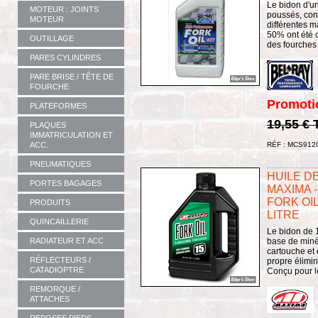
Le bidon d'un
MOTEUR : JOINTS
poussés, con
MOTEUR
différentes m
50% ont été c
OUTILLAGE
des fourches 
PARES CYLINDRES
PARE BRISE / TÊTE DE
FOURCHE
Promoti
PLATEFORMES
19,55 €
PLAQUES
IMMATRICULATION ET
RÉF : MCS912
ACC.
PNEUMATIQUES
HUILE DE
PORTES BAGAGES
MAXIMA -
FORK OIL
PRODUITS
LITRE
QUINCAILLERIE
Le bidon de 1
base de miné
RADIATEUR ET ACC
cartouche et 
RÉFLECTEURS /
propre élimine
CATADIOPTRE
Conçu pour le
REMORQUE /
ATTACHES