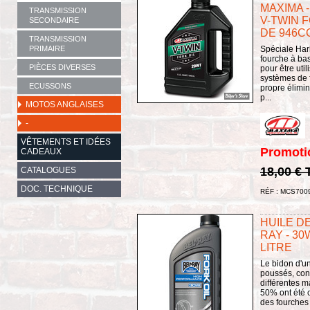
MAXIMA -
TRANSMISSION
V-TWIN F
SECONDAIRE
DE 946C
TRANSMISSION
PRIMAIRE
Spéciale Harl
fourche à ba
PIÈCES DIVERSES
pour être uti
systèmes de f
ECUSSONS
propre élimin
p...
MOTOS ANGLAISES
-
VÊTEMENTS ET IDÉES
Promoti
CADEAUX
18,00 €
CATALOGUES
DOC. TECHNIQUE
RÉF : MCS700
HUILE DE
RAY - 30W
LITRE
Le bidon d'un
poussés, con
différentes m
50% ont été c
des fourches 