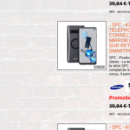
39,84 €
RÉF : MCS924
- SPC - 
TELEPHO
CONNECT
MIRROR 
SUR RET
SMARTPH
SPC - Fixatio
16mm - Le kit
la série SPC
complet de t
conçu. Il perm
Promoti
39,84 €
RÉF : MCS924
- SPC - 