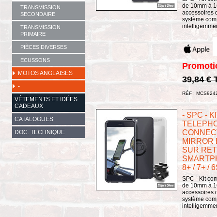
de 10mm à 16m
TRANSMISSION
accessoires 
SECONDAIRE
système comp
intelligemment
TRANSMISSION
PRIMAIRE
PIÈCES DIVERSES
ECUSSONS
Promoti
MOTOS ANGLAISES
39,84 €
-
RÉF : MCS924
VÊTEMENTS ET IDÉES
CADEAUX
- SPC - 
CATALOGUES
TELEPHO
CONNECT
DOC. TECHNIQUE
MIRROR 
SUR RET
SMARTPH
8+ / 7+ / 6
SPC - Kit com
de 10mm à 16m
accessoires 
système comp
intelligemment