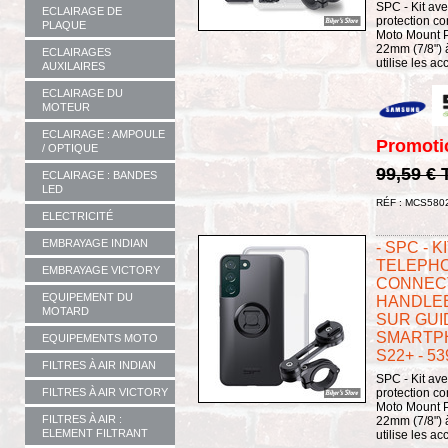
SPC - Kit av
ECLAIRAGE DE
protection co
PLAQUE
Moto Mount P
22mm (7/8") à
ECLAIRAGES
utilise les ac
AUXILAIRES
ECLAIRAGE DU
MOTEUR
ECLAIRAGE : AMPOULE
Promoti
/ OPTIQUE
99,59 €
ECLAIRAGE : BANDES
LED
RÉF : MCS580
ELECTRICITÉ
EMBRAYAGE INDIAN
- SPC - 
TELEPHO
EMBRAYAGE VICTORY
CONNECT
EQUIPEMENT DU
HANDLEB
MOTARD
SUR GUI
SMARTP
EQUIPEMENTS MOTO
S22+ - 53
FILTRES À AIR INDIAN
SPC - Kit av
protection co
FILTRES À AIR VICTORY
Moto Mount P
FILTRES À AIR :
22mm (7/8") à
ELEMENT FILTRANT
utilise les ac