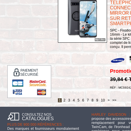
TELEPHO
CONNECT
MIRROR 
SUR RET
SMARTPH
SPC - Fixatio
16mm - Le kit
la série SPC
complet de t
conçu. Il perm
Promoti
PAIEMENT
SÉCURISÉ
39,84 €
RÉF : MCS924
1
2
3
4
5
6
7
8
9
10
>
>>
CONSULTEZ NOS
HARLEY DAVIDSON :
CATALOGUES
propose des accessoires
remplacement pour 
PLUS DE 900 000 RÉFÉRENCES :
TwinCam, de l'Ironhead 
Des marques et fournisseurs mondialement