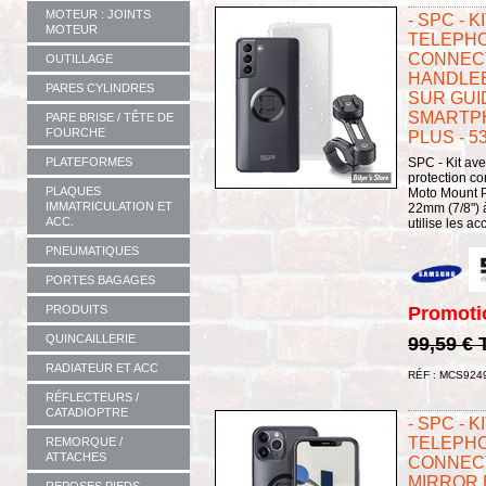
MOTEUR : JOINTS
- SPC - 
MOTEUR
TELEPHO
CONNECT
OUTILLAGE
HANDLEB
PARES CYLINDRES
SUR GUI
SMARTPH
PARE BRISE / TÊTE DE
FOURCHE
PLUS - 5
PLATEFORMES
SPC - Kit av
protection co
PLAQUES
Moto Mount P
IMMATRICULATION ET
22mm (7/8") à
ACC.
utilise les ac
PNEUMATIQUES
PORTES BAGAGES
Promoti
PRODUITS
QUINCAILLERIE
99,59 €
RADIATEUR ET ACC
RÉF : MCS924
RÉFLECTEURS /
CATADIOPTRE
- SPC - 
TELEPHO
REMORQUE /
ATTACHES
CONNECT
MIRROR 