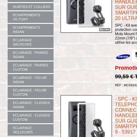
HANDLEB
SUR GUI
DURITES ET COLLIERS
SMARTP
ECHAPPEMENTS
20 ULTRA
VICTORY
SPC - Kit av
ECHAPPEMENTS
protection co
INDIAN
Moto Mount P
22mm (7/8") à
ECLAIRAGE :
utilise les ac
SACOCHES
ECLAIRAGE : PHARES
INDIAN
ECLAIRAGE : PHARES
Promoti
CUSTOM
99,59 €
ECLAIRAGE : FEU AR
INDIAN
RÉF : MCS924
ECLAIRAGE : FEU AR
CUSTOM
- SPC - 
ECLAIRAGE : CLIGNOS
TELEPHO
INDIAN
CONNECT
HANDLEB
ECLAIRAGE : CLIGNOS
CUSTOM
SUR GUI
SMARTP
ECLAIRAGE :
9 - 53917
VEILLEUSES