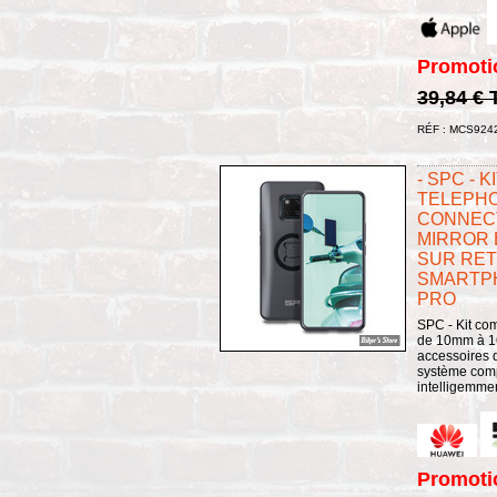
Promoti
39,84 €
RÉF : MCS924
- SPC - 
TELEPHO
CONNECT
MIRROR 
SUR RET
SMARTPH
PRO
SPC - Kit com
de 10mm à 16m
accessoires 
système comp
intelligemment
Promoti