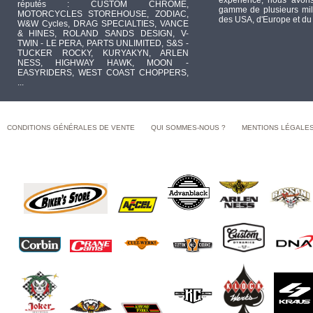
expérience, nous avons
réputés : CUSTOM CHROME,
gamme de plusieurs mill
MOTORCYCLES STOREHOUSE, ZODIAC,
des USA, d'Europe et du
W&W Cycles, DRAG SPECIALTIES, VANCE
& HINES, ROLAND SANDS DESIGN, V-
TWIN - LE PERA, PARTS UNLIMITED, S&S -
TUCKER ROCKY, KURYAKYN, ARLEN
NESS, HIGHWAY HAWK, MOON -
EASYRIDERS, WEST COAST CHOPPERS,
...
CONDITIONS GÉNÉRALES DE VENTE
QUI SOMMES-NOUS ?
MENTIONS LÉGALE