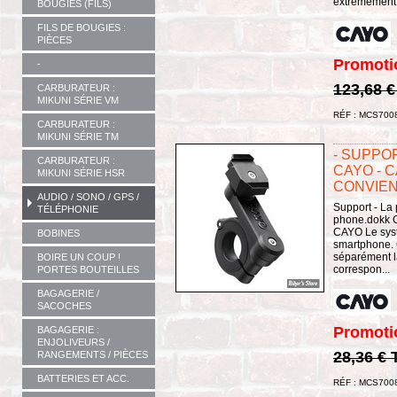
extrêmement 
BOUGIES (FILS)
FILS DE BOUGIES :
PIÈCES
Promoti
-
123,68 
CARBURATEUR :
MIKUNI SÉRIE VM
RÉF : MCS700
CARBURATEUR :
MIKUNI SÉRIE TM
- SUPPO
CARBURATEUR :
CAYO - 
MIKUNI SÉRIE HSR
CONVIEN
AUDIO / SONO / GPS /
Support - La
TÉLÉPHONIE
phone.dokk C
CAYO Le systè
BOBINES
smartphone. 
séparément l
BOIRE UN COUP !
correspon...
PORTES BOUTEILLES
BAGAGERIE /
SACOCHES
Promoti
BAGAGERIE :
ENJOLIVEURS /
28,36 €
RANGEMENTS / PIÈCES
BATTERIES ET ACC.
RÉF : MCS700