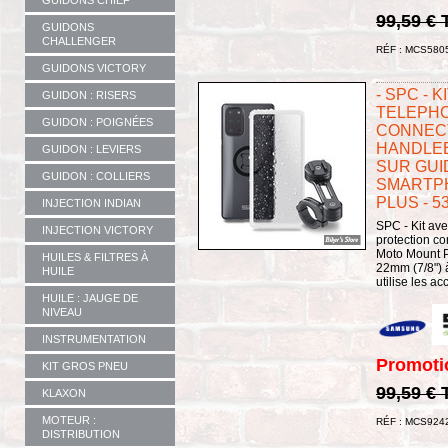
GUIDONS CHIEF
99,59 €
GUIDONS
CHALLENGER
RÉF : MCS580
GUIDONS VICTORY
- SPC - 
GUIDON : RISERS
TELEPHO
GUIDON : POIGNÉES
CONNECT
HANDLEB
GUIDON : LEVIERS
SUR GUI
GUIDON : COLLIERS
SMARTPH
PLUS - 5
INJECTION INDIAN
SPC - Kit av
INJECTION VICTORY
protection co
Moto Mount P
HUILES & FILTRES À
22mm (7/8") à
HUILE
utilise les ac
HUILE : JAUGE DE
NIVEAU
INSTRUMENTATION
Promoti
KIT GROS PNEU
99,59 €
KLAXON
MOTEUR :
RÉF : MCS924
DISTRIBUTION