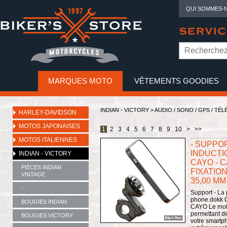
QUI SOMMES-
SERVIC
MARQUES MOTO
VÊTEMENTS GOODIES
NO
INDIAN - VICTORY
>
AUDIO / SONO / GPS / TÉ
HARLEY-DAVIDSON
MOTOS JAPONAISES
1
2
3
4
5
6
7
8
9
10
>
>>
MOTOS ITALIENNES
- SUPPO
INDUCTI
INDIAN - VICTORY
CAYO - 
PIÈCES INDIAN
FIXATIO
VINTAGE
35,00 MM
-
Support - La
phone.dokk C
BOUGIES INDIAN
CAYO Le moto
permettant de
BOUGIES VICTORY
votre smartph