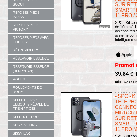
REPOSES PIEDS
SUR RET
SCOUT
SMARTPH
REPOSES PIEDS
11 PRO / 
INDIAN
SPC - Kit com
REPOSES PIEDS
de 10mm à 16m
VICTORY
accessoires 
système comp
REPOSES PIEDS AVEC
intelligemment
COLLIERS
RÉTROVISEURS
RÉSERVOIR ESSENCE
Promoti
RÉSERVOIR ESSENCE
(JERRYCAN)
39,84 €
ROUES
RÉF : MCS924
ROULEMENTS DE
ROUE
- SPC - 
SELECTEURS /
TELEPHO
EMBOUTS PÉDALE DE
CONNECT
FREIN / TIGES
MIRROR 
SELLES ET POUF
SUR RET
SMARTPH
SUSPENSIONS
11 PRO M
SISSY BAR
SPC - Kit com