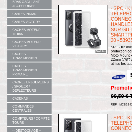
BRAS OSCILLANT
ACCESSOIRES
- SPC - 
TELEPHO
CABLES INDIAN
CONNECT
CABLES VICTORY
HANDLEB
SUR GUI
CACHES MOTEUR
INDIAN
SMARTP
20 - 5393
CACHES MOTEUR
VICTORY
SPC - Kit av
protection co
CACHES
Moto Mount P
TRANSMISSION
22mm (7/8") à
utilise les ac
CACHES
TRANSMISSION
PRIMAIRE
CADRE / ENJOLIVEURS
/ SPOILER /
Promoti
DEFLECTEURS
99,59 €
CADENAS
RÉF : MCS924
COMMANDES
CENTRALES
- SPC - 
COMPTEURS / COMPTE
TELEPHO
TOURS
CONNECT
-- DESTOCKAGE --