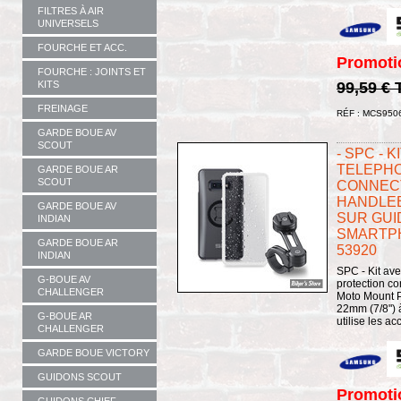
FILTRES À AIR
UNIVERSELS
FOURCHE ET ACC.
Promoti
FOURCHE : JOINTS ET
99,59 €
KITS
FREINAGE
RÉF : MCS950
GARDE BOUE AV
SCOUT
- SPC - 
TELEPHO
GARDE BOUE AR
SCOUT
CONNECT
HANDLEB
GARDE BOUE AV
SUR GUI
INDIAN
SMARTPH
GARDE BOUE AR
53920
INDIAN
SPC - Kit av
G-BOUE AV
protection co
CHALLENGER
Moto Mount P
22mm (7/8") à
G-BOUE AR
utilise les ac
CHALLENGER
GARDE BOUE VICTORY
GUIDONS SCOUT
Promoti