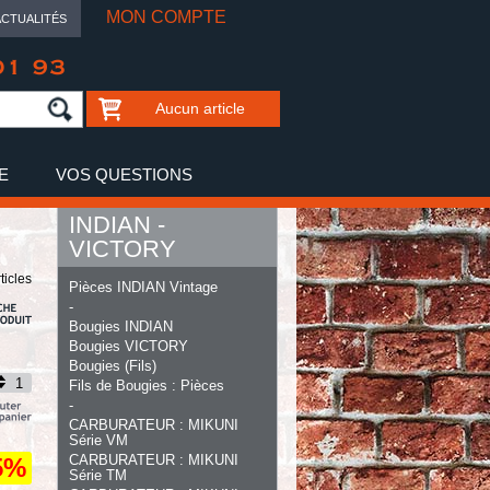
MON COMPTE
ACTUALITÉS
01 93
Aucun article
E
VOS QUESTIONS
INDIAN -
VICTORY
ticles
Pièces INDIAN Vintage
-
Bougies INDIAN
Bougies VICTORY
Bougies (Fils)
Fils de Bougies : Pièces
-
CARBURATEUR : MIKUNI
Série VM
CARBURATEUR : MIKUNI
5%
Série TM