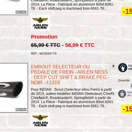
Chieftain®, Roadmaster®, Springfield® à partir de
2014. La Pièce - Fabriqué en aluminium Billet 6061-
T6. - Each shift peg is machined from 6061-T6...
-1
Promotion
65,99 € TTC
-
56,09 € TTC
RÉF : MCS569779
EMBOUT SELECTEUR OU
8
PEDALE DE FREIN - ARLEN NESS
- DEEP CUT SHIFT & BRAKE PEG -
Quantité
NOIR - I-1319
Pour INDIAN : Scout (Selecteur et/ou Frein) à partir
de 2015, autres modèles INDIAN (Selecteur) Chief®,
Chieftain®, Roadmaster®, Springfield® à partir de
2014. La Pièce - Fabriqué en aluminium Billet 6061-
T6. - Each shift peg is machined from 6061-T6...
-1