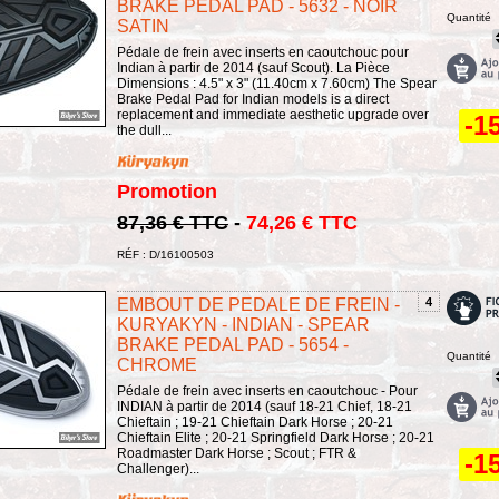
BRAKE PEDAL PAD - 5632 - NOIR
Quantité
SATIN
Pédale de frein avec inserts en caoutchouc pour
Indian à partir de 2014 (sauf Scout). La Pièce
Dimensions : 4.5" x 3" (11.40cm x 7.60cm) The Spear
Brake Pedal Pad for Indian models is a direct
replacement and immediate aesthetic upgrade over
-1
the dull...
Promotion
87,36 € TTC
-
74,26 € TTC
RÉF : D/16100503
EMBOUT DE PEDALE DE FREIN -
4
KURYAKYN - INDIAN - SPEAR
BRAKE PEDAL PAD - 5654 -
Quantité
CHROME
Pédale de frein avec inserts en caoutchouc - Pour
INDIAN à partir de 2014 (sauf 18-21 Chief, 18-21
Chieftain ; 19-21 Chieftain Dark Horse ; 20-21
Chieftain Elite ; 20-21 Springfield Dark Horse ; 20-21
Roadmaster Dark Horse ; Scout ; FTR &
-1
Challenger)...