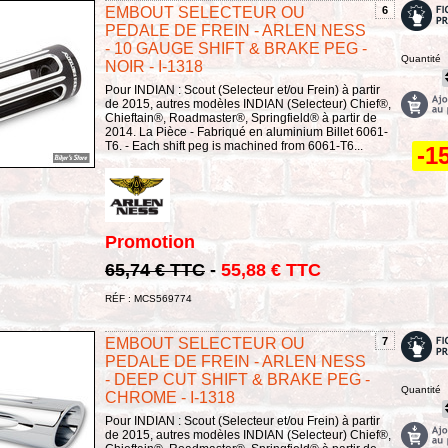
EMBOUT SELECTEUR OU
6
PEDALE DE FREIN - ARLEN NESS
- 10 GAUGE SHIFT & BRAKE PEG -
Quantité
NOIR - I-1318
Pour INDIAN : Scout (Selecteur et/ou Frein) à partir
de 2015, autres modèles INDIAN (Selecteur) Chief®,
Chieftain®, Roadmaster®, Springfield® à partir de
2014. La Pièce - Fabriqué en aluminium Billet 6061-
T6. - Each shift peg is machined from 6061-T6...
-1
Promotion
65,74 € TTC
-
55,88 € TTC
RÉF : MCS569774
EMBOUT SELECTEUR OU
7
PEDALE DE FREIN - ARLEN NESS
- DEEP CUT SHIFT & BRAKE PEG -
Quantité
CHROME - I-1318
Pour INDIAN : Scout (Selecteur et/ou Frein) à partir
de 2015, autres modèles INDIAN (Selecteur) Chief®,