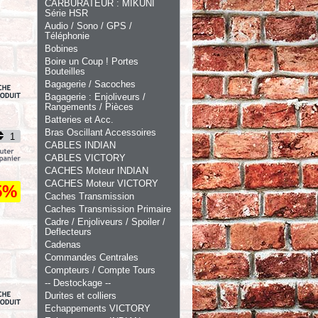
CARBURATEUR : MIKUNI
Série HSR
Audio / Sono / GPS /
Téléphonie
Bobines
Boire un Coup ! Portes
Bouteilles
Bagagerie / Sacoches
Bagagerie : Enjoliveurs /
Rangements / Pièces
Batteries et Acc.
Bras Oscillant Accessoires
CABLES INDIAN
CABLES VICTORY
CACHES Moteur INDIAN
CACHES Moteur VICTORY
5%
Caches Transmission
Caches Transmission Primaire
Cadre / Enjoliveurs / Spoiler /
Deflecteurs
Cadenas
Commandes Centrales
Compteurs / Compte Tours
-- Destockage --
Durites et colliers
Echappements VICTORY