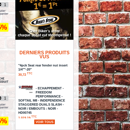
5%
DERNIERS PRODUITS
VUS
"4pck Seat rear fender nut insert
1/4""-20"
TTC
30,72
- ECHAPPEMENT -
FREEDOM
PERFORMANCE -
SOFTAIL M8 - INDEPENDENCE
STAGGERED DUALS SLASH -
NOIR / EMBOUTS : NOIR -
HD00745
TTC
1 019,19
5%
VOIR TOUS