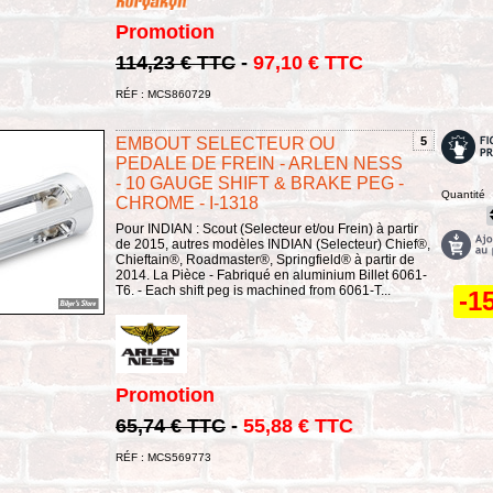
Promotion
114,23 € TTC
-
97,10 € TTC
RÉF : MCS860729
EMBOUT SELECTEUR OU
5
PEDALE DE FREIN - ARLEN NESS
- 10 GAUGE SHIFT & BRAKE PEG -
Quantité
CHROME - I-1318
Pour INDIAN : Scout (Selecteur et/ou Frein) à partir
de 2015, autres modèles INDIAN (Selecteur) Chief®,
Chieftain®, Roadmaster®, Springfield® à partir de
2014. La Pièce - Fabriqué en aluminium Billet 6061-
T6. - Each shift peg is machined from 6061-T...
-1
Promotion
65,74 € TTC
-
55,88 € TTC
RÉF : MCS569773