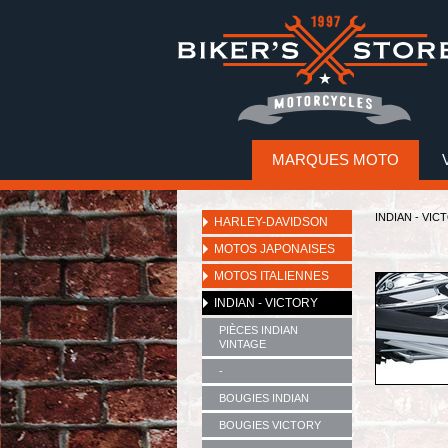
MARQUES MOTO
INDIAN - VIC
HARLEY-DAVIDSON
MOTOS JAPONAISES
MOTOS ITALIENNES
INDIAN - VICTORY
PIÈCES INDIAN
VINTAGE
-
BOUGIES INDIAN
BOUGIES VICTORY