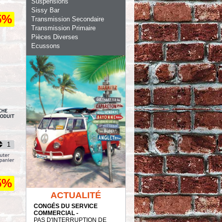
Suspensions
Sissy Bar
5%
Transmission Secondaire
Transmission Primaire
Pièces Diverses
Ecussons
5%
ACTUALITÉ
CONGÉS DU SERVICE
COMMERCIAL -
PAS D'INTERRUPTION DE