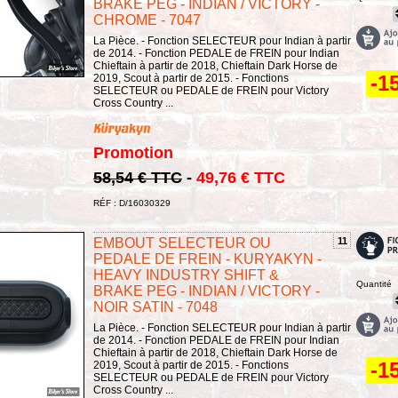
BRAKE PEG - INDIAN / VICTORY -
CHROME - 7047
La Pièce. - Fonction SELECTEUR pour Indian à partir
de 2014. - Fonction PEDALE de FREIN pour Indian
Chieftain à partir de 2018, Chieftain Dark Horse de
-1
2019, Scout à partir de 2015. - Fonctions
SELECTEUR ou PEDALE de FREIN pour Victory
Cross Country ...
Promotion
58,54 € TTC
-
49,76 € TTC
RÉF : D/16030329
EMBOUT SELECTEUR OU
11
PEDALE DE FREIN - KURYAKYN -
HEAVY INDUSTRY SHIFT &
Quantité
BRAKE PEG - INDIAN / VICTORY -
NOIR SATIN - 7048
La Pièce. - Fonction SELECTEUR pour Indian à partir
de 2014. - Fonction PEDALE de FREIN pour Indian
Chieftain à partir de 2018, Chieftain Dark Horse de
-1
2019, Scout à partir de 2015. - Fonctions
SELECTEUR ou PEDALE de FREIN pour Victory
Cross Country ...