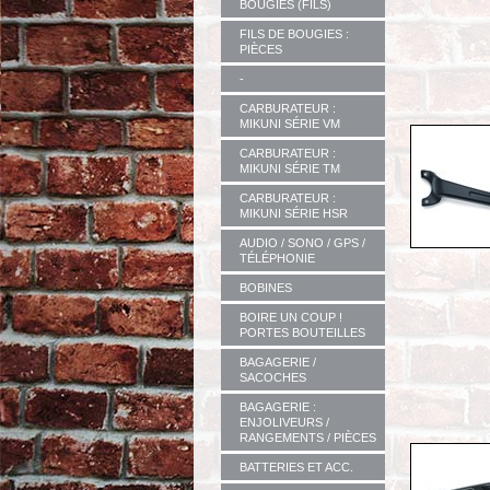
BOUGIES (FILS)
FILS DE BOUGIES :
PIÈCES
-
CARBURATEUR :
MIKUNI SÉRIE VM
CARBURATEUR :
MIKUNI SÉRIE TM
CARBURATEUR :
MIKUNI SÉRIE HSR
AUDIO / SONO / GPS /
TÉLÉPHONIE
BOBINES
BOIRE UN COUP !
PORTES BOUTEILLES
BAGAGERIE /
SACOCHES
BAGAGERIE :
ENJOLIVEURS /
RANGEMENTS / PIÈCES
BATTERIES ET ACC.