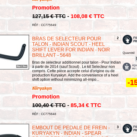
Promotion
127,15 € TTC
-
108,08 € TTC
RÉF : CC775649
BRAS DE SELECTEUR POUR
2
TALON - INDIAN SCOUT - HEEL
SHIFT LEVER FOR INDIAN - NOIR
Quantité
BRILLANT - 5648
Bras de selecteur additionnel pour talon - Pour Indian
à partir de 2014 (sauf Scout) . Le kit Selecteur non
compris. Cette pièce accepte celui d'origine ou de
production Kuryakyn. Add the convenience of a heel
shift option without minimizing all-impo...
-1
Promotion
100,40 € TTC
-
85,34 € TTC
RÉF : CC775648
EMBOUT DE PEDALE DE FREIN -
3
KURYAKYN - INDIAN - SPEAR