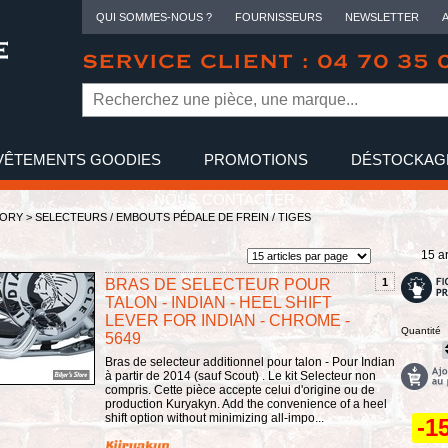
QUI SOMMES-NOUS ?
FOURNISSEURS
NEWSLETTER
SERVICE CLIENT : 04 70 35 
VÊTEMENTS GOODIES
PROMOTIONS
DÉSTOCKAG
NOUS CONTACTER
TORY
>
SELECTEURS / EMBOUTS PÉDALE DE FREIN / TIGES
15 ar
BRAS DE SELECTEUR POUR
1
TALON - INDIAN - HEEL SHIFT
LEVER FOR INDIAN - CHROME -
Quantité
5649
Bras de selecteur additionnel pour talon - Pour Indian
à partir de 2014 (sauf Scout) . Le kit Selecteur non
compris. Cette pièce accepte celui d'origine ou de
production Kuryakyn. Add the convenience of a heel
shift option without minimizing all-impo...
-1