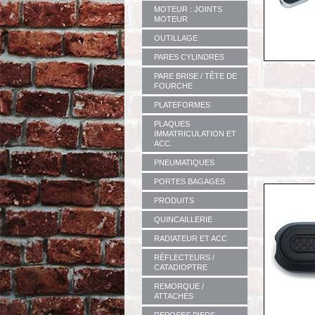
MOTEUR : JOINTS
MOTEUR
OUTILLAGE
PARES CYLINDRES
PARE BRISE / TÊTE DE
FOURCHE
PLATEFORMES
PLAQUES
IMMATRICULATION ET
ACC.
PNEUMATIQUES
PORTES BAGAGES
PRODUITS
QUINCAILLERIE
RADIATEUR ET ACC
RÉFLECTEURS /
CATADIOPTRE
REMORQUE /
ATTACHES