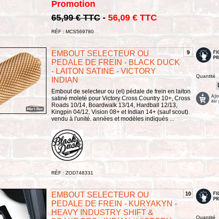
Promotion
65,99 € TTC
-
56,09 € TTC
RÉF : MCS569780
EMBOUT SELECTEUR OU
9
PEDALE DE FREIN - BLACK DUCK
- LAITON SATINE - VICTORY
Quantité
INDIAN
Embout de selecteur ou (et) pédale de frein en laiton
satiné moleté pour Victory Cross Country 10+, Cross
Roads 10/14, Boardwalk 13/14, Hardball 12/13,
Kingpin 04/12, Vision 08+ et Indian 14+ (sauf scout).
vendu à l'unité. années et modèles indiqués ...
RÉF : ZOD748331
EMBOUT SELECTEUR OU
10
PEDALE DE FREIN - KURYAKYN -
HEAVY INDUSTRY SHIFT &
Quantité