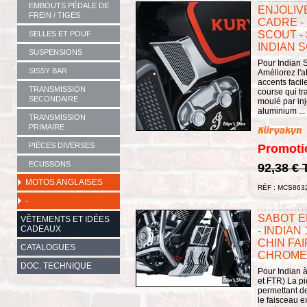
EMBOUTS PÉDALE DE
ENJOLIV
FREIN / TIGES
CADRE -
SCOUT -
SELLES ET POUF
INDIAN S
SUSPENSIONS
Pour Indian S
SISSY BAR
Améliorez l'a
accents facil
TRANSMISSION
course qui t
SECONDAIRE
moulé par inj
aluminium ...
TRANSMISSION
PRIMAIRE
PIÈCES DIVERSES
Promoti
ECUSSONS
92,38 €
MOTOS ANGLAISES
RÉF : MCS863
-
SABOT E
VÊTEMENTS ET IDÉES
CADEAUX
- INDIAN
CHIN FAI
CATALOGUES
CHROME 
DOC. TECHNIQUE
Pour Indian à
et FTR) La pi
permettant de 
le faisceau e