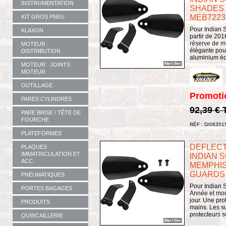
INSTRUMENTATION
SHADES 
MEB7223
KIT GROS PNEU
Pour Indian S
KLAXON
partir de 201
réserve de mi
MOTEUR :
élégante pou
DISTRIBUTION
aluminium éco-
MOTEUR : JOINTS
MOTEUR
OUTILLAGE
Promoti
PARES CYLINDRES
92,39 €
PARE BRISE / TÊTE DE
FOURCHE
RÉF : D/06351
PLATEFORMES
DEFLECT
PLAQUES
IMMATRICULATION ET
INDIAN 
ACC.
MEMPHIS
GUARDS 
PNEUMATIQUES
Pour Indian S
PORTES BAGAGES
Année et mod
jour. Une pro
PRODUITS
mains. Les su
protecteurs s
QUINCAILLERIE