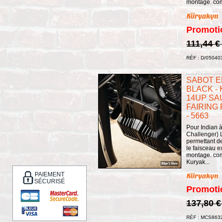
montage. comp
Promoti
111,44 €
RÉF : D/05040
SABOT E
BLACK - 
14UP SA
FAIRING 
- 5663
Pour Indian à
Challenger) L
permettant de 
le faisceau e
montage. com
Kuryak...
PAIEMENT
SÉCURISÉ
Promoti
137,80 
RÉF : MCS863