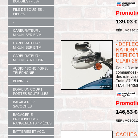
BOUGIES (FILS)
FILS DE BOUGIES :
Promoti
PIÈCES
139,03 
-
CARBURATEUR :
RÉF : MCS901
MIKUNI SÉRIE VM
CARBURATEUR :
- DEFLE
MIKUNI SÉRIE TM
NATIONA
DEFLECT
CARBURATEUR :
MIKUNI SÉRIE HSR
CLAIR 26
Pour HD et I
AUDIO / SONO / GPS /
commandes de
TÉLÉPHONIE
des rétrovise
Train; 87-15 
BOBINES
FLST Heritage
BOIRE UN COUP !
PORTES BOUTEILLES
BAGAGERIE /
Promoti
SACOCHES
146,53 
BAGAGERIE :
ENJOLIVEURS /
RÉF : MCS901
RANGEMENTS / PIÈCES
BATTERIES ET ACC.
CACHES