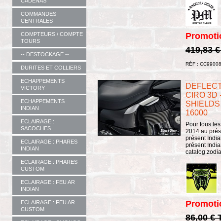
CADENAS
COMMANDES
CENTRALES
Promoti
COMPTEURS / COMPTE
TOURS
419,83 
-- DESTOCKAGE --
RÉF : CC9900
DURITES ET COLLIERS
ECHAPPEMENTS
DEFLECT
VICTORY
CIRO 3D 
ECHAPPEMENTS
SHIELDS 
INDIAN
16000
ECLAIRAGE :
Pour tous les
SACOCHES
2014 au prése
présent Indi
ECLAIRAGE : PHARES
présent Indian
INDIAN
catalog.zodi
ECLAIRAGE : PHARES
CUSTOM
ECLAIRAGE : FEU AR
INDIAN
Promoti
ECLAIRAGE : FEU AR
CUSTOM
86,00 €