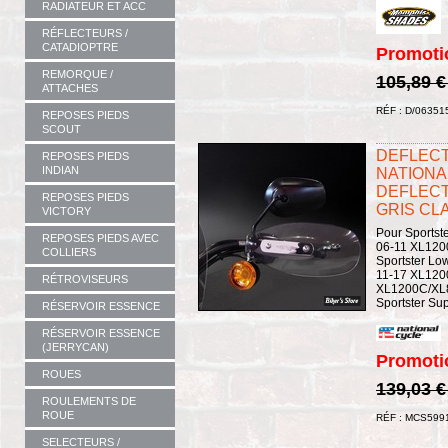
RADIATEUR ET ACC
RÉFLECTEURS /
CATADIOPTRE
Promoti
REMORQUE /
105,89 
ATTACHES
RÉF : D/06351
REPOSES PIEDS
SCOUT
DEFLECT
REPOSES PIEDS
INDIAN
NATIONA
DEFLECTO
REPOSES PIEDS
GRIS CLA
VICTORY
Pour Sportst
REPOSES PIEDS AVEC
06-11 XL1200
COLLIERS
Sportster Lo
11-17 XL1200
RÉTROVISEURS
XL1200C/XL8
Sportster Sup
RÉSERVOIR ESSENCE
RÉSERVOIR ESSENCE
(JERRYCAN)
Promoti
ROUES
139,03 
ROULEMENTS DE
ROUE
RÉF : MCS599
SELECTEURS /