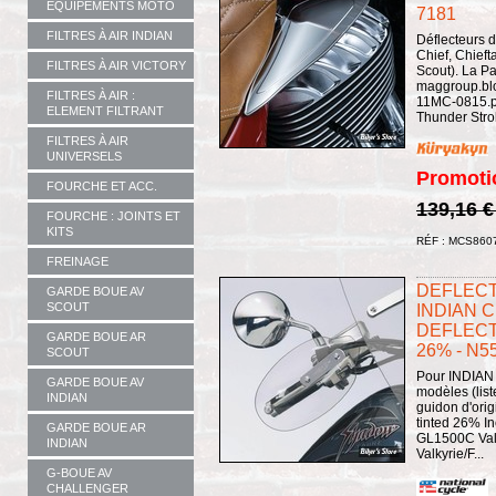
EQUIPEMENTS MOTO
7181
FILTRES À AIR INDIAN
Déflecteurs 
Chief, Chieft
FILTRES À AIR VICTORY
Scout). La Pai
maggroup.blo
FILTRES À AIR :
11MC-0815.pd
ELEMENT FILTRANT
Thunder Stro
FILTRES À AIR
UNIVERSELS
Promoti
FOURCHE ET ACC.
139,16 
FOURCHE : JOINTS ET
KITS
RÉF : MCS860
FREINAGE
DEFLECT
GARDE BOUE AV
SCOUT
INDIAN C
DEFLECT
GARDE BOUE AR
26% - N5
SCOUT
Pour INDIAN C
GARDE BOUE AV
modèles (lis
INDIAN
guidon d'origi
tinted 26% In
GARDE BOUE AR
GL1500C Val
INDIAN
Valkyrie/F...
G-BOUE AV
CHALLENGER