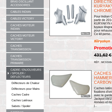
DIRECTI
BRAS OSCILLANT
ACCESSOIRES
KURYAKYN
CHROME 
CABLES INDIAN
Pour Indian C
CABLES VICTORY
partir de 2
KURYAKYN CH
CACHES MOTEUR
tuyaux disgr
INDIAN
pour rehausse
Ce kit perso..
CACHES MOTEUR
VICTORY
CACHES
Promoti
TRANSMISSION
431,62 
CACHES
TRANSMISSION
RÉF : MCS586
PRIMAIRE
CADRE / ENJOLIVEURS
CACHES 
/ SPOILER /
DEFLECTEURS
HAMMER /
CARBON
Déflecteurs de Chaleur
Caches latéra
Déflecteurs pour Mains
fixations d'
Caches Cadre
avec le gard
Jackpot 09/15
Caches Latéraux
Années et mo
j...
Sabots / Spoiler