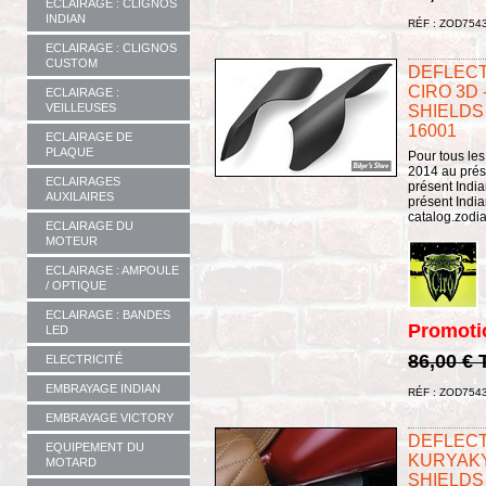
ECLAIRAGE : CLIGNOS
INDIAN
RÉF : ZOD754
ECLAIRAGE : CLIGNOS
CUSTOM
DEFLECT
CIRO 3D 
ECLAIRAGE :
VEILLEUSES
SHIELDS 
16001
ECLAIRAGE DE
PLAQUE
Pour tous les
2014 au prése
ECLAIRAGES
présent Indi
AUXILAIRES
présent Indian
catalog.zodi
ECLAIRAGE DU
MOTEUR
ECLAIRAGE : AMPOULE
/ OPTIQUE
ECLAIRAGE : BANDES
Promoti
LED
86,00 €
ELECTRICITÉ
EMBRAYAGE INDIAN
RÉF : ZOD754
EMBRAYAGE VICTORY
DEFLECT
EQUIPEMENT DU
KURYAKY
MOTARD
SHIELDS