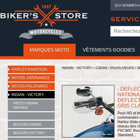
QUI SOMMES-
SERVIC
MARQUES MOTO
VÊTEMENTS GOODIES
NO
INDIAN - VICTORY
>
CADRE / ENJOLIVEURS / 
HARLEY-DAVIDSON
MOTOS JAPONAISES
MOTOS ITALIENNES
- DEFLE
NATIONA
INDIAN - VICTORY
DEFLECTO
PIÈCES INDIAN
GRIS CLA
VINTAGE
Pour HD et I
-
commandes de
Harley (liste
BOUGIES INDIAN
niveau des cl
FXCW/C Rocke
BOUGIES VICTORY
Standard...