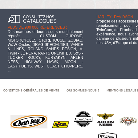
CONSULTEZ NOS
HARLEY DAVIDSON :
CATALOGUES
propose des accessoires
remplacement pour 
PLUS DE 900 000 RÉFÉRENCES :
TwinCam, de l'Ironhead 
Des marques et fournisseurs mondialement
expérience, nous avons
réputés : CUSTOM CHROME,
gamme de plusieurs mill
MOTORCYCLES STOREHOUSE, ZODIAC,
des USA, d'Europe et du
W&W Cycles, DRAG SPECIALTIES, VANCE
& HINES, ROLAND SANDS DESIGN, V-
TWIN - LE PERA, PARTS UNLIMITED, S&S -
TUCKER ROCKY, KURYAKYN, ARLEN
NESS, HIGHWAY HAWK, MOON -
EASYRIDERS, WEST COAST CHOPPERS,
...
CONDITIONS GÉNÉRALES DE VENTE
QUI SOMMES-NOUS ?
MENTIONS LÉGALE