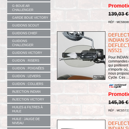
Promoti
G-BOUE AR
CHALLENGER
139,03 
GARDE BOUE VICTORY
RÉF : MCS808
GUIDONS SCOUT
GUIDONS CHIEF
DEFLECT
INDIAN 
GUIDONS
DEFLECTO
CHALLENGER
N5521
GUIDONS VICTORY
Pour INDIAN 
GUIDON : RISERS
commandes de
qui préfèrent
GUIDON : POIGNÉES
n'importe où,
nous proposo
GUIDON : LEVIERS
Cycle. Ces ...
GUIDON : COLLIERS
INJECTION INDIAN
Promoti
INJECTION VICTORY
145,36 
HUILES & FILTRES À
RÉF : MCS572
HUILE
HUILE : JAUGE DE
DEFLECT
NIVEAU
INDIAN S