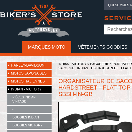
QUI SOMMES-
SERVIC
MARQUES MOTO
VÊTEMENTS GOODIES
NO
INDIAN - VICTORY
>
BAGAGERIE : ENJOLIVEUR
HARLEY-DAVIDSON
SACOCHE - INDIAN - HS HARDSTREET - FLAT T
MOTOS JAPONAISES
ORGANISATEUR DE SACOC
MOTOS ITALIENNES
HARDSTREET - FLAT TOP S
INDIAN - VICTORY
SBSH-IN-GB
PIÈCES INDIAN
VINTAGE
-
BOUGIES INDIAN
BOUGIES VICTORY