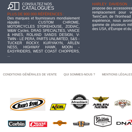
CONSULTEZ NOS
HARLEY DAVIDSON :
CATALOGUES
propose des accessoires
remplacement pour 
PLUS DE 900 000 RÉFÉRENCES :
TwinCam, de l'Ironhead 
Des marques et fournisseurs mondialement
expérience, nous avons
réputés : CUSTOM CHROME,
gamme de plusieurs mill
MOTORCYCLES STOREHOUSE, ZODIAC,
des USA, d'Europe et du
W&W Cycles, DRAG SPECIALTIES, VANCE
& HINES, ROLAND SANDS DESIGN, V-
TWIN - LE PERA, PARTS UNLIMITED, S&S -
TUCKER ROCKY, KURYAKYN, ARLEN
NESS, HIGHWAY HAWK, MOON -
EASYRIDERS, WEST COAST CHOPPERS,
...
CONDITIONS GÉNÉRALES DE VENTE
QUI SOMMES-NOUS ?
MENTIONS LÉGALE