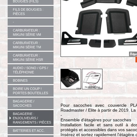
BOUGIES (FILS)
FILS DE BOUGIES :
PIÈCES
-
CARBURATEUR :
MIKUNI SÉRIE VM
CARBURATEUR :
MIKUNI SÉRIE TM
CARBURATEUR :
MIKUNI SÉRIE HSR
AUDIO / SONO / GPS /
TÉLÉPHONIE
BOBINES
BOIRE UN COUP !
PORTES BOUTEILLES
BAGAGERIE /
Pour sacoches avec couvercle PLAT 
SACOCHES
Roadmaster / Elite à partir de 2019. La
BAGAGERIE :
-
ENJOLIVEURS /
Ensemble d'étagères pour sacoches
RANGEMENTS / PIÈCES
Installation facile et sans outil à 
protégés et accessibles dans vos saco
BATTERIES ET ACC.
Insérez et sortez rapidement l'étagère