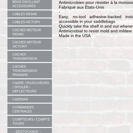
BRAS OSCILLANT
Antimicrobien pour résister à la moisis
ACCESSOIRES
Fabriqué aux Etats-Unis
-
CABLES INDIAN
Easy, no-tool adhesive-backed inst
accessible in your saddlebags
CABLES VICTORY
Quickly take the shelf in and out whene
CACHES MOTEUR
Antimicrobial to resist mold and mildew
INDIAN
Made in the USA
CACHES MOTEUR
VICTORY
CACHES
TRANSMISSION
CACHES
TRANSMISSION
PRIMAIRE
CADRE / ENJOLIVEURS
/ SPOILER /
DEFLECTEURS
CADENAS
COMMANDES
CENTRALES
COMPTEURS / COMPTE
TOURS
-- DESTOCKAGE --