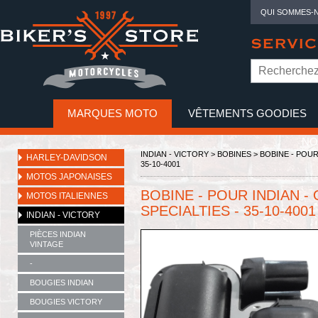
QUI SOMMES-
SERVIC
MARQUES MOTO
VÊTEMENTS GOODIES
NO
INDIAN - VICTORY
>
BOBINES
> BOBINE - POUR 
HARLEY-DAVIDSON
35-10-4001
MOTOS JAPONAISES
BOBINE - POUR INDIAN - 
MOTOS ITALIENNES
SPECIALTIES - 35-10-4001
INDIAN - VICTORY
PIÈCES INDIAN
VINTAGE
-
BOUGIES INDIAN
BOUGIES VICTORY