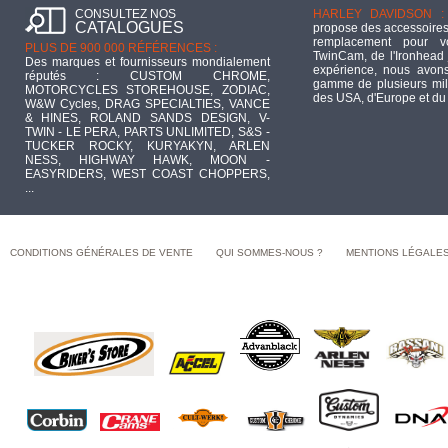
CONSULTEZ NOS
HARLEY DAVIDSON :
CATALOGUES
propose des accessoires
remplacement pour 
PLUS DE 900 000 RÉFÉRENCES :
TwinCam, de l'Ironhead 
Des marques et fournisseurs mondialement
expérience, nous avons
réputés : CUSTOM CHROME,
gamme de plusieurs mill
MOTORCYCLES STOREHOUSE, ZODIAC,
des USA, d'Europe et du
W&W Cycles, DRAG SPECIALTIES, VANCE
& HINES, ROLAND SANDS DESIGN, V-
TWIN - LE PERA, PARTS UNLIMITED, S&S -
TUCKER ROCKY, KURYAKYN, ARLEN
NESS, HIGHWAY HAWK, MOON -
EASYRIDERS, WEST COAST CHOPPERS,
...
CONDITIONS GÉNÉRALES DE VENTE
QUI SOMMES-NOUS ?
MENTIONS LÉGALE