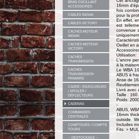
Cet ancrage
BRAS OSCILLANT
16mm d’épai
ACCESSOIRES
fois combin
CABLES INDIAN
pour la pro
En effet, e
CABLES VICTORY
est tellem
convenue au
CACHES MOTEUR
uniquement 
INDIAN
Caractérist
CACHES MOTEUR
Oeillet en 
VICTORY
Accessoire
Utilisation:
CACHES
L'ancre per
TRANSMISSION
à la maison
Le WBA 100
CACHES
TRANSMISSION
ABUS à haut
PRIMAIRE
Anse de 16
Revêtement
CADRE / ENJOLIVEURS
Livré avec
/ SPOILER /
Taille : 16
DEFLECTEURS
Poids: 2000
CADENAS
-
ABUS, WB
COMMANDES
16mm thick 
CENTRALES
outside. W
Includes m
COMPTEURS / COMPTE
Fits: > MU
TOURS
-- DESTOCKAGE --