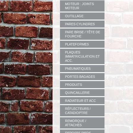
MOTEUR : JOINTS
MOTEUR
OUTILLAGE
PARES CYLINDRES
PARE BRISE / TÊTE DE
FOURCHE
PLATEFORMES
PLAQUES
IMMATRICULATION ET
ACC.
PNEUMATIQUES
PORTES BAGAGES
PRODUITS
QUINCAILLERIE
RADIATEUR ET ACC
RÉFLECTEURS /
CATADIOPTRE
REMORQUE /
ATTACHES