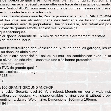
 de fixation de qualité se monte aussi bien au mur qu’au sol. Son an
sseur en acier spécial trempé offre une force de résistance optimale
é à l’antivol ABUS, vous avez alors pris de bonnes mesures de préve
tection contre le vol de votre moto.
n cas d’installation correcte, l’ancrage mural et au sol GRANIT™ WB
ent fixe que son utilisation dans des bâtiments de location devrait
 préalable avec le propriétaire. Une fois installé, son retrait est pos
avec de grands efforts, et c’est mieux comme ça.
iques techniques:
acier spécial cémenté de 16 mm de diamètre extrêmement résistant
s de montage inclus
met le verrouillage des véhicules deux-roues dans les garages, les c
 ou dans les abris autos
 peut être accroché au sol ou au mur; en combinaison avec un an
 niveau de sécurité, il constitue une très bonne protection
 mm de diamètre
 PVC de grande qualité
 accessoires de montage
0 / 165 mm
 gr
A 100 GRANIT GROUND ANCHOR
shackle. Security level 20. Very robust. Mounts on floor or wall, insi
eatherproof design. Flat shape enables driving over it without prob
ounting hardware. Weight 2kg. Dimensions: 160mm x 165mm.
LTIFIT