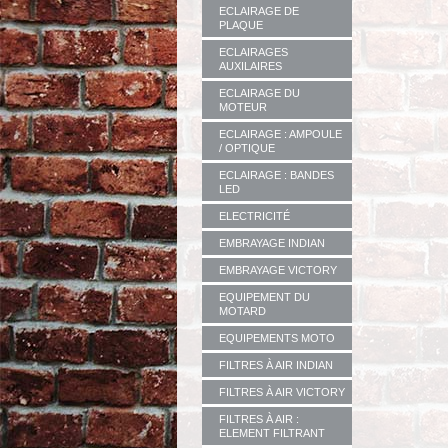
ECLAIRAGE DE
PLAQUE
ECLAIRAGES
AUXILAIRES
ECLAIRAGE DU
MOTEUR
ECLAIRAGE : AMPOULE
/ OPTIQUE
ECLAIRAGE : BANDES
LED
ELECTRICITÉ
EMBRAYAGE INDIAN
EMBRAYAGE VICTORY
EQUIPEMENT DU
MOTARD
EQUIPEMENTS MOTO
FILTRES À AIR INDIAN
FILTRES À AIR VICTORY
FILTRES À AIR :
ELEMENT FILTRANT