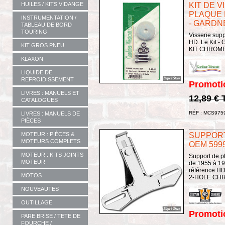
HUILES / KITS VIDANGE
KIT DE 
PLAQUE 
INSTRUMENTATION /
- GARDN
TABLEAU DE BORD
TOURING
Visserie supp
HD. Le Kit
KIT GROS PNEU
KIT CHROME
KLAXON
LIQUIDE DE
REFROIDISSEMENT
Promoti
LIVRES : MANUELS ET
12,89 €
CATALOGUES
RÉF : MCS975
LIVRES : MANUELS DE
PIÈCES
MOTEUR : PIÈCES &
SUPPORT
MOTEURS COMPLETS
OEM 599
MOTEUR : KITS JOINTS
Support de p
MOTEUR
de 1955 à 197
référence H
MOTOS
2-HOLE CHRO
NOUVEAUTES
OUTILLAGE
Promoti
PARE BRISE / TETE DE
FOURCHE /