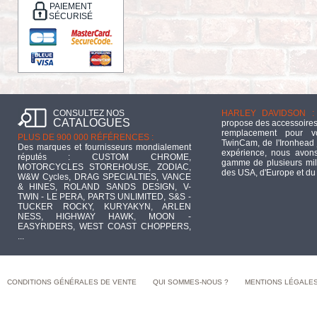
PAIEMENT
SÉCURISÉ
CONSULTEZ NOS
HARLEY DAVIDSON :
CATALOGUES
propose des accessoires
remplacement pour 
PLUS DE 900 000 RÉFÉRENCES :
TwinCam, de l'Ironhead 
Des marques et fournisseurs mondialement
expérience, nous avons
réputés : CUSTOM CHROME,
gamme de plusieurs mill
MOTORCYCLES STOREHOUSE, ZODIAC,
des USA, d'Europe et du
W&W Cycles, DRAG SPECIALTIES, VANCE
& HINES, ROLAND SANDS DESIGN, V-
TWIN - LE PERA, PARTS UNLIMITED, S&S -
TUCKER ROCKY, KURYAKYN, ARLEN
NESS, HIGHWAY HAWK, MOON -
EASYRIDERS, WEST COAST CHOPPERS,
...
CONDITIONS GÉNÉRALES DE VENTE
QUI SOMMES-NOUS ?
MENTIONS LÉGALE