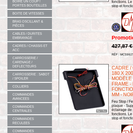
BOIRE UN COUP !
fonctions. Le 
PORTES BOUTEILLES
stop et foncti
BOITE DE VITESSES
BRAS OSCILLANT &
PIÈCES
CABLES / DURITES
Promoti
EMBRAYAGE
427,87 
CADRES / CHASSIS ET
ACC
RÉF : MCS992
CARROSSERIE /
CARENAGE /
DEFLECTEURS
CADRE /
180 X 20
CARROSSERIE : SABOT
MODÈLE 3
/ SPOILER
FRAME -
COLLIERS
FONCTION
MM - NOI
COMMANDES
AVANCEES
Feu Stop / Fe
plaque - Sup
COMMANDES
éclairage de
CENTRALES
fonctions. Le 
stop et foncti
COMMANDES
RECULEES
COMMANDES