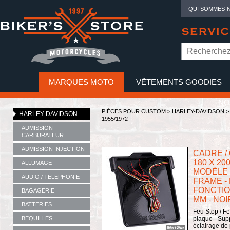
QUI SOMMES-
SERVIC
MARQUES MOTO
VÊTEMENTS GOODIES
NO
PIÈCES POUR CUSTOM >
HARLEY-DAVIDSON
HARLEY-DAVIDSON
1955/1972
ADMISSION
CARBURATEUR
ADMISSION INJECTION
CADRE /
180 X 20
ALLUMAGE
MODÈLE 3
AUDIO / TELEPHONIE
FRAME -
FONCTION
BAGAGERIE
MM - NOI
BATTERIES
Feu Stop / Fe
BEQUILLES
plaque - Sup
éclairage de