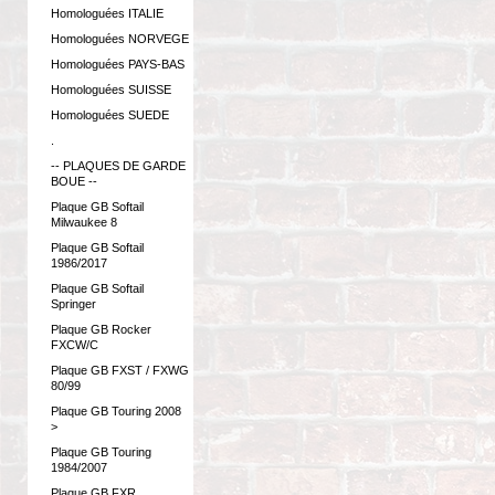
Homologuées ITALIE
Homologuées NORVEGE
Homologuées PAYS-BAS
Homologuées SUISSE
Homologuées SUEDE
.
-- PLAQUES DE GARDE
BOUE --
Plaque GB Softail
Milwaukee 8
Plaque GB Softail
1986/2017
Plaque GB Softail
Springer
Plaque GB Rocker
FXCW/C
Plaque GB FXST / FXWG
80/99
Plaque GB Touring 2008
>
Plaque GB Touring
1984/2007
Plaque GB FXR