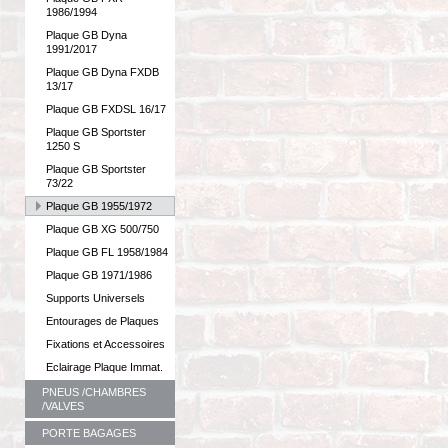
1986/1994
Plaque GB Dyna
1991/2017
Plaque GB Dyna FXDB
13/17
Plaque GB FXDSL 16/17
Plaque GB Sportster
1250 S
Plaque GB Sportster
73/22
Plaque GB 1955/1972
Plaque GB XG 500/750
Plaque GB FL 1958/1984
Plaque GB 1971/1986
Supports Universels
Entourages de Plaques
Fixations et Accessoires
Eclairage Plaque Immat.
PNEUS /CHAMBRES
/VALVES
PORTE BAGAGES