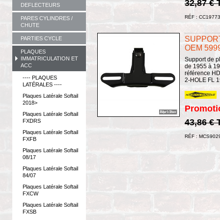
32,87 €
DEFLECTEURS
RÉF : CC1977
PARES CYLINDRES /
CHUTE
SUPPORT
PARTIES CYCLE
OEM 5999
PLAQUES
IMMATRICULATION ET
Support de p
ACC
de 1955 à 197
référence H
---- PLAQUES
2-HOLE FL 1
LATÉRALES ----
Plaques Latérale Softail
2018>
Promoti
Plaques Latérale Softail
43,86 €
FXDRS
Plaques Latérale Softail
RÉF : MCS902
FXFB
Plaques Latérale Softail
08/17
Plaques Latérale Softail
84/07
Plaques Latérale Softail
FXCW
Plaques Latérale Softail
FXSB