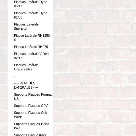
Plaques Latérale Dyna
06/17
Plaques Latérale Dyna
91/05
Plaques Latérale
Sportster
Plaque Latérale RH1250
S
Plaque Latérale RH975
Plaques Latérale V-Rod
02/17
Plaques Latérale
Universelles
.
---- PLAQUES
LATÉRALES ----
Supports Plaques Format
US
Supports Plaques CPV
Supports Plaques Cult
Werk
Supports Plaques Heinz
Bike
Supports Plaque Killer