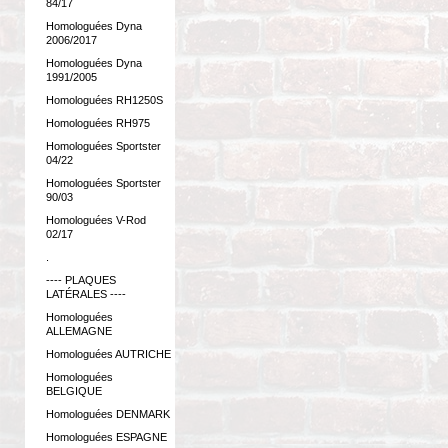
84/17
Homologuées Dyna
2006/2017
Homologuées Dyna
1991/2005
Homologuées RH1250S
Homologuées RH975
Homologuées Sportster
04/22
Homologuées Sportster
90/03
Homologuées V-Rod
02/17
.
---- PLAQUES
LATÉRALES ----
Homologuées
ALLEMAGNE
Homologuées AUTRICHE
Homologuées
BELGIQUE
Homologuées DENMARK
Homologuées ESPAGNE