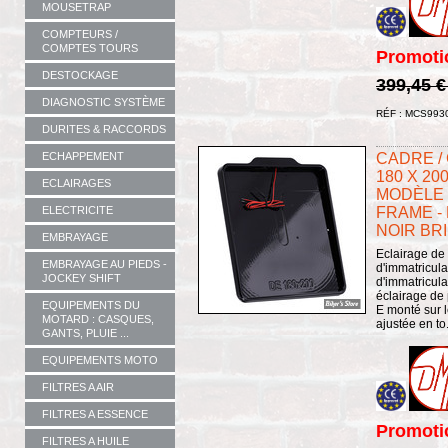
MOUSETRAP
COMPTEURS /
COMPTES TOURS
Promoti
DESTOCKAGE
399,45 
DIAGNOSTIC SYSTÈME
RÉF : MCS993
DURITES & RACCORDS
ECHAPPEMENT
CADRE /
180 X 20
ECLAIRAGES
MODÈLE 5
ELECTRICITE
FRAME - 
NOIR BR
EMBRAYAGE
Eclairage de
EMBRAYAGE AU PIEDS -
d'immatricul
JOCKEY SHIFT
d'immatricula
éclairage de
EQUIPEMENTS DU
E monté sur l
MOTARD : CASQUES,
ajustée en to.
GANTS, PLUIE ...
EQUIPEMENTS MOTO
FILTRES A AIR
FILTRES A ESSENCE
Promoti
FILTRES A HUILE