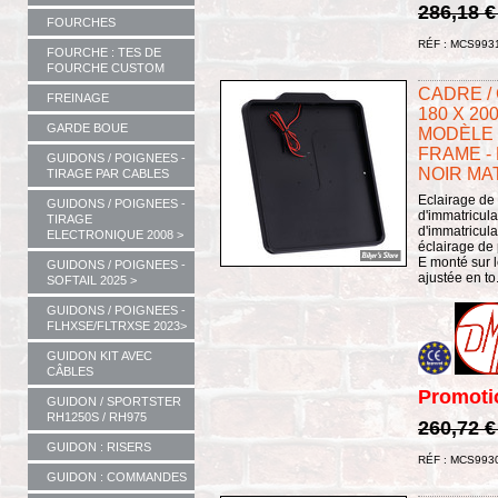
286,18 
FOURCHES
RÉF : MCS993
FOURCHE : TES DE
FOURCHE CUSTOM
CADRE /
FREINAGE
180 X 20
GARDE BOUE
MODÈLE 5
FRAME - 
GUIDONS / POIGNEES -
NOIR MA
TIRAGE PAR CABLES
Eclairage de
GUIDONS / POIGNEES -
d'immatricul
TIRAGE
d'immatricula
ELECTRONIQUE 2008 >
éclairage de
E monté sur l
GUIDONS / POIGNEES -
ajustée en to.
SOFTAIL 2025 >
GUIDONS / POIGNEES -
FLHXSE/FLTRXSE 2023>
GUIDON KIT AVEC
CÂBLES
Promoti
GUIDON / SPORTSTER
RH1250S / RH975
260,72 
GUIDON : RISERS
RÉF : MCS993
GUIDON : COMMANDES