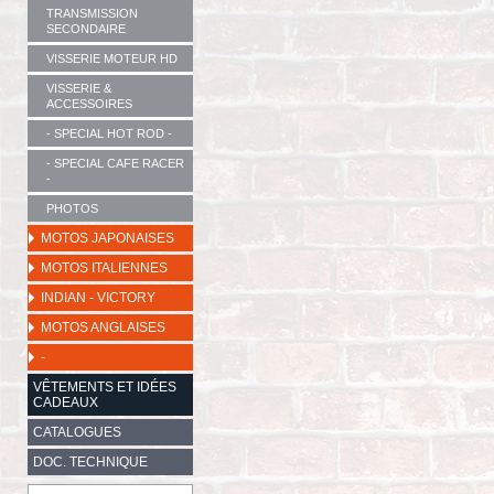
TRANSMISSION
SECONDAIRE
VISSERIE MOTEUR HD
VISSERIE &
ACCESSOIRES
- SPECIAL HOT ROD -
- SPECIAL CAFE RACER
-
PHOTOS
MOTOS JAPONAISES
MOTOS ITALIENNES
INDIAN - VICTORY
MOTOS ANGLAISES
-
VÊTEMENTS ET IDÉES
CADEAUX
CATALOGUES
DOC. TECHNIQUE