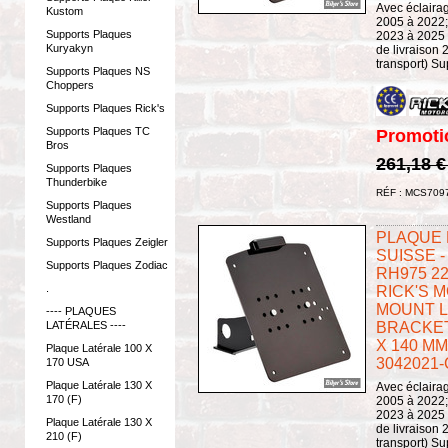
Avec éclaira
Kustom
2005 à 2022
Supports Plaques
2023 à 2025 .
Kuryakyn
de livraison 
transport) Su
Supports Plaques NS
Choppers
Supports Plaques Rick's
Supports Plaques TC
Promoti
Bros
261,18 
Supports Plaques
Thunderbike
RÉF : MCS709
Supports Plaques
Westland
PLAQUE L
Supports Plaques Zeigler
SUISSE -
Supports Plaques Zodiac
RH975 22
.
RICK'S 
MOUNT L
---- PLAQUES
LATÉRALES ----
BRACKET
X 140 MM 
Plaque Latérale 100 X
3042021
170 USA
Plaque Latérale 130 X
Avec éclaira
170 (F)
2005 à 2022
2023 à 2025 .
Plaque Latérale 130 X
de livraison 
210 (F)
transport) Su