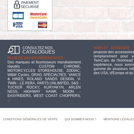
PAIEMENT
SÉCURISÉ
CONSULTEZ NOS
HARLEY DAVIDSON :
CATALOGUES
propose des accessoires
remplacement pour 
PLUS DE 900 000 RÉFÉRENCES :
TwinCam, de l'Ironhead 
Des marques et fournisseurs mondialement
expérience, nous avons
réputés : CUSTOM CHROME,
gamme de plusieurs mill
MOTORCYCLES STOREHOUSE, ZODIAC,
des USA, d'Europe et du
W&W Cycles, DRAG SPECIALTIES, VANCE
& HINES, ROLAND SANDS DESIGN, V-
TWIN - LE PERA, PARTS UNLIMITED, S&S -
TUCKER ROCKY, KURYAKYN, ARLEN
NESS, HIGHWAY HAWK, MOON -
EASYRIDERS, WEST COAST CHOPPERS,
...
CONDITIONS GÉNÉRALES DE VENTE
QUI SOMMES-NOUS ?
MENTIONS LÉGALE