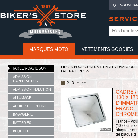
QUI SOMMES-
SERVIC
MARQUES MOTO
VÊTEMENTS GOODIES
NO
PIÈCES POUR CUSTOM >
HARLEY-DAVIDSON
HARLEY-DAVIDSON
LATÉRALE RH975
ADMISSION
CARBURATEUR
1
2
3
>
>>
ADMISSION INJECTION
CADRE /
130 X 1
ALLUMAGE
D IMMAT
AUDIO / TELEPHONIE
FRANCE -
CHROME
BAGAGERIE
France - Pour
BATTERIES
(13.00cm) x 6
plaques sont
BEQUILLES
de plaque d’i