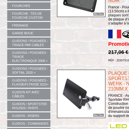
NOIR
FOURCHES
France - Pour
(13.50cm) x 8
FOURCHE : TES DE
plaques sont
FOURCHE CUSTOM
de plaque d’i
s’adapter à l
FREINAGE
GARDE BOUE
GUIDONS / POIGNEES -
Promoti
TIRAGE PAR CABLES
217,06 
GUIDONS / POIGNEES -
TIRAGE
RÉF : ZOD751
ELECTRONIQUE 2008 >
GUIDONS / POIGNEES -
SOFTAIL 2025 >
PLAQUE L
SPORTST
GUIDONS / POIGNEES -
WERK - N
FLHXSE/FLTRXSE 2023>
210MM X
GUIDON KIT AVEC
FRANCE - Ave
CÂBLES
Sportster RH9
Construction
GUIDON / SPORTSTER
de poudre no
RH1250S / RH975
d'immatricula
du support de 
GUIDON : RISERS
GUIDON : COMMANDES