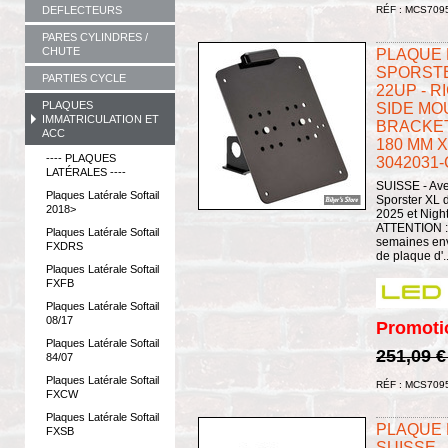
DEFLECTEURS
RÉF : MCS709
PARES CYLINDRES /
CHUTE
PLAQUE L
SPORSTER
PARTIES CYCLE
22UP - 
PLAQUES
SIDE MO
IMMATRICULATION ET
BRACKET
ACC
180 MM X
---- PLAQUES
3042031
LATÉRALES ----
SUISSE - Ave
Plaques Latérale Softail
Sporster XL 
2018>
2025 et Night
ATTENTION : p
Plaques Latérale Softail
semaines env
FXDRS
de plaque d'..
Plaques Latérale Softail
FXFB
Plaques Latérale Softail
08/17
Promoti
Plaques Latérale Softail
251,09 
84/07
Plaques Latérale Softail
RÉF : MCS709
FXCW
Plaques Latérale Softail
PLAQUE L
FXSB
SUISSE -