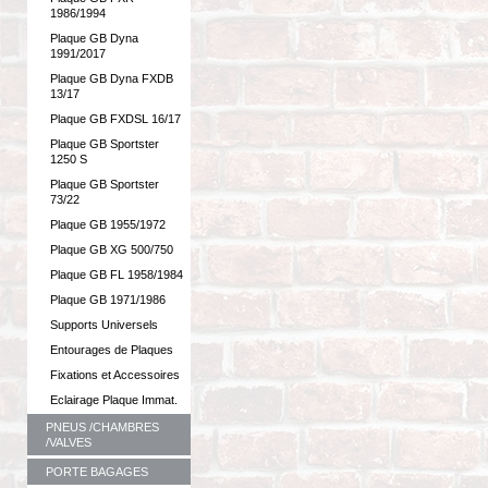
1986/1994
Plaque GB Dyna
1991/2017
Plaque GB Dyna FXDB
13/17
Plaque GB FXDSL 16/17
Plaque GB Sportster
1250 S
Plaque GB Sportster
73/22
Plaque GB 1955/1972
Plaque GB XG 500/750
Plaque GB FL 1958/1984
Plaque GB 1971/1986
Supports Universels
Entourages de Plaques
Fixations et Accessoires
Eclairage Plaque Immat.
PNEUS /CHAMBRES
/VALVES
PORTE BAGAGES