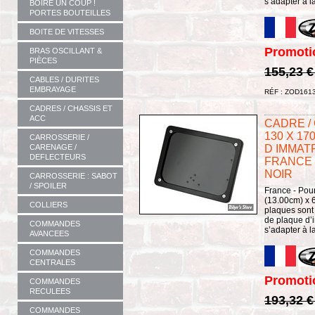
s’adapter à l
BOIRE UN COUP !
PORTES BOUTEILLES
BOITE DE VITESSES
Promoti
BRAS OSCILLANT &
PIÈCES
155,23 
CABLES / DURITES
EMBRAYAGE
RÉF : ZOD161
CADRES / CHASSIS ET
ACC
CADRE /
130 X 1
CARROSSERIE /
CARENAGE /
D IMMAT
DEFLECTEURS
FRANCE -
NOIR
CARROSSERIE : SABOT
/ SPOILER
France - Pour
(13.00cm) x 6
COLLIERS
plaques sont
de plaque d’i
COMMANDES
s’adapter à l
AVANCEES
COMMANDES
CENTRALES
Promoti
COMMANDES
RECULEES
193,32 
COMMANDES