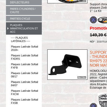
DEFLECTEURS
Support chro
plaques Zodi
PARES CYLINDRES /
1". Le Kit
CHUTE
PARTIES CYCLE
PLAQUES
Promoti
IMMATRICULATION ET
ACC
149,39 
---- PLAQUES
LATÉRALES ----
RÉF : ZOD751
Plaques Latérale Softail
2018>
SUPPORT
Plaques Latérale Softail
- THUND
FXDRS
RH975 22
Plaques Latérale Softail
NOIR MAT
FXFB
HOMOLOGUÉ -
Plaques Latérale Softail
2022, Nights
08/17
pièce - Cadr
séparément (
Plaques Latérale Softail
store.fr/cadr
84/07
Eclairage de 
Plaques Latérale Softail
FXCW
Plaques Latérale Softail
FXSB