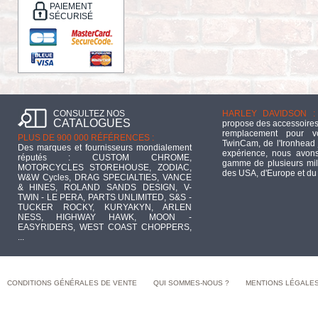
PAIEMENT
SÉCURISÉ
CONSULTEZ NOS
HARLEY DAVIDSON :
CATALOGUES
propose des accessoires
remplacement pour 
PLUS DE 900 000 RÉFÉRENCES :
TwinCam, de l'Ironhead 
Des marques et fournisseurs mondialement
expérience, nous avons
réputés : CUSTOM CHROME,
gamme de plusieurs mill
MOTORCYCLES STOREHOUSE, ZODIAC,
des USA, d'Europe et du
W&W Cycles, DRAG SPECIALTIES, VANCE
& HINES, ROLAND SANDS DESIGN, V-
TWIN - LE PERA, PARTS UNLIMITED, S&S -
TUCKER ROCKY, KURYAKYN, ARLEN
NESS, HIGHWAY HAWK, MOON -
EASYRIDERS, WEST COAST CHOPPERS,
...
CONDITIONS GÉNÉRALES DE VENTE
QUI SOMMES-NOUS ?
MENTIONS LÉGALE