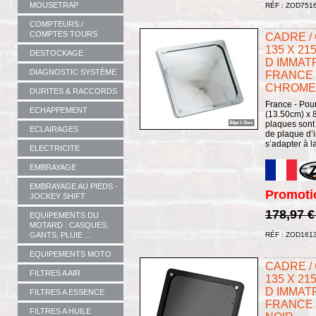
MOUSETRAP
RÉF : ZOD751
COMPTEURS /
COMPTES TOURS
CADRE /
135 X 2
DESTOCKAGE
D IMMAT
DIAGNOSTIC SYSTÈME
FRANCE -
CHROME
DURITES & RACCORDS
France - Pour
ECHAPPEMENT
(13.50cm) x 8
plaques sont
ECLAIRAGES
de plaque d’i
s’adapter à l
ELECTRICITE
EMBRAYAGE
EMBRAYAGE AU PIEDS -
Promoti
JOCKEY SHIFT
178,97 
EQUIPEMENTS DU
MOTARD : CASQUES,
GANTS, PLUIE ...
RÉF : ZOD161
EQUIPEMENTS MOTO
CADRE /
FILTRES A AIR
135 X 2
D IMMAT
FILTRES A ESSENCE
FRANCE -
FILTRES A HUILE