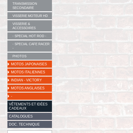
TRANSMISSION
SECONDAIRE
VISSERIE MOTEUR HD
VISSERIE &
ACCESSOIRES
- SPECIAL HOT ROD -
- SPECIAL CAFE RACER
-
PHOTOS
MOTOS JAPONAISES
MOTOS ITALIENNES
INDIAN - VICTORY
MOTOS ANGLAISES
-
VÊTEMENTS ET IDÉES
CADEAUX
CATALOGUES
DOC. TECHNIQUE