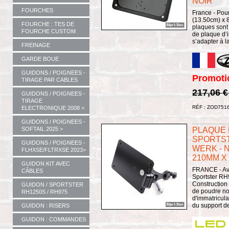
NOIR
FOURCHES
France - Pour
(13.50cm) x 8
FOURCHE : TES DE
plaques sont
FOURCHE CUSTOM
de plaque d’i
s’adapter à l
FREINAGE
GARDE BOUE
GUIDONS / POIGNEES -
Promoti
TIRAGE PAR CABLES
217,06 
GUIDONS / POIGNEES -
TIRAGE
RÉF : ZOD751
ELECTRONIQUE 2008 >
GUIDONS / POIGNEES -
SOFTAIL 2025 >
PLAQUE L
SPORTST
GUIDONS / POIGNEES -
WERK - N
FLHXSE/FLTRXSE 2023>
210MM X
GUIDON KIT AVEC
FRANCE - Ave
CÂBLES
Sportster RH9
Construction
GUIDON / SPORTSTER
de poudre no
RH1250S / RH975
d'immatricula
du support de 
GUIDON : RISERS
GUIDON : COMMANDES