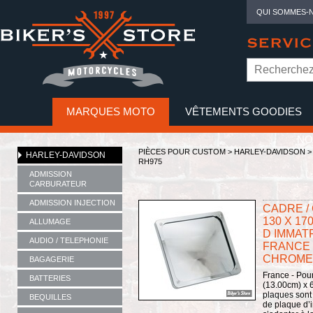
QUI SOMMES-
SERVIC
MARQUES MOTO
VÊTEMENTS GOODIES
NO
PIÈCES POUR CUSTOM >
HARLEY-DAVIDSON
HARLEY-DAVIDSON
RH975
ADMISSION
CARBURATEUR
ADMISSION INJECTION
CADRE /
130 X 1
ALLUMAGE
D IMMAT
AUDIO / TELEPHONIE
FRANCE -
CHROME
BAGAGERIE
France - Pour
BATTERIES
(13.00cm) x 6
plaques sont
BEQUILLES
de plaque d’i