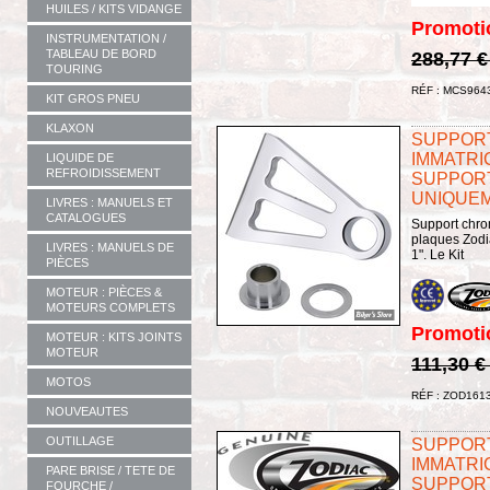
HUILES / KITS VIDANGE
Promoti
INSTRUMENTATION /
TABLEAU DE BORD
288,77 
TOURING
RÉF : MCS964
KIT GROS PNEU
KLAXON
SUPPORT
IMMATRI
LIQUIDE DE
REFROIDISSEMENT
SUPPOR
UNIQUE
LIVRES : MANUELS ET
CATALOGUES
Support chro
plaques Zodi
LIVRES : MANUELS DE
1". Le Kit
PIÈCES
MOTEUR : PIÈCES &
MOTEURS COMPLETS
Promoti
MOTEUR : KITS JOINTS
MOTEUR
111,30 €
MOTOS
RÉF : ZOD161
NOUVEAUTES
OUTILLAGE
SUPPORT
IMMATRI
PARE BRISE / TETE DE
SUPPORT
FOURCHE /