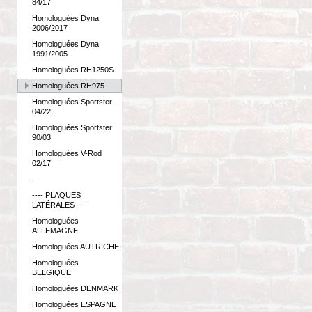
84/17
Homologuées Dyna
2006/2017
Homologuées Dyna
1991/2005
Homologuées RH1250S
Homologuées RH975
Homologuées Sportster
04/22
Homologuées Sportster
90/03
Homologuées V-Rod
02/17
.
---- PLAQUES
LATÉRALES ----
Homologuées
ALLEMAGNE
Homologuées AUTRICHE
Homologuées
BELGIQUE
Homologuées DENMARK
Homologuées ESPAGNE