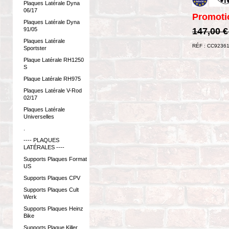
Plaques Latérale Dyna
06/17
Promoti
Plaques Latérale Dyna
91/05
147,00 
Plaques Latérale
RÉF : CC9236
Sportster
Plaque Latérale RH1250
S
Plaque Latérale RH975
Plaques Latérale V-Rod
02/17
Plaques Latérale
Universelles
.
---- PLAQUES
LATÉRALES ----
Supports Plaques Format
US
Supports Plaques CPV
Supports Plaques Cult
Werk
Supports Plaques Heinz
Bike
Supports Plaque Killer