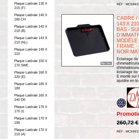
Plaque Latérale 135 X
RÉF : MCS993
215 (F)
Plaque Latérale 140 X
CADRE /
180 CH
143 X 21
Plaque Latérale 140 X
BAS - S
210 (B)
D'IMMATR
Plaque Latérale 143 X
MODÈLE 5
210 (NL)
FRAME - 
Plaque Latérale 145 X
NOIR MA
210
Eclairage de
Plaque Latérale 150 X
d'immatricul
170 SWE
d'immatricula
éclairage de
Plaque Latérale 160 X
E monté sur l
220 (E)
ajustée en to.
Plaque Latérale 165 X
180
Plaque Latérale 165 X
240 DK
Plaque Latérale 170 X
170 (I)
Promoti
Plaque Latérale 170 X
260,72 
190
Plaque Latérale 170 X
RÉF : MCS993
210 (A)