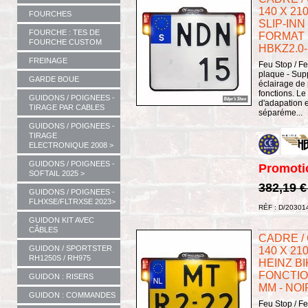
140 X 210
FOURCHES
SLIP-INN
FOURCHE : TES DE
FORMAT :
FOURCHE CUSTOM
HBKZ2.0
FREINAGE
Feu Stop / Fe
plaque - Sup
GARDE BOUE
éclairage de
fonctions. Le
GUIDONS / POIGNEES -
d'adapation 
TIRAGE PAR CABLES
séparéme...
GUIDONS / POIGNEES -
TIRAGE
ELECTRONIQUE 2008 >
GUIDONS / POIGNEES -
Promoti
SOFTAIL 2025 >
382,19 
GUIDONS / POIGNEES -
FLHXSE/FLTRXSE 2023>
RÉF : D/20301
GUIDON KIT AVEC
CÂBLES
CADRE /
GUIDON / SPORTSTER
140 X 21
RH1250S / RH975
HEINZ BI
FONCTION
GUIDON : RISERS
MM - NOI
GUIDON : COMMANDES
Feu Stop / Fe