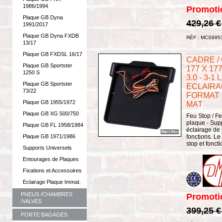
1986/1994
Promoti
Plaque GB Dyna
429,26 
1991/2017
Plaque GB Dyna FXDB
RÉF : MCS995
13/17
Plaque GB FXDSL 16/17
CADRE /
Plaque GB Sportster
177 X 17
1250 S
3.0 - 3-
Plaque GB Sportster
ECLAIRA
73/22
FORMAT :
Plaque GB 1955/1972
MAT
Plaque GB XG 500/750
Feu Stop / Fe
plaque - Sup
Plaque GB FL 1958/1984
éclairage de
Plaque GB 1971/1986
fonctions. Le 
stop et foncti
Supports Universels
Entourages de Plaques
Fixations et Accessoires
Eclairage Plaque Immat.
PNEUS /CHAMBRES
Promoti
/VALVES
399,25 
PORTE BAGAGES