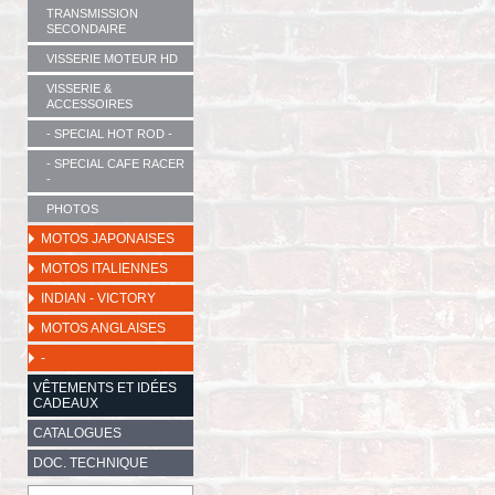
TRANSMISSION
SECONDAIRE
VISSERIE MOTEUR HD
VISSERIE &
ACCESSOIRES
- SPECIAL HOT ROD -
- SPECIAL CAFE RACER
-
PHOTOS
MOTOS JAPONAISES
MOTOS ITALIENNES
INDIAN - VICTORY
MOTOS ANGLAISES
-
VÊTEMENTS ET IDÉES
CADEAUX
CATALOGUES
DOC. TECHNIQUE