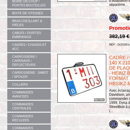
d'adapation 
BOIRE UN COUP !
séparéme...
PORTES BOUTEILLES
BOITE DE VITESSES
BRAS OSCILLANT &
PIÈCES
Promoti
CABLES / DURITES
382,19 
EMBRAYAGE
CADRES / CHASSIS ET
RÉF : D/20301
ACC
CARROSSERIE /
CADRE /
CARENAGE /
140 X 21
DEFLECTEURS
DE PLAQ
CARROSSERIE : SABOT
- HEINZ B
/ SPOILER
FORMAT :
HBSIKZ-
COLLIERS
Avec éclairag
COMMANDES
Davidson, un 
AVANCEES
commander sé
1999, Dyna d
COMMANDES
StreetBob à p
CENTRALES
(...
COMMANDES
RECULEES
COMMANDES