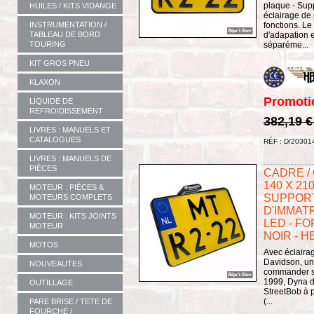
plaque - Sup
HUILES / KITS VIDANGE
éclairage de
INSTRUMENTATION /
fonctions. Le
TABLEAU DE BORD
d'adapation 
TOURING
séparéme...
KIT GROS PNEU
KLAXON
Promoti
LIQUIDE DE
REFROIDISSEMENT
382,19 
LIVRES : MANUELS ET
CATALOGUES
RÉF : D/20301
LIVRES : MANUELS DE
PIÈCES
CADRE /
140 X 21
MOTEUR : PIÈCES &
SUPPOR
MOTEURS COMPLETS
D'IMMATR
MOTEUR : KITS JOINTS
LED - FO
MOTEUR
NOIR - H
MOTOS
Avec éclairag
Davidson, un 
NOUVEAUTES
commander sé
1999, Dyna d
OUTILLAGE
StreetBob à p
(...
PARE BRISE / TETE DE
FOURCHE /