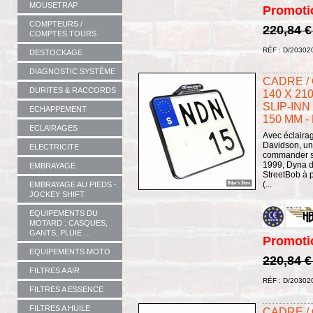
MOUSETRAP
Promoti
COMPTEURS /
220,84 
COMPTES TOURS
RÉF : D/20302
DESTOCKAGE
DIAGNOSTIC SYSTÈME
CADRE /
DURITES & RACCORDS
140 X 210
SLIP-INN
ECHAPPEMENT
150 MM -
ECLAIRAGES
Avec éclairag
Davidson, un 
ELECTRICITE
commander sé
1999, Dyna d
EMBRAYAGE
StreetBob à p
(...
EMBRAYAGE AU PIEDS -
JOCKEY SHIFT
EQUIPEMENTS DU
MOTARD : CASQUES,
GANTS, PLUIE ...
Promoti
EQUIPEMENTS MOTO
220,84 
FILTRES A AIR
RÉF : D/20302
FILTRES A ESSENCE
FILTRES A HUILE
CADRE /