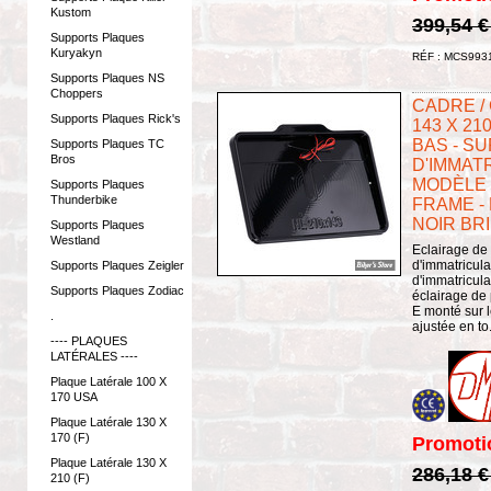
Kustom
399,54 
Supports Plaques
Kuryakyn
RÉF : MCS993
Supports Plaques NS
Choppers
CADRE /
Supports Plaques Rick's
143 X 21
BAS - S
Supports Plaques TC
Bros
D'IMMATR
MODÈLE 5
Supports Plaques
Thunderbike
FRAME - 
NOIR BR
Supports Plaques
Westland
Eclairage de
d'immatricul
Supports Plaques Zeigler
d'immatricula
Supports Plaques Zodiac
éclairage de
E monté sur l
.
ajustée en to.
---- PLAQUES
LATÉRALES ----
Plaque Latérale 100 X
170 USA
Plaque Latérale 130 X
170 (F)
Promoti
Plaque Latérale 130 X
286,18 
210 (F)