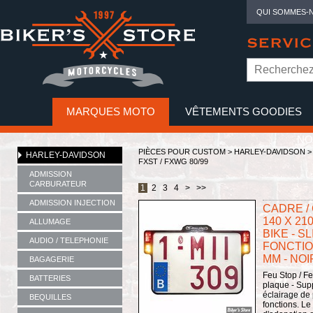
QUI SOMMES-
SERVIC
MARQUES MOTO
VÊTEMENTS GOODIES
NO
PIÈCES POUR CUSTOM >
HARLEY-DAVIDSON
HARLEY-DAVIDSON
FXST / FXWG 80/99
ADMISSION
CARBURATEUR
1
2
3
4
>
>>
ADMISSION INJECTION
CADRE /
140 X 21
ALLUMAGE
BIKE - SL
AUDIO / TELEPHONIE
FONCTION
MM - NOI
BAGAGERIE
Feu Stop / Fe
BATTERIES
plaque - Sup
éclairage de
BEQUILLES
fonctions. Le