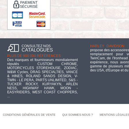
PAIEMENT
SÉCURISÉ
CONSULTEZ NOS
HARLEY DAVIDSON :
CATALOGUES
propose des accessoires
remplacement pour 
PLUS DE 900 000 RÉFÉRENCES :
TwinCam, de l'Ironhead 
Des marques et fournisseurs mondialement
expérience, nous avons
réputés : CUSTOM CHROME,
gamme de plusieurs mill
MOTORCYCLES STOREHOUSE, ZODIAC,
des USA, d'Europe et du
W&W Cycles, DRAG SPECIALTIES, VANCE
& HINES, ROLAND SANDS DESIGN, V-
TWIN - LE PERA, PARTS UNLIMITED, S&S -
TUCKER ROCKY, KURYAKYN, ARLEN
NESS, HIGHWAY HAWK, MOON -
EASYRIDERS, WEST COAST CHOPPERS,
...
CONDITIONS GÉNÉRALES DE VENTE
QUI SOMMES-NOUS ?
MENTIONS LÉGALE