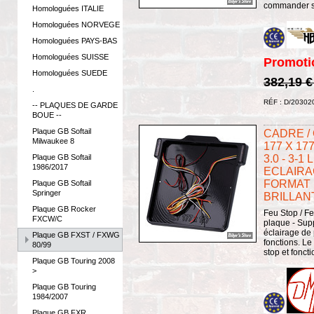
commander sé
Homologuées ITALIE
Homologuées NORVEGE
Homologuées PAYS-BAS
Homologuées SUISSE
Promoti
Homologuées SUEDE
382,19 
.
RÉF : D/20302
-- PLAQUES DE GARDE
BOUE --
Plaque GB Softail
CADRE /
Milwaukee 8
177 X 17
Plaque GB Softail
3.0 - 3-
1986/2017
ECLAIRA
FORMAT :
Plaque GB Softail
Springer
BRILLAN
Plaque GB Rocker
Feu Stop / Fe
FXCW/C
plaque - Sup
éclairage de
Plaque GB FXST / FXWG
fonctions. Le 
80/99
stop et foncti
Plaque GB Touring 2008
>
Plaque GB Touring
1984/2007
Plaque GB FXR