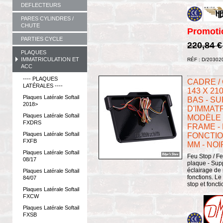
DEFLECTEURS
PARES CYLINDRES /
CHUTE
Promoti
PARTIES CYCLE
220,84 
PLAQUES
IMMATRICULATION ET
RÉF : D/20302
ACC
---- PLAQUES
CADRE /
LATÉRALES ----
143 X 21
Plaques Latérale Softail
BAS - S
2018>
D'IMMATR
Plaques Latérale Softail
MODÈLE 3
FXDRS
FRAME -
Plaques Latérale Softail
FONCTION
FXFB
MM - NOI
Plaques Latérale Softail
Feu Stop / Fe
08/17
plaque - Sup
éclairage de
Plaques Latérale Softail
fonctions. Le 
84/07
stop et foncti
Plaques Latérale Softail
FXCW
Plaques Latérale Softail
FXSB