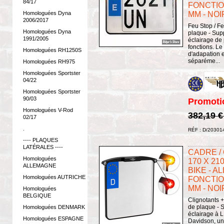
84/17
FONCTION
Homologuées Dyna
MM - NOI
2006/2017
Feu Stop / Fe
Homologuées Dyna
plaque - Sup
1991/2005
éclairage de
fonctions. Le
Homologuées RH1250S
d'adapation 
séparéme...
Homologuées RH975
Homologuées Sportster
04/22
Homologuées Sportster
90/03
Promoti
Homologuées V-Rod
382,19 
02/17
.
RÉF : D/20301
---- PLAQUES
LATÉRALES ----
CADRE /
Homologuées
170 X 21
ALLEMAGNE
BIKE - A
Homologuées AUTRICHE
FONCTION
MM - NOI
Homologuées
BELGIQUE
Clignotants +
de plaque - 
Homologuées DENMARK
éclairage à L
Homologuées ESPAGNE
Davidson, un 