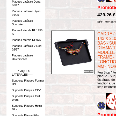
Plaques Latérale Dyna
06/17
Promoti
Plaques Latérale Dyna
429,26 
91/05
Plaques Latérale
RÉF : MCS988
Sportster
Plaque Latérale RH1250
CADRE /
S
143 X 21
Plaque Latérale RH975
BAS - S
Plaques Latérale V-Rod
D'IMMATR
02/17
MODÈLE 3
Plaques Latérale
FRAME -
Universelles
FONCTION
.
MM - NOI
---- PLAQUES
Feu Stop / Fe
LATÉRALES ----
plaque - Sup
éclairage de
Supports Plaques Format
fonctions. Le 
US
stop et foncti
Supports Plaques CPV
Supports Plaques Cult
Werk
Supports Plaques Heinz
Bike
Promoti
Supports Plaque Killer