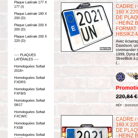
Plaque Latérale 177 X
CADRE /
177 (I)
160 X 22
Plaque Latérale 180 X
DE PLAQ
200 (D)
- HEINZ B
Plaque Latérale 200 X
FORMAT :
200 (D)
HBSIKZ-
Plaque Latérale 200 X
220 (D)
Avec éclairag
Davidson, un 
.
commander sé
1999, Dyna d
---- PLAQUES
StreetBob à p
LATÉRALES ----
(...
Homologuées Softail
2018>
Homologuées Softail
FXDRS
Promoti
Homologuées Softail
FXFB/S
220,84 
Homologuées Softail
08/17
RÉF : D/20302
Homologuées Softail
FXCW/C
CADRE /
Homologuées Softail
160 X 22
FXSB
DE PLAQ
Homologuées Softail
- HEINZ B