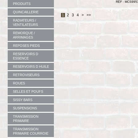
RÉF : MCS995
PRODUITS
QUINCAILLERIE
1
2
3
4
>
>>
RADIATEURS /
VENTILATEURS
REMORQUE /
ARRIMAGES
REPOSES PIEDS
RESERVOIRS D
ESSENCE
RESERVOIRS D HUILE
RETROVISEURS
ROUES
SELLES ET POUFS
SISSY BARS
SUSPENSIONS
TRANSMISSION
PRIMAIRE
TRANSMISSION
PRIMAIRE COURROIE