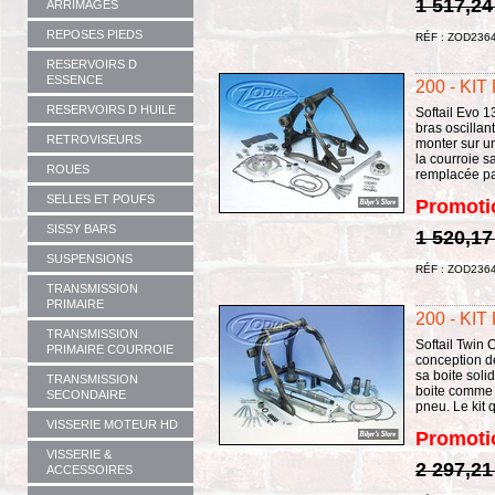
1 517,24
ARRIMAGES
REPOSES PIEDS
RÉF : ZOD236
RESERVOIRS D
ESSENCE
200 - KI
RESERVOIRS D HUILE
Softail Evo 1
bras oscillan
RETROVISEURS
monter sur u
la courroie s
ROUES
remplacée par
SELLES ET POUFS
Promoti
SISSY BARS
1 520,17
SUSPENSIONS
RÉF : ZOD236
TRANSMISSION
PRIMAIRE
200 - KI
TRANSMISSION
Softail Twin
PRIMAIRE COURROIE
conception d
sa boite solid
TRANSMISSION
boite comme 
SECONDAIRE
pneu. Le kit 
VISSERIE MOTEUR HD
Promoti
VISSERIE &
2 297,21
ACCESSOIRES