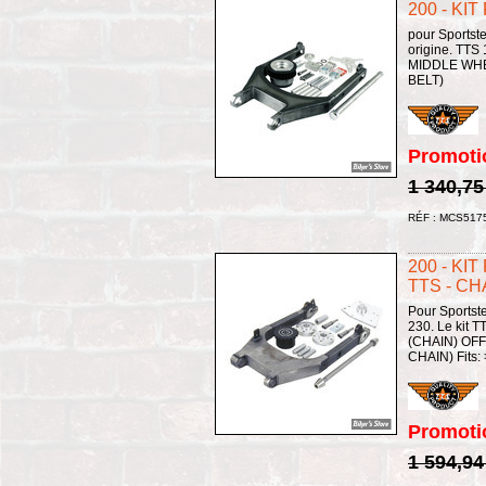
200 - KI
pour Sportste
origine. TTS
MIDDLE WHEE
BELT)
Promoti
1 340,75
RÉF : MCS517
200 - KI
TTS - CH
Pour Sportst
230. Le kit 
(CHAIN) OFF
CHAIN) Fits:
Promoti
1 594,94