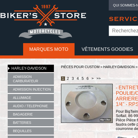
QUI SOMMES-
SERVIC
MARQUES MOTO
VÊTEMENTS GOODIES
NO
PIÈCES POUR CUSTOM >
HARLEY-DAVIDSON
HARLEY-DAVIDSON
ADMISSION
1
2
3
4
5
6
>
>>
CARBURATEUR
- ENTRE
ADMISSION INJECTION
POULIE/
ALLUMAGE
ARRIERE 
1/4" - RP
AUDIO / TELEPHONIE
Pour BigTwin
BAGAGERIE
Softail, 86-9
Pièce Pièce 
BATTERIES
faudra cette 
courronne de 
BEQUILLES