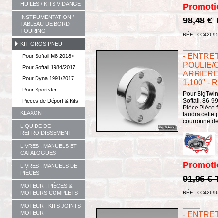
HUILES / KITS VIDANGE
Promoti
INSTRUMENTATION /
98,48 €
TABLEAU DE BORD
TOURING
RÉF : CC4269
KIT GROS PNEU
- ENTRE
Pour Softail M8 2018>
POULIE/
Pour Softail 1984/2017
ARRIERE 
Pour Dyna 1991/2017
1.100" - 
Pour Sportster
Pour BigTwin
Softail, 86-9
Pieces de Déport & Kits
Pièce Pièce 
KLAXON
faudra cette 
courronne de 
LIQUIDE DE
REFROIDISSEMENT
LIVRES : MANUELS ET
CATALOGUES
Promoti
LIVRES : MANUELS DE
PIÈCES
91,96 €
MOTEUR : PIÈCES &
RÉF : CC4269
MOTEURS COMPLETS
MOTEUR : KITS JOINTS
MOTEUR
- ENTRE