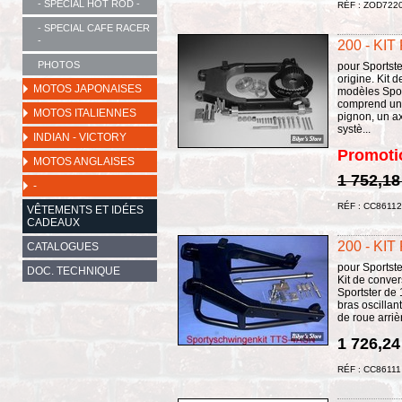
- SPECIAL HOT ROD -
RÉF : ZOD722
- SPECIAL CAFE RACER
-
200 - KI
PHOTOS
pour Sportste
origine. Kit 
MOTOS JAPONAISES
modèles Spor
comprend un b
MOTOS ITALIENNES
pignon, un ax
systè...
INDIAN - VICTORY
Promoti
MOTOS ANGLAISES
1 752,18
-
RÉF : CC86112
VÊTEMENTS ET IDÉES
CADEAUX
200 - KI
CATALOGUES
pour Sportste
DOC. TECHNIQUE
Kit de conve
Sportster de
bras oscillan
de roue arriè
1 726,24
RÉF : CC86111