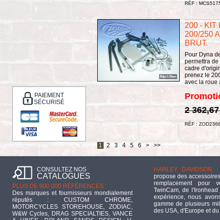
RÉF : MCS517
200 - KI
200/250
BRUT.
Pour Dyna de
permettra de
cadre d'orig
prenez le 200
avec la roue a
Promoti
PAIEMENT
SÉCURISÉ
2 362,67
RÉF : ZOD236
1
2
3
4
5
6
>
>>
CONSULTEZ NOS
HARLEY DAVIDSON :
CATALOGUES
propose des accessoires
remplacement pour 
PLUS DE 900 000 RÉFÉRENCES :
TwinCam, de l'Ironhead 
Des marques et fournisseurs mondialement
expérience, nous avons
réputés : CUSTOM CHROME,
gamme de plusieurs mill
MOTORCYCLES STOREHOUSE, ZODIAC,
des USA, d'Europe et du
W&W Cycles, DRAG SPECIALTIES, VANCE