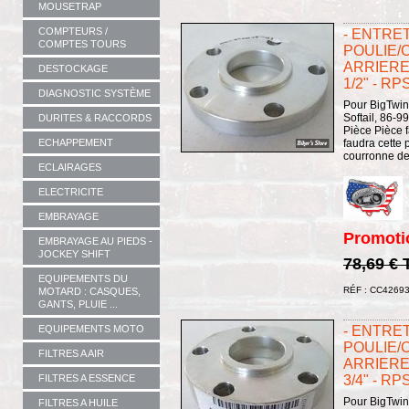
MOUSETRAP
COMPTEURS /
- ENTRE
COMPTES TOURS
POULIE/
ARRIERE 
DESTOCKAGE
1/2" - RP
DIAGNOSTIC SYSTÈME
Pour BigTwin
Softail, 86-9
DURITES & RACCORDS
Pièce Pièce 
ECHAPPEMENT
faudra cette 
courronne de 
ECLAIRAGES
ELECTRICITE
EMBRAYAGE
Promoti
EMBRAYAGE AU PIEDS -
JOCKEY SHIFT
78,69 €
EQUIPEMENTS DU
RÉF : CC4269
MOTARD : CASQUES,
GANTS, PLUIE ...
- ENTRE
EQUIPEMENTS MOTO
POULIE/
FILTRES A AIR
ARRIERE 
3/4" - RP
FILTRES A ESSENCE
Pour BigTwin
FILTRES A HUILE