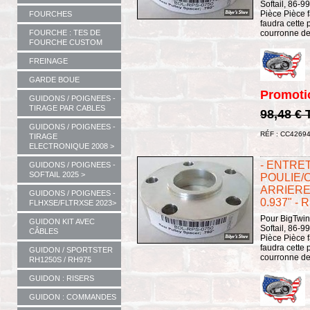
Softail, 86-9
Pièce Pièce 
FOURCHES
faudra cette 
courronne de 
FOURCHE : TES DE
FOURCHE CUSTOM
FREINAGE
GARDE BOUE
Promoti
GUIDONS / POIGNEES -
TIRAGE PAR CABLES
98,48 €
GUIDONS / POIGNEES -
RÉF : CC4269
TIRAGE
ELECTRONIQUE 2008 >
- ENTRE
GUIDONS / POIGNEES -
SOFTAIL 2025 >
POULIE/
ARRIERE 
GUIDONS / POIGNEES -
0.937" - 
FLHXSE/FLTRXSE 2023>
Pour BigTwin
GUIDON KIT AVEC
Softail, 86-9
CÂBLES
Pièce Pièce 
faudra cette 
GUIDON / SPORTSTER
courronne de 
RH1250S / RH975
GUIDON : RISERS
GUIDON : COMMANDES