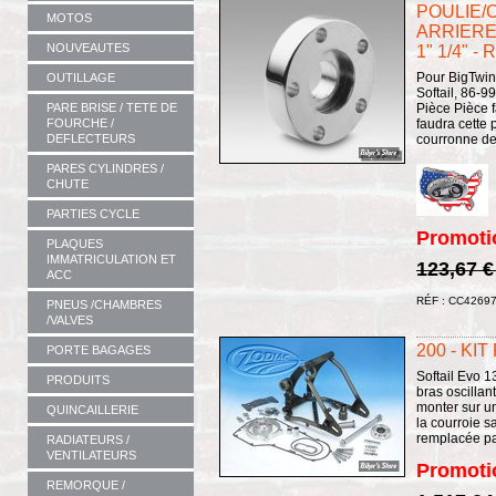
POULIE/
MOTOS
ARRIERE 
NOUVEAUTES
1" 1/4" -
Pour BigTwin
OUTILLAGE
Softail, 86-9
Pièce Pièce 
PARE BRISE / TETE DE
faudra cette 
FOURCHE /
courronne de 
DEFLECTEURS
PARES CYLINDRES /
CHUTE
PARTIES CYCLE
Promoti
PLAQUES
IMMATRICULATION ET
123,67 
ACC
RÉF : CC4269
PNEUS /CHAMBRES
/VALVES
200 - KI
PORTE BAGAGES
Softail Evo 1
PRODUITS
bras oscillan
monter sur u
QUINCAILLERIE
la courroie s
remplacée par
RADIATEURS /
VENTILATEURS
Promoti
REMORQUE /