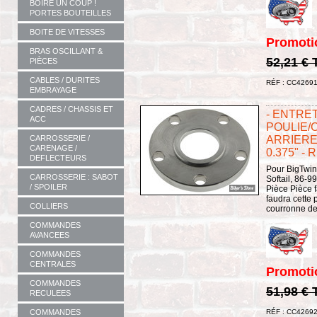
BOIRE UN COUP !
PORTES BOUTEILLES
BOITE DE VITESSES
Promoti
BRAS OSCILLANT &
52,21 €
PIÈCES
CABLES / DURITES
RÉF : CC4269
EMBRAYAGE
CADRES / CHASSIS ET
- ENTRE
ACC
POULIE/
ARRIERE 
CARROSSERIE /
CARENAGE /
0.375" - 
DEFLECTEURS
Pour BigTwin
CARROSSERIE : SABOT
Softail, 86-9
/ SPOILER
Pièce Pièce 
faudra cette 
COLLIERS
courronne de 
COMMANDES
AVANCEES
COMMANDES
CENTRALES
Promoti
COMMANDES
51,98 €
RECULEES
COMMANDES
RÉF : CC4269