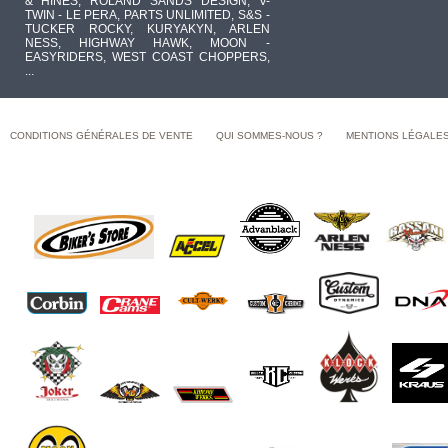
& HINES, ROLAND SANDS DESIGN, V-
TWIN - LE PERA, PARTS UNLIMITED, S&S -
TUCKER ROCKY, KURYAKYN, ARLEN
NESS, HIGHWAY HAWK, MOON -
EASYRIDERS, WEST COAST CHOPPERS,
...
CONDITIONS GÉNÉRALES DE VENTE
QUI SOMMES-NOUS ?
MENTIONS LÉGALE