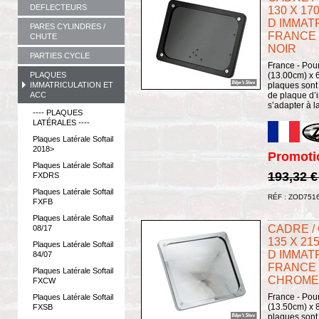
DEFLECTEURS
130 X 1
D IMMAT
PARES CYLINDRES /
FRANCE -
CHUTE
NOIR
PARTIES CYCLE
France - Pour
PLAQUES
(13.00cm) x 6
IMMATRICULATION ET
plaques sont
ACC
de plaque d’i
s’adapter à l
---- PLAQUES
LATÉRALES ----
Plaques Latérale Softail
2018>
Promoti
Plaques Latérale Softail
193,32 
FXDRS
Plaques Latérale Softail
RÉF : ZOD751
FXFB
Plaques Latérale Softail
CADRE /
08/17
135 X 2
Plaques Latérale Softail
D IMMAT
84/07
FRANCE -
Plaques Latérale Softail
CHROME
FXCW
France - Pour
Plaques Latérale Softail
(13.50cm) x 8
FXSB
plaques sont