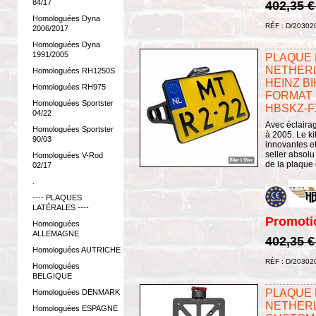
84/17
402,35 
Homologuées Dyna
RÉF : D/20302
2006/2017
Homologuées Dyna
1991/2005
PLAQUE L
NETHERLA
Homologuées RH1250S
HEINZ BI
Homologuées RH975
FORMAT :
Homologuées Sportster
HBSKZ-F
04/22
Avec éclaira
Homologuées Sportster
à 2005. Le ki
90/03
innovantes et
seller absolu
Homologuées V-Rod
de la plaque d
02/17
.
---- PLAQUES
LATÉRALES ----
Promoti
Homologuées
ALLEMAGNE
402,35 
Homologuées AUTRICHE
RÉF : D/20302
Homologuées
BELGIQUE
PLAQUE L
Homologuées DENMARK
NETHERL
Homologuées ESPAGNE