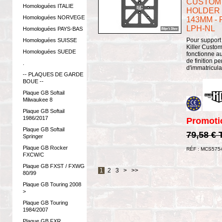
CUSTOM 
Homologuées ITALIE
HOLDER -
Homologuées NORVEGE
143MM - 
LPH-NL
Homologuées PAYS-BAS
Pour support
Homologuées SUISSE
Killer Custom
Homologuées SUEDE
fonctionne au
de finition p
.
d'immatricula
-- PLAQUES DE GARDE
BOUE --
Plaque GB Softail
Milwaukee 8
Plaque GB Softail
1986/2017
Promoti
Plaque GB Softail
79,58 €
Springer
Plaque GB Rocker
RÉF : MCS575
FXCW/C
Plaque GB FXST / FXWG
1
2
3
>
>>
80/99
Plaque GB Touring 2008
>
Plaque GB Touring
1984/2007
Plaque GB FXR