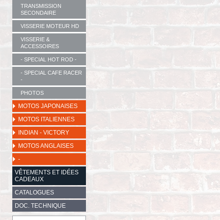
TRANSMISSION
SECONDAIRE
VISSERIE MOTEUR HD
VISSERIE &
ACCESSOIRES
- SPECIAL HOT ROD -
- SPECIAL CAFE RACER
-
PHOTOS
MOTOS JAPONAISES
MOTOS ITALIENNES
INDIAN - VICTORY
MOTOS ANGLAISES
-
VÊTEMENTS ET IDÉES
CADEAUX
CATALOGUES
DOC. TECHNIQUE