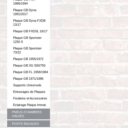
1986/1994
Plaque GB Dyna
1991/2017
Plaque GB Dyna FXDB
13/17
Plaque GB FXDSL 16/17
Plaque GB Sportster
1250 S
Plaque GB Sportster
73/22
Plaque GB 1955/1972
Plaque GB XG 500/750
Plaque GB FL 1958/1984
Plaque GB 1971/1986
Supports Universels
Entourages de Plaques
Fixations et Accessoires
Eclairage Plaque Immat.
PNEUS /CHAMBRES
/VALVES
PORTE BAGAGES