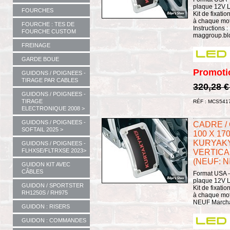
plaque 12V L
FOURCHES
Kit de fixat
à chaque mot
FOURCHE : TES DE
Instructions :
FOURCHE CUSTOM
maggroup.blo
FREINAGE
GARDE BOUE
Promoti
GUIDONS / POIGNEES -
TIRAGE PAR CABLES
320,28 
GUIDONS / POIGNEES -
TIRAGE
RÉF : MCS541
ELECTRONIQUE 2008 >
GUIDONS / POIGNEES -
CADRE /
SOFTAIL 2025 >
100 X 17
KURYAKY
GUIDONS / POIGNEES -
FLHXSE/FLTRXSE 2023>
VERTICAL
(NEUF: N
GUIDON KIT AVEC
CÂBLES
Format USA -
plaque 12V L
GUIDON / SPORTSTER
Kit de fixat
RH1250S / RH975
à chaque mot
NEUF Marchand
GUIDON : RISERS
GUIDON : COMMANDES