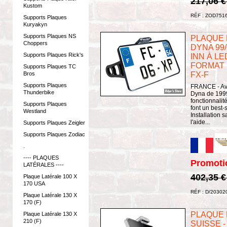
217,06 
Kustom
RÉF : ZOD751
Supports Plaques
Kuryakyn
Supports Plaques NS
PLAQUE L
Choppers
DYNA 99/0
Supports Plaques Rick's
INN À LE
FORMAT :
Supports Plaques TC
Bros
FX-F
Supports Plaques
FRANCE - Ave
Thunderbike
Dyna de 1999
fonctionnalit
Supports Plaques
font un best-
Westland
Installation 
l'aide...
Supports Plaques Zeigler
Supports Plaques Zodiac
.
---- PLAQUES
Promoti
LATÉRALES ----
402,35 
Plaque Latérale 100 X
170 USA
RÉF : D/20302
Plaque Latérale 130 X
170 (F)
PLAQUE L
Plaque Latérale 130 X
210 (F)
SUISSE -