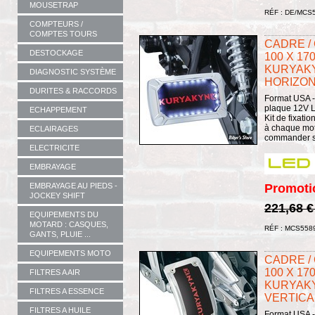
MOUSETRAP
RÉF : DE/MCS
COMPTEURS /
COMPTES TOURS
CADRE /
DESTOCKAGE
100 X 17
KURYAKY
DIAGNOSTIC SYSTÈME
HORIZON
DURITES & RACCORDS
Format USA -
plaque 12V L
ECHAPPEMENT
Kit de fixat
à chaque moto
ECLAIRAGES
commander sép
ELECTRICITE
EMBRAYAGE
EMBRAYAGE AU PIEDS -
Promoti
JOCKEY SHIFT
221,68 
EQUIPEMENTS DU
MOTARD : CASQUES,
RÉF : MCS558
GANTS, PLUIE ...
EQUIPEMENTS MOTO
CADRE /
100 X 17
FILTRES A AIR
KURYAKY
FILTRES A ESSENCE
VERTICAL
FILTRES A HUILE
Format USA -