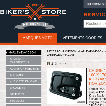
QUI SOMMES-
SERVIC
MARQUES MOTO
VÊTEMENTS GOODIES
NO
PIÈCES POUR CUSTOM >
HARLEY-DAVIDSON
HARLEY-DAVIDSON
LATÉRALE DYNA 91/05
ADMISSION
CARBURATEUR
1
2
3
>
>>
ADMISSION INJECTION
CADRE /
100 X 17
ALLUMAGE
KURYAKY
AUDIO / TELEPHONIE
HORIZONT
BAGAGERIE
Format USA -
plaque 12V L
BATTERIES
Kit de fixat
à chaque moto
BEQUILLES
maggroup.blo
21MC-0811.p.