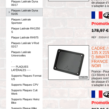
Plaques Latérale Dyna
de plaque d’i
06/17
s’adapter à l
Plaques Latérale Dyna
91/05
Plaques Latérale
Promoti
Sportster
Plaque Latérale RH1250
178,97 
S
Plaque Latérale RH975
RÉF : ZOD161
Plaques Latérale V-Rod
02/17
CADRE /
Plaques Latérale
135 X 2
Universelles
D IMMAT
FRANCE -
.
NOIR
---- PLAQUES
LATÉRALES ----
France - Pour
(13.50cm) x 8
Supports Plaques Format
plaques sont
US
de plaque d’i
Supports Plaques CPV
s’adapter à l
Supports Plaques Cult
Werk
Supports Plaques Heinz
Promoti
Bike
Supports Plaque Killer