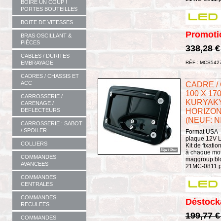
BOIRE UN COUP !
PORTES BOUTEILLES
BOITE DE VITESSES
Promoti
BRAS OSCILLANT &
PIÈCES
338,28 
CABLES / DURITES
EMBRAYAGE
RÉF : MCS542
CADRES / CHASSIS ET
ACC
CADRE /
100 X 17
CARROSSERIE /
KURYAKY
CARENAGE /
DEFLECTEURS
HORIZONT
(NEUF: N
CARROSSERIE : SABOT
/ SPOILER
Format USA -
plaque 12V L
COLLIERS
Kit de fixat
à chaque moto
COMMANDES
maggroup.blo
AVANCEES
21MC-0811.p.
COMMANDES
CENTRALES
COMMANDES
Déstock
RECULEES
199,77 
COMMANDES