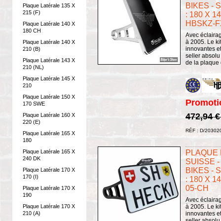
BIKES - 
Plaque Latérale 135 X
215 (F)
: 180 X 
HBSKZ-F
Plaque Latérale 140 X
180 CH
Avec éclaira
à 2005. Le ki
Plaque Latérale 140 X
innovantes et
210 (B)
seller absolu
Plaque Latérale 143 X
de la plaque d
210 (NL)
Plaque Latérale 145 X
210
Plaque Latérale 150 X
Promoti
170 SWE
472,94 
Plaque Latérale 160 X
220 (E)
RÉF : D/20302
Plaque Latérale 165 X
180
Plaque Latérale 165 X
PLAQUE L
240 DK
SUISSE -
BIKES - 
Plaque Latérale 170 X
170 (I)
: 180 X 1
05-CH
Plaque Latérale 170 X
190
Avec éclaira
Plaque Latérale 170 X
à 2005. Le ki
210 (A)
innovantes et
seller absolu