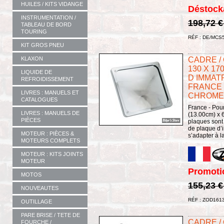
HUILES / KITS VIDANGE
Déstock
INSTRUMENTATION /
198,72 
TABLEAU DE BORD
TOURING
RÉF : DE/MCS
KIT GROS PNEU
KLAXON
CADRE /
130 X 1
LIQUIDE DE
D IMMAT
REFROIDISSEMENT
FRANCE -
LIVRES : MANUELS ET
CHROME
CATALOGUES
France - Pour
LIVRES : MANUELS DE
(13.00cm) x 6
PIÈCES
plaques sont
de plaque d’i
MOTEUR : PIÈCES &
s’adapter à l
MOTEURS COMPLETS
MOTEUR : KITS JOINTS
MOTEUR
Promoti
MOTOS
155,23 
NOUVEAUTES
RÉF : ZOD161
OUTILLAGE
PARE BRISE / TETE DE
CADRE /
FOURCHE /