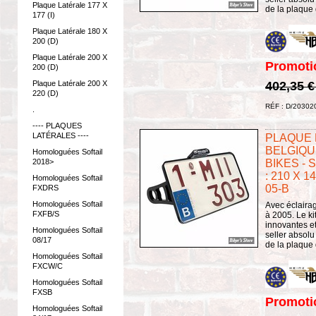
Plaque Latérale 177 X
de la plaque d
177 (I)
Plaque Latérale 180 X
200 (D)
Plaque Latérale 200 X
Promoti
200 (D)
Plaque Latérale 200 X
402,35 
220 (D)
RÉF : D/20302
.
---- PLAQUES
LATÉRALES ----
PLAQUE L
BELGIQUE
Homologuées Softail
2018>
BIKES - 
: 210 X 1
Homologuées Softail
05-B
FXDRS
Homologuées Softail
Avec éclaira
FXFB/S
à 2005. Le ki
innovantes et
Homologuées Softail
seller absolu
08/17
de la plaque d
Homologuées Softail
FXCW/C
Homologuées Softail
FXSB
Promoti
Homologuées Softail