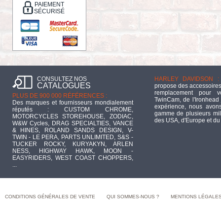
PAIEMENT
SÉCURISÉ
CONSULTEZ NOS
HARLEY DAVIDSON :
CATALOGUES
propose des accessoires
remplacement pour 
PLUS DE 900 000 RÉFÉRENCES :
TwinCam, de l'Ironhead 
Des marques et fournisseurs mondialement
expérience, nous avons
réputés : CUSTOM CHROME,
gamme de plusieurs mill
MOTORCYCLES STOREHOUSE, ZODIAC,
des USA, d'Europe et du
W&W Cycles, DRAG SPECIALTIES, VANCE
& HINES, ROLAND SANDS DESIGN, V-
TWIN - LE PERA, PARTS UNLIMITED, S&S -
TUCKER ROCKY, KURYAKYN, ARLEN
NESS, HIGHWAY HAWK, MOON -
EASYRIDERS, WEST COAST CHOPPERS,
...
CONDITIONS GÉNÉRALES DE VENTE
QUI SOMMES-NOUS ?
MENTIONS LÉGALE