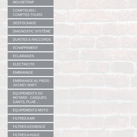
MOUSETRAP
COMPTEURS /
COMPTES TOURS
DESTOCKAGE
DIAGNOSTIC SYSTÈME
DURITES & RACCORDS
ECHAPPEMENT
ECLAIRAGES
ELECTRICITE
EMBRAYAGE
EMBRAYAGE AU PIEDS -
JOCKEY SHIFT
EQUIPEMENTS DU
MOTARD : CASQUES,
GANTS, PLUIE ...
EQUIPEMENTS MOTO
FILTRES A AIR
FILTRES A ESSENCE
FILTRES A HUILE