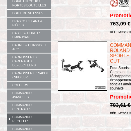
BOIRE UN COUP !
PORTES BOUTEILLES
BOITE DE VITESSES
Promoti
BRAS OSCILLANT &
763,09 
PIÈCES
RÉF : MCS591
CABLES / DURITES
EMBRAYAGE
COMMAN
CADRES / CHASSIS ET
ACC
ROLAND 
SPORTST
CARROSSERIE /
CUT
CARENAGE /
DEFLECTEURS
Pour Sportste
Commandes p
CARROSSERIE : SABOT
l'échappemen
/ SPOILER
échappement
sont les amél
COLLIERS
souhaite ...
COMMANDES
Promoti
AVANCEES
783,61 
COMMANDES
CENTRALES
RÉF : MCS591
COMMANDES
RECULEES
COMMANDES