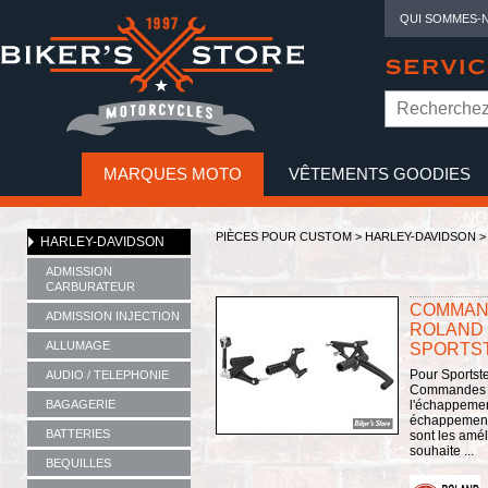
QUI SOMMES-
SERVIC
MARQUES MOTO
VÊTEMENTS GOODIES
NO
PIÈCES POUR CUSTOM >
HARLEY-DAVIDSON
HARLEY-DAVIDSON
ADMISSION
CARBURATEUR
COMMAN
ADMISSION INJECTION
ROLAND 
ALLUMAGE
SPORTST
Pour Sportste
AUDIO / TELEPHONIE
Commandes p
BAGAGERIE
l'échappemen
échappement
BATTERIES
sont les amél
souhaite ...
BEQUILLES