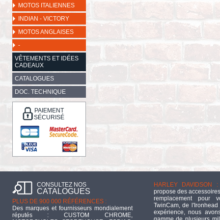
MOTOS ITALIENNES
INDIAN - VICTORY
MOTOS ANGLAISES
-
VÊTEMENTS ET IDÉES
CADEAUX
CATALOGUES
DOC. TECHNIQUE
PAIEMENT
SÉCURISÉ
CONSULTEZ NOS
HARLEY DAVIDSON :
CATALOGUES
propose des accessoires
remplacement pour 
PLUS DE 900 000 RÉFÉRENCES :
TwinCam, de l'Ironhead 
Des marques et fournisseurs mondialement
expérience, nous avons
réputés : CUSTOM CHROME,
gamme de plusieurs mill