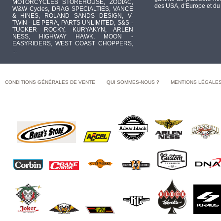
MOTORCYCLES STOREHOUSE, ZODIAC,
des USA, d'Europe et du
W&W Cycles, DRAG SPECIALTIES, VANCE
& HINES, ROLAND SANDS DESIGN, V-
TWIN - LE PERA, PARTS UNLIMITED, S&S -
TUCKER ROCKY, KURYAKYN, ARLEN
NESS, HIGHWAY HAWK, MOON -
EASYRIDERS, WEST COAST CHOPPERS,
...
CONDITIONS GÉNÉRALES DE VENTE
QUI SOMMES-NOUS ?
MENTIONS LÉGALE