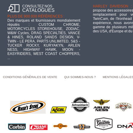
CONSULTEZ NOS
HARLEY DAVIDSON :
CATALOGUES
propose des accessoires
remplacement pour 
PLUS DE 900 000 RÉFÉRENCES :
TwinCam, de l'Ironhead 
Des marques et fournisseurs mondialement
expérience, nous avons
réputés : CUSTOM CHROME,
gamme de plusieurs mill
MOTORCYCLES STOREHOUSE, ZODIAC,
des USA, d'Europe et du
W&W Cycles, DRAG SPECIALTIES, VANCE
& HINES, ROLAND SANDS DESIGN, V-
TWIN - LE PERA, PARTS UNLIMITED, S&S -
TUCKER ROCKY, KURYAKYN, ARLEN
NESS, HIGHWAY HAWK, MOON -
EASYRIDERS, WEST COAST CHOPPERS,
...
CONDITIONS GÉNÉRALES DE VENTE
QUI SOMMES-NOUS ?
MENTIONS LÉGALE