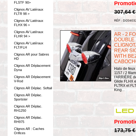
Promoti
FLSTF 90>
Clignos AV Latéraux
307,64 
FLTR 98 >
Clignos AV Latéraux
RÉF : D/20403
FLHX 96 >
Clignos AV Latéraux
AR - 2 FO
FLHR 94 >
DOUBLE 
Clignos AV Latéraux
CLIGNOTA
FLT/FLH
REAR SI
Clignos AR pour Sabres
WITH BEZ
HD
CABOCHO
Clignos AR Déplacement
Halo de feux 
Dyna
1157 / 2 filam
Clignos AR Déplacement
l'ARRIÈRE de
V-Rod
Glide FLHX e
FLTRX et FL
Clignos AR Déplac. Softail
King...
Clignos AR Déplac.
Sportster
Clignos AR Déplac.
RH1250
Clignos AR Déplac.
Promoti
RH975
Clignos AR : Caches
173,75 
Orifices