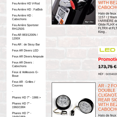
WITH BEZ
Feu Arrière HD V-Rod
CABOCHO
Feu Arrière HD : FatBob
Halo de feux 
Feu Arrière HD :
1157 / 2 filam
Cabochons
l'ARRIÈRE de
Glide FLHX e
Feu Arrière Sportster
FLTRX et FL
RH1250S
King...
Feu AR 883/1200N /
1200X
Feu AR : de Sissy Bar
Feux AR Divers LED
Feux AR Divers Ampoule
Promoti
Feux AR Divers :
173,75 
Cabochons
Feux & Veilleuses G-
RÉF : D/20402
Boue
Feux AR : Grilles /
AR - 2 FO
Couvres
DOUBLE 
-
CLIGNOTA
Phares HD 7" - 1986 >
REAR SI
Phares HD 7" -
WITH BEZ
1960/1984
CABOCHON
Phares HD 7" -
Halo de feux 
1949/1959