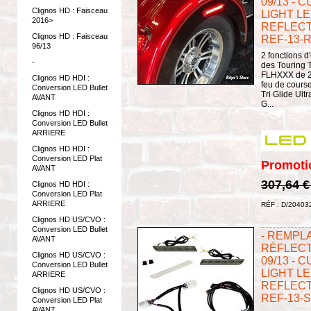
09/13 - 
Clignos HD : Faisceau
LIGHT L
2016>
REFLECT
Clignos HD : Faisceau
REF-13-
96/13
2 fonctions d
-
des Touring
FLHXXX de 20
Clignos HD HDI :
feu de course
Conversion LED Bullet
Tri Glide Ul
AVANT
G...
Clignos HD HDI :
Conversion LED Bullet
ARRIERE
Clignos HD HDI :
Conversion LED Plat
Promoti
AVANT
307,64 
Clignos HD HDI :
Conversion LED Plat
ARRIERE
RÉF : D/20403
Clignos HD US/CVO :
Conversion LED Bullet
- REMPL
AVANT
RÉFLECT
Clignos HD US/CVO :
09/13 - 
Conversion LED Bullet
LIGHT L
ARRIERE
REFLECT
Clignos HD US/CVO :
REF-13-S
Conversion LED Plat
AVANT