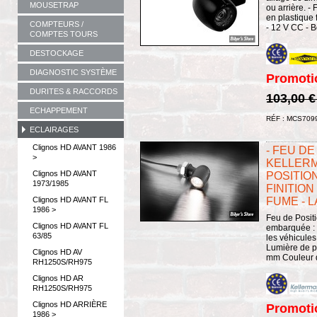
MOUSETRAP
ou arrière. -
en plastique
COMPTEURS /
- 12 V CC - Bo
COMPTES TOURS
DESTOCKAGE
DIAGNOSTIC SYSTÈME
Promoti
DURITES & RACCORDS
103,00 
ECHAPPEMENT
RÉF : MCS709
ECLAIRAGES
Clignos HD AVANT 1986
- FEU DE
>
KELLERM
Clignos HD AVANT
POSITION
1973/1985
FINITION
Clignos HD AVANT FL
FUME - L
1986 >
Feu de Posit
Clignos HD AVANT FL
embarquée : 
63/85
les véhicules
Lumière de po
Clignos HD AV
mm Couleur de
RH1250S/RH975
Clignos HD AR
RH1250S/RH975
Clignos HD ARRIÈRE
Promoti
1986 >