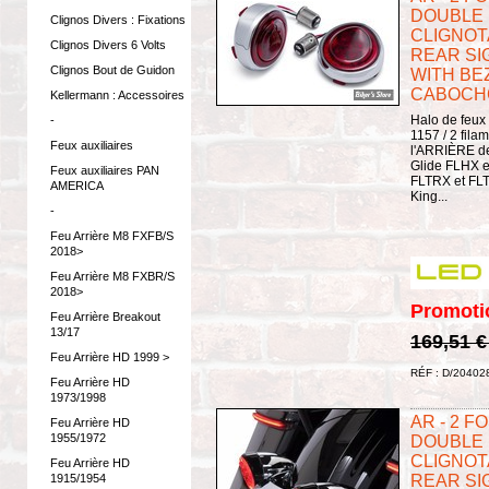
DOUBLE 
Clignos Divers : Fixations
CLIGNOTA
Clignos Divers 6 Volts
REAR SI
Clignos Bout de Guidon
WITH BEZ
CABOCHO
Kellermann : Accessoires
Halo de feux 
-
1157 / 2 filam
Feux auxiliaires
l'ARRIÈRE de
Glide FLHX e
Feux auxiliaires PAN
FLTRX et FL
AMERICA
King...
-
Feu Arrière M8 FXFB/S
2018>
Feu Arrière M8 FXBR/S
2018>
Promoti
Feu Arrière Breakout
13/17
169,51 
Feu Arrière HD 1999 >
RÉF : D/20402
Feu Arrière HD
1973/1998
AR - 2 FO
Feu Arrière HD
1955/1972
DOUBLE 
CLIGNOTA
Feu Arrière HD
1915/1954
REAR SI