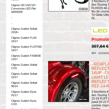
2 fonctions d
des Touring
Clignos HD US/CVO :
FLHXXX de 20
Conversion LED Plat
feu de course
ARRIERE
Tri Glide Ul
-
Gl...
-
Clignos Guidon Softail
2018>
Clignos Guidon FLSS
Promoti
16/17
307,64 
Clignos Guidon FLSTFBS
16/17
RÉF : D/20403
Clignos Guidon FXSB/SE
13/17
- REMPL
Clignos Guidon Softail
RÉFLECT
CVO
14UP - 
Clignos Guidon Softail
LIGHT L
15/17
REFLECT
Clignos Guidon Softail
REF-14-
96/14
3 fonctions d
Clignos Guidon Dyna
des Touring 
91/17
15-24 FLRT à
Clignos Guidon Dyna
(sauf 20-22 
CVO
comme clignot
Harley...