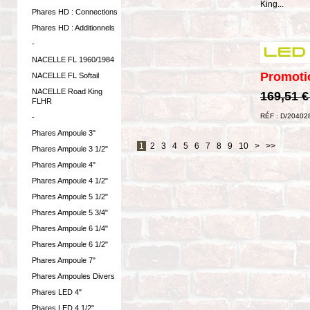
King...
Phares HD : Connections
Phares HD : Additionnels
-
NACELLE FL 1960/1984
Promoti
NACELLE FL Softail
NACELLE Road King
169,51 
FLHR
RÉF : D/20402
-
Phares Ampoule 3"
1
2
3
4
5
6
7
8
9
10
>
>>
Phares Ampoule 3 1/2"
Phares Ampoule 4"
Phares Ampoule 4 1/2"
Phares Ampoule 5 1/2"
Phares Ampoule 5 3/4"
Phares Ampoule 6 1/4"
Phares Ampoule 6 1/2"
Phares Ampoule 7"
Phares Ampoules Divers
Phares LED 4"
Phares LED 4 1/2"