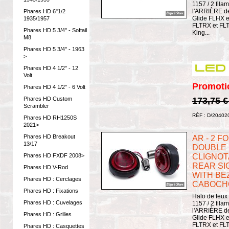
1157 / 2 filam
l'ARRIÈRE de
Phares HD 6"1/2
Glide FLHX e
1935/1957
FLTRX et FL
Phares HD 5 3/4" - Softail
King...
M8
Phares HD 5 3/4" - 1963
>
Phares HD 4 1/2" - 12
Volt
Promoti
Phares HD 4 1/2" - 6 Volt
Phares HD Custom
173,75 
Scrambler
RÉF : D/20402
Phares HD RH1250S
2021>
Phares HD Breakout
AR - 2 FO
13/17
DOUBLE 
Phares HD FXDF 2008>
CLIGNOTA
REAR SI
Phares HD V-Rod
WITH BEZ
Phares HD : Cerclages
CABOCHO
Phares HD : Fixations
Halo de feux 
Phares HD : Cuvelages
1157 / 2 filam
l'ARRIÈRE de
Phares HD : Grilles
Glide FLHX e
FLTRX et FL
Phares HD : Casquettes