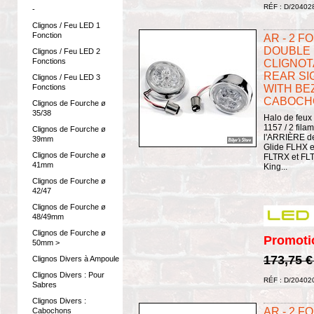
RÉF : D/20402
-
Clignos / Feu LED 1
Fonction
AR - 2 FO
DOUBLE 
Clignos / Feu LED 2
Fonctions
CLIGNOTA
REAR SI
Clignos / Feu LED 3
Fonctions
WITH BEZ
CABOCHON
Clignos de Fourche ø
35/38
Halo de feux 
1157 / 2 filam
Clignos de Fourche ø
l'ARRIÈRE de
39mm
Glide FLHX e
Clignos de Fourche ø
FLTRX et FL
41mm
King...
Clignos de Fourche ø
42/47
Clignos de Fourche ø
48/49mm
Clignos de Fourche ø
Promoti
50mm >
173,75 
Clignos Divers à Ampoule
Clignos Divers : Pour
RÉF : D/20402
Sabres
Clignos Divers :
AR - 2 FO
Cabochons