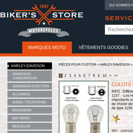
QUI SOMMES-
SERVIC
MARQUES MOTO
VÊTEMENTS GOODIES
NO
PIÈCES POUR CUSTOM >
HARLEY-DAVIDSON
HARLEY-DAVIDSON
ADMISSION
1
2
3
4
5
6
7
8
9
10
>
>>
CARBURATEUR
CULOTS
ADMISSION INJECTION
INFO : Différ
ALLUMAGE
1157. - Les 
clignotants s
AUDIO / TELEPHONIE
de choisir d
de type 1156 à
BAGAGERIE
BATTERIES
BEQUILLES
RÉF : 1156/11