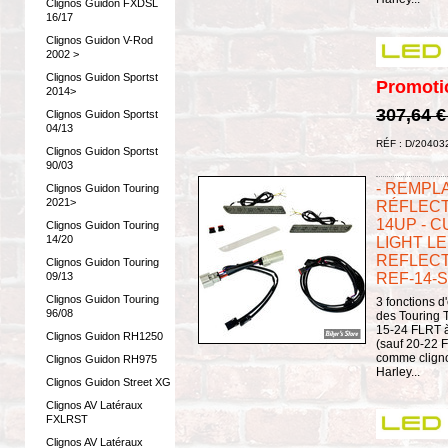
Clignos Guidon FXDSL
16/17
Clignos Guidon V-Rod
2002 >
Clignos Guidon Sportst
Promoti
2014>
307,64 
Clignos Guidon Sportst
04/13
RÉF : D/20403
Clignos Guidon Sportst
90/03
- REMPL
Clignos Guidon Touring
2021>
RÉFLECT
14UP - 
Clignos Guidon Touring
14/20
LIGHT L
REFLECT
Clignos Guidon Touring
REF-14-S
09/13
Clignos Guidon Touring
3 fonctions d
96/08
des Touring 
15-24 FLRT à
Clignos Guidon RH1250
(sauf 20-22 
comme clignot
Clignos Guidon RH975
Harley...
Clignos Guidon Street XG
Clignos AV Latéraux
FXLRST
Clignos AV Latéraux