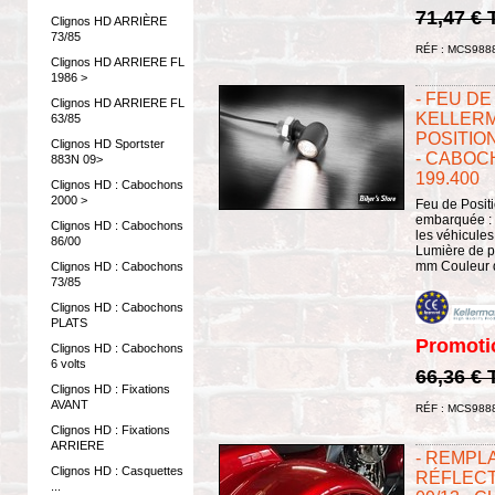
71,47 €
Clignos HD ARRIÈRE
73/85
RÉF : MCS988
Clignos HD ARRIERE FL
1986 >
- FEU DE
Clignos HD ARRIERE FL
KELLERM
63/85
POSITION
Clignos HD Sportster
- CABOCH
883N 09>
199.400
Clignos HD : Cabochons
2000 >
Feu de Posit
embarquée : 
Clignos HD : Cabochons
les véhicules
86/00
Lumière de po
mm Couleur de 
Clignos HD : Cabochons
73/85
Clignos HD : Cabochons
PLATS
Promoti
Clignos HD : Cabochons
6 volts
66,36 €
Clignos HD : Fixations
AVANT
RÉF : MCS988
Clignos HD : Fixations
ARRIERE
- REMPL
Clignos HD : Casquettes
RÉFLECT
...