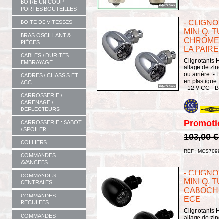
BOIRE UN COUP !
PORTES BOUTEILLES
- CLIGNO
BOITE DE VITESSES
MINI Q, 
BRAS OSCILLANT &
CHROME 
PIÈCES
LA PAIRE
CABLES / DURITES
Clignotants 
EMBRAYAGE
aliage de zin
ou arrière. -
CADRES / CHASSIS ET
en plastique
ACC
- 12 V CC - Bo
CARROSSERIE /
CARENAGE /
DEFLECTEURS
Promoti
CARROSSERIE : SABOT
/ SPOILER
103,00 
COLLIERS
RÉF : MCS709
COMMANDES
AVANCEES
- CLIGNO
COMMANDES
MINI Q, 
CENTRALES
CABOCHON
COMMANDES
ECE
RECULEES
Clignotants 
COMMANDES
aliage de zin