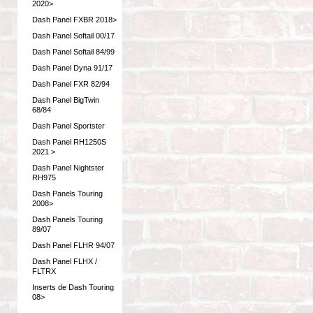
2020>
Dash Panel FXBR 2018>
Dash Panel Softail 00/17
Dash Panel Softail 84/99
Dash Panel Dyna 91/17
Dash Panel FXR 82/94
Dash Panel BigTwin
68/84
Dash Panel Sportster
Dash Panel RH1250S
2021 >
Dash Panel Nightster
RH975
Dash Panels Touring
2008>
Dash Panels Touring
89/07
Dash Panel FLHR 94/07
Dash Panel FLHX /
FLTRX
Inserts de Dash Touring
08>