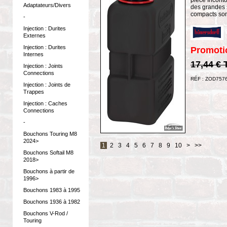
Adaptateurs/Divers
des grandes s
compacts sont
-
Injection : Durites
Externes
Injection : Durites
Promoti
Internes
17,44 €
Injection : Joints
Connections
RÉF : ZOD757
Injection : Joints de
Trappes
Injection : Caches
Connections
-
Bouchons Touring M8
2024>
1
2
3
4
5
6
7
8
9
10
>
>>
Bouchons Softail M8
2018>
Bouchons à partir de
1996>
Bouchons 1983 à 1995
Bouchons 1936 à 1982
Bouchons V-Rod /
Touring