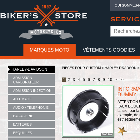
QUI SOMMES-
SERVIC
MARQUES MOTO
VÊTEMENTS GOODIES
NO
PIÈCES POUR CUSTOM >
HARLEY-DAVIDSON
HARLEY-DAVIDSON
ADMISSION
1
2
3
4
5
6
7
8
9
10
>
>>
CARBURATEUR
INFORM
ADMISSION INJECTION
DUMMY
ALLUMAGE
ATTENTION !
FAUX BOUCHO
AUDIO / TELEPHONIE
laisser par l
exemple, de 
BAGAGERIE
esthétiqueme
BATTERIES
BEQUILLES