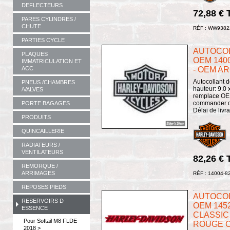
DEFLECTEURS
72,88 €
PARES CYLINDRES /
CHUTE
RÉF : WW9382
PARTIES CYCLE
AUTOCOL
PLAQUES
OEM 1400
IMMATRICULATION ET
ACC
- OEM AR
Autocollant de
PNEUS /CHAMBRES
hauteur: 9.0 
/VALVES
remplace OE
commander de
PORTE BAGAGES
Délai de livr
PRODUITS
QUINCAILLERIE
RADIATEURS /
VENTILATEURS
82,26 €
REMORQUE /
ARRIMAGES
RÉF : 14004-8
REPOSES PIEDS
AUTOCOL
RESERVOIRS D
OEM 1452
ESSENCE
CLASSIC 
Pour Softail M8 FLDE
ROUGE C
2018 >