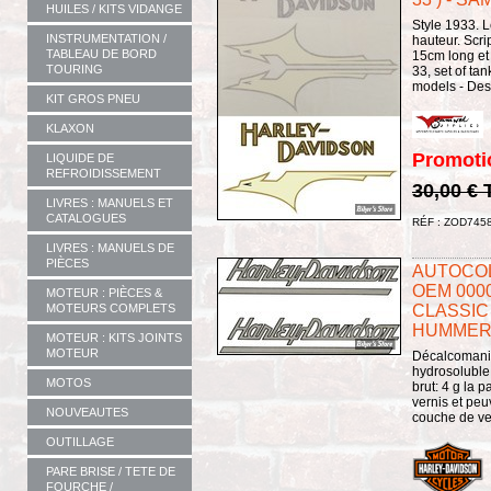
HUILES / KITS VIDANGE
Style 1933. L
INSTRUMENTATION /
hauteur. Scri
TABLEAU DE BORD
15cm long e
TOURING
33, set of tan
models - Des 
KIT GROS PNEU
KLAXON
Promoti
LIQUIDE DE
REFROIDISSEMENT
30,00 €
LIVRES : MANUELS ET
CATALOGUES
RÉF : ZOD745
LIVRES : MANUELS DE
PIÈCES
AUTOCOL
OEM 0000
MOTEUR : PIÈCES &
MOTEURS COMPLETS
CLASSIC 
HUMMER 5
MOTEUR : KITS JOINTS
MOTEUR
Décalcomani
hydrosoluble,
MOTOS
brut: 4 g la 
vernis et pe
NOUVEAUTES
couche de ve
OUTILLAGE
PARE BRISE / TETE DE
FOURCHE /