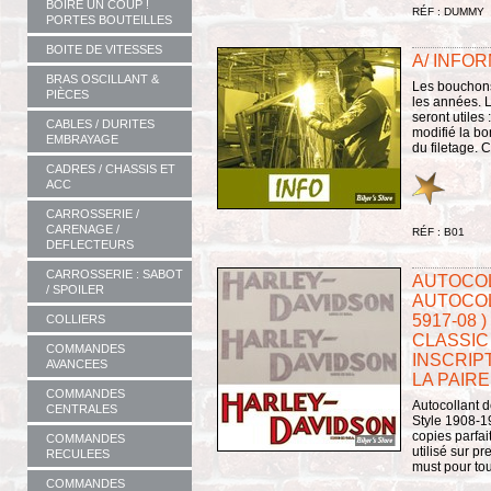
BOIRE UN COUP !
RÉF : DUMMY
PORTES BOUTEILLES
BOITE DE VITESSES
A/ INFO
BRAS OSCILLANT &
Les bouchons 
PIÈCES
les années. 
seront utiles
CABLES / DURITES
modifié la bo
EMBRAYAGE
du filetage.
CADRES / CHASSIS ET
ACC
CARROSSERIE /
CARENAGE /
RÉF : B01
DEFLECTEURS
CARROSSERIE : SABOT
AUTOCOL
/ SPOILER
AUTOCOL
5917-08 
COLLIERS
CLASSIC 
COMMANDES
INSCRIPT
AVANCEES
LA PAIRE
COMMANDES
Autocollant d
CENTRALES
Style 1908-1
copies parfai
COMMANDES
utilisé sur 
RECULEES
must pour tou
COMMANDES