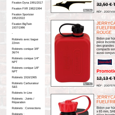
Fixation Dyna 1991/2017
32,50 €
Fixation FXR 1982/1994
RÉF : ZOD745
Fixation Sportster
1952/2022
JERRYC
Fixation BigTwin
FUELFRIE
1937/1986
ROUGE
-
Bidon par hün
Robinets avec bague
pièce Incont
22mm
des grandes s
Robinets conique 3/8"
compacts sont
36/74
aussi conçus 
Robinets conique 1/4"
NPT
Robinets conique 1/8"
Promoti
NPT
12,13 €
Robinets 1916/1965
Robinets Carburateur
RÉF : ZOD757
S&S
Robinets In-Line
JERRYC
Robinets : Joints /
FUELFRIE
Réparation
Bidon par hün
Robinets : Connections
x 65 mm, SAE
Robinets :
pièce Incont