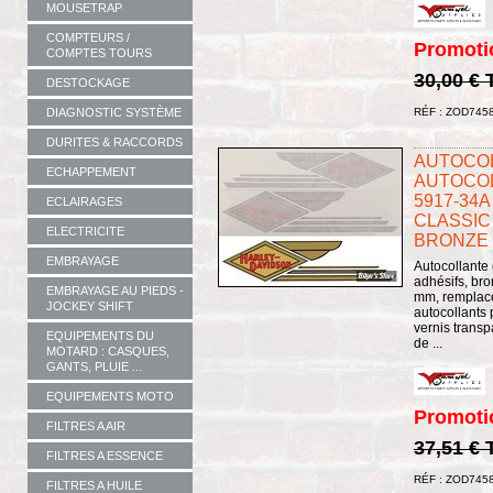
MOUSETRAP
COMPTEURS /
Promoti
COMPTES TOURS
30,00 €
DESTOCKAGE
DIAGNOSTIC SYSTÈME
RÉF : ZOD745
DURITES & RACCORDS
AUTOCOL
ECHAPPEMENT
AUTOCOL
5917-34A
ECLAIRAGES
CLASSIC 
ELECTRICITE
BRONZE /
EMBRAYAGE
Autocollante
adhésifs, bro
EMBRAYAGE AU PIEDS -
mm, remplace
JOCKEY SHIFT
autocollants 
vernis transp
EQUIPEMENTS DU
de ...
MOTARD : CASQUES,
GANTS, PLUIE ...
EQUIPEMENTS MOTO
Promoti
FILTRES A AIR
37,51 €
FILTRES A ESSENCE
RÉF : ZOD745
FILTRES A HUILE