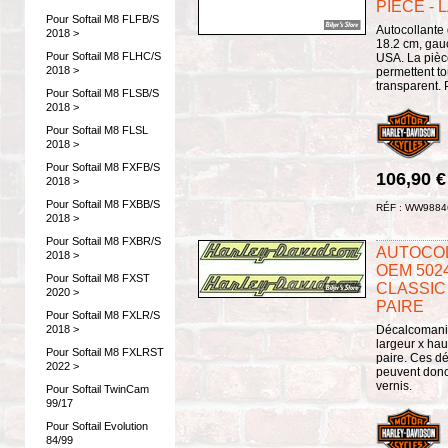
PIECE - 
Pour Softail M8 FLFB/S
Autocollante 
2018 >
18.2 cm, gau
Pour Softail M8 FLHC/S
USA. La pièc
2018 >
permettent to
transparent. 
Pour Softail M8 FLSB/S
2018 >
Pour Softail M8 FLSL
2018 >
Pour Softail M8 FXFB/S
106,90 
2018 >
Pour Softail M8 FXBB/S
RÉF : WW9884
2018 >
Pour Softail M8 FXBR/S
AUTOCOL
2018 >
OEM 5024
Pour Softail M8 FXST
CLASSIC 
2020 >
PAIRE
Pour Softail M8 FXLR/S
2018 >
Décalcomanie
largeur x hau
Pour Softail M8 FXLRST
paire. Ces dé
2022 >
peuvent donc
vernis.
Pour Softail TwinCam
99/17
Pour Softail Evolution
84/99