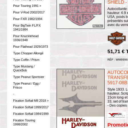
SHIELD -
Pour Touring 1991 >
Autocollante d
Pour V-Rod 2002/2017
hauteur: 6.9
USA, poids br
Pour FXR 1982/1994
présentés sui
avec du verni
Pour BigTwin FL/FX
1941/1984
Pour Knucklehead
1936/1948
Pour Flathead 1929/1973
51,71 €
Type Chopper Allongé
Type Coffin / Prism
RÉF : WW9996
Type Mustang /
QuickBob
AUTOCOL
Type Peanut Sportster
TRANSFE
5917-08B
Type Peanut / Egg /
Frisco
Style 1933. L
hauteur. Scri
-
15cm long e
Fixation Softail M8 2018 >
33, set of tr
- Des copies 
Fixation Softail 1999/2017
Fixation Softail 1984/1999
Fixation Touring
Promoti
1998/2002