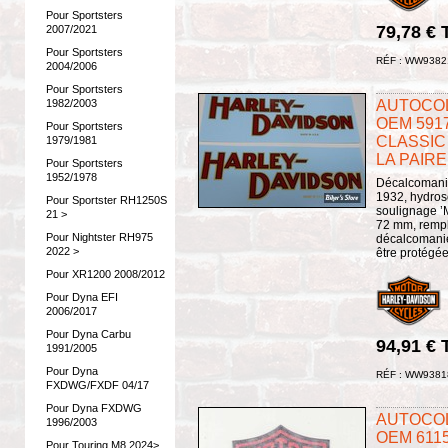
Pour Sportsters
79,78 €
2007/2021
Pour Sportsters
RÉF : WW9382
2004/2006
Pour Sportsters
AUTOCOL
1982/2003
OEM 5917
Pour Sportsters
CLASSIC 
1979/1981
LA PAIRE
Pour Sportsters
1952/1978
Décalcomani
1932, hydroso
Pour Sportster RH1250S
soulignage ’M
21 >
72 mm, rempl
Pour Nightster RH975
décalcomanie
2022 >
être protégée.
Pour XR1200 2008/2012
Pour Dyna EFI
2006/2017
Pour Dyna Carbu
94,91 €
1991/2005
Pour Dyna
RÉF : WW9381
FXDWG/FXDF 04/17
Pour Dyna FXDWG
AUTOCOL
1996/2003
OEM 6115
Pour Touring M8 2024>