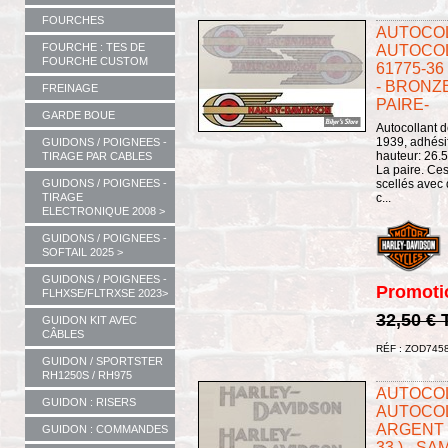
FOURCHES
AUTOCOL
FOURCHE : TES DE
AUTOCOL
FOURCHE CUSTOM
61775-36
- BRONZE
FREINAGE
PAIRE-
GARDE BOUE
Autocollant 
1939, adhésif
GUIDONS / POIGNEES -
hauteur: 26.
TIRAGE PAR CABLES
La paire. Ces
GUIDONS / POIGNEES -
scellés avec 
TIRAGE
c...
ELECTRONIQUE 2008 >
GUIDONS / POIGNEES -
SOFTAIL 2025 >
GUIDONS / POIGNEES -
Promoti
FLHXSE/FLTRXSE 2023>
32,50 €
GUIDON KIT AVEC
CÂBLES
RÉF : ZOD745
GUIDON / SPORTSTER
RH1250S / RH975
AUTOCOL
GUIDON : RISERS
AUTOCO
ARGENT (
GUIDON : COMMANDES
33 ) - S