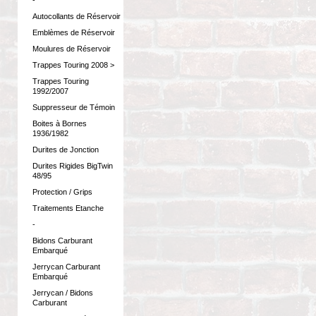
-
Autocollants de Réservoir
Emblèmes de Réservoir
Moulures de Réservoir
Trappes Touring 2008 >
Trappes Touring
1992/2007
Suppresseur de Témoin
Boites à Bornes
1936/1982
Durites de Jonction
Durites Rigides BigTwin
48/95
Protection / Grips
Traitements Etanche
-
Bidons Carburant
Embarqué
Jerrycan Carburant
Embarqué
Jerrycan / Bidons
Carburant