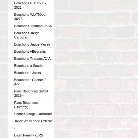
Bouchons RH1250/S
2021 >
Bouchons WL/750cc
36/73
Bouchons Triumph / BSA
Bouchons Jauge
Carburant
Bouchons Jauge Pièces
Bouchons Affleurants
Bouchons Trappes AVIA
Bouchons à Souder
Bouchons : Joints
Bouchons : Caches /
Acc.
Faux Bouchons Softail
2018>
Faux Bouchons
(Dummy)
Sondes/Jauge Carburant
Jauge d'Essence Externe
-
Dash Panel FXLRS