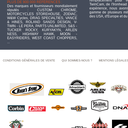
remplacement pour 
PLUS DE 900 000 RÉFÉRENCES :
TwinCam, de l'Ironhead 
Des marques et fournisseurs mondialement
expérience, nous avons
réputés : CUSTOM CHROME,
gamme de plusieurs mill
MOTORCYCLES STOREHOUSE, ZODIAC,
des USA, d'Europe et du
W&W Cycles, DRAG SPECIALTIES, VANCE
& HINES, ROLAND SANDS DESIGN, V-
TWIN - LE PERA, PARTS UNLIMITED, S&S -
TUCKER ROCKY, KURYAKYN, ARLEN
NESS, HIGHWAY HAWK, MOON -
EASYRIDERS, WEST COAST CHOPPERS,
...
CONDITIONS GÉNÉRALES DE VENTE
QUI SOMMES-NOUS ?
MENTIONS LÉGALE