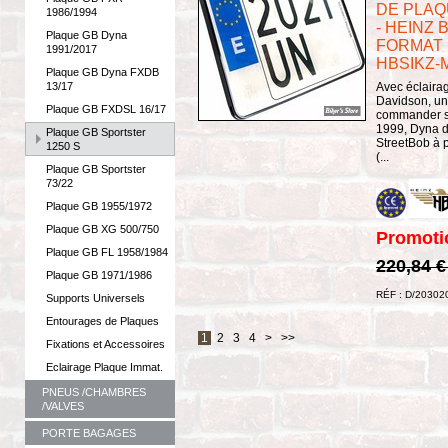
DE PLAQ
1986/1994
- HEINZ B
Plaque GB Dyna
FORMAT :
1991/2017
HBSIKZ-
Plaque GB Dyna FXDB
Avec éclairag
13/17
Davidson, un 
Plaque GB FXDSL 16/17
commander sé
1999, Dyna d
Plaque GB Sportster
StreetBob à p
1250 S
(...
Plaque GB Sportster
73/22
Plaque GB 1955/1972
Plaque GB XG 500/750
Promoti
Plaque GB FL 1958/1984
220,84 
Plaque GB 1971/1986
RÉF : D/20302
Supports Universels
Entourages de Plaques
1
2
3
4
>
>>
Fixations et Accessoires
Eclairage Plaque Immat.
PNEUS /CHAMBRES
/VALVES
PORTE BAGAGES