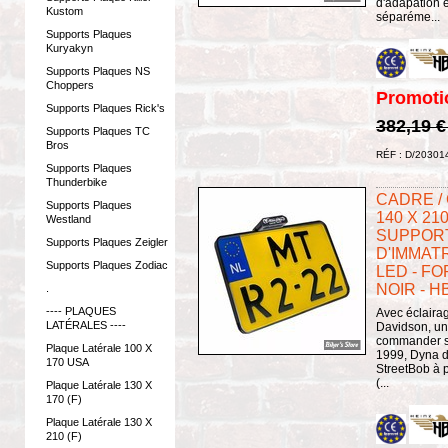
d'adapation 
Kustom
séparéme...
Supports Plaques
Kuryakyn
Supports Plaques NS
Choppers
Promoti
Supports Plaques Rick's
382,19 
Supports Plaques TC
Bros
RÉF : D/20301
Supports Plaques
Thunderbike
CADRE /
Supports Plaques
140 X 21
Westland
SUPPOR
Supports Plaques Zeigler
D'IMMATR
Supports Plaques Zodiac
LED - FO
NOIR - H
.
---- PLAQUES
Avec éclairag
LATÉRALES ----
Davidson, un 
commander sé
Plaque Latérale 100 X
1999, Dyna d
170 USA
StreetBob à p
(...
Plaque Latérale 130 X
170 (F)
Plaque Latérale 130 X
210 (F)