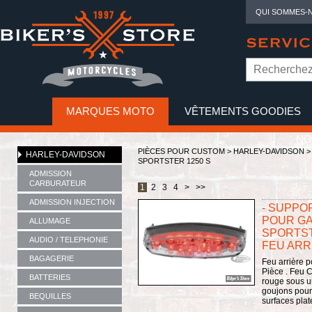
QUI SOMMES-
SERVIC
MARQUES MOTO
VÊTEMENTS GOODIES
NO
PIÈCES POUR CUSTOM >
HARLEY-DAVIDSON
HARLEY-DAVIDSON
SPORTSTER 1250 S
ADMISSION
CARBURATEUR
1
2
3
4
>
>>
ADMISSION INJECTION
- SUPPO
POUR GA
ALLUMAGE
SPORTST
AUDIO / TELEPHONIE
FEU ARR
BAGAGERIE
Feu arrière 
Pièce . Feu 
BATTERIES
rouge sous u
goujons pour 
BEQUILLES
surfaces plate