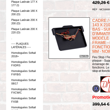
429,26 
Plaque Latérale 177 X
177 (I)
RÉF : MCS988
Plaque Latérale 180 X
200 (D)
CADRE /
Plaque Latérale 200 X
200 (D)
143 X 21
BAS - S
Plaque Latérale 200 X
220 (D)
D'IMMATR
MODÈLE 3
.
FRAME -
---- PLAQUES
FONCTION
LATÉRALES ----
MM - NOI
Homologuées Softail
2018>
Feu Stop / Fe
plaque - Sup
Homologuées Softail
éclairage de
FXDRS
fonctions. Le 
stop et foncti
Homologuées Softail
FXFB/S
Homologuées Softail
08/17
Homologuées Softail
FXCW/C
Promoti
Homologuées Softail
FXSB
399,54 
Homologuées Softail