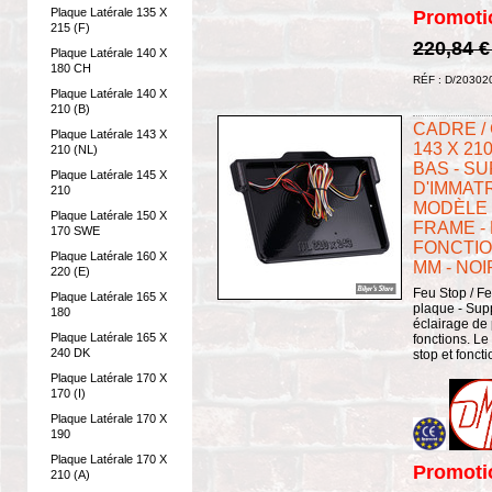
Plaque Latérale 135 X
Promoti
215 (F)
220,84 
Plaque Latérale 140 X
180 CH
RÉF : D/20302
Plaque Latérale 140 X
210 (B)
CADRE /
Plaque Latérale 143 X
143 X 21
210 (NL)
BAS - S
Plaque Latérale 145 X
D'IMMATR
210
MODÈLE 3
Plaque Latérale 150 X
FRAME -
170 SWE
FONCTION
Plaque Latérale 160 X
MM - NOI
220 (E)
Feu Stop / Fe
Plaque Latérale 165 X
plaque - Sup
180
éclairage de
Plaque Latérale 165 X
fonctions. Le 
240 DK
stop et foncti
Plaque Latérale 170 X
170 (I)
Plaque Latérale 170 X
190
Plaque Latérale 170 X
Promoti
210 (A)