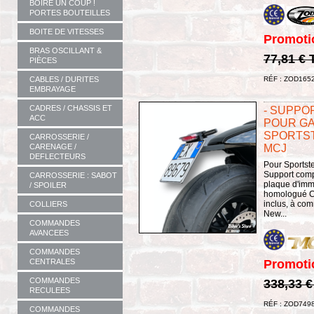
BOIRE UN COUP !
PORTES BOUTEILLES
BOITE DE VITESSES
Promoti
BRAS OSCILLANT &
77,81 €
PIÈCES
CABLES / DURITES
RÉF : ZOD165
EMBRAYAGE
CADRES / CHASSIS ET
- SUPPO
ACC
POUR GA
SPORTST
CARROSSERIE /
CARENAGE /
MCJ
DEFLECTEURS
Pour Sportste
Support compl
CARROSSERIE : SABOT
plaque d'imma
/ SPOILER
homologué CE
inclus, à co
COLLIERS
New...
COMMANDES
AVANCEES
COMMANDES
CENTRALES
Promoti
COMMANDES
338,33 
RECULEES
RÉF : ZOD749
COMMANDES