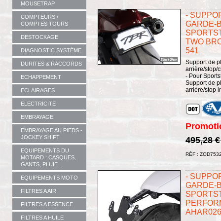
MOUSETRAP
- SUPPO
COMPTEURS /
GARDE-B
COMPTES TOURS
SPORTST
DESTOCKAGE
TWO BRO
541
DIAGNOSTIC SYSTÈME
Support de p
DURITES & RACCORDS
arrière/stop/
- Pour Sports
ECHAPPEMENT
Support de p
arrière/stop 
ECLAIRAGES
ELECTRICITE
EMBRAYAGE
Promoti
EMBRAYAGE AU PIEDS -
JOCKEY SHIFT
495,28 
EQUIPEMENTS DU
RÉF : ZOD753
MOTARD : CASQUES,
GANTS, PLUIE ...
- SUPPO
EQUIPEMENTS MOTO
GARDE-B
FILTRES A AIR
SPORTSTE
PERFORM
FILTRES A ESSENCE
AHAR026
FILTRES A HUILE