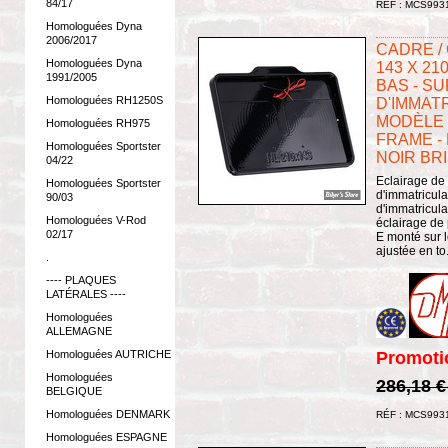
84/17
RÉF : MCS993
Homologuées Dyna
2006/2017
CADRE /
Homologuées Dyna
143 X 21
1991/2005
BAS - S
Homologuées RH1250S
D'IMMATR
MODÈLE 5
Homologuées RH975
FRAME - 
Homologuées Sportster
NOIR BR
04/22
Eclairage de
Homologuées Sportster
d'immatricul
90/03
d'immatricula
Homologuées V-Rod
éclairage de
02/17
E monté sur l
ajustée en to.
.
---- PLAQUES
LATÉRALES ----
Homologuées
ALLEMAGNE
Promoti
Homologuées AUTRICHE
Homologuées
286,18 
BELGIQUE
Homologuées DENMARK
RÉF : MCS993
Homologuées ESPAGNE