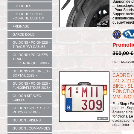
Support de p
arrière/stop/
FOURCHES
- Pour Sports
Support facil
FOURCHE : TES DE
d'immatricula
FOURCHE CUSTOM
queue/frein/d.
FREINAGE
GARDE BOUE
GUIDONS / POIGNEES -
Promoti
TIRAGE PAR CABLES
360,00 
GUIDONS / POIGNEES -
TIRAGE
RÉF : MCS708
ELECTRONIQUE 2008 >
GUIDONS / POIGNEES -
CADRE /
SOFTAIL 2025 >
140 X 21
GUIDONS / POIGNEES -
BIKE - SL
FLHXSE/FLTRXSE 2023>
FONCTION
GUIDON KIT AVEC
MM - NOI
CÂBLES
Feu Stop / Fe
plaque - Sup
GUIDON / SPORTSTER
éclairage de
RH1250S / RH975
fonctions. Le
d'adapation 
GUIDON : RISERS
séparéme...
GUIDON : COMMANDES