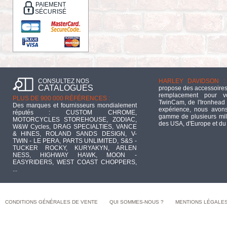
PAIEMENT
SÉCURISÉ
CONSULTEZ NOS
HARLEY DAVIDSON :
CATALOGUES
propose des accessoires
remplacement pour 
PLUS DE 900 000 RÉFÉRENCES :
TwinCam, de l'Ironhead 
Des marques et fournisseurs mondialement
expérience, nous avons
réputés : CUSTOM CHROME,
gamme de plusieurs mill
MOTORCYCLES STOREHOUSE, ZODIAC,
des USA, d'Europe et du
W&W Cycles, DRAG SPECIALTIES, VANCE
& HINES, ROLAND SANDS DESIGN, V-
TWIN - LE PERA, PARTS UNLIMITED, S&S -
TUCKER ROCKY, KURYAKYN, ARLEN
NESS, HIGHWAY HAWK, MOON -
EASYRIDERS, WEST COAST CHOPPERS,
...
CONDITIONS GÉNÉRALES DE VENTE
QUI SOMMES-NOUS ?
MENTIONS LÉGALE