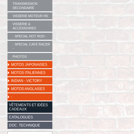
TRANSMISSION
SECONDAIRE
VISSERIE MOTEUR HD
VISSERIE &
ACCESSOIRES
- SPECIAL HOT ROD -
- SPECIAL CAFE RACER
-
PHOTOS
MOTOS JAPONAISES
MOTOS ITALIENNES
INDIAN - VICTORY
MOTOS ANGLAISES
-
VÊTEMENTS ET IDÉES
CADEAUX
CATALOGUES
DOC. TECHNIQUE