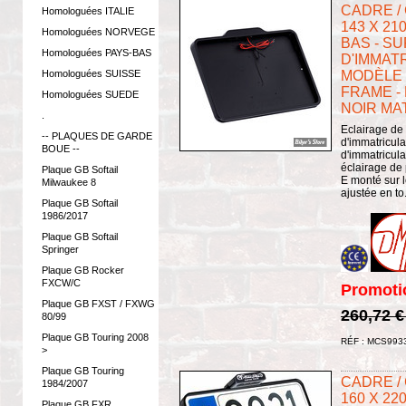
CADRE /
Homologuées ITALIE
143 X 21
Homologuées NORVEGE
BAS - S
Homologuées PAYS-BAS
D'IMMATR
MODÈLE 5
Homologuées SUISSE
FRAME - 
Homologuées SUEDE
NOIR MA
.
Eclairage de
-- PLAQUES DE GARDE
d'immatricul
BOUE --
d'immatricula
éclairage de
Plaque GB Softail
E monté sur l
Milwaukee 8
ajustée en to.
Plaque GB Softail
1986/2017
Plaque GB Softail
Springer
Plaque GB Rocker
FXCW/C
Promoti
Plaque GB FXST / FXWG
260,72 
80/99
Plaque GB Touring 2008
RÉF : MCS993
>
Plaque GB Touring
CADRE /
1984/2007
160 X 22
Plaque GB FXR