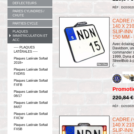
DEFLECTEURS
RÉF : D/20302
PARES CYLINDRES /
CHUTE
CADRE /
PARTIES CYCLE
140 X 210
SLIP-INN
PLAQUES
IMMATRICULATION ET
150 MM -
ACC
Avec éclairag
---- PLAQUES
Davidson, un 
LATÉRALES ----
commander sé
1999, Dyna d
Plaques Latérale Softail
StreetBob à p
2018>
(...
Plaques Latérale Softail
FXDRS
Plaques Latérale Softail
FXFB
Promoti
Plaques Latérale Softail
08/17
220,84 
Plaques Latérale Softail
RÉF : D/20302
84/07
Plaques Latérale Softail
FXCW
CADRE /
140 X 210
Plaques Latérale Softail
FXSB
SLIP-INN