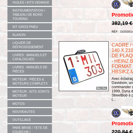
HUILES / KITS VIDANGE
INSTRUMENTATION /
Promoti
TABLEAU DE BORD
TOURING
382,19 
KIT GROS PNEU
RÉF : D/20301
KLAXON
LIQUIDE DE
CADRE /
REFROIDISSEMENT
140 X 21
DE PLAQ
LIVRES : MANUELS ET
CATALOGUES
- HEINZ B
FORMAT :
LIVRES : MANUELS DE
HBSIKZ-
PIÈCES
Avec éclairag
MOTEUR : PIÈCES &
Davidson, un 
MOTEURS COMPLETS
commander sé
1999, Dyna d
MOTEUR : KITS JOINTS
StreetBob à p
MOTEUR
(...
MOTOS
NOUVEAUTES
OUTILLAGE
Promoti
PARE BRISE / TETE DE
220,84 
FOURCHE /