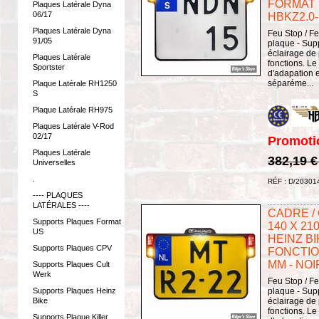
FORMAT :
Plaques Latérale Dyna
06/17
HBKZ2.0
Plaques Latérale Dyna
Feu Stop / Fe
91/05
plaque - Sup
éclairage de
Plaques Latérale
fonctions. Le
Sportster
d'adapation 
séparéme...
Plaque Latérale RH1250
S
Plaque Latérale RH975
Plaques Latérale V-Rod
02/17
Promoti
Plaques Latérale
382,19 
Universelles
.
RÉF : D/20301
---- PLAQUES
LATÉRALES ----
CADRE /
Supports Plaques Format
140 X 21
US
HEINZ BI
Supports Plaques CPV
FONCTION
MM - NOI
Supports Plaques Cult
Werk
Feu Stop / Fe
plaque - Sup
Supports Plaques Heinz
éclairage de
Bike
fonctions. Le
Supports Plaque Killer