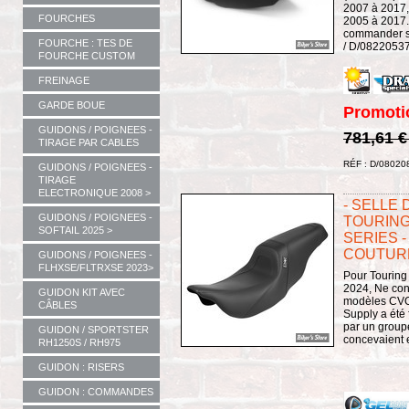
2007 à 2017
FOURCHES
2005 à 2017. 
commander s
FOURCHE : TES DE
/ D/08220537 /
FOURCHE CUSTOM
FREINAGE
GARDE BOUE
Promoti
GUIDONS / POIGNEES -
781,61 
TIRAGE PAR CABLES
RÉF : D/08020
GUIDONS / POIGNEES -
TIRAGE
ELECTRONIQUE 2008 >
- SELLE 
GUIDONS / POIGNEES -
TOURING
SOFTAIL 2025 >
SERIES - 
COUTURE
GUIDONS / POIGNEES -
FLHXSE/FLTRXSE 2023>
Pour Touring
2024, Ne con
GUIDON KIT AVEC
modèles CVO
CÂBLES
Supply a été
par un group
GUIDON / SPORTSTER
concevaient e
RH1250S / RH975
GUIDON : RISERS
GUIDON : COMMANDES