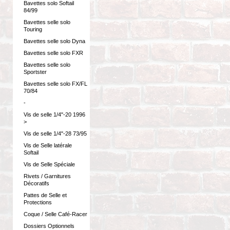
Bavettes solo Softail
84/99
Bavettes selle solo
Touring
Bavettes selle solo Dyna
Bavettes selle solo FXR
Bavettes selle solo
Sportster
Bavettes selle solo FX/FL
70/84
-
Vis de selle 1/4"-20 1996
>
Vis de selle 1/4"-28 73/95
Vis de Selle latérale
Softail
Vis de Selle Spéciale
Rivets / Garnitures
Décoratifs
Pattes de Selle et
Protections
Coque / Selle Café-Racer
Dossiers Optionnels