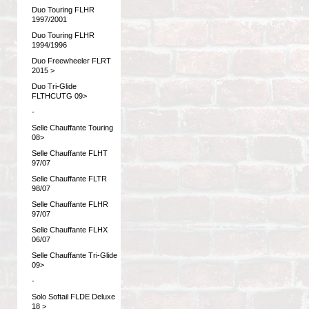
Duo Touring FLHR
1997/2001
Duo Touring FLHR
1994/1996
Duo Freewheeler FLRT
2015 >
Duo Tri-Glide
FLTHCUTG 09>
-
Selle Chauffante Touring
08>
Selle Chauffante FLHT
97/07
Selle Chauffante FLTR
98/07
Selle Chauffante FLHR
97/07
Selle Chauffante FLHX
06/07
Selle Chauffante Tri-Glide
09>
-
Solo Softail FLDE Deluxe
18 >