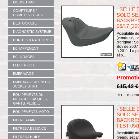
MOUSETRAP
- SELLE 
COMPTEURS /
SOLO SEA
COMPTES TOURS
BACKRES
DESTOCKAGE
06/17 (20
DIAGNOSTIC SYSTÈME
Possibilité d
(vendu sépar
DURITES & RACCORDS
d'origine : S
Boy de 2007
ECHAPPEMENT
à 2011. La p
sép...
ECLAIRAGES
ELECTRICITE
EMBRAYAGE
Promoti
EMBRAYAGE AU PIEDS -
615,42 
JOCKEY SHIFT
EQUIPEMENTS DU
RÉF : D/08020
MOTARD : CASQUES,
GANTS, PLUIE ...
- SELLE 
EQUIPEMENTS MOTO
SOLO SEA
BACKRES
FILTRES A AIR
FLST 05/1
FILTRES A ESSENCE
Possibilité d
FILTRES A HUILE
(vendu sépar