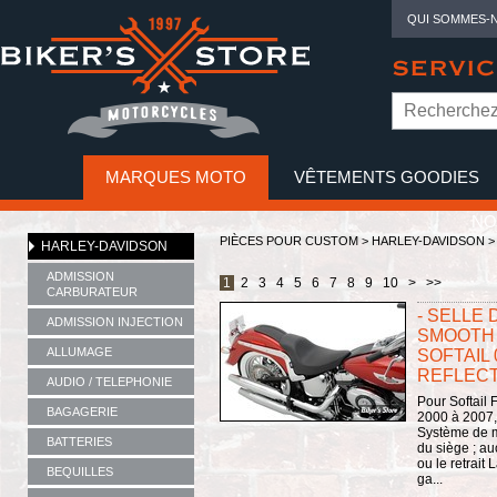
QUI SOMMES-
SERVIC
MARQUES MOTO
VÊTEMENTS GOODIES
NO
PIÈCES POUR CUSTOM >
HARLEY-DAVIDSON
HARLEY-DAVIDSON
ADMISSION
1
2
3
4
5
6
7
8
9
10
>
>>
CARBURATEUR
- SELLE 
ADMISSION INJECTION
SMOOTH 
ALLUMAGE
SOFTAIL 
REFLECTI
AUDIO / TELEPHONIE
Pour Softail
BAGAGERIE
2000 à 2007,
Système de m
BATTERIES
du siège ; au
ou le retrait
BEQUILLES
ga...