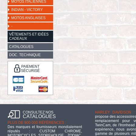
MOTOS ITALIENNES
INDIAN - VICTORY
MOTOS ANGLAISES
-
VÊTEMENTS ET IDÉES
CADEAUX
CATALOGUES
DOC. TECHNIQUE
PAIEMENT
SÉCURISÉ
CONSULTEZ NOS
HARLEY DAVIDSON :
CATALOGUES
propose des accessoires
remplacement pour 
PLUS DE 900 000 RÉFÉRENCES :
TwinCam, de l'Ironhead 
Des marques et fournisseurs mondialement
expérience, nous avons
réputés : CUSTOM CHROME,
gamme de plusieurs mill
MOTORCYCLES STOREHOUSE, ZODIAC,