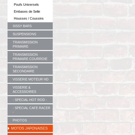
Poufs Universels
Embases de Selle
Housses / Coussins
SISSY BARS
SUSPENSIONS
TRANSMISSION
PRIMAIRE
TRANSMISSION
PRIMAIRE COURROIE
TRANSMISSION
SECONDAIRE
VISSERIE MOTEUR HD
VISSERIE &
ACCESSOIRES
- SPECIAL HOT ROD -
- SPECIAL CAFE RACER
-
PHOTOS
MOTOS JAPONAISES