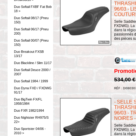
THRASHI
Duo Softail FXBF Fat Bob
96/03 - L
18 >
COUTURE
Duo Softail 08/17 (Pneu
Selle Saddle
150)
FXDWG). La P
Duo Softail 06/17 (Pneu
dans la régi
200)
passionnés de
des pièces su
Duo Softail 00/07 (Pneu
150)
Duo Breakout FXSB
13/17
Duo Blackline / Slim 11/17
Promoti
Duo Softail Deuce 2000 /
2007
534,00 
Duo Softail 1984 / 1999
Duo Dyna FXD / FXDWG
RÉF : D/08030
91/17
Duo BigTwin FX/FL
- SELLE
1958/1984
THRASHI
Duo FXR 1982/1994
96/03 - 
NOIRES -
Duo Nightster RH975/S
22>
Selle Saddle
Duo Sportster 04/06 -
FXDWG). La P
2010 >
dans la régi