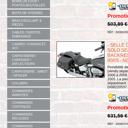
BOIRE UN COUP !
PORTES BOUTEILLES
BOITE DE VITESSES
Promoti
BRAS OSCILLANT &
503,89 
PIÈCES
CABLES / DURITES
RÉF : D/08020
EMBRAYAGE
CADRES / CHASSIS ET
- SELLE 
ACC
SOLO SEA
BACKRES
CARROSSERIE /
CARENAGE /
00/05 - N
DEFLECTEURS
Possibilité d
(vendu sépar
CARROSSERIE : SABOT
2000 à 2006,
/ SPOILER
2005. La piè
séparément :
COLLIERS
D/08220537 /
COMMANDES
AVANCEES
COMMANDES
CENTRALES
Promoti
COMMANDES
631,56 
RECULEES
RÉF : D/08020
COMMANDES