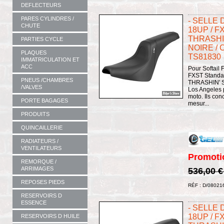
DEFLECTEURS
PARES CYLINDRES /
- SELLE 
CHUTE
18UP / F
THRASHIN
PARTIES CYCLE
NOIRE / 
PLAQUES
TS81830
IMMATRICULATION ET
ACC
Pour Softail 
FXST Standar
PNEUS /CHAMBRES
THRASHIN' Su
/VALVES
Los Angeles 
moto. Ils con
PORTE BAGAGES
mesur...
PRODUITS
QUINCAILLERIE
RADIATEURS /
VENTILATEURS
Promoti
REMORQUE /
ARRIMAGES
536,00 
REPOSES PIEDS
RÉF : D/08021
RESERVOIRS D
ESSENCE
- SELLE 
18UP / F
RESERVOIRS D HUILE