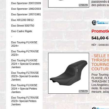
passionnés de
Duo Sportster 2007/2009
des pièces su
Duo Sportster 1982/2003
Duo Sportster 1957/1981
Duo XR1200 08/12
Duo Street 500/750
Promoti
Duo Cadre Rigide
-
541,00 
Duo Touring FLHX/SE
RÉF : D/08030
2024>
Duo Touring FLTRX/SE
2023>
- SELLE
THRASHI
Duo Touring FLHX/SE
2024 > Special Grandes
TOURING 
Jambes
COUTURES
Duo Touring FLTRX/SE
Pour Touring
2023> Special Grandes
FLHXSE, FLTR
Jambes
THRASHIN' Su
Los Angeles 
Duo Touring FLHX/SE
moto. Ils con
2024 > Special Petites
mesure, adapt
Jambes
Duo Touring FLTRX/SE
2023> Special Petites
Jambes