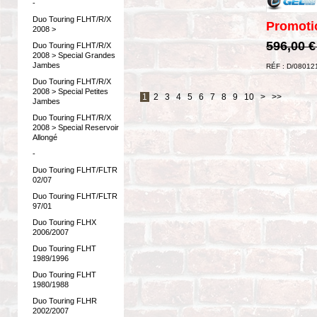
-
Duo Touring FLHT/R/X
Promoti
2008 >
596,00 
Duo Touring FLHT/R/X
2008 > Special Grandes
Jambes
RÉF : D/08012
Duo Touring FLHT/R/X
2008 > Special Petites
1
2
3
4
5
6
7
8
9
10
>
>>
Jambes
Duo Touring FLHT/R/X
2008 > Special Reservoir
Allongé
-
Duo Touring FLHT/FLTR
02/07
Duo Touring FLHT/FLTR
97/01
Duo Touring FLHX
2006/2007
Duo Touring FLHT
1989/1996
Duo Touring FLHT
1980/1988
Duo Touring FLHR
2002/2007