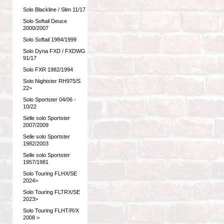
Solo Blackline / Slim 11/17
Solo Softail Deuce
2000/2007
Solo Softail 1984/1999
Solo Dyna FXD / FXDWG
91/17
Solo FXR 1982/1994
Solo Nightster RH975/S
22>
Solo Sportster 04/06 -
10/22
Selle solo Sportster
2007/2009
Selle solo Sportster
1982/2003
Selle solo Sportster
1957/1981
Solo Touring FLHX/SE
2024>
Solo Touring FLTRX/SE
2023>
Solo Touring FLHT/R/X
2008 >