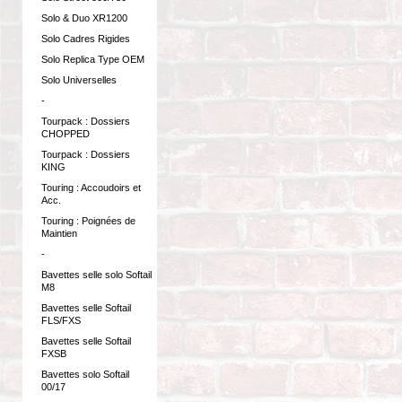
Solo & Duo XR1200
Solo Cadres Rigides
Solo Replica Type OEM
Solo Universelles
-
Tourpack : Dossiers
CHOPPED
Tourpack : Dossiers
KING
Touring : Accoudoirs et
Acc.
Touring : Poignées de
Maintien
-
Bavettes selle solo Softail
M8
Bavettes selle Softail
FLS/FXS
Bavettes selle Softail
FXSB
Bavettes solo Softail
00/17