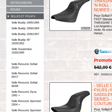
THRASHI
RETROVISEURS
'N ROLL 
NOIRES -
ROUES
Pour Softail 
SELLES ET POUFS
FXST Standar
Selle Buddy 1965/1984
THRASHIN' Su
Los Angeles 
Selle Buddy 1958/1964
moto. Ils con
mesur...
Selle Buddy 1936/1957
Selle Buddy 45"
1929/1952
Selle Suspendue
1930/1984
-
Promoti
Selle Ressorts Softail
542,00 
2018>
Selle Ressorts Softail
RÉF : D/08021
00/17
Selle Ressorts Softail
- SELLE 
84/99
FXLRS / 
Selle Ressorts Dyna
SADDLEM
1991 >
SERIES - 
Selle Ressorts Sportster
COUTURE
2004 >
Pour Softail
Selle Ressorts Sportster