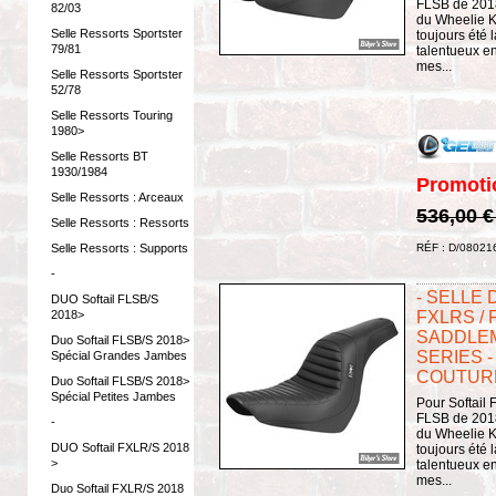
FLSB de 2018
82/03
du Wheelie K
Selle Ressorts Sportster
toujours été
79/81
talentueux e
mes...
Selle Ressorts Sportster
52/78
Selle Ressorts Touring
1980>
Selle Ressorts BT
1930/1984
Promoti
Selle Ressorts : Arceaux
536,00 
Selle Ressorts : Ressorts
Selle Ressorts : Supports
RÉF : D/08021
-
- SELLE 
DUO Softail FLSB/S
2018>
FXLRS / 
SADDLEM
Duo Softail FLSB/S 2018>
SERIES -
Spécial Grandes Jambes
COUTURE
Duo Softail FLSB/S 2018>
Spécial Petites Jambes
Pour Softail
FLSB de 2018
-
du Wheelie K
DUO Softail FXLR/S 2018
toujours été
>
talentueux e
mes...
Duo Softail FXLR/S 2018