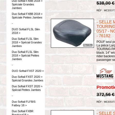
Duo Softail FXBB 2018 >
538,00 
Spéciale Grandes
Jambes
RÉF : MCS537
Duo Softail FXBB 2018 >
Spéciale Petites Jambes
- SELLE
-
TOURING
DUO Softail FLSL Slim
05/17 - 
2018 >
- 76182
Duo Softail FLSL Slim
POUF seul po
2018 > Spécial Grandes
La pièce Lar
Jambes
TOURING PA
Duo Softail FLSL Slim
black. 14" wi
2018 > Spécial Petites
rider backres
Jambes
passenger sea
-
DUO Softail FXST 2020 >
Duo Softail FXST 2020 >
Spécial Grandes Jambes
Promoti
Duo Softail FXST 2020 >
Spécial Petites Jambes
372,56 
-
Duo Softail FLFB/S
RÉF : MCS537
Fatboy 18 >
Duo Softail FXBR
- SELLE
Breakout18 >