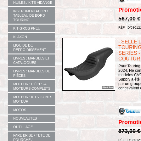
HUILES / KITS VIDANGE
Promoti
INSTRUMENTATION /
TABLEAU DE BORD
567,00 
TOURING
RÉF : D/08012
KIT GROS PNEU
KLAXON
- SELLE 
LIQUIDE DE
TOURING
REFROIDISSEMENT
SERIES -
COUTURE
LIVRES : MANUELS ET
CATALOGUES
Pour Touring
2024, Ne con
LIVRES : MANUELS DE
modèles CVO
PIÈCES
Supply a été
par un group
MOTEUR : PIÈCES &
concevaient e
MOTEURS COMPLETS
MOTEUR : KITS JOINTS
MOTEUR
MOTOS
NOUVEAUTES
Promoti
OUTILLAGE
573,00 
PARE BRISE / TETE DE
FOURCHE /
RÉF : D/08012