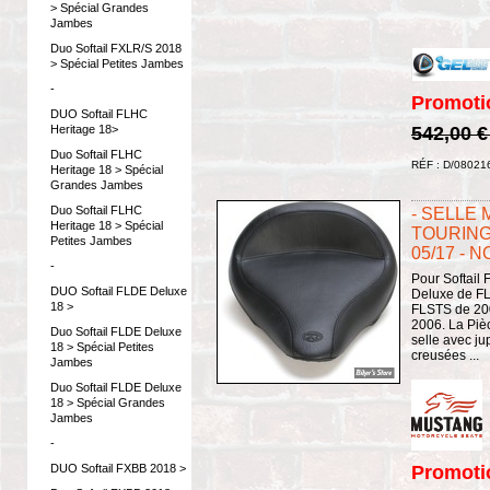
> Spécial Grandes
Jambes
Duo Softail FXLR/S 2018
> Spécial Petites Jambes
-
Promoti
DUO Softail FLHC
542,00 
Heritage 18>
Duo Softail FLHC
RÉF : D/08021
Heritage 18 > Spécial
Grandes Jambes
Duo Softail FLHC
- SELLE
Heritage 18 > Spécial
TOURING
Petites Jambes
05/17 - N
-
Pour Softail
DUO Softail FLDE Deluxe
Deluxe de FL
18 >
FLSTS de 20
2006. La Piè
Duo Softail FLDE Deluxe
selle avec ju
18 > Spécial Petites
creusées ...
Jambes
Duo Softail FLDE Deluxe
18 > Spécial Grandes
Jambes
-
Promoti
DUO Softail FXBB 2018 >