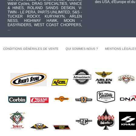
des USA, d'Europe et du
W&W Cycles, DRAG SPECIALTIES, VANCE
& HINES, ROLAND SANDS DESIGN, V-
TWIN - LE PERA, PARTS UNLIMITED, S&S -
TUCKER ROCKY, KURYAKYN, ARLEN
NESS, HIGHWAY HAWK, MOON -
EASYRIDERS, WEST COAST CHOPPERS,
...
CONDITIONS GÉNÉRALES DE VENTE
QUI SOMMES-NOUS ?
MENTIONS LÉGALE